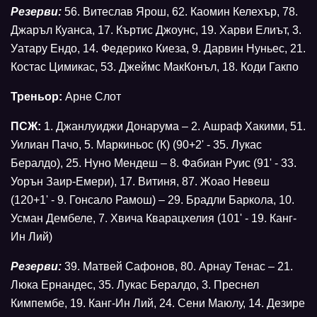
Резерви:
56. Витеслав Ярош, 62. Каомин Келехър, 78.
Джаръл Куанса, 17. Къртис Джоунс, 19. Харви Елиът, 3.
Уатару Ендо, 14. Федерико Киеза, 9. Дарвин Нуньес, 21.
Костас Цимикас, 53. Джеймс МакКонъл, 18. Коди Гакпо
Треньор:
Арне Слот
ПСЖ:
1. Джанлуиджи Донарума – 2. Ашраф Хакими, 51.
Уилиан Пачо, 5. Маркиньос (К) (90+2' - 35. Лукас
Бералдо), 25. Нуно Мендеш – 8. Фабиан Руис (91' - 33.
Уорън Заир-Емери), 17. Витиня, 87. Жоао Невеш
(120+1' - 9. Гонсало Рамош) – 29. Брадли Баркола, 10.
Усман Дембеле, 7. Хвича Кварацхелия (101' - 19. Канг-
Ин Лий)
Резерви:
39. Матвей Сафонов, 80. Арнау Тенас – 21.
Люка Ернандес, 35. Лукас Бералдо, 3. Преснел
Кимпембе, 19. Канг-Ин Лий, 24. Сени Маюлу, 14. Дезире