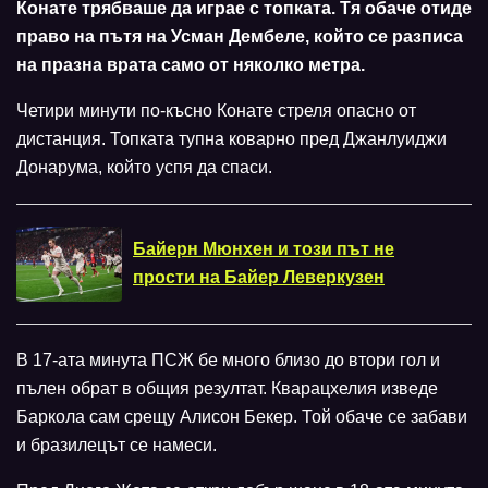
Конате трябваше да играе с топката. Тя обаче отиде
право на пътя на Усман Дембеле, който се разписа
на празна врата само от няколко метра.
Четири минути по-късно Конате стреля опасно от
дистанция. Топката тупна коварно пред Джанлуиджи
Донарума, който успя да спаси.
Байерн Мюнхен и този път не
прости на Байер Леверкузен
В 17-ата минута ПСЖ бе много близо до втори гол и
пълен обрат в общия резултат. Кварацхелия изведе
Баркола сам срещу Алисон Бекер. Той обаче се забави
и бразилецът се намеси.