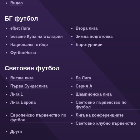
Видео
БГ футбол
efbet Лига
Втора лига
Sesame Купа на България
Зимна подготовка
Национален отбор
Евротурнири
ФутболНекст
Световен футбол
Висша лига
Ла Лига
Първа Бундеслига
Серия А
Лига 1
Шампионска лига
Лига Европа
Световно първенство по
футбол
Европейско първенство по
Лига на конференциите
футбол
Световно клубно първенство
Други