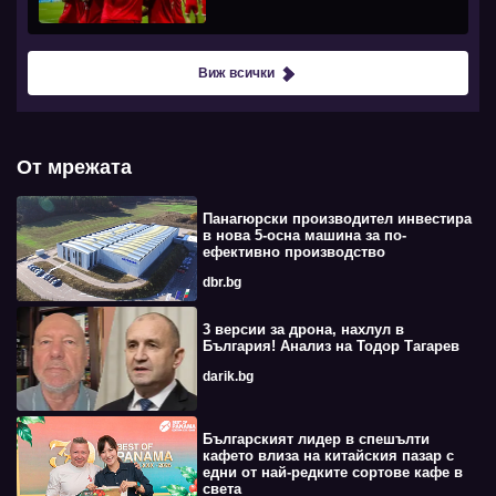
Виж всички
От мрежата
Панагюрски производител инвестира
в нова 5-осна машина за по-
ефективно производство
dbr.bg
3 версии за дрона, нахлул в
България! Анализ на Тодор Тагарев
darik.bg
Българският лидер в спешълти
кафето влиза на китайския пазар с
едни от най-редките сортове кафе в
света