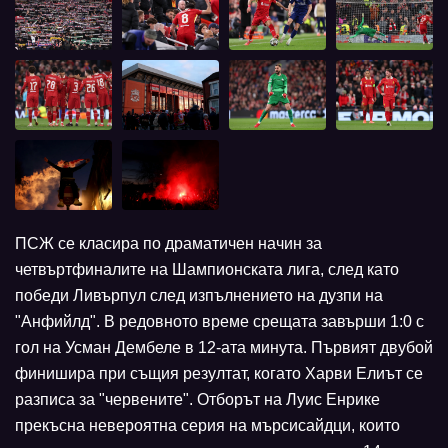
ПСЖ се класира по драматичен начин за
четвъртфиналите на Шампионската лига, след като
победи Ливърпул след изпълнението на дузпи на
"Анфийлд". В редовното време срещата завърши 1:0 с
гол на Усман Дембеле в 12-ата минута. Първият двубой
финишира при същия резултат, когато Харви Елиът се
разписа за "червените". Отборът на Луис Енрике
прекъсна невероятна серия на мърсисайдци, които