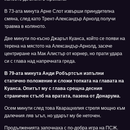
В 73-ата минута Арне Слот извърши принудителна
смяна, след като Трент-Александър Арнолд получи
травма в коляното.
Две минути по-късно Джаръл Куанса, който се появи на
терена на мястото на Александър-Арнолд, засече
центриране на Мак Алистър от корнер, но прати удара
си с глава над напречната греда.
В 79-ата минута Анди Робъртсън изпълни
статично положение и сложи топката на главата на
Куанса. Опитът му с глава срещна десния
страничен стълб на вратата, пазена от Донарума.
Осем минути след това Кварацхелия стреля мощно към
далечния ляв ъгъл, но ударът му бе неточен.
Продълженията започнаха с по-добра игра на ПСЖ.