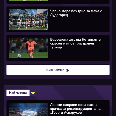
Черно море без трио за мача с
Лудогорец
Барселона хлъзна Нотингам в
скъсен мач от тристранен
турнир
Виж всички
Най-четени
Левски направи нова важна
крачка за реконструкцията на
„Георги Аспарухов“