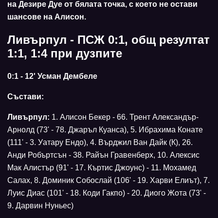
на Дезире Дуе от бялата точка, с което не остави
шансове на Алисон.
Ливърпул - ПСЖ 0:1, общ резултат
1:1, 1:4 при дузпите
0:1 - 12' Усман Дембеле
Състави:
Ливърпул:
1. Алисон Бекер - 66. Трент Александър-
Арнолд (73' - 78. Джаръл Куанса), 5. Ибрахима Конате
(111' - 3. Уатару Ендо), 4. Върджил Ван Дайк (К), 26.
Анди Робъртсън - 38. Райън Гравенберх, 10. Алексис
Мак Алистър (91' - 17. Къртис Джоунс) - 11. Мохамед
Салах, 8. Доминик Собослай (106' - 19. Харви Елиът), 7.
Луис Диас (101' - 18. Коди Гакпо) - 20. Диого Жота (73' -
9. Дарвин Нуньес)