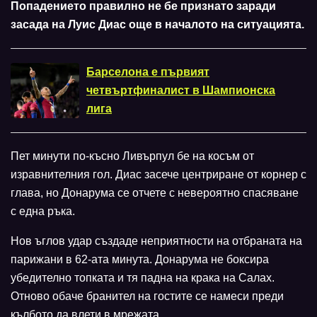
Попадението правилно не бе признато заради
засада на Луис Диас още в началото на ситуацията.
Барселона е първият
четвъртфиналист в Шампионска
лига
Пет минути по-късно Ливърпул бе на косъм от
изравнителния гол. Диас засече центриране от корнер с
глава, но Донарума се отчете с невероятно спасяване
с една ръка.
Нов ъглов удар създаде неприятности на отбраната на
парижани в 62-ата минута. Донарума не боксира
убедително топката и тя падна на крака на Салах.
Отново обаче бранител на гостите се намеси преди
кълбото да влети в мрежата.