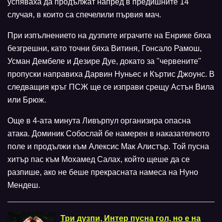
успяваха да продължат напред в предишните 14
случая, в които са спечелили първия мач.
При изпълнението на дузпите играчите на Енрике бяха
безгрешни, като точни бяха Витиня, Гонсало Рамош,
Усман Дембеле и Дезире Дуе, докато за "червените"
пропуски направиха Дарвин Нуньес и Къртис Джоунс. В
следващия кръг ПСЖ ще се изправи срещу Астън Вила
или Брюж.
Още в 4-ата минута Ливърпул организира опасна
атака. Доминик Собослай бе намерен в наказателното
поле и продължи към Алексис Мак Алистър. Той пусна
хитър пас към Мохамед Салах, който щеше да се
разпише, ако не беше прекрасната намеса на Нуно
Мендеш.
Три дузпи, Интер пусна гол, но е на