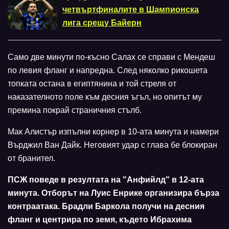
четвъртфиналите в Шампионска
лига срещу Байерн
Само две минути по-късно Салах се справи с Мендеш
по левия фланг и напредна. След няколко рикошета
топката остана в египтянина и той стреля от
наказателното поле към десния ъгъл, но опитът му
премина покрай страничния стълб.
Мак Алистър изпълни корнер в 10-ата минута и намери
Върджил Ван Дайк. Неговият удар с глава бе блокиран
от бранител.
ПСЖ поведе в резултата на "Анфийлд" в 12-ата
минута. Отборът на Луис Енрике организира бърза
контраатака. Брадли Баркола получи на десния
фланг и центрира по земя, където Ибрахима