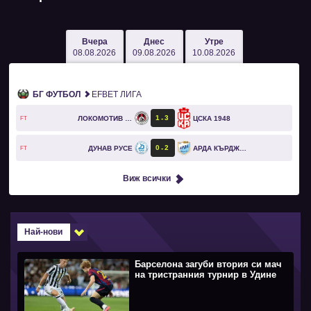
Вчера
Днес
Утре
08.08.2026
09.08.2026
10.08.2026
БГ ФУТБОЛ
EFBET ЛИГА
1
3
ЛОКОМОТИВ СОФИЯ
ЦСКА 1948
FT
0
2
ДУНАВ РУСЕ
АРДА КЪРДЖАЛИ
FT
Виж всички
Най-нови
Барселона загуби втория си мач
на тристранния турнир в Удине