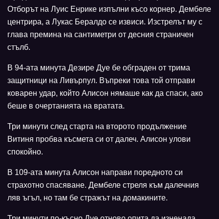
Отборът на Луис Енрике изпълни късо корнер. Дембеле
центрира, а Лукас Бералдо се извиси. Изстрелът му с
глава премина на сантиметри от десния страничен
стълб.
В 94-ата минута Дезире Дуе бе обграден от трима
защитници на Ливърпул. Въпреки това той отправи
коварен удар, който Алисон нямаше как да спаси, ако
беше в очертанията на вратата.
Три минути след старта на второто продължение
Витиня пробва късмета си от далеч. Алисон улови
спокойно.
В 109-ата минута Алисон направи поредното си
страхотно спасяване. Дембеле стреля към далечния
ляв ъгъл, но там бе стражът на домакините.
Три минути по-късно Дуе отново опита да изненада