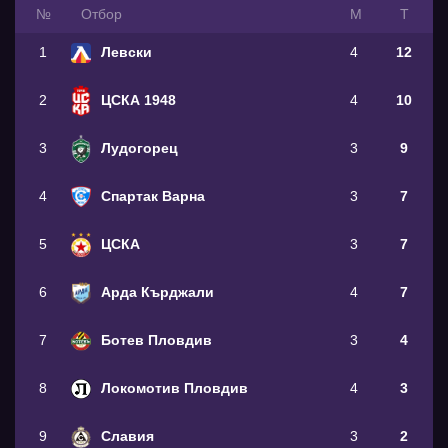
№
Oтбор
М
Т
1
Левски
4
12
2
ЦСКА 1948
4
10
3
Лудогорец
3
9
4
Спартак Варна
3
7
5
ЦСКА
3
7
6
Арда Кърджали
4
7
7
Ботев Пловдив
3
4
8
Локомотив Пловдив
4
3
9
Славия
3
2