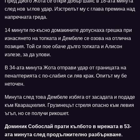
Пред Диого Жота се откри добър шанс в 18-ата минута
след нов ъглов удар. Изстрелът му с глава премина над
напречната греда.
14 минути по-късно домакините допуснаха грешка при
изнасянето на топката и Дембеле се озова на отлична
позиция. Той си пое обаче дълго топката и Алисон
излезе, за да улови.
В 34-ата минута Жота отправи удар от границата на
пеналтерията с по-слабия си ляв крак. Опитът му бе
неточен.
Минута след това Дембеле избяга от засадата и подаде
към Кварацхелия. Грузинецът стреля опасно към левия
ъгъл, но се получи рикошет.
Доминик Собослай прати кълбото в мрежата в 53-
ата минута след продължително разбъркване.