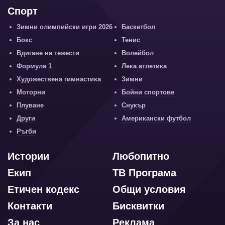
Спорт
Зимни олимпийски игри 2026
Баскетбол
Бокс
Тенис
Вдигане на тежести
Волейбол
Формула 1
Лека атлетика
Художествена гимнастика
Зимни
Моторни
Бойни спортове
Плуване
Снукър
Други
Американски футбол
Ръгби
Истории
Любопитно
Екип
ТВ Програма
Етичен кодекс
Общи условия
Контакти
Бисквитки
За нас
Реклама