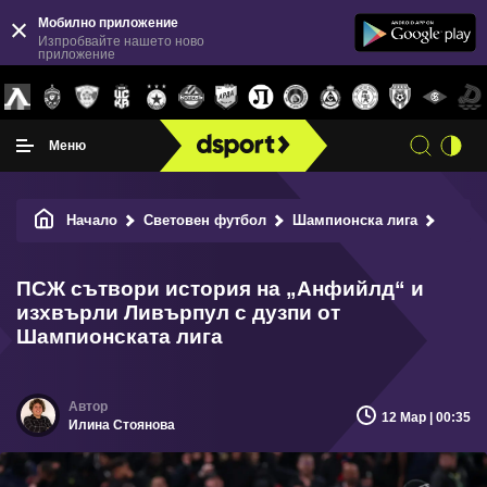
Мобилно приложение
Изпробвайте нашето ново
приложение
Меню
Начало
Световен футбол
Шампионска лига
ПСЖ с
ПСЖ сътвори история на „Анфийлд“ и
изхвърли Ливърпул с дузпи от
Шампионската лига
12 Мар | 00:35
Илина Стоянова