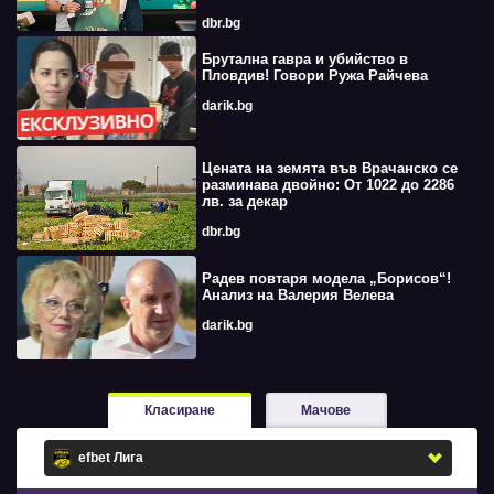
dbr.bg
Брутална гавра и убийство в
Пловдив! Говори Ружа Райчева
darik.bg
Цената на земята във Врачанско се
разминава двойно: От 1022 до 2286
лв. за декар
dbr.bg
Радев повтаря модела „Борисов“!
Анализ на Валерия Велева
darik.bg
Класиране
Мачове