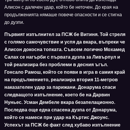
Алисон с далечен удар, който бе неточен. До края на
продълженията нямаше повече опасности и се стигна
до дузпи.
Първият изпълнител за ПСЖ бе Витиня. Той стреля
с голямо самочувствие и успя да вкара, въпреки че
Алисон докосна топката. Съвсем логично Мохамед
Салах се нагърби с първата дузпа за Ливърпул и
той реализира без проблеми в десния ъгъл.
Гонсало Рамош, който се появи в игра в самия край
на продължението, реализира втория 11-метров
наказателен удар за парижани. Донарума спаси
следващото изпълнение, което бе на Дарвин
Нуньес. Усман Дембеле вкара безапелационно.
Последва още една спасена дузпа от Донарума,
който се намеси при удар на Къртис Джоунс.
Успехът за ПСЖ бе факт след хубаво изпълнение