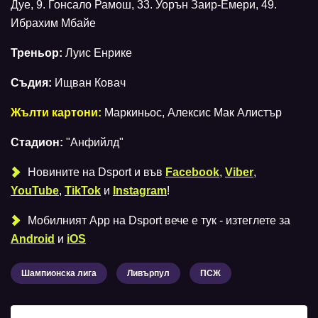
Дуе, 9. Гонсало Рамош, 33. Уорън Заир-Емери, 49.
Ибрахим Мбайе
Треньор:
Луис Енрике
Съдия:
Ищван Ковач
Жълти картони:
Маркиньос, Алексис Мак Алистър
Стадион:
"Анфийлд"
Новините на Dsport и във
Facebook
,
Viber
,
YouTube
,
TikTok
и
Instagram
!
Мобилният Аpp на Dsport вече е тук - изтеглете за
Android
и
iOS
Шампионска лига
Ливърпул
ПСЖ