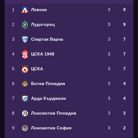
1
Левски
3
9
2
Лудогорец
3
9
3
Спартак Варна
3
7
4
ЦСКА 1948
3
7
5
ЦСКА
3
7
6
Ботев Пловдив
3
4
7
Арда Кърджали
3
4
8
Локомотив Пловдив
3
3
9
Локомотив София
3
2