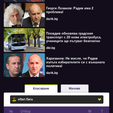
Георги Лозанов: Радев има 2
проблема!
darik.bg
Пловдив обновява градския
транспорт с 20 нови електробуса,
учениците ще пътуват безплатно
dbr.bg
Харизанов: Не мисля, че Радев
излъга избирателите си с външната
политика!
darik.bg
Класиране
Мачове
№
Oтбор
М
Т