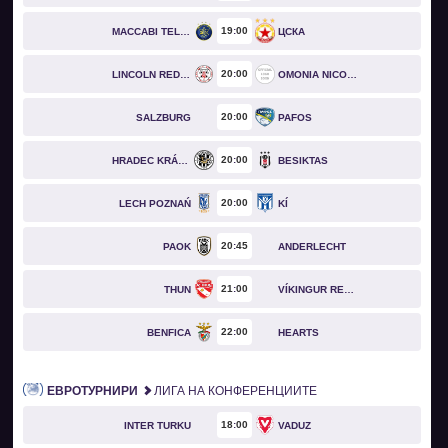
19
00
MACCABI TEL AVIV
ЦСКА
20
00
LINCOLN RED IMPS
OMONIA NICOSIA
20
00
SALZBURG
PAFOS
20
00
HRADEC KRÁLOVÉ
BESIKTAS
20
00
LECH POZNAŃ
KÍ
20
45
PAOK
ANDERLECHT
21
00
THUN
VÍKINGUR REYKJAVÍK
22
00
BENFICA
HEARTS
ЕВРОТУРНИРИ
ЛИГА НА КОНФЕРЕНЦИИТЕ
18
00
INTER TURKU
VADUZ