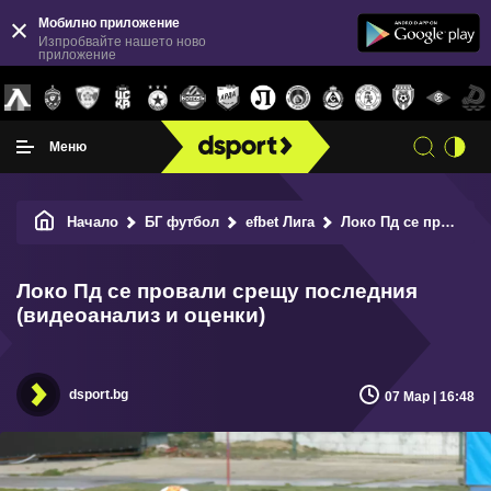
Мобилно приложение
Изпробвайте нашето ново
приложение
Меню
Начало
БГ футбол
efbet Лига
Локо Пд се провали срещу последния (видеоанализ и оценки)
Локо Пд се провали срещу последния
(видеоанализ и оценки)
dsport.bg
07 Мар | 16:48