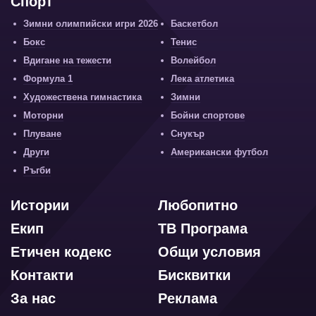
Спорт
Зимни олимпийски игри 2026
Баскетбол
Бокс
Тенис
Вдигане на тежести
Волейбол
Формула 1
Лека атлетика
Художествена гимнастика
Зимни
Моторни
Бойни спортове
Плуване
Снукър
Други
Американски футбол
Ръгби
Истории
Любопитно
Екип
ТВ Програма
Етичен кодекс
Общи условия
Контакти
Бисквитки
За нас
Реклама