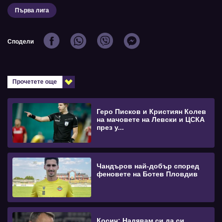
Първа лига
Сподели
Прочетете още
Геро Писков и Кристиян Колев
на мачовете на Левски и ЦСКА
през у...
Чандъров най-добър според
феновете на Ботев Пловдив
Косич: Надявам си да си