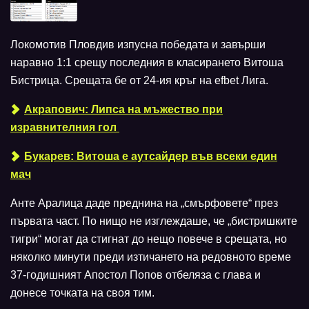
Локомотив Пловдив изпусна победата и завърши
наравно 1:1 срещу последния в класирането Витоша
Бистрица. Срещата бе от 24-ия кръг на efbet Лига.
Aкрапович: Липса на мъжество при
изравнителния гол
Букарев: Витоша е аутсайдер във всеки един
мач
Анте Аралица даде преднина на „смърфовете“ през
първата част. По нищо не изглеждаше, че „бистришките
тигри“ могат да стигнат до нещо повече в срещата, но
няколко минути преди изтичането на редовното време
37-годишният Апостол Попов отбеляза с глава и
донесе точката на своя тим.