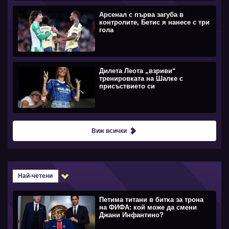
Арсенал с първа загуба в
контролите, Бетис я нанесе с три
гола
Дилета Леота „взриви“
тренировката на Шалке с
присъствието си
Виж всички
Най-четени
Петима титани в битка за трона
на ФИФА: кой може да смени
Джани Инфантино?