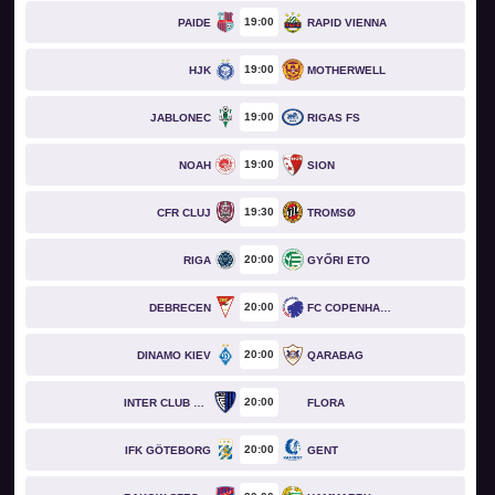
19
00
PAIDE
RAPID VIENNA
19
00
HJK
MOTHERWELL
19
00
JABLONEC
RIGAS FS
19
00
NOAH
SION
19
30
CFR CLUJ
TROMSØ
20
00
RIGA
GYŐRI ETO
20
00
DEBRECEN
FC COPENHAGEN
20
00
DINAMO KIEV
QARABAG
20
00
INTER CLUB D'ESCALDES
FLORA
20
00
IFK GÖTEBORG
GENT