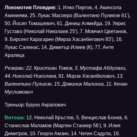
Локомотив Пловдив:
1. Илко Пиргов, 4. Акинсола
Акиниеми, 25. Лукас Масоеро (Валентино Пулиезе 61'),
50. Йосип Томашевич, 61. Диниш Алмейда, 19. Уирис
Густаво (Николай Николаев 25'), 7. Момчил Цветанов,
9. Бирсент Карагарен (Мирза Хасанбегович 83'), 16.
Лукас Салинас, 14. Димитър Илиев (К), 77. Анте
Аралица
Резерви: 22. Кристиан Томов, 3. Мустафа Абдулахи,
44. Николай Николаев, 91. Мирза Хасанбегович, 13.
Валентино Пулиезе, 15. Доминик Малонга, 11. Кенан
Муслимович
Треньор: Бруно Акрапович
Витоша:
12. Николай Кръстев, 5. Венцислав Бонев, 6.
Станислав Маламов (Мартин Станкер 56'), 9. Илия
Димитров, 10. Георги Амзин, 14. Четин Садула, 18.