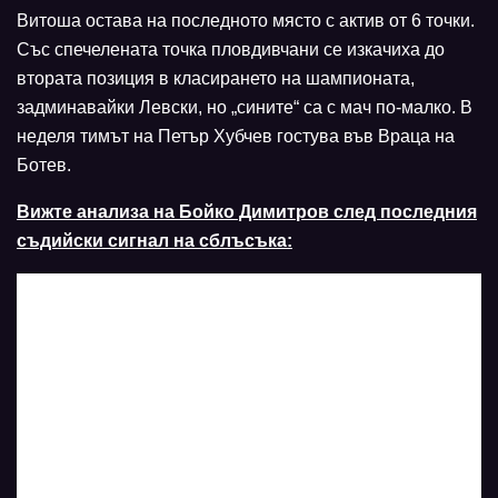
Витоша остава на последното място с актив от 6 точки.
Със спечелената точка пловдивчани се изкачиха до
втората позиция в класирането на шампионата,
задминавайки Левски, но „сините“ са с мач по-малко. В
неделя тимът на Петър Хубчев гостува във Враца на
Ботев.
Вижте анализа на Бойко Димитров след последния
съдийски сигнал на сблъсъка: