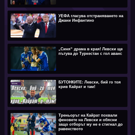
УЕФА гласува отстраняването на
Джани Инфантино
„Синя“ драма в края! Левски ще
пътува до Туркестан с гол аванс
БУТОНКИТЕ: Левски, бий го тоя
крив Кайрат и там!
Треньорът на Кайрат похвали
феновете на Левски и обясни
защо отборът му не е стигнал до
равенството