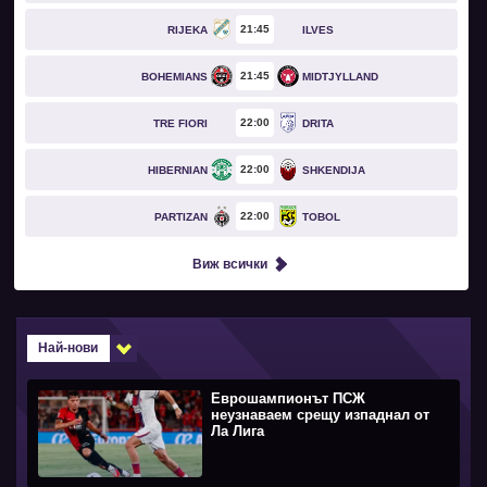
21
45
RIJEKA
ILVES
21
45
BOHEMIANS
MIDTJYLLAND
22
00
TRE FIORI
DRITA
22
00
HIBERNIAN
SHKENDIJA
22
00
PARTIZAN
TOBOL
Виж всички
Най-нови
Еврошампионът ПСЖ
неузнаваем срещу изпаднал от
Ла Лига