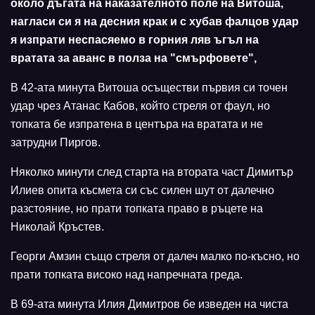
около дъгата на наказателното поле на Витоша,
нагласи си я на десния крак и с хубав фалцов удар
я изпрати неспасяемо в горния ляв ъгъл на
вратата за аванс в полза на "смърфовете",
В 42-ата минута Витоша осъществи първия си точен
удар чрез Атанас Кабов, който стреля от фаул, но
топката бе изпратена в центъра на вратата и не
затрудни Пиргов.
Няколко минути след старта на втората част Димитър
Илиев опита късмета си със силен шут от далечно
разстояние, но прати топката право в ръцете на
Николай Кръстев.
Георги Амзин също стреля от далеч малко по-късно, но
прати топката високо над напречната греда.
В 69-ата минута Илия Димитров бе изведен на чиста