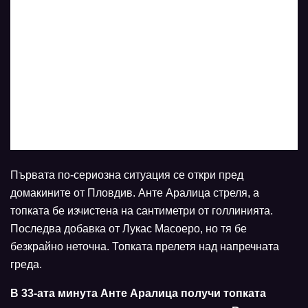
Първата по-сериозна ситуация се откри пред
домакините от Пловдив. Анте Аралица стреля, а
топката бе изчистена на сантиметри от голлинията.
Последва добавка от Лукас Масоеро, но тя бе
безкрайно неточна. Топката прелетя над напречната
греда.
В 33-ата минута Анте Аралица получи топката