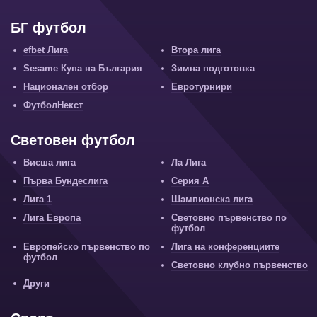
БГ футбол
efbet Лига
Втора лига
Sesame Купа на България
Зимна подготовка
Национален отбор
Евротурнири
ФутболНекст
Световен футбол
Висша лига
Ла Лига
Първа Бундеслига
Серия А
Лига 1
Шампионска лига
Лига Европа
Световно първенство по
футбол
Европейско първенство по
Лига на конференциите
футбол
Световно клубно първенство
Други