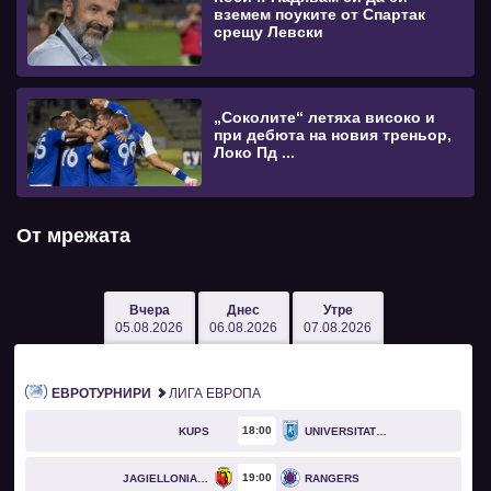
вземем поуките от Спартак
срещу Левски
„Соколите“ летяха високо и
при дебюта на новия треньор,
Локо Пд ...
От мрежата
Вчера
Днес
Утре
05.08.2026
06.08.2026
07.08.2026
ЕВРОТУРНИРИ
ЛИГА ЕВРОПА
18
00
KUPS
UNIVERSITATEA CRAIOVA
19
00
JAGIELLONIA BIAŁYSTOK
RANGERS