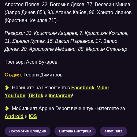
Апостол Попов, 22. Богомил Дяков, 77. Веселин Минев
(Запро Динев 85'), 93. Атанас Кабов, 96. Христо Иванов
(Кристиян Кочилов 71')
Резерви: 33. Кристиян Кацарев, 7. Кристиян Кочилов,
11. Даниел Кутев, 15. Васил Първанов, 17. Запро
Динев, 20. Аристоте Медиани, 88. Мартин Станкер
Треньор: Асен Букарев
Съдия:
Георги Димитров
Новините на Dsport и във
Facebook
,
Viber
,
YouTube
,
TikTok
и
Instagram
!
Мобилният Аpp на Dsport вече е тук - изтеглете за
Android
и
iOS
Локомотив Пловдив
Витоша Бистрица
efbet Лига