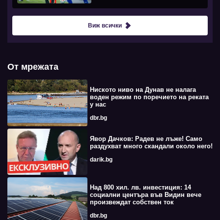
Виж всички
От мрежата
Ниското ниво на Дунав не налага
воден режим по поречието на реката
у нас
dbr.bg
Явор Дачков: Радев не лъже! Само
раздухват много скандали около него!
darik.bg
Над 800 хил. лв. инвестиция: 14
социални центъра във Видин вече
произвеждат собствен ток
dbr.bg