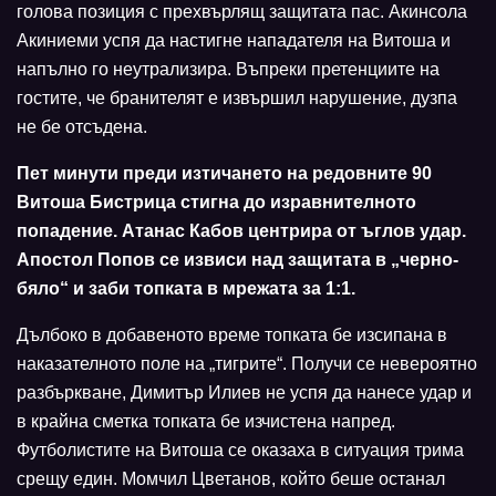
голова позиция с прехвърлящ защитата пас. Акинсола
Акиниеми успя да настигне нападателя на Витоша и
напълно го неутрализира. Въпреки претенциите на
гостите, че бранителят е извършил нарушение, дузпа
не бе отсъдена.
Пет минути преди изтичането на редовните 90
Витоша Бистрица стигна до изравнителното
попадение. Атанас Кабов центрира от ъглов удар.
Апостол Попов се извиси над защитата в „черно-
бяло“ и заби топката в мрежата за 1:1.
Дълбоко в добавеното време топката бе изсипана в
наказателното поле на „тигрите“. Получи се невероятно
разбъркване, Димитър Илиев не успя да нанесе удар и
в крайна сметка топката бе изчистена напред.
Футболистите на Витоша се оказаха в ситуация трима
срещу един. Момчил Цветанов, който беше останал