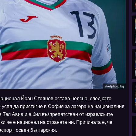
startphoto.bg
национал Йоан Стоянов остава неясна, след като
 успя да пристигне в София за лагера на националния
в Тел Авив и е бил възпрепятстван от израелските
ки че е национал на страната ни. Причината е, че
спорт, освен българския.