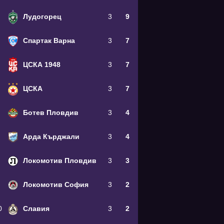
Лудогорец
3
9
Спартак Варна
3
7
ЦСКА 1948
3
7
ЦСКА
3
7
Ботев Пловдив
3
4
Арда Кърджали
3
4
Локомотив Пловдив
3
3
Локомотив София
3
2
0
Славия
3
2