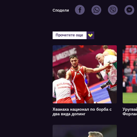
Сподели
Прочетете още
Хванаха национал по борба с
Уругва
два вида допинг
Форла