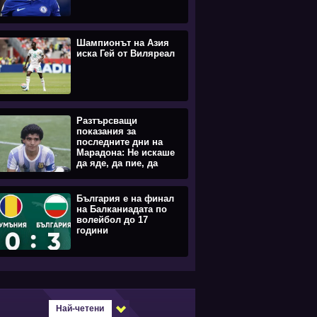
Шампионът на Азия
иска Гей от Виляреал
Разтърсващи
показания за
последните дни на
Марадона: Не искаше
да яде, да пие, да
става
България е на финал
на Балканиадата по
волейбол до 17
години
Най-четени