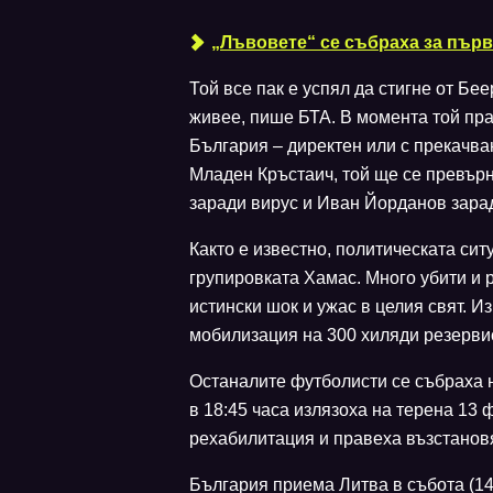
„Лъвовете“ се събраха за пър
Той все пак е успял да стигне от Бе
живее, пише БТА. В момента той пра
България – директен или с прекачва
Младен Кръстаич, той ще се превър
заради вирус и Иван Йорданов зара
Както е известно, политическата си
групировката Хамас. Много убити и
истински шок и ужас в целия свят. И
мобилизация на 300 хиляди резерви
Останалите футболисти се събраха н
в 18:45 часа излязоха на терена 13 
рехабилитация и правеха възстанов
България приема Литва в събота (14 