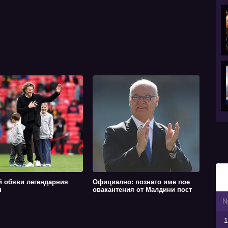
й обяви легендарния
Официално: познато име пое
н
овакантения от Малдини пост
1