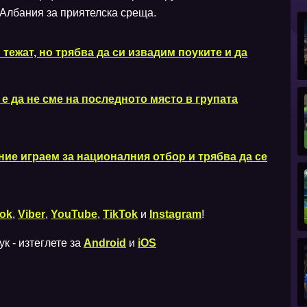
 Албания за приятелска среща.
тежат, но трябва да си извадим поуките и да
е да не сме на последното място в групата
ние играем за националния отбор и трябва да се
ok
,
Viber
,
YouTube
,
TikTok
и
Instagram
!
к - изтеглете за
Android
и
iOS