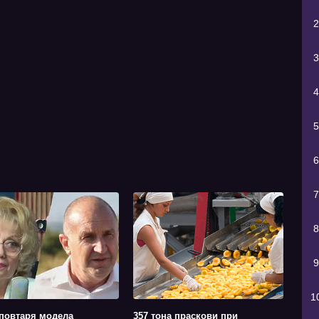
2
3
4
5
6
7
8
9
1
повтаря модела
357 тона праскови при