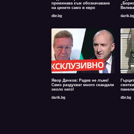
преминава към обозначаване
„Борис
на цените само в евро
Велев
dbr.bg
darik.b
Явор Дачков: Радев не лъже!
Гърцит
Само раздухват много скандали
сметки
около него!
панели
darik.bg
dbr.bg