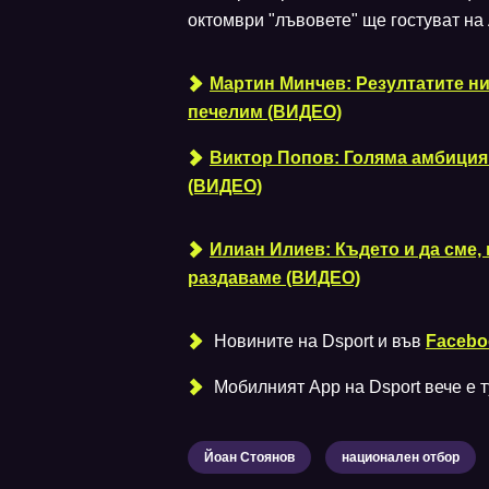
октомври "лъвовете" ще гостуват на
Мартин Минчев: Резултатите ни 
печелим (ВИДЕО)
Виктор Попов: Голяма амбиция 
(ВИДЕО)
Илиан Илиев: Където и да сме, 
раздаваме (ВИДЕО)
Новините на Dsport и във
Facebo
Мобилният Аpp на Dsport вече е ту
Йоан Стоянов
национален отбор