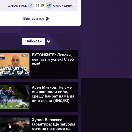
21
15
ДУНАВ РУСЕ
АРДА КЪРДЖАЛИ
Виж всички
Най-нови
БУТОНКИТЕ: Левски,
лек път и успех! С теб
сме!
Асен Митков: Не сме
съхранявали сили,
срещу Кайрат няма да
ни е лесно (ВИДЕО)
Хулио Веласкес
гарантира: Ще загубим
мачове по време на