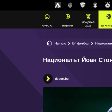
МОНДИАЛ
НАЧАЛО
НОВИНИ
2026
БГ ФУТ
Начало
БГ футбол
Национал
Националът Йоан Стоя
dsport.bg