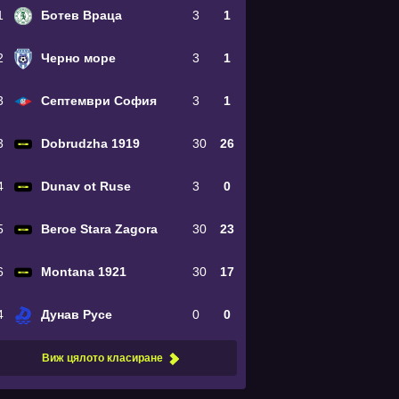
1
Ботев Враца
3
1
2
Черно море
3
1
3
Септември София
3
1
3
Dobrudzha 1919
30
26
4
Dunav ot Ruse
3
0
5
Beroe Stara Zagora
30
23
6
Montana 1921
30
17
4
Дунав Русе
0
0
Виж цялото класиране