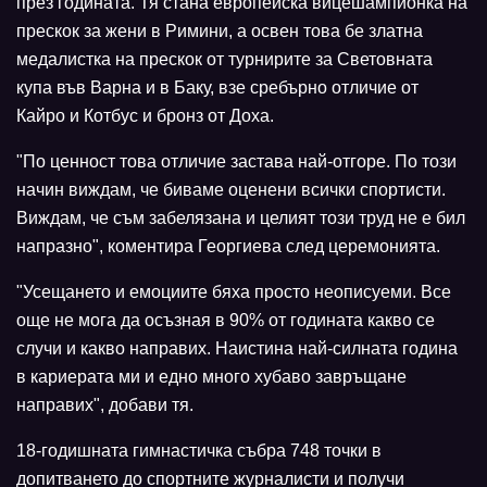
през годината. Тя стана европейска вицешампионка на
прескок за жени в Римини, а освен това бе златна
медалистка на прескок от турнирите за Световната
купа във Варна и в Баку, взе сребърно отличие от
Кайро и Котбус и бронз от Доха.
"По ценност това отличие застава най-отгоре. По този
начин виждам, че биваме оценени всички спортисти.
Виждам, че съм забелязана и целият този труд не е бил
напразно", коментира Георгиева след церемонията.
"Усещането и емоциите бяха просто неописуеми. Все
още не мога да осъзная в 90% от годината какво се
случи и какво направих. Наистина най-силната година
в кариерата ми и едно много хубаво завръщане
направих", добави тя.
18-годишната гимнастичка събра 748 точки в
допитването до спортните журналисти и получи