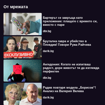
От мрежата
Бартерът се завръща като
приложение: плащате с времето си,
вместо с пари
dbr.bg
Брутална гавра и убийство в
Пловдив! Говори Ружа Райчева
darik.bg
Ангедония: Когато не изпитваш
радост, дори животът ти да изглежда
перфектен
dbr.bg
Радев повтаря модела „Борисов“!
Анализ на Валерия Велева
darik.bg