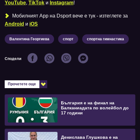
YouTube
,
TikTok
и
Instagram
!
Мобилният Аpp на Dsport вече е тук - изтеглете за
Android
и
iOS
Валентина Георгиева
спорт
спортна гимнастика
Сподели
Прочетете още
България е на финал на
Балканиадата по волейбол до
17 години
Денислава Глушкова е на