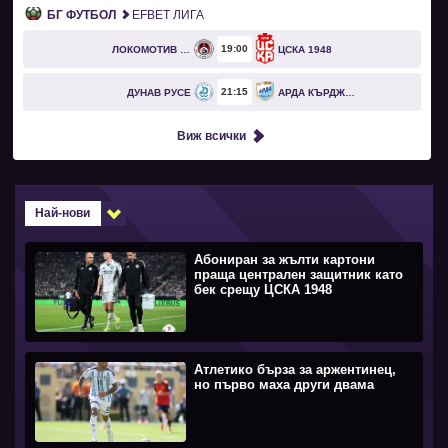
БГ ФУТБОЛ
EFBET ЛИГА
19
00
ЛОКОМОТИВ СОФИЯ
ЦСКА 1948
21
15
ДУНАВ РУСЕ
АРДА КЪРДЖАЛИ
Виж всички
Най-нови
Абониран за жълти картони
праща централен защитник като
бек срещу ЦСКА 1948
Атлетико бърза за аржентинец,
но първо маха други двама