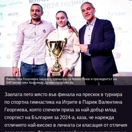
Валентина Георгиева заедно с треньора си Филип Янев и президентът на
БФГимнастика Красимир Дунев/startphoto.bg
Заелата пето място във финала на прескок в турнира
по спортна гимнастика на Игрите в Париж Валентина
Георгиева, която спечели приза за най-добър млад
спортист на България за 2024-а, каза, че нарежда
отличието най-високо в личната си класация от отличия