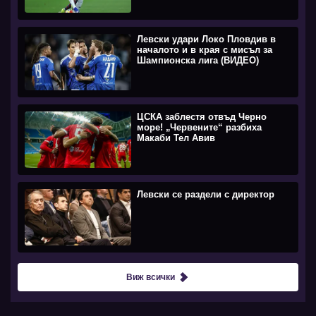
Левски удари Локо Пловдив в
началото и в края с мисъл за
Шампионска лига (ВИДЕО)
ЦСКА заблестя отвъд Черно
море! „Червените“ разбиха
Макаби Тел Авив
Левски се раздели с директор
Виж всички