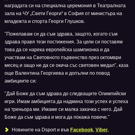
наградата си на специална церемония в Театралната
зала на ЧУ „Свети Георги“ в София от министъра на
младежта и спорта Георги Глушков.
"Пожелавам си да съм здрава, защото, когато съм
здрава правя тези постижения. За цели си поставям
това да се нарека европейска шампионка и да
участвам на Световното първенство през октомври
месец и защо не да се окича със световен медал", каза
още Валентина Георгиева и допълни по повод
амбициите си:
"Дай Боже да съм здрава до следващите Олимпийски
игри. Имам амбицията да надмина този успех и успеха
на треньора ми. Имаме си малка закачка с него. Дай
Боже да съм здрава и мога да покажа повече."
Новините на Dsport и във
Facebook
,
Viber
,