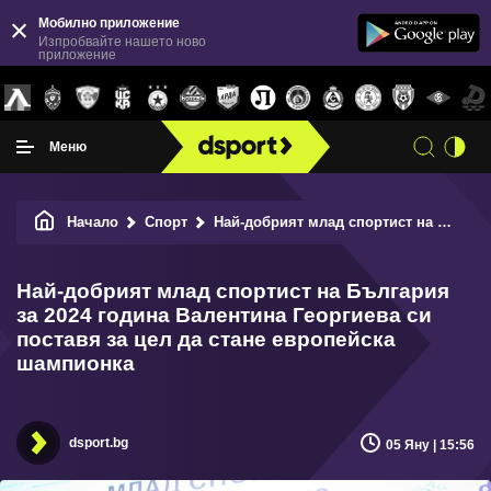
Мобилно приложение
Изпробвайте нашето ново
приложение
Меню
Начало
Спорт
Най-добрият млад спортист на България за 2024 година Валентина Георгиева си поставя за цел да стане европейска шампионка
Най-добрият млад спортист на България
за 2024 година Валентина Георгиева си
поставя за цел да стане европейска
шампионка
dsport.bg
05 Яну | 15:56