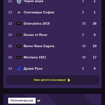
12
Черно море
3
1
13
Септември София
3
1
13
Dobrudzha 1919
30
26
14
Dunav ot Ruse
3
0
15
Beroe Stara Zagora
30
23
16
Montana 1921
30
17
14
Дунав Русе
0
0
Виж цялото класиране
Полезни връзки