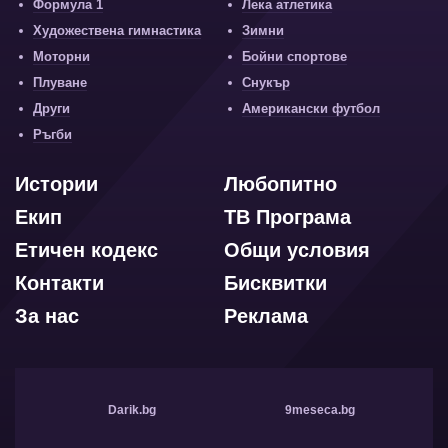
Формула 1
Лека атлетика
Художествена гимнастика
Зимни
Моторни
Бойни спортове
Плуване
Снукър
Други
Американски футбол
Ръгби
Истории
Любопитно
Екип
ТВ Програма
Етичен кодекс
Общи условия
Контакти
Бисквитки
За нас
Реклама
Darik.bg
9meseca.bg