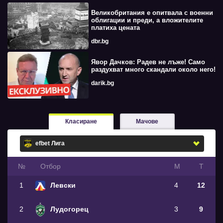
Великобритания е опитвала с военни
облигации и преди, а вложителите
платиха цената
dbr.bg
Явор Дачков: Радев не лъже! Само
раздухват много скандали около него!
darik.bg
Класиране
Мачове
№
Oтбор
М
Т
1
Левски
4
12
2
Лудогорец
3
9