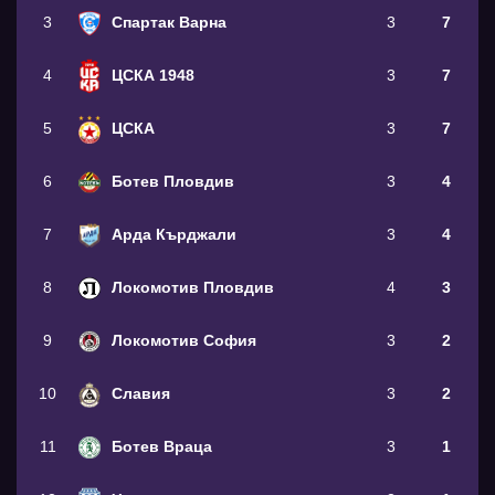
3
Спартак Варна
3
7
4
ЦСКА 1948
3
7
5
ЦСКА
3
7
6
Ботев Пловдив
3
4
7
Арда Кърджали
3
4
8
Локомотив Пловдив
4
3
9
Локомотив София
3
2
10
Славия
3
2
11
Ботев Враца
3
1