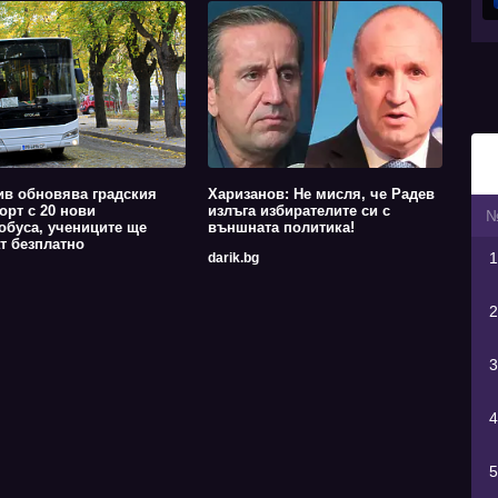
в обновява градския
Харизанов: Не мисля, че Радев
орт с 20 нови
излъга избирателите си с
обуса, учениците ще
външната политика!
т безплатно
1
darik.bg
2
3
4
5