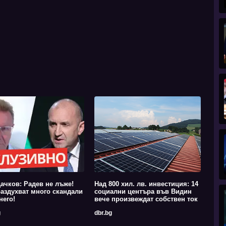
ачков: Радев не лъже!
Над 800 хил. лв. инвестиция: 14
аздухват много скандали
социални центъра във Видин
него!
вече произвеждат собствен ток
g
dbr.bg