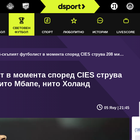
СВЕТОВЕН
БОЛ
ФУТБОЛ
СПОРТ
ЛЮБОПИТНО
ИСТОРИИ
LIVESCORE
ъпият футболист в момента според CIES струва 208 милиона, но не е нито Мбапе, нито Холанд
т в момента според CIES струва
нито Мбапе, нито Холанд
05 Яну | 21:45