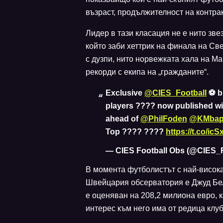
възраст, продължителност на контрак
Лидер в тази класация не е нито з
който заби хеттрик на финала на Све
с дузпи, нито норвежката хала на М
рекорди с екипа на „гражданите“.
Exclusive
@CIES_Football
⚽️ b
players ???? now published w
ahead of
@PhilFoden
@KMbap
Top ???? ????
https://t.co/ic
— CIES Football Obs (@CIES_F
В момента футболистът с най-висока
Швейцария обсерватория е Джуд Бе
е оценяван на 208,2 милиона евро, ка
интерес към него има от редица клу