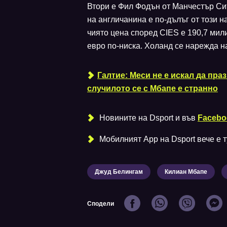
Втори е Фил Фодън от Манчестър Сит
на англичанина е по-дълъг от този н
чиято цена според CIES е 190,7 мили
евро по-ниска. Холанд се нарежда на
Галтие: Меси не е искал да пра
случилото се с Мбапе е странно
Новините на Dsport и във
Facebo
Мобилният Аpp на Dsport вече е ту
Джуд Белингам
Килиан Мбапе
Сподели