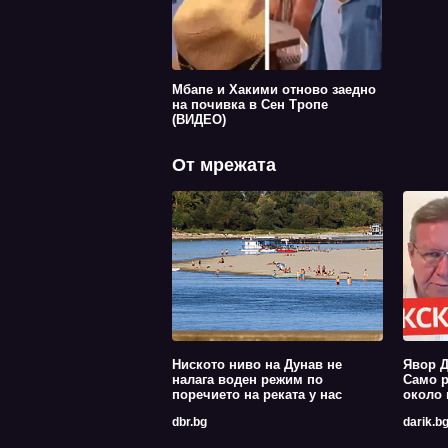
Мбапе и Хакими отново заедно
на почивка в Сен Тропе
(ВИДЕО)
От мрежата
Ниското ниво на Дунав не
Явор Д
налага воден режим по
Само р
поречието на реката у нас
около 
dbr.bg
darik.b