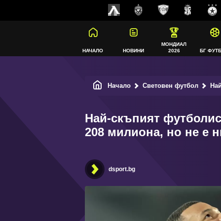
МОНДИАЛ
НАЧАЛО
НОВИНИ
2026
БГ ФУТ
Начало
Световен футбол
Най-ск
Най-скъпият футболис
208 милиона, но не е 
dsport.bg