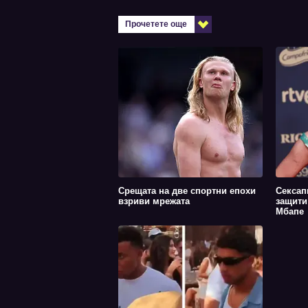
Прочетете още
Срещата на две спортни епохи
Сексап
взриви мрежата
защити
Мбапе