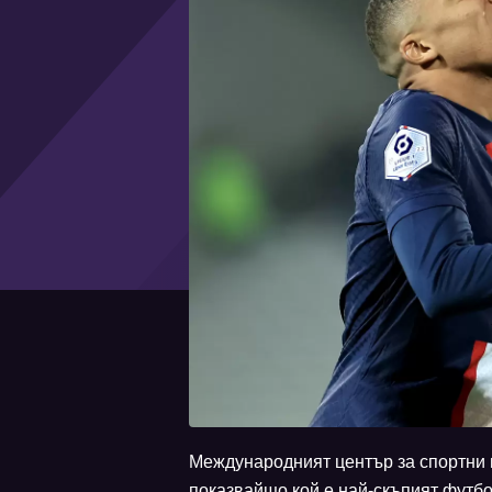
Международният център за спортни 
показвайщо кой е най-скъпият футбо