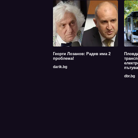
Георги Лозанов: Радев има 2
Пловди
проблема!
трансп
електр
darik.bg
пътува
dbr.bg