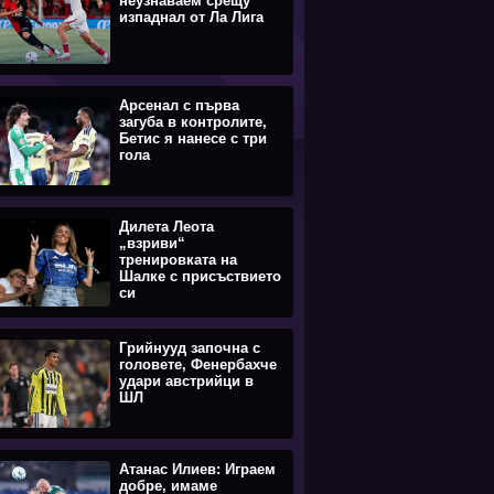
неузнаваем срещу
изпаднал от Ла Лига
Арсенал с първа
загуба в контролите,
Бетис я нанесе с три
гола
Дилета Леота
„взриви“
тренировката на
Шалке с присъствието
си
Грийнууд започна с
головете, Фенербахче
удари австрийци в
ШЛ
Атанас Илиев: Играем
добре, имаме