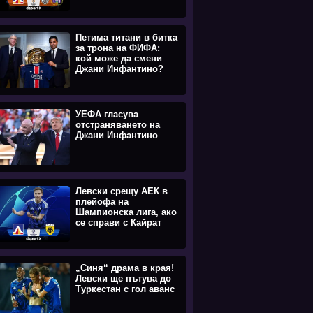
Петима титани в битка
за трона на ФИФА:
кой може да смени
Джани Инфантино?
УЕФА гласува
отстраняването на
Джани Инфантино
Левски срещу АЕК в
плейофа на
Шампионска лига, ако
се справи с Кайрат
„Синя“ драма в края!
Левски ще пътува до
Туркестан с гол аванс