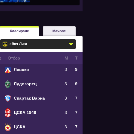
Класиране
Мачове
№
Oтбор
М
Т
Левски
3
9
Лудогорец
3
9
Спартак Варна
3
7
ЦСКА 1948
3
7
ЦСКА
3
7