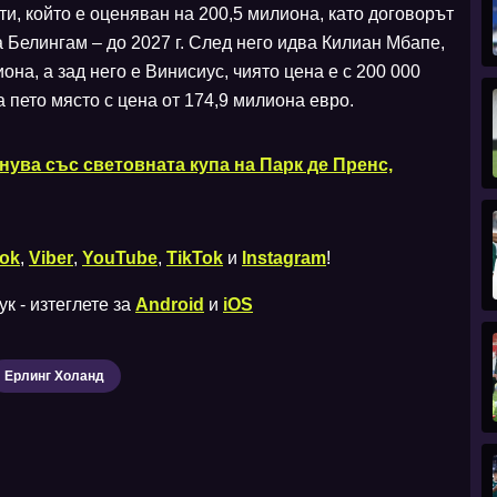
и, който е оценяван на 200,5 милиона, като договорът
а Белингам – до 2027 г. След него идва Килиан Мбапе,
она, а зад него е Винисиус, чиято цена е с 200 000
 пето място с цена от 174,9 милиона евро.
знува със световната купа на Парк де Пренс,
ok
,
Viber
,
YouTube
,
TikTok
и
Instagram
!
к - изтеглете за
Android
и
iOS
Ерлинг Холанд