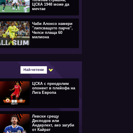
ЦСКА 1948 може да
мечтае
Чаби Алонсо намери
''липсващото парче'',
Челси плаща 60
милиона
Най-четени
ЦСКА с преодолим
опонент в плейофа на
Лига Европа
Левски срещу
Десподов или
Андерлехт, ако загуби
от Кайрат