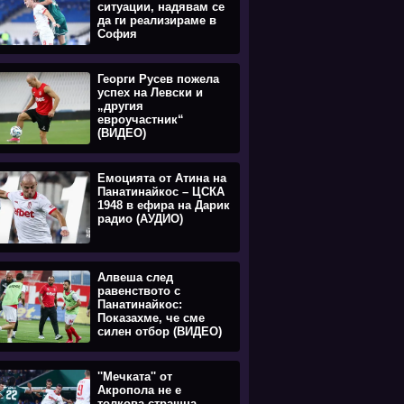
ситуации, надявам се
да ги реализираме в
София
Георги Русев пожела
успех на Левски и
„другия
евроучастник“
(ВИДЕО)
Емоцията oт Атина на
Панатинайкос – ЦСКА
1948 в ефира на Дарик
радио (АУДИО)
Алвеша след
равенството с
Панатинайкос:
Показахме, че сме
силен отбор (ВИДЕО)
''Мечката'' от
Акропола не е
толкова страшна,