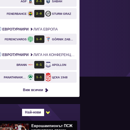
2
1
AGF
SABAH
2
0
FENERBAHCE
STURM GRAZ
ЕВРОТУРНИРИ
ЛИГА ЕВРОПА
1
0
FERENCVAROS
GÓRNIK ZABRZE
ЕВРОТУРНИРИ
ЛИГА НА КОНФЕРЕНЦИИТЕ
0
1
BRANN
APOLLON
1
1
PANATHINAIKOS
ЦСКА 1948
Виж всички
Най-нови
Еврошампионът ПСЖ