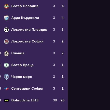
Ботев Пловдив
3
4
Арда Кърджали
3
4
Локомотив Пловдив
3
3
Локомотив София
3
2
0
Славия
3
2
1
Ботев Враца
3
1
2
Черно море
3
1
3
Септември София
3
1
3
Dobrudzha 1919
30
26