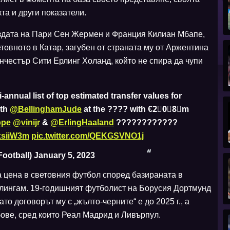
та и други показатели.
вездата на Пари Сен Жермен и Франция Килиан Мбапе,
товното в Катар, загубен от страната му от Аржентина
анчестър Сити Ерлинг Холанд, който не спира да чупи
i-annual list of top estimated transfer values for
ith
@BellinghamJude
at the ???? with €2⃣0⃣8⃣m
pe
@vinijr
&
@ErlingHaaland
????????????
SxsiiW3m
pic.twitter.com/QEKGSVNO1j
ootball)
January 5, 2023
 цена в световния футбол според базираната в
лингам. 19-годишният футболист на Борусия Дортмунд
то договорът му с „жълто-черните“ е до 2025 г., а
бове, сред които Реал Мадрид и Ливърпул.