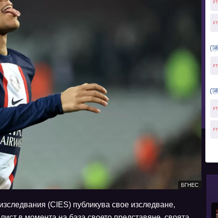
FT
FT
FT
FT
FT
БГНЕС
изследвания (CIES) публикува свое изследване,
лист в момента на база своето представяне, своята