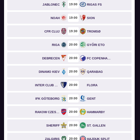
19
00
JABLONEC
RIGAS FS
19
00
NOAH
SION
19
30
CFR CLUJ
TROMSØ
20
00
RIGA
GYŐRI ETO
20
00
DEBRECEN
FC COPENHAGEN
20
00
DINAMO KIEV
QARABAG
20
00
INTER CLUB D'ESCALDES
FLORA
20
00
IFK GÖTEBORG
GENT
20
00
RAKOW CZESTOCHOWA
HAMMARBY
20
00
SHERIFF
ST. GALLEN
20
00
ZALGIRIS
HAJDUK SPLIT