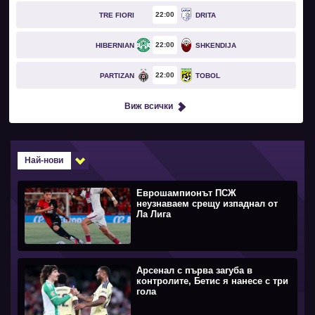
22
00
TRE FIORI
DRITA
22
00
HIBERNIAN
SHKENDIJA
22
00
PARTIZAN
TOBOL
Виж всички
Най-нови
Еврошампионът ПСЖ
неузнаваем срещу изпаднал от
Ла Лига
Арсенал с първа загуба в
контролите, Бетис я нанесе с три
гола