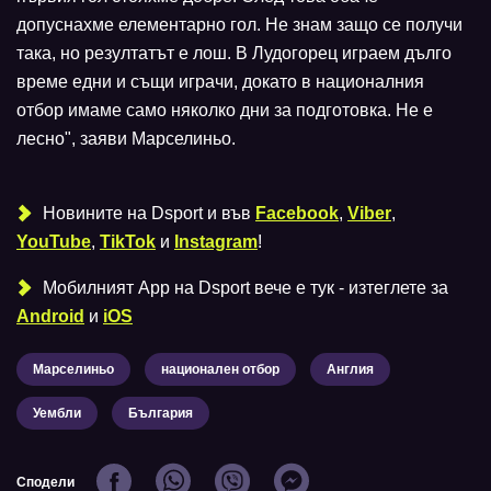
допуснахме елементарно гол. Не знам защо се получи
така, но резултатът е лош. В Лудогорец играем дълго
време едни и същи играчи, докато в националния
отбор имаме само няколко дни за подготовка. Не е
лесно", заяви Марселиньо.
Новините на Dsport и във
Facebook
,
Viber
,
YouTube
,
TikTok
и
Instagram
!
Мобилният Аpp на Dsport вече е тук - изтеглете за
Android
и
iOS
Марселиньо
национален отбор
Англия
Уембли
България
Сподели