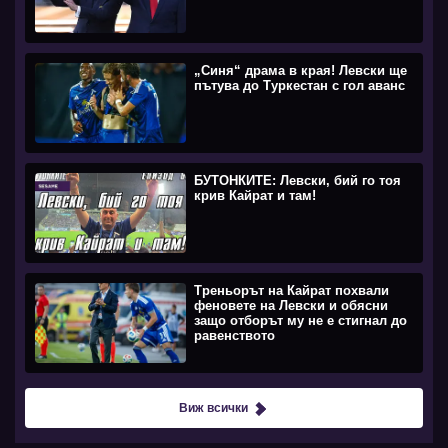
„Синя“ драма в края! Левски ще
пътува до Туркестан с гол аванс
БУТОНКИТЕ: Левски, бий го тоя
крив Кайрат и там!
Треньорът на Кайрат похвали
феновете на Левски и обясни
защо отборът му не е стигнал до
равенството
Виж всички