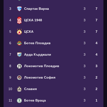
3
Спартак Варна
3
7
4
ЦСКА 1948
3
7
5
ЦСКА
3
7
6
Ботев Пловдив
3
4
7
Арда Кърджали
3
4
8
Локомотив Пловдив
3
3
9
Локомотив София
3
2
10
Славия
3
2
11
Ботев Враца
3
1