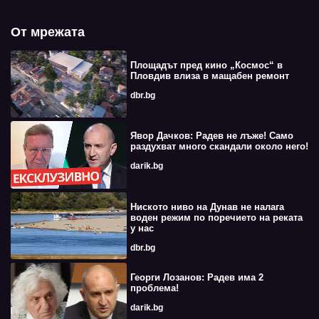
От мрежата
Площадът пред кино „Космос“ в
Пловдив влиза в мащабен ремонт
dbr.bg
Явор Дачков: Радев не лъже! Само
раздухват много скандали около него!
darik.bg
Ниското ниво на Дунав не налага
воден режим по поречието на реката
у нас
dbr.bg
Георги Лозанов: Радев има 2
проблема!
darik.bg