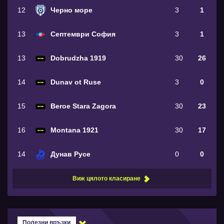
12
Черно море
3
1
13
Септември София
3
1
13
Dobrudzha 1919
30
26
14
Dunav ot Ruse
3
0
15
Beroe Stara Zagora
30
23
16
Montana 1921
30
17
14
Дунав Русе
0
0
Виж цялото класиране
Полезни връзки