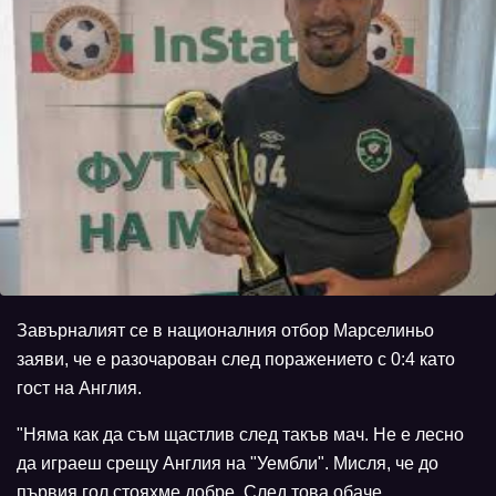
Завърналият се в националния отбор Марселиньо
заяви, че е разочарован след поражението с 0:4 като
гост на Англия.
"Няма как да съм щастлив след такъв мач. Не е лесно
да играеш срещу Англия на "Уембли". Мисля, че до
първия гол стояхме добре. След това обаче