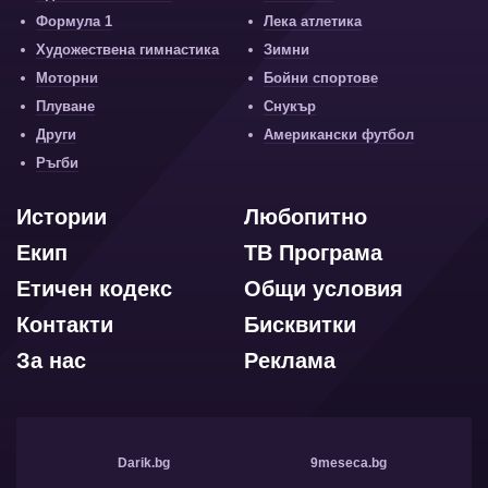
Формула 1
Лека атлетика
Художествена гимнастика
Зимни
Моторни
Бойни спортове
Плуване
Снукър
Други
Американски футбол
Ръгби
Истории
Любопитно
Екип
ТВ Програма
Етичен кодекс
Общи условия
Контакти
Бисквитки
За нас
Реклама
Darik.bg
9meseca.bg