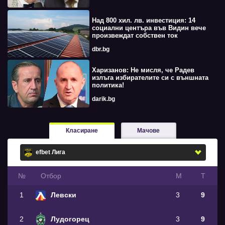
Над 800 хил. лв. инвестиция: 14
социални центъра във Видин вече
произвеждат собствен ток
dbr.bg
Харизанов: Не мисля, че Радев
излъга избирателите си с външната
политика!
darik.bg
Класиране
Мачове
№
Oтбор
М
Т
1
Левски
3
9
2
Лудогорец
3
9