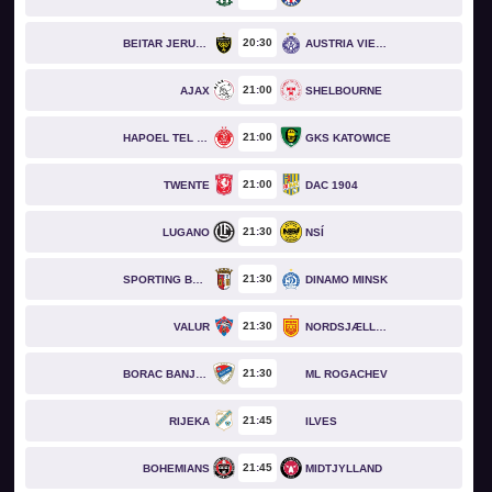
20
30
BEITAR JERUSALEM
AUSTRIA VIENNA
21
00
AJAX
SHELBOURNE
21
00
HAPOEL TEL AVIV
GKS KATOWICE
21
00
TWENTE
DAC 1904
21
30
LUGANO
NSÍ
21
30
SPORTING BRAGA
DINAMO MINSK
21
30
VALUR
NORDSJÆLLAND
21
30
BORAC BANJA LUKA
ML ROGACHEV
21
45
RIJEKA
ILVES
21
45
BOHEMIANS
MIDTJYLLAND