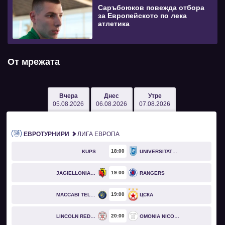
Саръбоюков повежда отбора
за Европейското по лека
атлетика
От мрежата
Вчера
Днес
Утре
05.08.2026
06.08.2026
07.08.2026
ЕВРОТУРНИРИ
ЛИГА ЕВРОПА
18
00
KUPS
UNIVERSITATEA CRAIOVA
19
00
JAGIELLONIA BIAŁYSTOK
RANGERS
19
00
MACCABI TEL AVIV
ЦСКА
20
00
LINCOLN RED IMPS
OMONIA NICOSIA