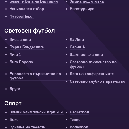
Sesame Купа на България
Зимна подготовка
Национален отбор
Евротурнири
ФутболНекст
Световен футбол
Висша лига
Ла Лига
Първа Бундеслига
Серия А
Лига 1
Шампионска лига
Лига Европа
Световно първенство по
футбол
Европейско първенство по
Лига на конференциите
футбол
Световно клубно първенство
Други
Спорт
Зимни олимпийски игри 2026
Баскетбол
Бокс
Тенис
Вдигане на тежести
Волейбол