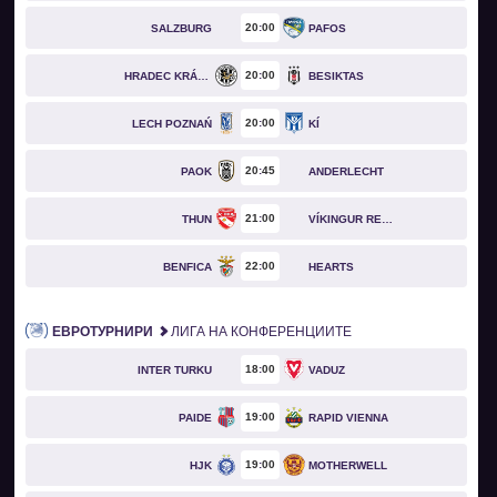
20
00
SALZBURG
PAFOS
20
00
HRADEC KRÁLOVÉ
BESIKTAS
20
00
LECH POZNAŃ
KÍ
20
45
PAOK
ANDERLECHT
21
00
THUN
VÍKINGUR REYKJAVÍK
22
00
BENFICA
HEARTS
ЕВРОТУРНИРИ
ЛИГА НА КОНФЕРЕНЦИИТЕ
18
00
INTER TURKU
VADUZ
19
00
PAIDE
RAPID VIENNA
19
00
HJK
MOTHERWELL