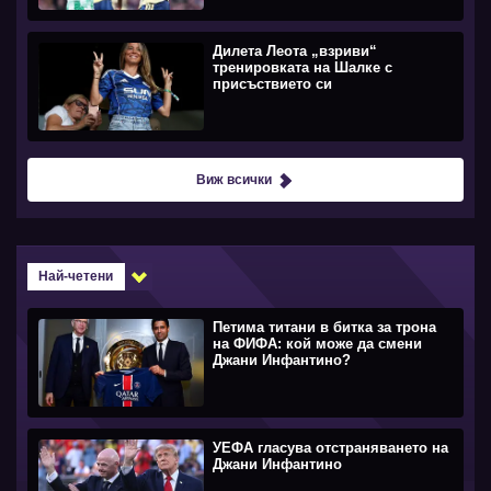
Дилета Леота „взриви“
тренировката на Шалке с
присъствието си
Виж всички
Най-четени
Петима титани в битка за трона
на ФИФА: кой може да смени
Джани Инфантино?
УЕФА гласува отстраняването на
Джани Инфантино