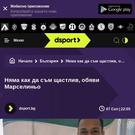
Мобилно приложение
Изпробвайте нашето ново
приложение
Меню
Начало
България
Няма как да съм щастлив, обяви Марселиньо
Няма как да съм щастлив, обяви
Марселиньо
dsport.bg
07 Сеп | 22:05