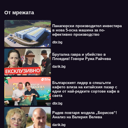
От мрежата
Панагюрски производител инвестира
в нова 5-осна машина за по-
ефективно производство
dbr.bg
Брутална гавра и убийство в
Пловдив! Говори Ружа Райчева
darik.bg
Българският лидер в спешълти
кафето влиза на китайския пазар с
едни от най-редките сортове кафе в
света
dbr.bg
Радев повтаря модела „Борисов“!
Анализ на Валерия Велева
darik.bg