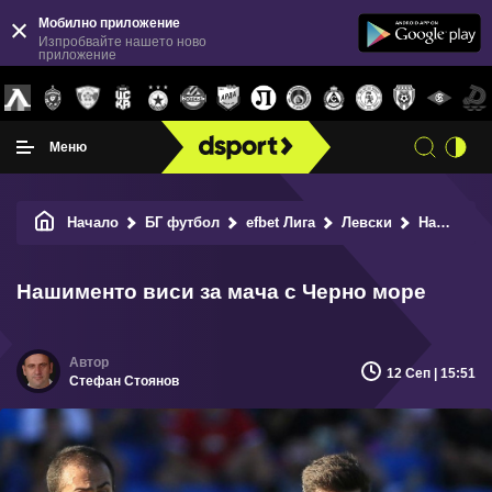
Мобилно приложение
Изпробвайте нашето ново
приложение
Меню
Начало
БГ футбол
efbet Лига
Левски
Нашименто виси за мача с Черно море
Нашименто виси за мача с Черно море
12 Сеп | 15:51
Стефан Стоянов