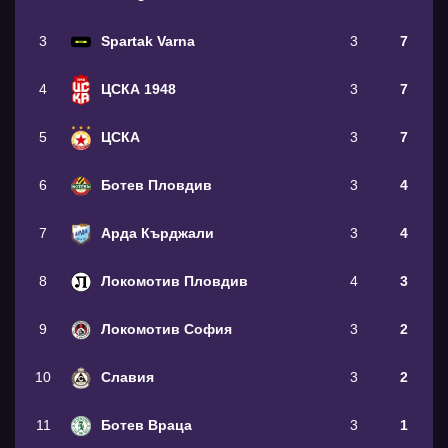
3
Spartak Varna
3
7
4
ЦСКА 1948
3
7
5
ЦСКА
3
7
6
Ботев Пловдив
3
4
7
Арда Кърджали
3
4
8
Локомотив Пловдив
4
3
9
Локомотив София
3
2
10
Славия
3
2
11
Ботев Враца
3
1