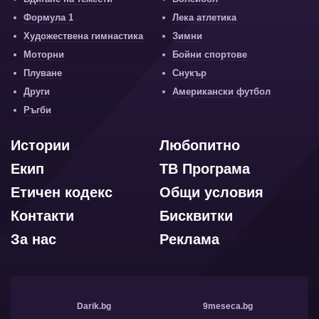
Формула 1
Лека атлетика
Художествена гимнастика
Зимни
Моторни
Бойни спортове
Плуване
Снукър
Други
Американски футбол
Ръгби
Истории
Любопитно
Екип
ТВ Програма
Етичен кодекс
Общи условия
Контакти
Бисквитки
За нас
Реклама
Darik.bg
9meseca.bg