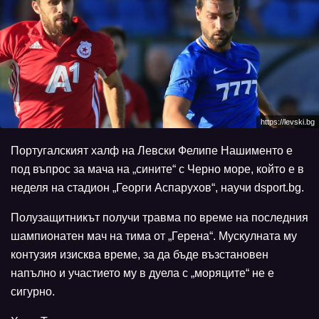
https://levski.bg
Португалският халф на Левски Фелипе Нашименто е
под въпрос за мача на „сините“ с Черно море, който е в
неделя на стадион „Георги Аспарухов“, научи dsport.bg.
Полузащитникът получи травма по време на последния
шампионатен мач на тима от „Герена“. Мускулната му
контузия изисква време, за да бъде възстановен
напълно и участието му в дуела с „моряците“ не е
сигурно.