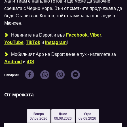
Хали Тиам е напълно готов и ще може да започне
срещата с Черно море. Вън от сметките продължава да
бъде Станислав Костов, който замина на прегледи в
Мюнхен.
Новините на Dsport и във
Facebook
,
Viber
,
YouTube
,
TikTok
и
Instagram
!
Мобилният Аpp на Dsport вече е тук - изтеглете за
Android
и
iOS
Сподели
От мрежата
Вчера
Днес
Утре
07.08.2026
08.08.2026
09.08.2026