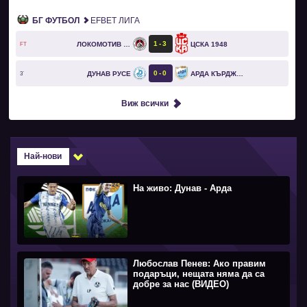
БГ ФУТБОЛ
EFBET ЛИГА
1
3
ЛОКОМОТИВ СОФИЯ
ЦСКА 1948
FT
0
0
ДУНАВ РУСЕ
АРДА КЪРДЖАЛИ
3`
Виж всички
Най-нови
На живо: Дунав - Арда
Любослав Пенев: Ако правим
подаръци, нещата няма да са
добре за нас (ВИДЕО)