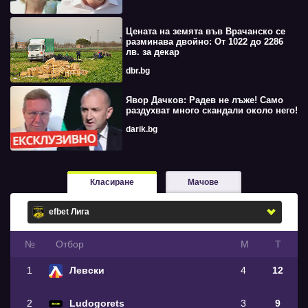
Цената на земята във Врачанско се
разминава двойно: От 1022 до 2286
лв. за декар
dbr.bg
Явор Дачков: Радев не лъже! Само
раздухват много скандали около него!
darik.bg
Класиране
Мачове
№
Oтбор
М
Т
1
Левски
4
12
2
Ludogorets
3
9