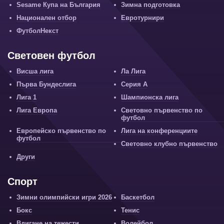
Sesame Купа на България
Зимна подготовка
Национален отбор
Евротурнири
ФутболНекст
Световен футбол
Висша лига
Ла Лига
Първа Бундеслига
Серия А
Лига 1
Шампионска лига
Лига Европа
Световно първенство по
футбол
Европейско първенство по
Лига на конференциите
футбол
Световно клубно първенство
Други
Спорт
Зимни олимпийски игри 2026
Баскетбол
Бокс
Тенис
Вдигане на тежести
Волейбол