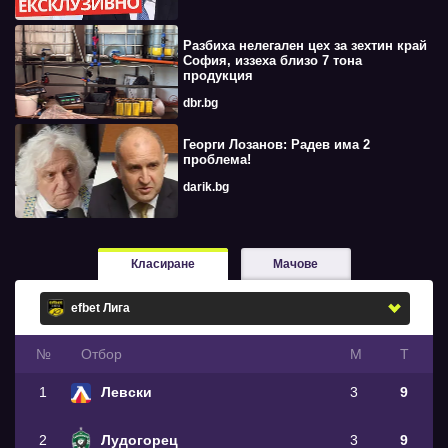
Разбиха нелегален цех за зехтин край
София, иззеха близо 7 тона
продукция
dbr.bg
Георги Лозанов: Радев има 2
проблема!
darik.bg
Класиране
Мачове
№
Oтбор
М
Т
1
Левски
3
9
2
Лудогорец
3
9