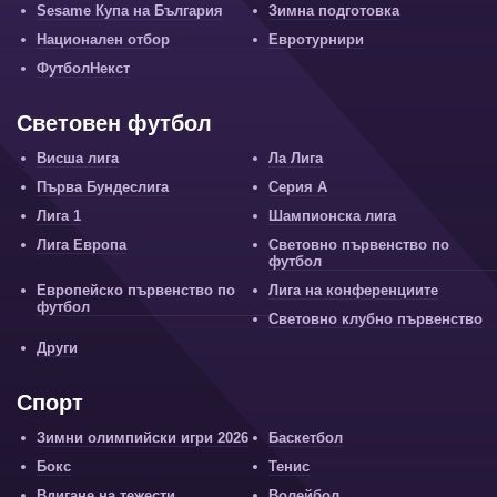
Sesame Купа на България
Зимна подготовка
Национален отбор
Евротурнири
ФутболНекст
Световен футбол
Висша лига
Ла Лига
Първа Бундеслига
Серия А
Лига 1
Шампионска лига
Лига Европа
Световно първенство по
футбол
Европейско първенство по
Лига на конференциите
футбол
Световно клубно първенство
Други
Спорт
Зимни олимпийски игри 2026
Баскетбол
Бокс
Тенис
Вдигане на тежести
Волейбол