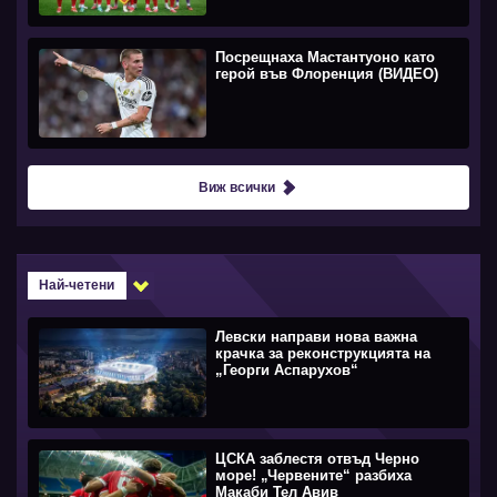
Посрещнаха Мастантуоно като
герой във Флоренция (ВИДЕО)
Виж всички
Най-четени
Левски направи нова важна
крачка за реконструкцията на
„Георги Аспарухов“
ЦСКА заблестя отвъд Черно
море! „Червените“ разбиха
Макаби Тел Авив