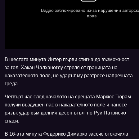
В шестата минута Интер първи стигна до възможност
за гол. Хакан Чалханоглу стреля от границата на
наказателното поле, но ударът му разтресе напречната
греда.
Четвърт час след началото на срещата Маркюс Тюрам
получи въздушен пас в наказателното поле и нанесе
рязък удар към долния десен ъгъл, но Руи Патрисио
спаси.
В 16-ата минута Федерико Димарко засече отскочила