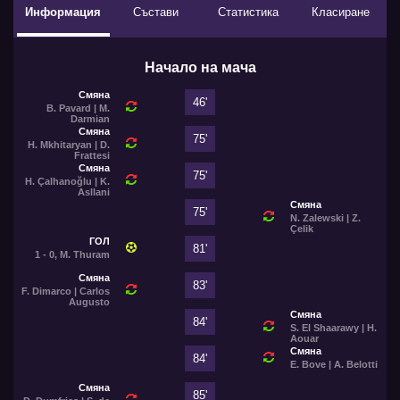
Информация
Състави
Статистика
Класиране
Начало на мача
Смяна
46'
B. Pavard | M.
Darmian
Смяна
75'
H. Mkhitaryan | D.
Frattesi
Смяна
75'
H. Çalhanoğlu | K.
Asllani
Смяна
75'
N. Zalewski | Z.
Çelik
ГОЛ
81'
1 - 0, M. Thuram
Смяна
83'
F. Dimarco | Carlos
Augusto
Смяна
84'
S. El Shaarawy | H.
Aouar
Смяна
84'
E. Bove | A. Belotti
Смяна
85'