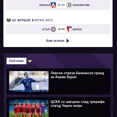
21
15
ЛЕВСКИ
ЛОКОМОТИВ ПЛОВДИВ
БГ ФУТБОЛ
ВТОРА ЛИГА
18
45
ЕТЪР
МАРЕК
Виж всички
Най-нови
Левски отряза балкански гранд
за Акрам Бурас
ЦСКА се завърна след триумфа
отвъд Черно море