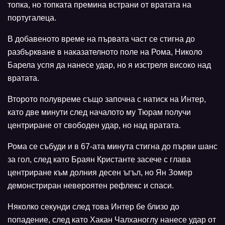
топка, но топката премина встрани от вратата на
португалеца.
В добавеното време на първата част се стигна до
разбъркване в наказателното поле на Рома, Николо
Барела успя да нанесе удар, но я изстреля високо над
вратата.
Второто полувреме също започна с натиск на Интер,
като две минути след началото му Тюрам получи
центриране от свободен удар, но над вратата.
Рома се събуди и в 67-ата минута стигна до първи шанс
за гол, след като Браян Кристанте засече с глава
центриране към долния десен ъгъл, но Ян Зомер
демонстриран невероятен рефлекс и спаси.
Няколко секунди след това Интер бе близо до
попадение, след като Хакан Чалханоглу нанесе удар от