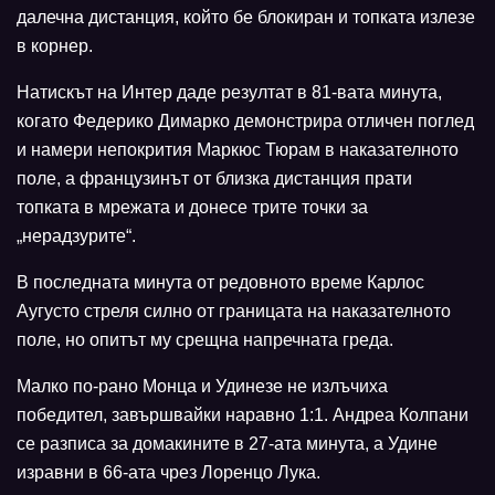
далечна дистанция, който бе блокиран и топката излезе
в корнер.
Натискът на Интер даде резултат в 81-вата минута,
когато Федерико Димарко демонстрира отличен поглед
и намери непокрития Маркюс Тюрам в наказателното
поле, а французинът от близка дистанция прати
топката в мрежата и донесе трите точки за
„нерадзурите“.
В последната минута от редовното време Карлос
Аугусто стреля силно от границата на наказателното
поле, но опитът му срещна напречната греда.
Малко по-рано Монца и Удинезе не излъчиха
победител, завършвайки наравно 1:1. Андреа Колпани
се разписа за домакините в 27-ата минута, а Удине
изравни в 66-ата чрез Лоренцо Лука.