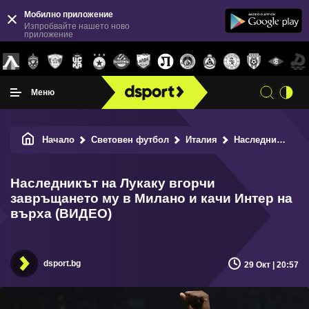
Мобилно приложение
Изпробвайте нашето ново
приложение
Меню
Начало
Световен футбол
Италия
Наследникът на Лукаку вгорчи завръщането му в Милано и качи Интер на върха (ВИДЕО)
Наследникът на Лукаку вгорчи
завръщането му в Милано и качи Интер на
върха (ВИДЕО)
dsport.bg
29 Окт | 20:57