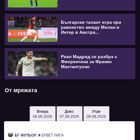
Български талант игра при
равенство между Милан и
Интер в Австра...
Реал Мадрид се разбра с
Фиорентина за Франко
Мастантуоно
От мрежата
Вчера
Днес
Утре
06.08.2026
07.08.2026
08.08.2026
БГ ФУТБОЛ
EFBET ЛИГА