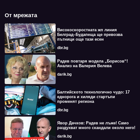
От мрежата
Високоскоростната жп линия
Белград–Будапеща ще превозва
пътници още тази есен
dbr.bg
Радев повтаря модела „Борисов“!
Анализ на Валерия Велева
darik.bg
Балтийското технологично чудо: 17
еднорога и хиляди стартъпи
променят региона
dbr.bg
Явор Дачков: Радев не лъже! Само
раздухват много скандали около него!
darik.bg