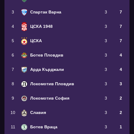
3
Спартак Варна
3
7
4
ЦСКА 1948
3
7
5
ЦСКА
3
7
6
Ботев Пловдив
3
4
7
Арда Кърджали
3
4
8
Локомотив Пловдив
3
3
9
Локомотив София
3
2
10
Славия
3
2
11
Ботев Враца
3
1