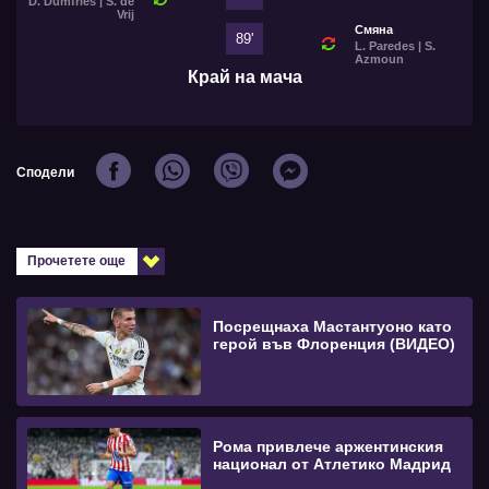
D. Dumfries | S. de
Vrij
Смяна
89'
L. Paredes | S.
Azmoun
Край на мача
Сподели
Прочетете още
Посрещнаха Мастантуоно като
герой във Флоренция (ВИДЕО)
Рома привлече аржентинския
национал от Атлетико Мадрид