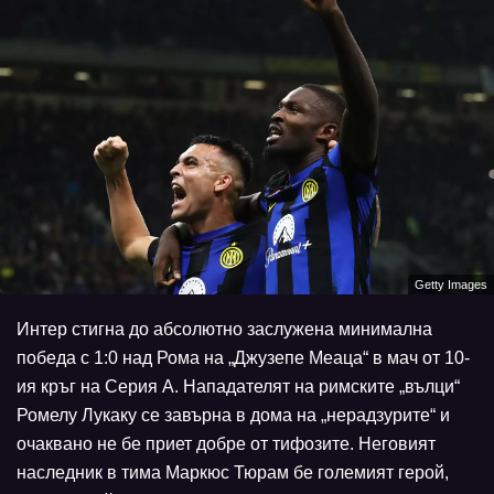
Getty Images
Интер стигна до абсолютно заслужена минимална
победа с 1:0 над Рома на „Джузепе Меаца“ в мач от 10-
ия кръг на Серия А. Нападателят на римските „вълци“
Ромелу Лукаку се завърна в дома на „нерадзурите“ и
очаквано не бе приет добре от тифозите. Неговият
наследник в тима Маркюс Тюрам бе големият герой,