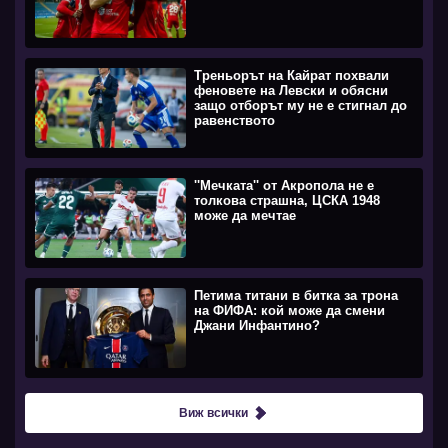
Треньорът на Кайрат похвали
феновете на Левски и обясни
защо отборът му не е стигнал до
равенството
''Мечката'' от Акропола не е
толкова страшна, ЦСКА 1948
може да мечтае
Петима титани в битка за трона
на ФИФА: кой може да смени
Джани Инфантино?
Виж всички