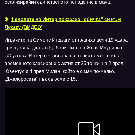
реализирайки единственото попадение в мача.
Феновете на Интер показаха ''обичта'' си към
Лукаку (ВИДЕО)
Играчите на Симоне Индзаги отправиха цели 19 удара
срещу едва два за футболистите на Жозе Моуриньо.
ВС успеха Интер се завърна на първото място във
временното класиране с актив от 25 точки, на 2 пред
Ювентус и 4 пред Милан, който е с мач по-малко.
„Джалоросите“ пък са осми с 15.