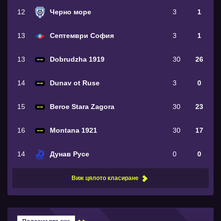
12
Черно море
3
1
13
Септември София
3
1
13
Dobrudzha 1919
30
26
14
Dunav ot Ruse
3
0
15
Beroe Stara Zagora
30
23
16
Montana 1921
30
17
14
Дунав Русе
0
0
Виж цялото класиране