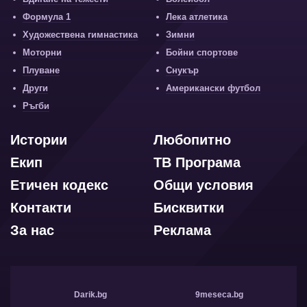
Формула 1
Лека атлетика
Художествена гимнастика
Зимни
Моторни
Бойни спортове
Плуване
Снукър
Други
Американски футбол
Ръгби
Истории
Любопитно
Екип
ТВ Програма
Етичен кодекс
Общи условия
Контакти
Бисквитки
За нас
Реклама
Darik.bg
9meseca.bg