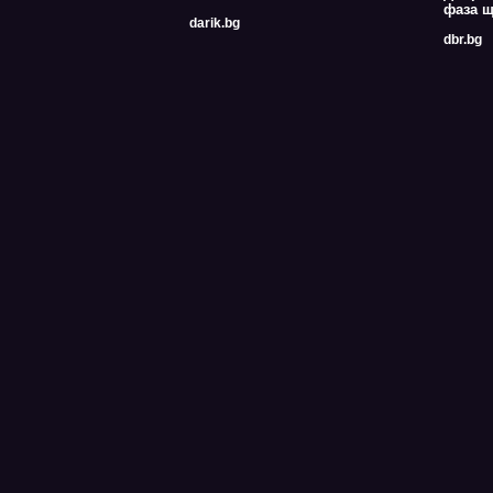
фаза щ
darik.bg
dbr.bg