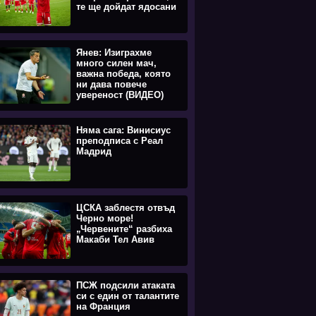
те ще дойдат ядосани
Янев: Изиграхме
много силен мач,
важна победа, която
ни дава повече
увереност (ВИДЕО)
Няма сага: Винисиус
преподписа с Реал
Мадрид
ЦСКА заблестя отвъд
Черно море!
„Червените“ разбиха
Макаби Тел Авив
ПСЖ подсили атаката
си с един от талантите
на Франция