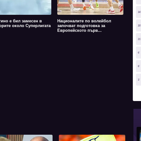
34
ино е бил замесен в
Националите по волейбол
орите около Суперлигата
започват подготовка за
20
Европейското първ...
21
6`
6`
3`