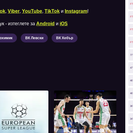
FT
ok
,
Viber
,
YouTube
,
TikTok
и
Instagram
!
FT
к - изтеглете за
Android
и
iOS
FT
охимик
ВК Левски
ВК Хебър
FT
77
47
46
46
36
34
35