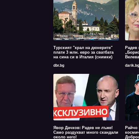
Турският "крал на дюнерите"
Радев 
плати 3 млн. евро за сватбата
„Борис
на сина си в Италия (снимки)
Велев
dbr.bg
darik.b
Явор Дачков: Радев не лъже!
Райчо 
Само раздухват много скандали
космич
около него!
Доброс