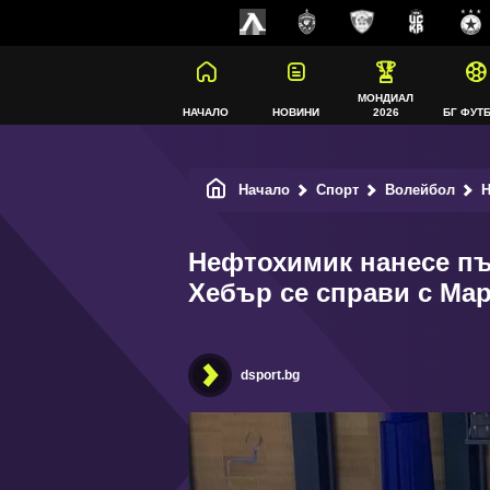
МОНДИАЛ
НАЧАЛО
НОВИНИ
2026
БГ ФУТ
Начало
Спорт
Волейбол
Не
Нефтохимик нанесе пъ
Хебър се справи с Ма
dsport.bg