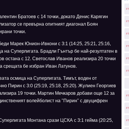
FT
лентин Братоев с 14 точки, докато Денис Карягин
FT
ализатор се превърна опитният диагонал Боян
ирани точки.
FT
ди Марек Юнион-Ивкони с 3:1 (14:25, 25:21, 25:16,
FT
ца на Суперлигата. Брадли Гънтър бе най-резултатен в
ов остана с 12. Светослав Иванов реализира 20 точки
FT
а срещата бе избран Иван Латунов.
FT
ата осмица на Суперлигата. Тимът, воден от
о Пирин с 3:0 (25:19, 25:18, 25:20). Жулиен Георгиев
ализира 19 точки. Мартин Мечкаров добави още 12 за
FT
единственият волейболист на "Пирин" с двуцифрен
FT
Суперлигата Монтана срази ЦСКА с 3:1 гейма (20:25,
FT