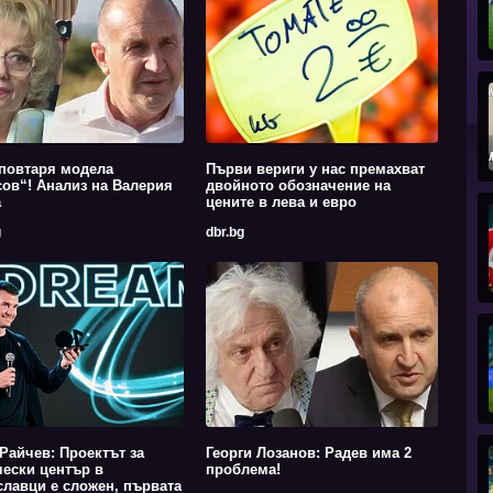
повтаря модела
Първи вериги у нас премахват
ов“! Анализ на Валерия
двойното обозначение на
а
цените в лева и евро
g
dbr.bg
Райчев: Проектът за
Георги Лозанов: Радев има 2
ески център в
проблема!
лавци е сложен, първата