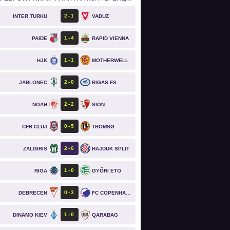
2
1
INTER TURKU
VADUZ
1
4
PAIDE
RAPID VIENNA
1
1
HJK
MOTHERWELL
2
0
JABLONEC
RIGAS FS
2
2
NOAH
SION
0
5
CFR CLUJ
TROMSØ
2
6
ZALGIRIS
HAJDUK SPLIT
1
0
RIGA
GYŐRI ETO
0
3
DEBRECEN
FC COPENHAGEN
1
0
DINAMO KIEV
QARABAG