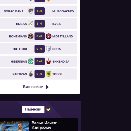
1
0
BORAC BANJA LUKA
ML ROGACHEV
`
1
0
RIJEKA
ILVES
`
0
0
BOHEMIANS
MIDTJYLLAND
`
0
0
TRE FIORI
DRITA
0
0
HIBERNIAN
SHKENDIJA
0
0
PARTIZAN
TOBOL
Виж всички
Най-нови
Вальо Илиев:
Изиграхме