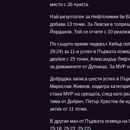
място с 26 пункта.
Най-резултатен за Нефтохимик бе Ва
добави 13 точки. За Левски в топре
Йорданов. Той се отчете с 10 реализ
По същото време лидерът Хебър побе
26:24) за 11-и успех в Първата осми
двубоя с 25 точки, Александър Ляфт
за домакините от Дупница. За MVP н
Добруджа записа шести успех в Първ
Мирослав Живков, надигра категоричн
стана MVP на срещата, след като ре
тима от Добрич. Петър Христов бе 
актив от 11 точки.
В другия мач от Първата осмица на 
25:18, 25:22, 25:22).