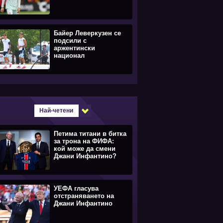
Байер Леверкузен се
подсили с
аржентински
национал
Най-четени
Петима титани в битка
за трона на ФИФА:
кой може да смени
Джани Инфантино?
УЕФА гласува
отстраняването на
Джани Инфантино