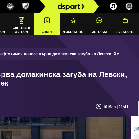
СВЕТОВЕН
БОЛ
ФУТБОЛ
СПОРТ
ЛЮБОПИТНО
ИСТОРИИ
LIVESCORE
фтохимик нанесе първа домакинска загуба на Левски, Хебър се справи с Марек
рва домакинска загуба на Левски,
рек
10 Мар | 21:41