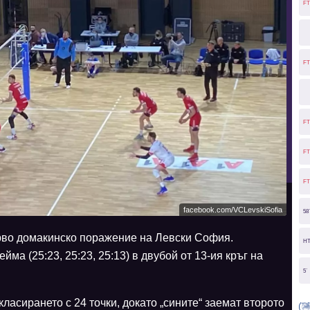
FT
FT
FT
FT
FT
facebook.com/VCLevskiSofia
58
рво домакинско поражение на Левски София.
H
ейма (25:23, 25:23, 25:13) в двубой от 13-ия кръг на
5`
ласирането с 24 точки, докато „сините“ заемат второто