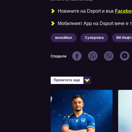
Новините на Dsport и във
Facebo
Мобилният Аpp на Dsport вече е ту
волейбол
Суперлига
ВК Нефт
Сподели
Прочетете още