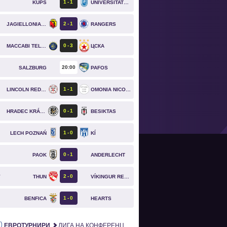
1
1
KUPS
UNIVERSITATEA CRAIOVA
2
1
JAGIELLONIA BIAŁYSTOK
RANGERS
0
3
MACCABI TEL AVIV
ЦСКА
20
00
SALZBURG
PAFOS
1
1
LINCOLN RED IMPS
OMONIA NICOSIA
0
1
HRADEC KRÁLOVÉ
BESIKTAS
1
0
LECH POZNAŃ
KÍ
0
1
PAOK
ANDERLECHT
`
2
0
THUN
VÍKINGUR REYKJAVÍK
T
1
0
BENFICA
HEARTS
ЕВРОТУРНИРИ
ЛИГА НА КОНФЕРЕНЦИИТЕ