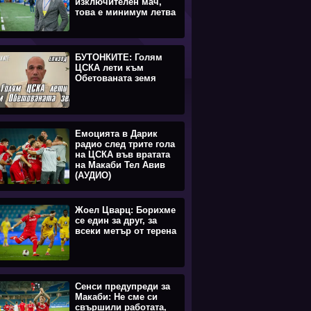
изключителен мач,
това е минимум летва
БУТОНКИТЕ: Голям
ЦСКА лети към
Обетованата земя
Емоцията в Дарик
радио след трите гола
на ЦСКА във вратата
на Макаби Тел Авив
(АУДИО)
Жоел Цварц: Борихме
се един за друг, за
всеки метър от терена
Сенси предупреди за
Макаби: Не сме си
свършили работата,