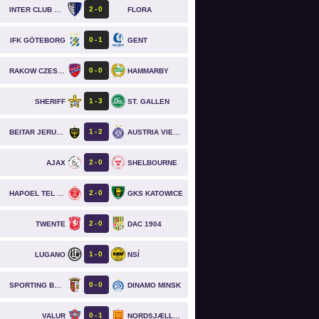
2
0
INTER CLUB D'ESCALDES
FLORA
0
1
IFK GÖTEBORG
GENT
0
0
RAKOW CZESTOCHOWA
HAMMARBY
1
3
SHERIFF
ST. GALLEN
1
2
BEITAR JERUSALEM
AUSTRIA VIENNA
`
2
0
AJAX
SHELBOURNE
`
2
0
HAPOEL TEL AVIV
GKS KATOWICE
`
2
0
TWENTE
DAC 1904
`
1
0
LUGANO
NSÍ
`
0
0
SPORTING BRAGA
DINAMO MINSK
`
0
1
VALUR
NORDSJÆLLAND
`