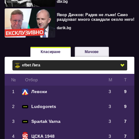
dbr.bg
Явор Дачков: Радев не лъже! Само
раздухват много скандали около него!
darik.bg
Класиране
Мачове
№
Oтбор
М
Т
1
Левски
3
9
2
Ludogorets
3
9
3
Spartak Varna
3
7
4
ЦСКА 1948
3
7