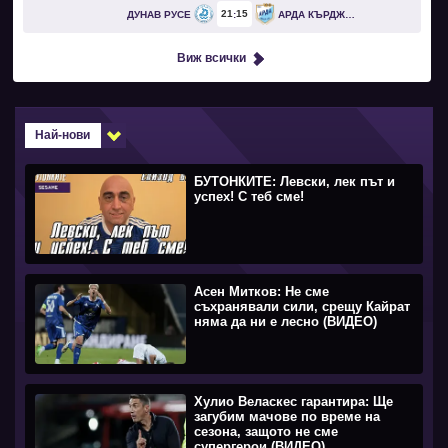
21
15
ДУНАВ РУСЕ
АРДА КЪРДЖАЛИ
Виж всички
Най-нови
БУТОНКИТЕ: Левски, лек път и
успех! С теб сме!
Асен Митков: Не сме
съхранявали сили, срещу Кайрат
няма да ни е лесно (ВИДЕО)
Хулио Веласкес гарантира: Ще
загубим мачове по време на
сезона, защото не сме
супергерои (ВИДЕО)