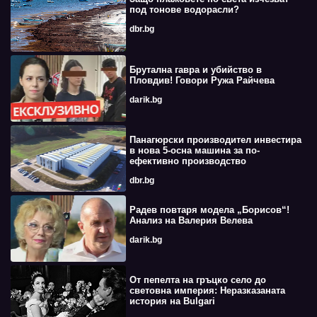
под тонове водорасли?
dbr.bg
Брутална гавра и убийство в
Пловдив! Говори Ружа Райчева
darik.bg
Панагюрски производител инвестира
в нова 5-осна машина за по-
ефективно производство
dbr.bg
Радев повтаря модела „Борисов“!
Анализ на Валерия Велева
darik.bg
От пепелта на гръцко село до
световна империя: Неразказаната
история на Bulgari