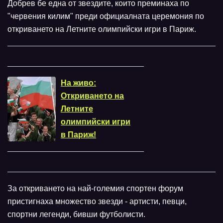
Добрев бе една от звездите, които преминаха по
"червения килим" преди официалната церемония по
откриването на Летните олимпийски игри в Париж.
На живо:
Откриването на
Летните
олимпийски игри
в Париж!
За откриването на най-големия спортен форум
пристигнаха множество звезди - артисти, певци,
спортни легенди, бивши футболисти.