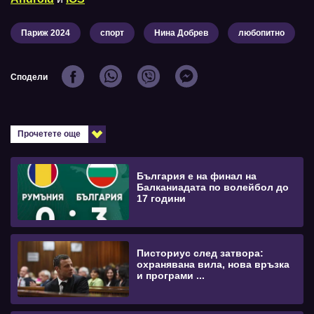
Париж 2024
спорт
Нина Добрев
любопитно
Сподели
Прочетете още
България е на финал на
Балканиадата по волейбол до
17 години
Писториус след затвора:
охранявана вила, нова връзка
и програми ...