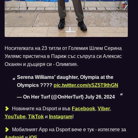
Носителката на 23 титли от Големия Шлем Серина
Уилямс пристигна в Париж със съпруга си Алексис
Оханян и дъщеря си - Олимпия.
Serena Williams' daughter, Olympia at the
Olympics ????
pic.twitter.com/sSZ5T9thGN
— On Her Turf (@OnHerTurf)
July 26, 2024
Новините на Dsport и във
Facebook
,
Viber
,
YouTube
,
TikTok
и
Instagram
!
Мобилният Аpp на Dsport вече е тук - изтеглете за
Android
и
iOS