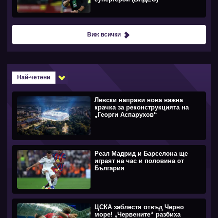
Виж всички
Най-четени
Левски направи нова важна
крачка за реконструкцията на
„Георги Аспарухов“
Реал Мадрид и Барселона ще
играят на час и половина от
България
ЦСКА заблестя отвъд Черно
море! „Червените“ разбиха