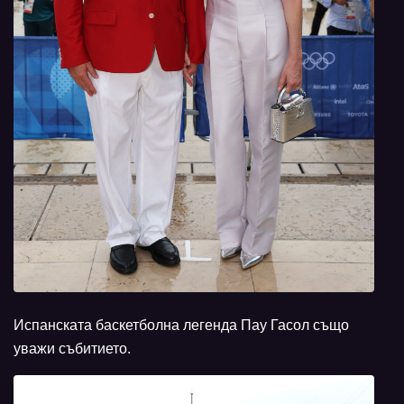
Испанската баскетболна легенда Пау Гасол също
уважи събитието.