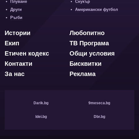
Плуване
Снукър
Други
Американски футбол
Ръгби
Истории
Любопитно
Екип
ТВ Програма
Етичен кодекс
Общи условия
Контакти
Бисквитки
За нас
Реклама
Darik.bg
9meseca.bg
Idei.bg
Dbr.bg