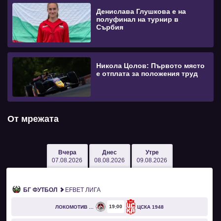
Денислава Глушкова е на
полуфинал на турнир в
Сърбия
Никола Цолов: Първото място
е отплата за положения труд
От мрежата
Вчера
Днес
Утре
07.08.2026
08.08.2026
09.08.2026
БГ ФУТБОЛ
EFBET ЛИГА
19
00
ЛОКОМОТИВ СОФИЯ
ЦСКА 1948