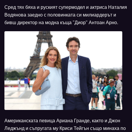
Сред тях бяха и руският супермодел и актриса Наталия
Водянова заедно с половинката си милиардерът и
бивш директор на модна къща "Диор" Антоан Арно.
Американската певица Ариана Гранде, както и Джон
Леджънд и съпругата му Криси Тейгън също минаха по