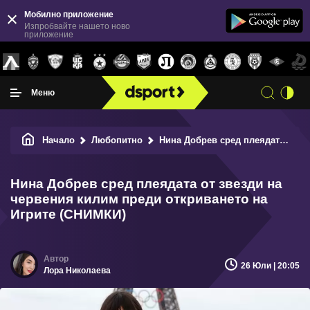
Мобилно приложение
Изпробвайте нашето ново
приложение
Меню
Начало
Любопитно
Нина Добрев сред плеядата от звезди на червения килим преди откриването на Игрите (СНИМКИ)
Нина Добрев сред плеядата от звезди на
червения килим преди откриването на
Игрите (СНИМКИ)
26 Юли | 20:05
Лора Николаева