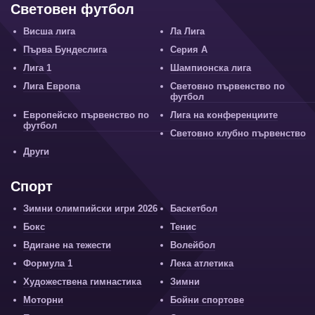
Световен футбол
Висша лига
Ла Лига
Първа Бундеслига
Серия А
Лига 1
Шампионска лига
Лига Европа
Световно първенство по
футбол
Европейско първенство по
Лига на конференциите
футбол
Световно клубно първенство
Други
Спорт
Зимни олимпийски игри 2026
Баскетбол
Бокс
Тенис
Вдигане на тежести
Волейбол
Формула 1
Лека атлетика
Художествена гимнастика
Зимни
Моторни
Бойни спортове