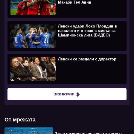
Макаби Тел Авив
Левски удари Локо Пловдив в
началото и в края с мисъл за
Шампионска лига (ВИДЕО)
Левски се раздели с директор
Виж всички
От мрежата
Защо плажовете по света изчезват