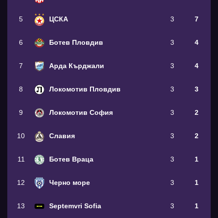
5
ЦСКА
3
7
6
Ботев Пловдив
3
4
7
Арда Кърджали
3
4
8
Локомотив Пловдив
3
3
9
Локомотив София
3
2
10
Славия
3
2
11
Ботев Враца
3
1
12
Черно море
3
1
13
Septemvri Sofia
3
1