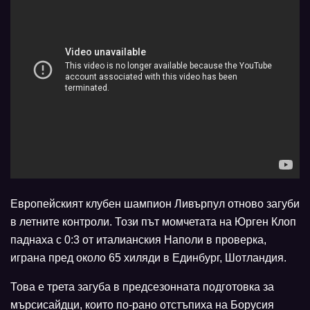
Европейският клубен шампион Ливърпул отново загуби
в летните контроли. Този път момчетата на Юрген Клоп
паднаха с 0:3 от италианския Наполи в проверка,
играна пред около 65 хиляди в Единбург, Шотландия.
Това е трета загуба в предсезонната подготовка за
мърсисайдци, които по-рано отстъпиха на Борусия