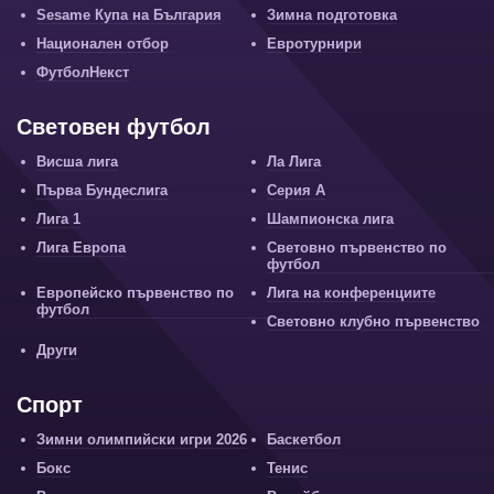
Sesame Купа на България
Зимна подготовка
Национален отбор
Евротурнири
ФутболНекст
Световен футбол
Висша лига
Ла Лига
Първа Бундеслига
Серия А
Лига 1
Шампионска лига
Лига Европа
Световно първенство по
футбол
Европейско първенство по
Лига на конференциите
футбол
Световно клубно първенство
Други
Спорт
Зимни олимпийски игри 2026
Баскетбол
Бокс
Тенис