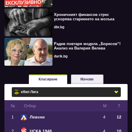
Хроничният финансов стрес
ускорява стареенето на мозъка
dbr.bg
Радев повтаря модела „Борисов“!
Анализ на Валерия Велева
darik.bg
Класиране
Мачове
№
Oтбор
М
Т
1
Левски
4
12
2
ЦСКА 1948
4
10