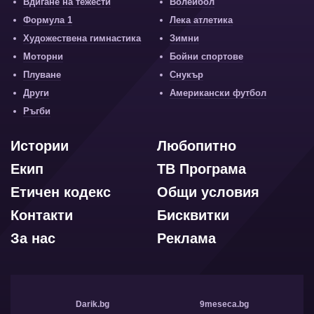
Вдигане на тежести
Волейбол
Формула 1
Лека атлетика
Художествена гимнастика
Зимни
Моторни
Бойни спортове
Плуване
Снукър
Други
Американски футбол
Ръгби
Истории
Любопитно
Екип
ТВ Програма
Етичен кодекс
Общи условия
Контакти
Бисквитки
За нас
Реклама
Darik.bg
9meseca.bg