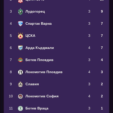
3
Лудогорец
3
9
4
Спартак Варна
3
7
5
ЦСКА
3
7
6
Арда Кърджали
4
7
7
Ботев Пловдив
3
4
8
Локомотив Пловдив
4
3
9
Славия
3
2
10
Локомотив София
4
2
11
Ботев Враца
3
1