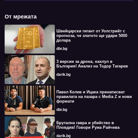
От мрежата
Швейцарски гигант от Уолстрийт с
прогноза, че златото ще удари 5000
долара
dbr.bg
3 версии за дрона, нахлул в
България! Анализ на Тодор Тагарев
darik.bg
Павел Колев и Ицака пренаписват
правилата на пазара с Media Z и нови
формати
dbr.bg
Брутална гавра и убийство в
Пловдив! Говори Ружа Райчева
darik.bg