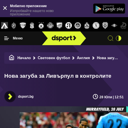
Мобилно приложение
Изпробвайте нашето ново
приложение
Меню
Начало
Световен футбол
Англия
Нова загуба за Ливърпул в контролите
Нова загуба за Ливърпул в контролите
dsport.bg
28 Юли | 12:51