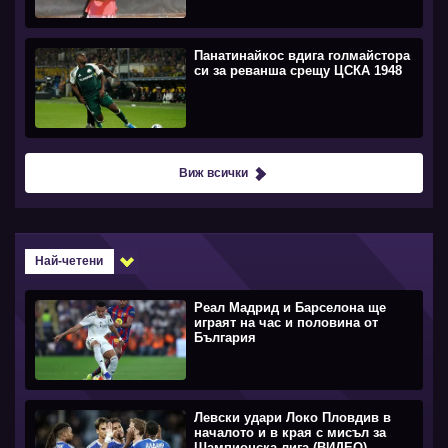
Панатинайкос вдига голмайстора
си за реванша срещу ЦСКА 1948
Виж всички
Най-четени
Реал Мадрид и Барселона ще
играят на час и половина от
България
Левски удари Локо Пловдив в
началото и в края с мисъл за
Шампионска лига (ВИДЕО)