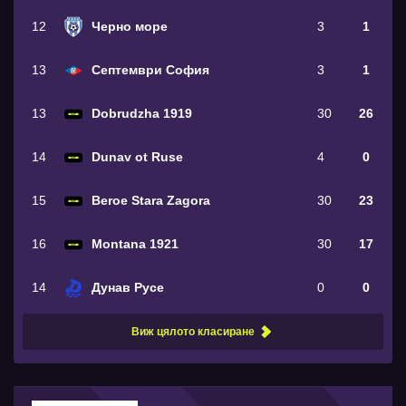
12
Черно море
3
1
13
Септември София
3
1
13
Dobrudzha 1919
30
26
14
Dunav ot Ruse
4
0
15
Beroe Stara Zagora
30
23
16
Montana 1921
30
17
14
Дунав Русе
0
0
Виж цялото класиране