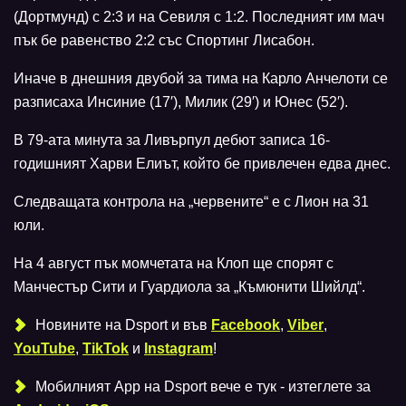
(Дортмунд) с 2:3 и на Севиля с 1:2. Последният им мач
пък бе равенство 2:2 със Спортинг Лисабон.
Иначе в днешния двубой за тима на Карло Анчелоти се
разписаха Инсиние (17′), Милик (29′) и Юнес (52′).
В 79-ата минута за Ливърпул дебют записа 16-
годишният Харви Елиът, който бе привлечен едва днес.
Следващата контрола на „червените“ е с Лион на 31
юли.
На 4 август пък момчетата на Клоп ще спорят с
Манчестър Сити и Гуардиола за „Къмюнити Шийлд“.
Новините на Dsport и във
Facebook
,
Viber
,
YouTube
,
TikTok
и
Instagram
!
Мобилният Аpp на Dsport вече е тук - изтеглете за