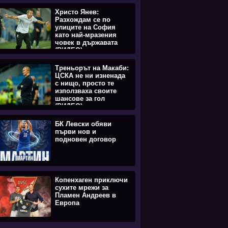
Христо Янев:
Разхождам се по
улиците на София
като най-мразения
човек в държавата
(ВИДЕО)
Треньорът на Макаби:
ЦСКА не ни изненада
с нищо, просто те
използваха своите
шансове за гол
(ВИДЕО)
БК Левски обяви
първи нов и
подновен договор
Копенхаген приключи
сухите мрежи за
Пламен Андреев в
Европа