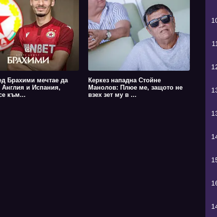
1
1
1
д Брахими мечтае да
Керкез нападна Стойне
в Англия и Испания,
Манолов: Плюе ме, защото не
1
е към...
взех зет му в ...
1
1
1
1
1