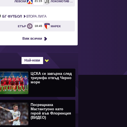
21
15
ЛЕВСКИ
ЛОКОМОТИВ ПЛОВДИВ
БГ ФУТБОЛ
ВТОРА ЛИГА
18
45
ЕТЪР
МАРЕК
Виж всички
Най-нови
ЦСКА се завърна след
триумфа отвъд Черно
море
Посрещнаха
Мастантуоно като
герой във Флоренция
(ВИДЕО)