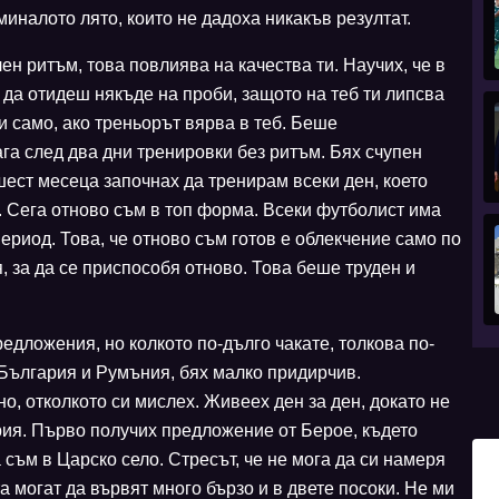
иналото лято, които не дадоха никакъв резултат.
ен ритъм, това повлиява на качества ти. Научих, че в
 да отидеш някъде на проби, защото на теб ти липсва
и само, ако треньорът вярва в теб. Беше
а след два дни тренировки без ритъм. Бях счупен
шест месеца започнах да тренирам всеки ден, което
 Сега отново съм в топ форма. Всеки футболист има
ериод. Това, че отново съм готов е облекчение само по
, за да се приспособя отново. Това беше труден и
едложения, но колкото по-дълго чакате, толкова по-
България и Румъния, бях малко придирчив.
о, отколкото си мислех. Живеех ден за ден, докато не
рия. Първо получих предложение от Берое, където
съм в Царско село. Стресът, че не мога да си намеря
 могат да вървят много бързо и в двете посоки. Не ми