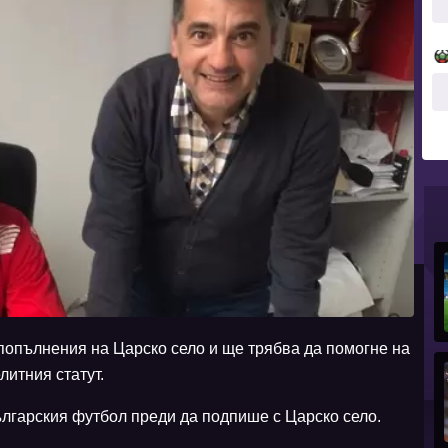
попълнения на Царско село и ще трябва да помогне на
литния статут.
лгарския футбол преди да подпише с Царско село.