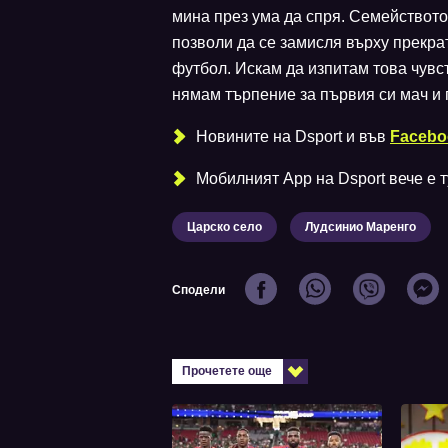
мина през ума да спря. Семейството
позволи да се замисля върху прекра
футбол. Искам да изпитам това чувс
нямам търпение за първия си мач и 
Новините на Dsport и във
Facebo
Мобилният Аpp на Dsport вече е ту
Царско село
Лудсинио Маренго
Сподели
Прочетете още