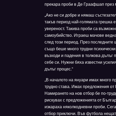
прекара проби в Де Граафшап през м
„Ако не си добре и нямаш състезател
такъв период най-голямата грешка е
увереност. Такива проби са възможн
самоубийство. Играеш мачове веднаг
след този период. През последните 
също беше много трудни психически.
възходи и падения в толкова дълъг п
себе си. Нужни бяха известни усилия
дълъг процес.“
„В началото на януари имах много пр
трудно става. Имах предложения от 
Намирането на нов отбор бе по-трудн
рискувах с предложенията от Бълга
изкараха няколкодневни проби. Сега 
отбор приключи. Във футбола нещата