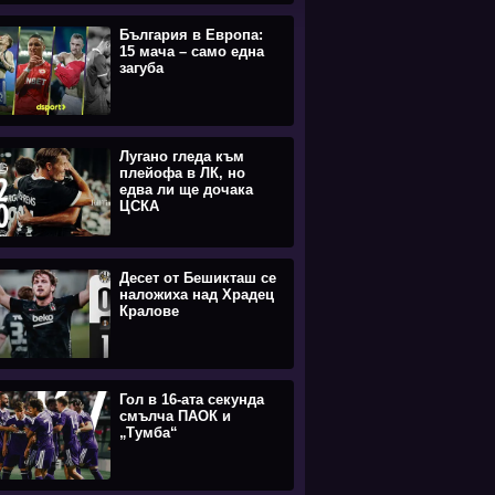
България в Европа:
15 мача – само една
загуба
Лугано гледа към
плейофа в ЛК, но
едва ли ще дочака
ЦСКА
Десет от Бешикташ се
наложиха над Храдец
Кралове
Гол в 16-ата секунда
смълча ПАОК и
„Тумба“