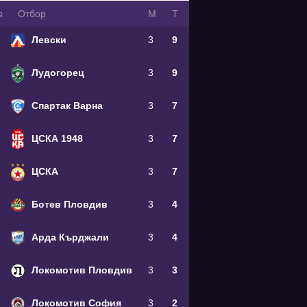
№
Oтбор
М
Т
Левски
3
9
Лудогорец
3
9
Спартак Варна
3
7
ЦСКА 1948
3
7
ЦСКА
3
7
Ботев Пловдив
3
4
Арда Кърджали
3
4
Локомотив Пловдив
3
3
Локомотив София
3
2