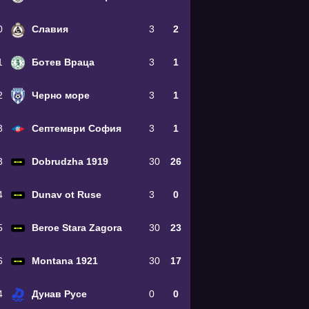
0
Славия
3
2
1
Ботев Враца
3
1
2
Черно море
3
1
3
Септември София
3
1
3
Dobrudzha 1919
30
26
4
Dunav ot Ruse
3
0
5
Beroe Stara Zagora
30
23
6
Montana 1921
30
17
4
Дунав Русе
0
0