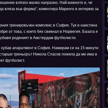
тношение влязох малко напразно. Най-важното е, че
 да вляза във форма“, коментира Маренго в интервю за
рния тренировъчен комплекс в София. Тук е наистина
бре от това, с което бях свикнал в Норвегия. Базата е
 добавя роденият в Амстердам футболисти.
 в хубав апаратмент в София. Намирам се на 15 минути
 старши треньорът Никола Спасов пожела да ме има в
ят футболист.