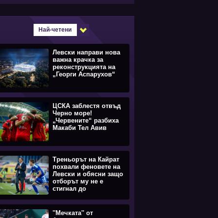
Най-четени
Левски направи нова
важна крачка за
реконструкцията на
„Георги Аспарухов“
ЦСКА заблестя отвъд
Черно море!
„Червените“ разбиха
Макаби Тел Авив
Треньорът на Кайрат
похвали феновете на
Левски и обясни защо
отборът му не е
стигнал до
равенството
''Мечката'' от