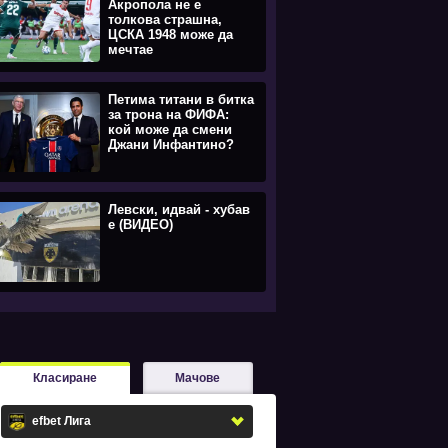
Акропола не е
толкова страшна,
ЦСКА 1948 може да
мечтае
Петима титани в битка
за трона на ФИФА:
кой може да смени
Джани Инфантино?
Левски, идвай - хубав
е (ВИДЕО)
Класиране
Мачове