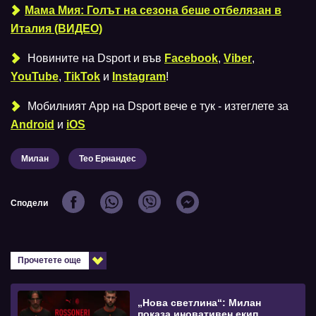
Мама Мия: Голът на сезона беше отбелязан в
Италия (ВИДЕО)
Новините на Dsport и във
Facebook
,
Viber
,
YouTube
,
TikTok
и
Instagram
!
Мобилният Аpp на Dsport вече е тук - изтеглете за
Android
и
iOS
Милан
Тео Ернандес
Сподели
Прочетете още
„Нова светлина“: Милан
показа иновативен екип