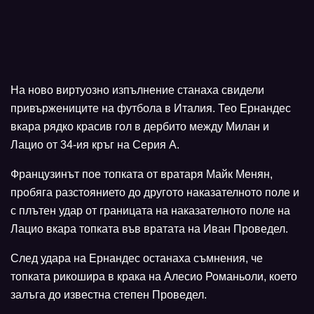
На ново виртуозно изпълнение станаха свидели
привържениците на футбола в Италия. Тео Ернандес
вкара рядко красив гол в дербито между Милан и
Лацио от 34-ия кръг на Серия А.
Французинът пое топката от вратаря Майк Менян,
пробяга разстоянието до другото наказателното поле и
с плътен удар от границата на наказателното поле на
Лацио вкара топката във вратата на Иван Проведел.
След удара на Ернандес останаха съмнения, че
топката рикошира в крака на Алесио Романьоли, което
залъга до известна степен Проведел.