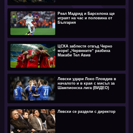
Реал Мадрид и Барселона ще
играят на час и половина от
България
ЦСКА заблестя отвъд Черно
море! „Червените“ разбиха
Макаби Тел Авив
Левски удари Локо Пловдив в
началото и в края с мисъл за
Шампионска лига (ВИДЕО)
Левски се раздели с директор