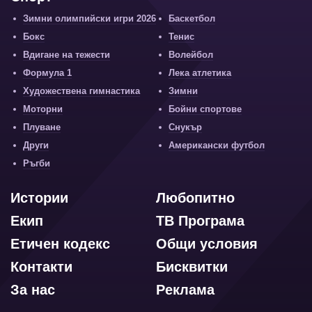
Зимни олимпийски игри 2026
Баскетбол
Бокс
Тенис
Вдигане на тежести
Волейбол
Формула 1
Лека атлетика
Художествена гимнастика
Зимни
Моторни
Бойни спортове
Плуване
Снукър
Други
Американски футбол
Ръгби
Истории
Любопитно
Екип
ТВ Програма
Етичен кодекс
Общи условия
Контакти
Бисквитки
За нас
Реклама