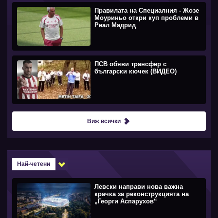
Правилата на Специалния - Жозе
Моуриньо откри куп проблеми в
Реал Мадрид
ПСВ обяви трансфер с
български кючек (ВИДЕО)
Виж всички
Най-четени
Левски направи нова важна
крачка за реконструкцията на
„Георги Аспарухов“