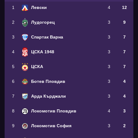
1
Левски
4
12
2
Лудогорец
3
9
3
Спартак Варна
3
7
4
ЦСКА 1948
3
7
5
ЦСКА
3
7
6
Ботев Пловдив
3
4
7
Арда Кърджали
3
4
8
Локомотив Пловдив
4
3
9
Локомотив София
3
2