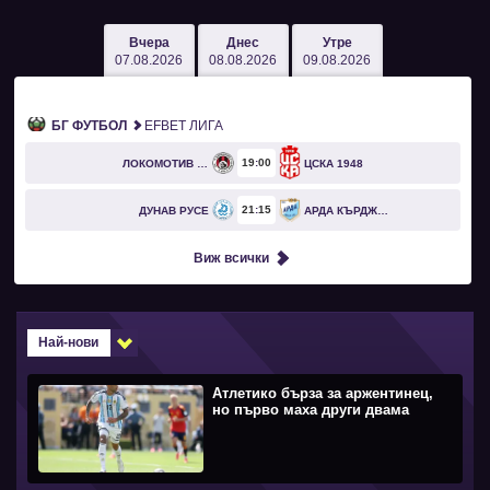
Вчера
Днес
Утре
07.08.2026
08.08.2026
09.08.2026
БГ ФУТБОЛ
EFBET ЛИГА
19
00
ЛОКОМОТИВ СОФИЯ
ЦСКА 1948
21
15
ДУНАВ РУСЕ
АРДА КЪРДЖАЛИ
Виж всички
Най-нови
Атлетико бърза за аржентинец,
но първо маха други двама