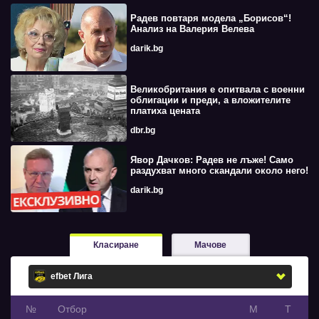
Радев повтаря модела „Борисов“!
Анализ на Валерия Велева
darik.bg
Великобритания е опитвала с военни
облигации и преди, а вложителите
платиха цената
dbr.bg
Явор Дачков: Радев не лъже! Само
раздухват много скандали около него!
darik.bg
Класиране
Мачове
№
Oтбор
М
Т