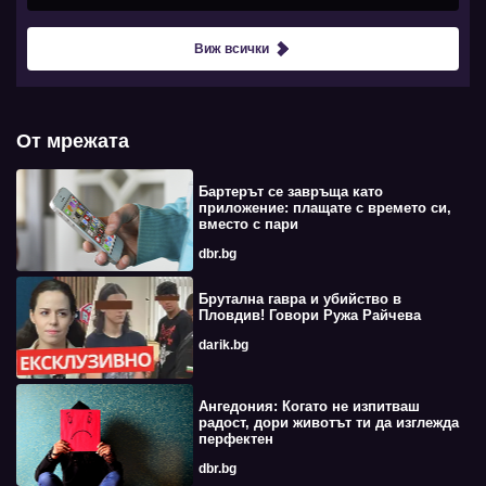
Виж всички
От мрежата
Бартерът се завръща като
приложение: плащате с времето си,
вместо с пари
dbr.bg
Брутална гавра и убийство в
Пловдив! Говори Ружа Райчева
darik.bg
Ангедония: Когато не изпитваш
радост, дори животът ти да изглежда
перфектен
dbr.bg