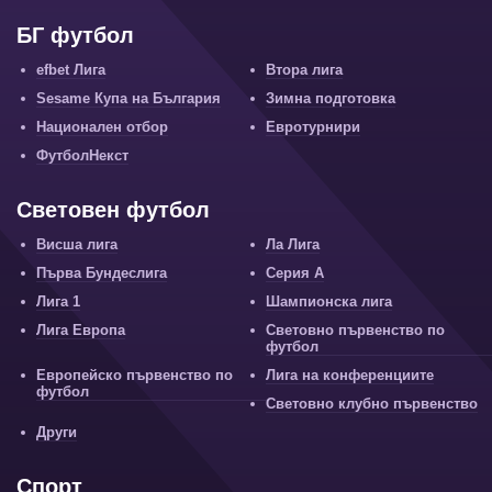
БГ футбол
efbet Лига
Втора лига
Sesame Купа на България
Зимна подготовка
Национален отбор
Евротурнири
ФутболНекст
Световен футбол
Висша лига
Ла Лига
Първа Бундеслига
Серия А
Лига 1
Шампионска лига
Лига Европа
Световно първенство по
футбол
Европейско първенство по
Лига на конференциите
футбол
Световно клубно първенство
Други
Спорт