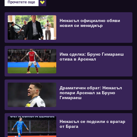
Прочетете още
Нюкасъл официално обяви
новия си мениджър
Има сделка: Бруно Гимараеш
отива в Арсенал
Драматичен обрат: Нюкасъл
попари Арсенал за Бруно
Гимараеш
Нюкасъл се подсили с вратар
от Брага