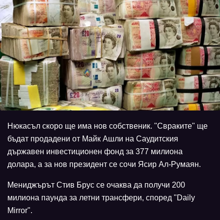
Нюкасъл скоро ще има нов собственик. "Свраките" ще
бъдат продадени от Майк Ашли на Саудитския
държавен инвестиционен фонд за 377 милиона
долара, а за нов президент се сочи Ясир Ал-Румаян.
Мениджърът Стив Брус се очаква да получи 200
милиона паунда за летни трансфери, според "Daily
Mirror".