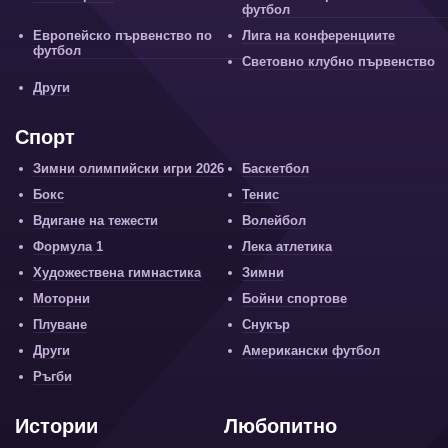
футбол
Европейско първенство по
Лига на конференциите
футбол
Световно клубно първенство
Други
Спорт
Зимни олимпийски игри 2026
Баскетбол
Бокс
Тенис
Вдигане на тежести
Волейбол
Формула 1
Лека атлетика
Художествена гимнастика
Зимни
Моторни
Бойни спортове
Плуване
Снукър
Други
Американски футбол
Ръгби
Истории
Любопитно