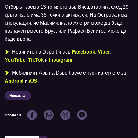
Отборът заема 13-то място във Висшата лига след 29
кръга, като има 35 точки в актива си. На Острова има
спекулации, че Масимилиано Алегри може да бъде
назначен вместо Брус, или Рафаел Бенитес може да
бъде върнат.
Новините на Dsport и във
Facebook
,
Viber
,
YouTube
,
TikTok
и
Instagram
!
Мобилният Аpp на Dsport вече е тук - изтеглете за
Android
и
iOS
Нюкасъл
Сподели