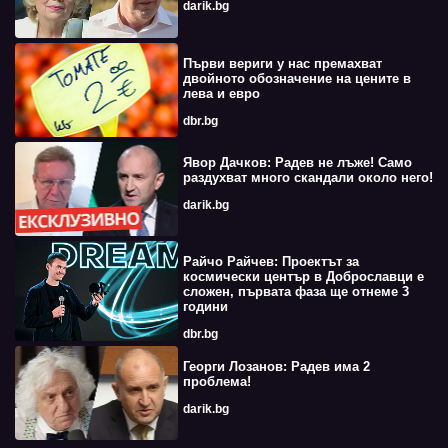
darik.bg
Първи вериги у нас премахват
двойното обозначение на цените в
лева и евро
dbr.bg
Явор Дачков: Радев не лъже! Само
раздухват много скандали около него!
darik.bg
Райчо Райчев: Проектът за
космически център в Доброславци е
сложен, първата фаза ще отнеме 3
години
dbr.bg
Георги Лозанов: Радев има 2
проблема!
darik.bg