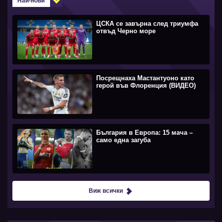
Най-нови
ЦСКА се завърна след триумфа
отвъд Черно море
Посрещнаха Мастантуоно като
герой във Флоренция (ВИДЕО)
България в Европа: 15 мача –
само една загуба
Виж всички