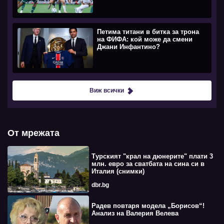
Петима титани в битка за трона
на ФИФА: кой може да смени
Джани Инфантино?
Виж всички
От мрежата
Турският "крал на дюнерите" плати 3
млн. евро за сватбата на сина си в
Италия (снимки)
dbr.bg
Радев повтаря модела „Борисов“!
Анализ на Валерия Велева