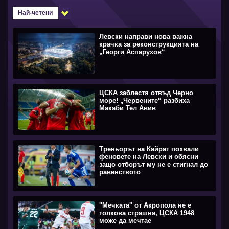
Най-четени
Левски направи нова важна
крачка за реконструкцията на
„Георги Аспарухов“
ЦСКА заблестя отвъд Черно
море! „Червените“ разбиха
Макаби Тел Авив
Треньорът на Кайрат похвали
феновете на Левски и обясни
защо отборът му не е стигнал до
равенството
''Мечката'' от Акропола не е
толкова страшна, ЦСКА 1948
може да мечтае