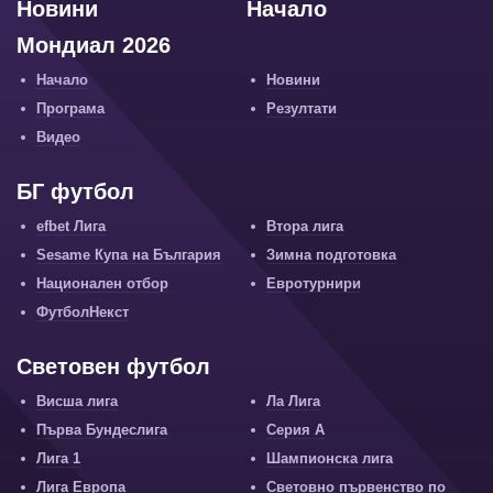
Новини
Начало
Мондиал 2026
Начало
Новини
Програма
Резултати
Видео
БГ футбол
efbet Лига
Втора лига
Sesame Купа на България
Зимна подготовка
Национален отбор
Евротурнири
ФутболНекст
Световен футбол
Висша лига
Ла Лига
Първа Бундеслига
Серия А
Лига 1
Шампионска лига
Лига Европа
Световно първенство по