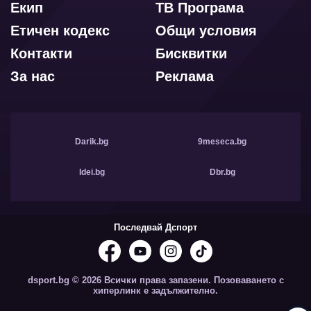
Екип
ТВ Програма
Етичен кодекс
Общи условия
Контакти
Бисквитки
За нас
Реклама
Darik.bg
9meseca.bg
Idei.bg
Dbr.bg
Последвай Дспорт
dsport.bg © 2026 Всички права запазени. Позоваването с
хиперлинк е задължително.