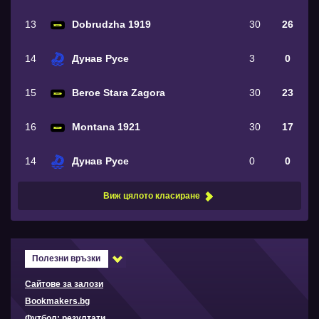
13
Dobrudzha 1919
30
26
14
Дунав Русе
3
0
15
Beroe Stara Zagora
30
23
16
Montana 1921
30
17
14
Дунав Русе
0
0
Виж цялото класиране
Полезни връзки
Сайтове за залози
Bookmakers.bg
Футбол: резултати