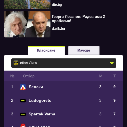
dbr.bg
Георги Лозанов: Радев има 2
проблема!
darik.bg
Класиране
Мачове
№
Oтбор
М
Т
1
Левски
3
9
2
Ludogorets
3
9
3
Spartak Varna
3
7