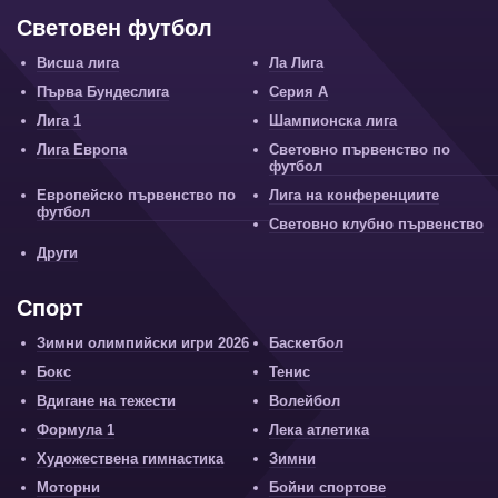
Световен футбол
Висша лига
Ла Лига
Първа Бундеслига
Серия А
Лига 1
Шампионска лига
Лига Европа
Световно първенство по
футбол
Европейско първенство по
Лига на конференциите
футбол
Световно клубно първенство
Други
Спорт
Зимни олимпийски игри 2026
Баскетбол
Бокс
Тенис
Вдигане на тежести
Волейбол
Формула 1
Лека атлетика
Художествена гимнастика
Зимни
Моторни
Бойни спортове