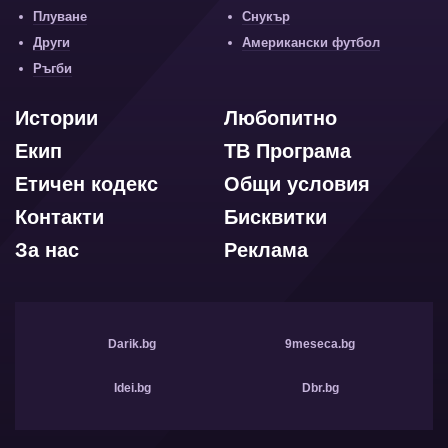
Плуване
Снукър
Други
Американски футбол
Ръгби
Истории
Любопитно
Екип
ТВ Програма
Етичен кодекс
Общи условия
Контакти
Бисквитки
За нас
Реклама
Darik.bg
9meseca.bg
Idei.bg
Dbr.bg