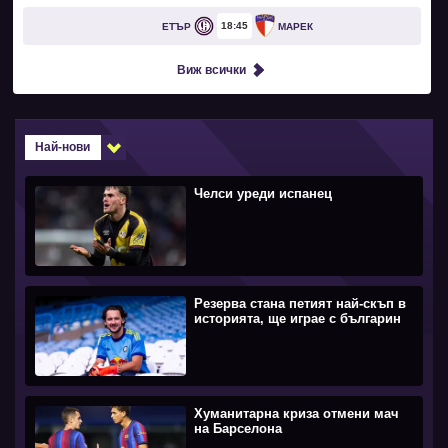
18
45
ЕТЪР
МАРЕК
Виж всички
Най-нови
Челси уреди испанец
Резерва стана петият най-скъп в
историята, ще играе с българин
Хуманитарна криза отмени мач
на Барселона