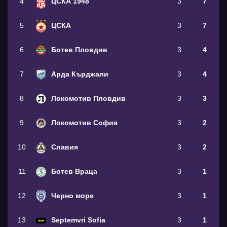
4
ЦСКА 1948
3
7
5
ЦСКА
3
7
6
Ботев Пловдив
3
4
7
Арда Кърджали
3
4
8
Локомотив Пловдив
3
3
9
Локомотив София
3
2
10
Славия
3
2
11
Ботев Враца
3
1
12
Черно море
3
1
13
Septemvri Sofia
3
1