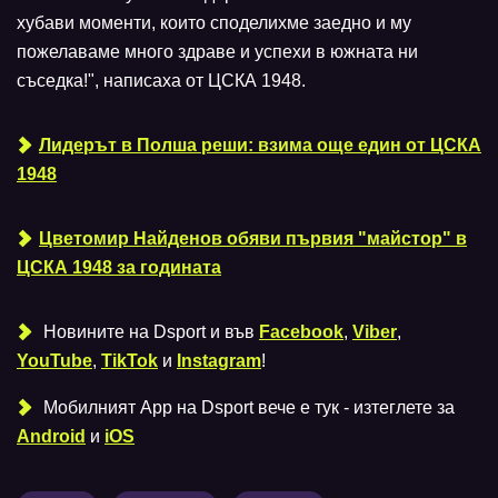
хубави моменти, които споделихме заедно и му
пожелаваме много здраве и успехи в южната ни
съседка!", написаха от ЦСКА 1948.
Лидерът в Полша реши: взима още един от ЦСКА
1948
Цветомир Найденов обяви първия "майстор" в
ЦСКА 1948 за годината
Новините на Dsport и във
Facebook
,
Viber
,
YouTube
,
TikTok
и
Instagram
!
Мобилният Аpp на Dsport вече е тук - изтеглете за
Android
и
iOS