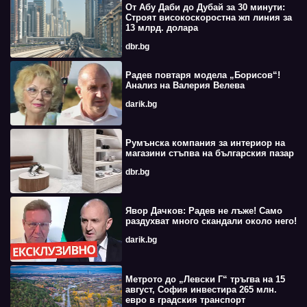
От Абу Даби до Дубай за 30 минути:
Строят високоскоростна жп линия за
13 млрд. долара
dbr.bg
Радев повтаря модела „Борисов“!
Анализ на Валерия Велева
darik.bg
Румънска компания за интериор на
магазини стъпва на българския пазар
dbr.bg
Явор Дачков: Радев не лъже! Само
раздухват много скандали около него!
darik.bg
Метрото до „Левски Г“ тръгва на 15
август, София инвестира 265 млн.
евро в градския транспорт