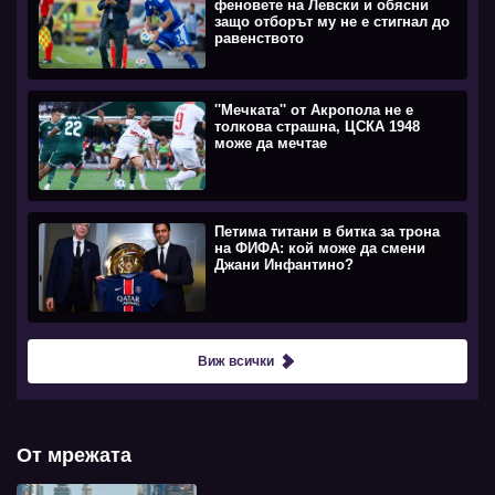
феновете на Левски и обясни
защо отборът му не е стигнал до
равенството
''Мечката'' от Акропола не е
толкова страшна, ЦСКА 1948
може да мечтае
Петима титани в битка за трона
на ФИФА: кой може да смени
Джани Инфантино?
Виж всички
От мрежата