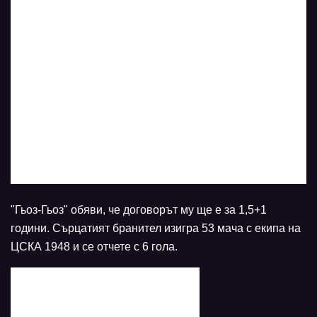
"Гьоз-Гьоз" обяви, че договорът му ще е за 1,5+1
години. Сърцатият бранител изигра 53 мача с екипа на
ЦСКА 1948 и се отчете с 6 гола.