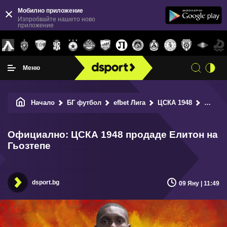
Мобилно приложение
Изпробвайте нашето ново
приложение
Меню
Начало
БГ футбол
efbet Лига
ЦСКА 1948
Официално: ЦСКА 1948 продаде Елитон на Гьозтепе
Официално: ЦСКА 1948 продаде Елитон на
Гьозтепе
dsport.bg
09 Яну | 11:49