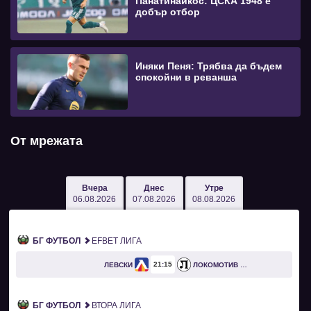
Панатинайкос: ЦСКА 1948 е
добър отбор
Иняки Пеня: Трябва да бъдем
спокойни в реванша
От мрежата
Вчера
Днес
Утре
06.08.2026
07.08.2026
08.08.2026
БГ ФУТБОЛ
EFBET ЛИГА
21
15
ЛЕВСКИ
ЛОКОМОТИВ ПЛОВДИВ
БГ ФУТБОЛ
ВТОРА ЛИГА