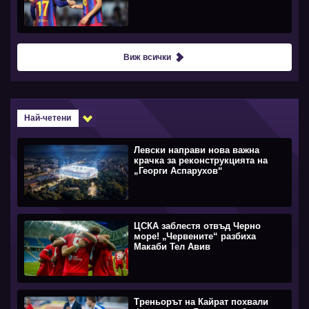
Виж всички
Най-четени
Левски направи нова важна
крачка за реконструкцията на
„Георги Аспарухов“
ЦСКА заблестя отвъд Черно
море! „Червените“ разбиха
Макаби Тел Авив
Треньорът на Кайрат похвали