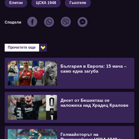
Елитон
ЦСКА 1948
Гьозтепе
Сподели
Прочетете още
България в Европа: 15 мача –
само една загуба
Десет от Бешикташ се
наложиха над Храдец Кралове
Голмайсторът на