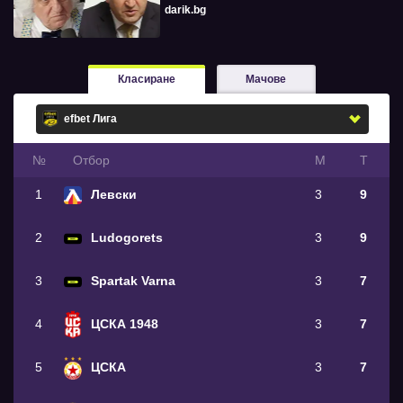
darik.bg
Класиране
Мачове
№
Oтбор
М
Т
1
Левски
3
9
2
Ludogorets
3
9
3
Spartak Varna
3
7
4
ЦСКА 1948
3
7
5
ЦСКА
3
7