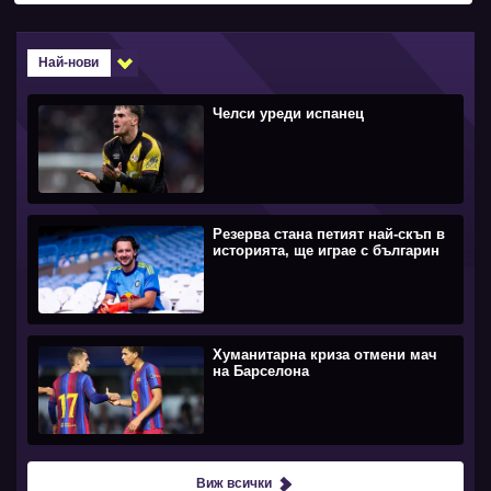
Най-нови
Челси уреди испанец
Резерва стана петият най-скъп в
историята, ще играе с българин
Хуманитарна криза отмени мач
на Барселона
Виж всички