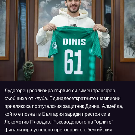
Лудогорец реализира първия си зимен трансфер,
съобщиха от клуба. Единадесеткратните шампиони
привлякоха португалския защитник Диниш Алмейда,
който е познат в България заради престоя си в
Локомотив Пловдив. Ръководството на "орлите"
финализира успешно преговорите с белгийския