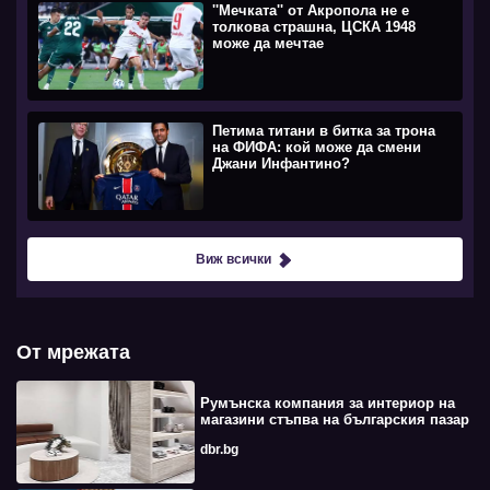
''Мечката'' от Акропола не е
толкова страшна, ЦСКА 1948
може да мечтае
Петима титани в битка за трона
на ФИФА: кой може да смени
Джани Инфантино?
Виж всички
От мрежата
Румънска компания за интериор на
магазини стъпва на българския пазар
dbr.bg