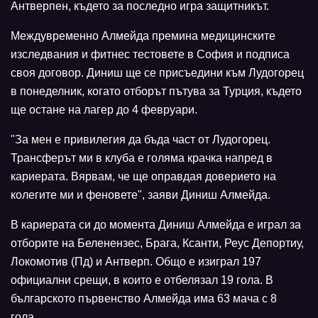
Антверпен, където за последно игра защитникът.
Междувременно Алмейда премина медицинските
изследвания и фитнес тестовете в София и подписа
своя договор. Диниш ще се присъедини към Лудогорец
в понеделник, когато отборът пътува за Турция, където
ще остане на лагер до 4 февруари.
"За мен е привилегия да бъда част от Лудогорец.
Трансферът ми в клуба е голяма крачка напред в
кариерата. Вярвам, че ще оправдая доверието на
колегите ми и феновете", заяви Диниш Алмейда.
В кариерата си до момента Диниш Алмейда е играл за
отборите на Беленензес, Брага, Ксанти, Реус Депортиу,
Локомотив (Пд) и Антверп. Общо е изиграл 197
официални срещи, в които е отбелязал 19 гола. В
българското първенство Алмейда има 63 мача с 8
гола.