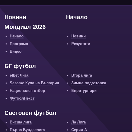
Новини
Начало
Мондиал 2026
Начало
Новини
Програма
Резултати
Видео
БГ футбол
efbet Лига
Втора лига
Sesame Купа на България
Зимна подготовка
Национален отбор
Евротурнири
ФутболНекст
Световен футбол
Висша лига
Ла Лига
Първа Бундеслига
Серия А