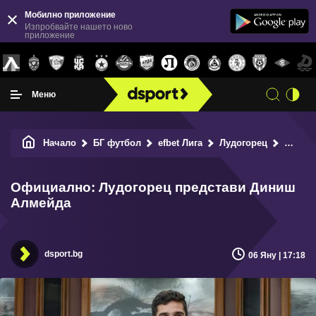
Мобилно приложение
Изпробвайте нашето ново
приложение
Меню
Начало
БГ футбол
efbet Лига
Лудогорец
Официално: Лудогорец представи Диниш Алмейда
Официално: Лудогорец представи Диниш
Алмейда
dsport.bg
06 Яну | 17:18