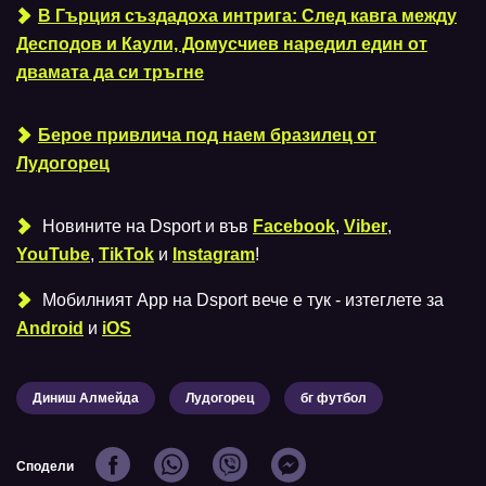
В Гърция създадоха интрига: След кавга между
Десподов и Каули, Домусчиев наредил един от
двамата да си тръгне
Берое привлича под наем бразилец от
Лудогорец
Новините на Dsport и във
Facebook
,
Viber
,
YouTube
,
TikTok
и
Instagram
!
Мобилният Аpp на Dsport вече е тук - изтеглете за
Android
и
iOS
Диниш Алмейда
Лудогорец
бг футбол
Сподели