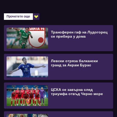
Прочетете още
Трансферен гаф на Лудогорец
се прибира у дома
Левски отряза балкански
гранд за Акрам Бурас
ЦСКА се завърна след
триумфа отвъд Черно море