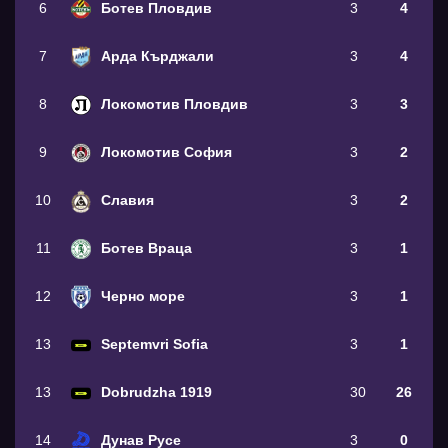
6
Ботев Пловдив
3
4
7
Арда Кърджали
3
4
8
Локомотив Пловдив
3
3
9
Локомотив София
3
2
10
Славия
3
2
11
Ботев Враца
3
1
12
Черно море
3
1
13
Septemvri Sofia
3
1
13
Dobrudzha 1919
30
26
14
Дунав Русе
3
0