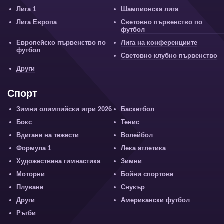
Лига 1
Шампионска лига
Лига Европа
Световно първенство по
футбол
Европейско първенство по
Лига на конференциите
футбол
Световно клубно първенство
Други
Спорт
Зимни олимпийски игри 2026
Баскетбол
Бокс
Тенис
Вдигане на тежести
Волейбол
Формула 1
Лека атлетика
Художествена гимнастика
Зимни
Моторни
Бойни спортове
Плуване
Снукър
Други
Американски футбол
Ръгби