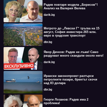
Радев повтаря модела „Борисов“!
Анализ на Валерия Велева
darik.bg
Метрото до „Левски Г“ тръгва на 15
август, София инвестира 265 млн.
евро в градския транспорт
dbr.bg
Явор Дачков: Радев не лъже! Само
раздухват много скандали около него!
darik.bg
Ирански законопроект разтърси
петролните пазари, брентът скочи
над 83 долара
dbr.bg
Георги Лозанов: Радев има 2
проблема!