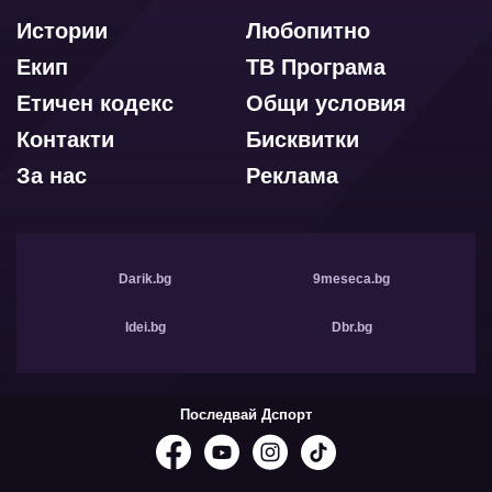
Истории
Любопитно
Екип
ТВ Програма
Етичен кодекс
Общи условия
Контакти
Бисквитки
За нас
Реклама
Darik.bg
9meseca.bg
Idei.bg
Dbr.bg
Последвай Дспорт