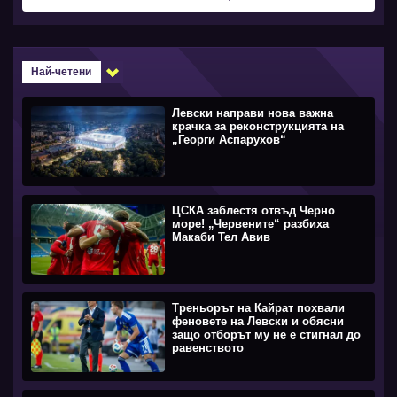
Най-четени
Левски направи нова важна
крачка за реконструкцията на
„Георги Аспарухов“
ЦСКА заблестя отвъд Черно
море! „Червените“ разбиха
Макаби Тел Авив
Треньорът на Кайрат похвали
феновете на Левски и обясни
защо отборът му не е стигнал до
равенството