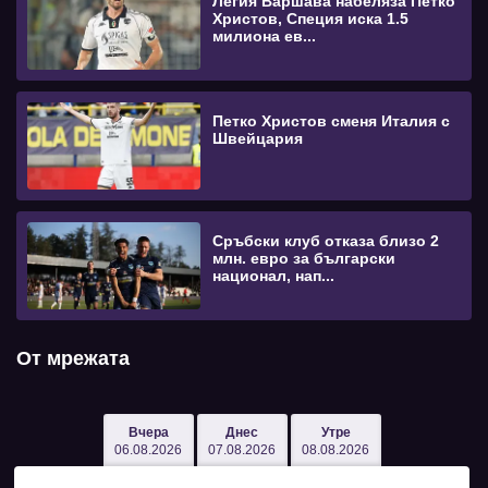
Легия Варшава набеляза Петко
Христов, Специя иска 1.5
милиона ев...
Петко Христов сменя Италия с
Швейцария
Сръбски клуб отказа близо 2
млн. евро за български
национал, нап...
От мрежата
Вчера
Днес
Утре
06.08.2026
07.08.2026
08.08.2026