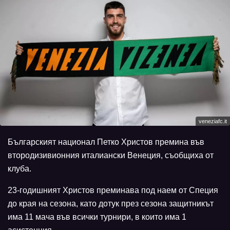
veneziafc.it
Българският национал Петко Христов премина във
втородизивионния италиански Венеция, съобщиха от
клуба.
23-годишният Христов преминава под наем от Специя
до края на сезона, като дотук през сезона защитникът
има 11 мача във всички турнири, в които има 1