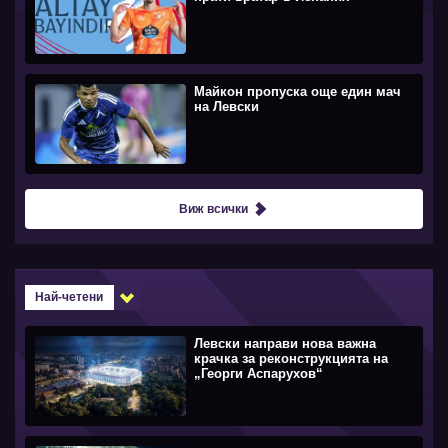
Майкон пропуска още един мач
на Левски
Виж всички
Най-четени
Левски направи нова важна
крачка за реконструкцията на
„Георги Аспарухов“