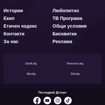
Истории
Любопитно
Екип
ТВ Програма
Етичен кодекс
Общи условия
Контакти
Бисквитки
За нас
Реклама
Darik.bg
9meseca.bg
Idei.bg
Dbr.bg
Последвай Дспорт