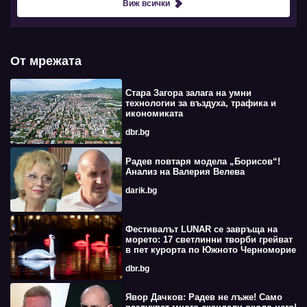
Виж всички
От мрежата
Стара Загора залага на умни
технологии за въздуха, трафика и
икономиката
dbr.bg
Радев повтаря модела „Борисов“!
Анализ на Валерия Велева
darik.bg
Фестивалът LUNAR се завръща на
морето: 17 светлинни творби грейват
в пет курорта по Южното Черноморие
dbr.bg
Явор Дачков: Радев не лъже! Само