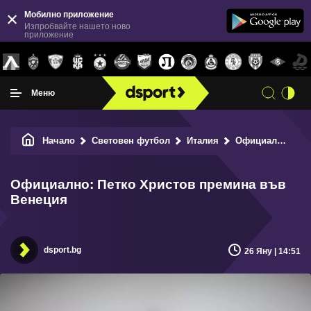
Мобилно приложение
Изпробвайте нашето ново
приложение
Меню
Начало
Световен футбол
Италия
Официално: Петко Христов премина във Венеция
Официално: Петко Христов премина във
Венеция
dsport.bg
26 Яну | 14:51