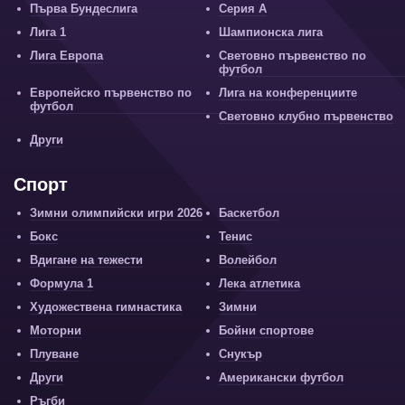
Първа Бундеслига
Серия А
Лига 1
Шампионска лига
Лига Европа
Световно първенство по
футбол
Европейско първенство по
Лига на конференциите
футбол
Световно клубно първенство
Други
Спорт
Зимни олимпийски игри 2026
Баскетбол
Бокс
Тенис
Вдигане на тежести
Волейбол
Формула 1
Лека атлетика
Художествена гимнастика
Зимни
Моторни
Бойни спортове
Плуване
Снукър
Други
Американски футбол
Ръгби