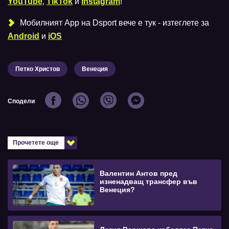
YouTube
,
TikTok
и
Instagram
!
Мобилният Аpp на Dsport вече е тук - изтеглете за
Android
и
iOS
Петко Христов
Венеция
Сподели
Прочетете още
Валентин Антов пред
изненадващ трансфер във
Венеция?