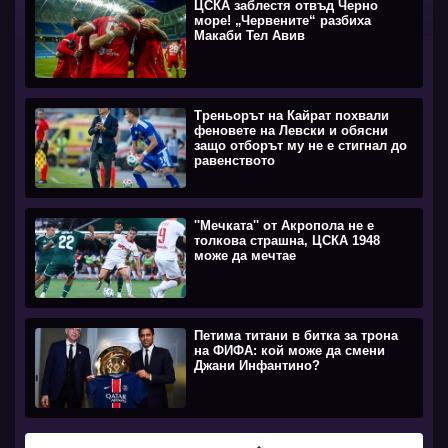
ЦСКА заблестя отвъд Черно
море! „Червените“ разбиха
Макаби Тел Авив
Треньорът на Кайрат похвали
феновете на Левски и обясни
защо отборът му не е стигнал до
равенството
''Мечката'' от Акропола не е
толкова страшна, ЦСКА 1948
може да мечтае
Петима титани в битка за трона
на ФИФА: кой може да смени
Джани Инфантино?