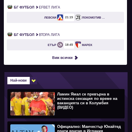
БГ ФУТБОЛ
EFBET ЛИГА
21
15
ЛЕВСКИ
ЛОКОМОТИВ ПЛОВДИВ
БГ ФУТБОЛ
ВТОРА ЛИГА
18
45
ЕТЪР
МАРЕК
Виж всички
Най-нови
Ламин Ямал се превърна в
истинска сензация по време на
ваканцията си в Колумбия
(ВИДЕО)
Официално: Манчестър Юнайтед
прати вратар в Испания