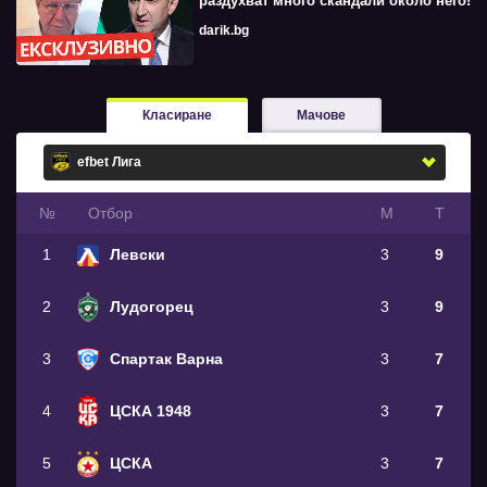
раздухват много скандали около него!
darik.bg
Класиране
Мачове
№
Oтбор
М
Т
1
Левски
3
9
2
Лудогорец
3
9
3
Спартак Варна
3
7
4
ЦСКА 1948
3
7
5
ЦСКА
3
7