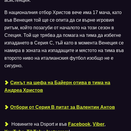
асистенция.
В националния отбор Христов вече има 17 мача, като
във Венеция той ще се опита да си върне игровия
ритъм, който позагуби от началото на този сезон в
Специя. Той ще трябва да помага на тима да избегне
изпадането в Серия С, тъй като в момента Венеция се
намира в зоната на изпадащите и мястото на тима във
второто ниво на италианския футбол изобщо не е
сигурно.
Синът на шефа на Байерн отива в тима на
Андреа Христов
Отбори от Серия B питат за Валентин Антов
Новините на Dsport и във
Facebook
,
Viber
,