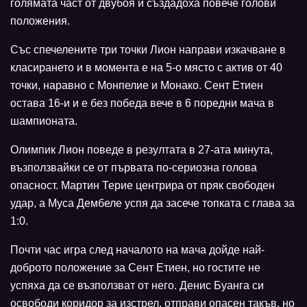
голямата част от двубоя и създадоха повече голови
положения.
Със спечелените три точки Лион направи изкачване в
класирането и в момента е на 5-о място с актив от 40
точки, наравно с Монпелие и Монако. Сент Етиен
остава 16-и и е без победа вече в 6 поредни мача в
шампионата.
Олимпик Лион поведе в резултата в 27-ата минута,
възползвайки се от първата по-сериозна голова
опасност. Мартин Терие центрира от пряк свободен
удар, а Муса Дембеле успя да засече топката с глава за
1:0.
Почти час игра след началото на мача дойде най-
доброто положение за Сент Етиен, но гостите не
успяха да се възползват от него. Денис Буанга си
освободи коридор за изстрел, отправи опасен такъв, но