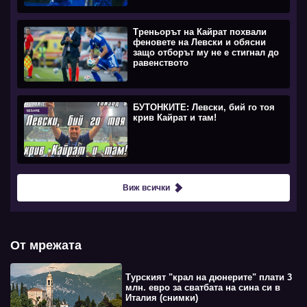
Треньорът на Кайрат похвали
феновете на Левски и обясни
защо отборът му не е стигнал до
равенството
БУТОНКИТЕ: Левски, бий го тоя
крив Кайрат и там!
Виж всички
От мрежата
Турският "крал на дюнерите" плати 3
млн. евро за сватбата на сина си в
Италия (снимки)