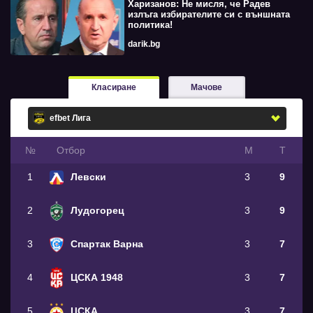
Харизанов: Не мисля, че Радев
излъга избирателите си с външната
политика!
darik.bg
Класиране
Мачове
№
Oтбор
М
Т
1
Левски
3
9
2
Лудогорец
3
9
3
Спартак Варна
3
7
4
ЦСКА 1948
3
7
5
ЦСКА
3
7