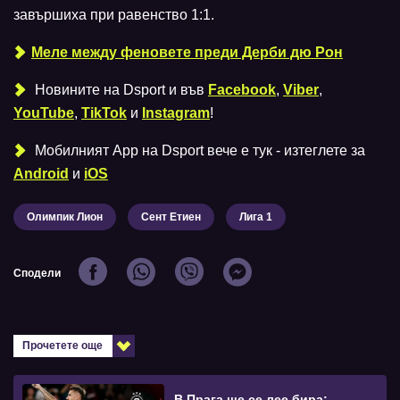
завършиха при равенство 1:1.
Меле между феновете преди Дерби дю Рон
Новините на Dsport и във
Facebook
,
Viber
,
YouTube
,
TikTok
и
Instagram
!
Мобилният Аpp на Dsport вече е тук - изтеглете за
Android
и
iOS
Олимпик Лион
Сент Етиен
Лига 1
Сподели
Прочетете още
В Прага ще се лее бира: