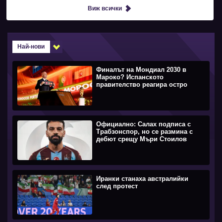
Виж всички
Най-нови
Финалът на Мондиал 2030 в
Мароко? Испанското
правителство реагира остро
Официално: Салах подписа с
Трабзонспор, но се размина с
дебют срещу Мъри Стоилов
Иранки станаха австралийки
след протест