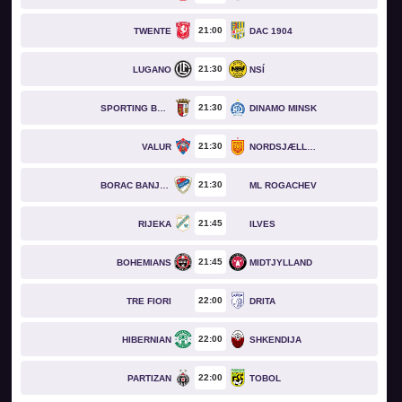
21
00
TWENTE
DAC 1904
21
30
LUGANO
NSÍ
21
30
SPORTING BRAGA
DINAMO MINSK
21
30
VALUR
NORDSJÆLLAND
21
30
BORAC BANJA LUKA
ML ROGACHEV
21
45
RIJEKA
ILVES
21
45
BOHEMIANS
MIDTJYLLAND
22
00
TRE FIORI
DRITA
22
00
HIBERNIAN
SHKENDIJA
22
00
PARTIZAN
TOBOL