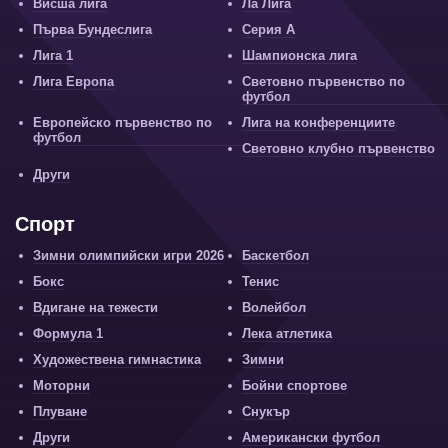
Висша лига
Ла Лига
Първа Бундеслига
Серия А
Лига 1
Шампионска лига
Лига Европа
Световно първенство по
футбол
Европейско първенство по
Лига на конференциите
футбол
Световно клубно първенство
Други
Спорт
Зимни олимпийски игри 2026
Баскетбол
Бокс
Тенис
Вдигане на тежести
Волейбол
Формула 1
Лека атлетика
Художествена гимнастика
Зимни
Моторни
Бойни спортове
Плуване
Снукър
Други
Американски футбол