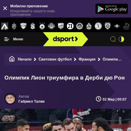
Мобилно приложение
Изпробвайте нашето ново
приложение
Меню
Начало
Световен футбол
Франция
Олимпик Лион триумфира в Дерби дю Рон
Олимпик Лион триумфира в Дерби дю Рон
02 Мар | 00:07
Габриел Талви