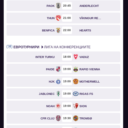
20
45
PAOK
ANDERLECHT
21
00
THUN
VÍKINGUR REYKJAVÍK
22
00
BENFICA
HEARTS
ЕВРОТУРНИРИ
ЛИГА НА КОНФЕРЕНЦИИТЕ
18
00
INTER TURKU
VADUZ
19
00
PAIDE
RAPID VIENNA
19
00
HJK
MOTHERWELL
19
00
JABLONEC
RIGAS FS
19
00
NOAH
SION
19
30
CFR CLUJ
TROMSØ