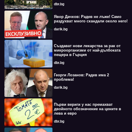
dbr.bg
Явор Дачков: Радев не лъже! Само
раздухват много скандали около него!
darik.bg
Създават нови лекарства за рак от
микроорганизми от най-дълбоката
пещера в Гърция
dbr.bg
Георги Лозанов: Радев има 2
проблема!
darik.bg
Първи вериги у нас премахват
двойното обозначение на цените в
лева и евро
dbr.bg