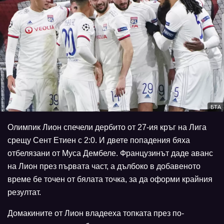
БТА
Олимпик Лион спечели дербито от 27-ия кръг на Лига
срещу Сент Етиен с 2:0. И двете попадения бяха
отбелязани от Муса Дембеле. Французинът даде аванс
на Лион през първата част, а дълбоко в добавеното
време бе точен от бялата точка, за да оформи крайния
резултат.
Домакините от Лион владееха топката през по-