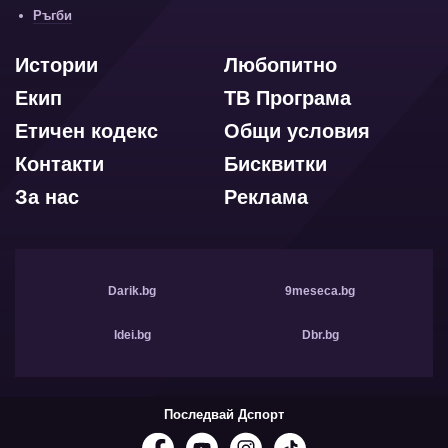
Ръгби
Истории
Любопитно
Екип
ТВ Програма
Етичен кодекс
Общи условия
Контакти
Бисквитки
За нас
Реклама
Darik.bg
9meseca.bg
Idei.bg
Dbr.bg
Последвай Дспорт