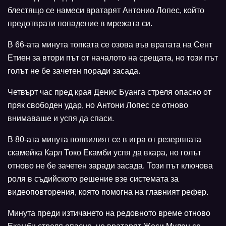
блестящо се намеси вратарят Антонио Лопес, който
предотврати попадение в мрежата си.
В 66-ата минута топката се озова във вратата на Сент
Етиен за втори път от началото на срещата, но този път
голът не бе зачетен поради засада.
Четвърт час пред края Денис Буанга стреля опасно от
пряк свободен удар, но Антони Лопес се отново
внимаваше и успя да спаси.
В 80-ата минута появилият се в игра от резервната
скамейка Карл Токо Екамби успя да вкара, но голът
отново не бе зачетен заради засада. Този път ключова
роля в съдийското решение взе системата за
видеоповторения, която помогна на главният рефер.
Минута преди изтичането на редовното време отново