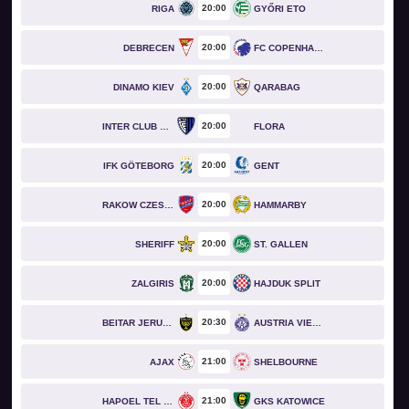
20
00
RIGA
GYŐRI ETO
20
00
DEBRECEN
FC COPENHAGEN
20
00
DINAMO KIEV
QARABAG
20
00
INTER CLUB D'ESCALDES
FLORA
20
00
IFK GÖTEBORG
GENT
20
00
RAKOW CZESTOCHOWA
HAMMARBY
20
00
SHERIFF
ST. GALLEN
20
00
ZALGIRIS
HAJDUK SPLIT
20
30
BEITAR JERUSALEM
AUSTRIA VIENNA
21
00
AJAX
SHELBOURNE
21
00
HAPOEL TEL AVIV
GKS KATOWICE