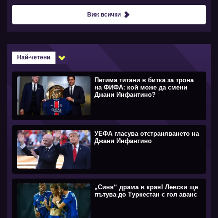
Виж всички
Най-четени
Петима титани в битка за трона
на ФИФА: кой може да смени
Джани Инфантино?
УЕФА гласува отстраняването на
Джани Инфантино
„Синя“ драма в края! Левски ще
пътува до Туркестан с гол аванс