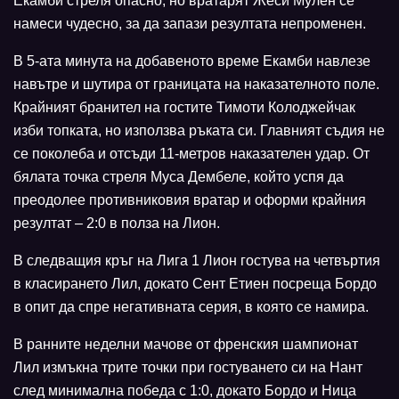
Екамби стреля опасно, но вратарят Жеси Мулен се
намеси чудесно, за да запази резултата непроменен.
В 5-ата минута на добавеното време Екамби навлезе
навътре и шутира от границата на наказателното поле.
Крайният бранител на гостите Тимоти Колоджейчак
изби топката, но използва ръката си. Главният съдия не
се поколеба и отсъди 11-метров наказателен удар. От
бялата точка стреля Муса Дембеле, който успя да
преодолее противниковия вратар и оформи крайния
резултат – 2:0 в полза на Лион.
В следващия кръг на Лига 1 Лион гостува на четвъртия
в класирането Лил, докато Сент Етиен посреща Бордо
в опит да спре негативната серия, в която се намира.
В ранните неделни мачове от френския шампионат
Лил измъкна трите точки при гостуването си на Нант
след минимална победа с 1:0, докато Бордо и Ница