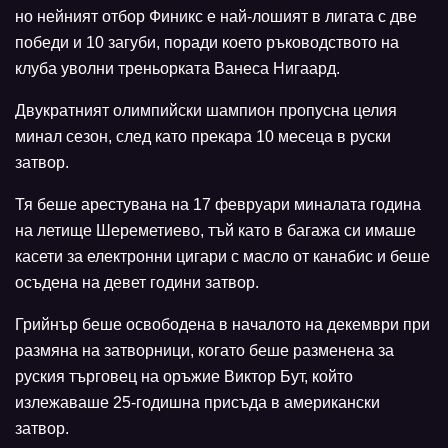
но нейният отбор Финикс е най-лошият в лигата с две
победи и 10 загуби, поради което ръководството на
клуба уволни треньорката Ванеса Нигаард.
Двукратният олимпийски шампион пропусна целия
минал сезон, след като прекара 10 месеца в руски
затвор.
Тя беше арестувана на 17 февруари миналата година
на летище Шереметиево, тъй като в багажа си имаше
касети за електронни цигари с масло от канабис и беше
осъдена на девет години затвор.
Грийнър беше освободена в началото на декември при
размяна на затворници, когато беше разменена за
руския търговец на оръжие Виктор Бут, който
излежаваше 25-годишна присъда в американски
затвор.