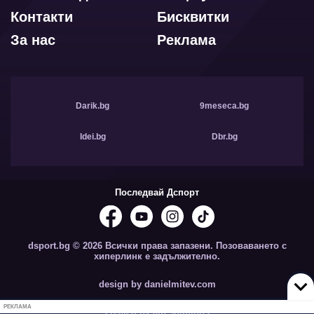
Контакти
Бисквитки
За нас
Реклама
Darik.bg
9meseca.bg
Idei.bg
Dbr.bg
Последвай Дспорт
dsport.bg © 2026 Всички права запазени. Позоваването с
хиперлинк е задължително.
design by danielmitev.com
РЕКЛАМА
created by aip.solutions