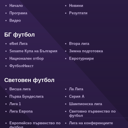
Начало
Новини
Програма
Резултати
Видео
БГ футбол
efbet Лига
Втора лига
Sesame Купа на България
Зимна подготовка
Национален отбор
Евротурнири
ФутболНекст
Световен футбол
Висша лига
Ла Лига
Първа Бундеслига
Серия А
Лига 1
Шампионска лига
Лига Европа
Световно първенство по
футбол
Европейско първенство по
Лига на конференциите
футбол