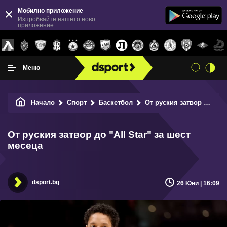
Мобилно приложение
Изпробвайте нашето ново
приложение
Меню
Начало
Спорт
Баскетбол
От руския затвор до "All Star" за шест месеца
От руския затвор до "All Star" за шест
месеца
dsport.bg
26 Юни | 16:09