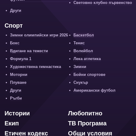
Световно клубно първенство
Други
Спорт
Зимни олимпийски игри 2026
Баскетбол
Бокс
Тенис
Вдигане на тежести
Волейбол
Формула 1
Лека атлетика
Художествена гимнастика
Зимни
Моторни
Бойни спортове
Плуване
Снукър
Други
Американски футбол
Ръгби
Истории
Любопитно
Екип
ТВ Програма
Етичен кодекс
Общи условия