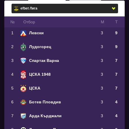
№
Oтбор
М
Т
1
Левски
3
9
2
Лудогорец
3
9
3
Спартак Варна
3
7
4
ЦСКА 1948
3
7
5
ЦСКА
3
7
6
Ботев Пловдив
3
4
7
Арда Кърджали
3
4