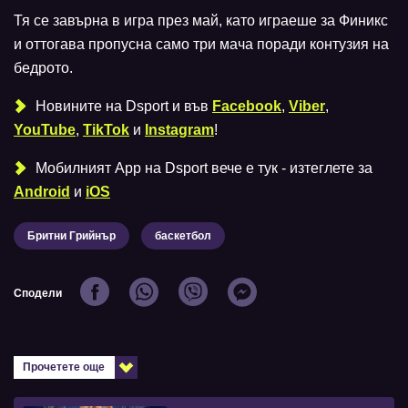
Тя се завърна в игра през май, като играеше за Финикс
и оттогава пропусна само три мача поради контузия на
бедрото.
Новините на Dsport и във
Facebook
,
Viber
,
YouTube
,
TikTok
и
Instagram
!
Мобилният Аpp на Dsport вече е тук - изтеглете за
Android
и
iOS
Бритни Грийнър
баскетбол
Сподели
Прочетете още