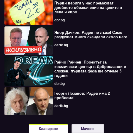
Първи вериги у нас премахват
двойното обозначение на цените в
лева и евро
dbr.bg
Явор Дачков: Радев не лъже! Само
раздухват много скандали около него!
darik.bg
Райчо Райчев: Проектът за
космически център в Доброславци е
сложен, първата фаза ще отнеме 3
години
dbr.bg
Георги Лозанов: Радев има 2
проблема!
darik.bg
Класиране
Мачове