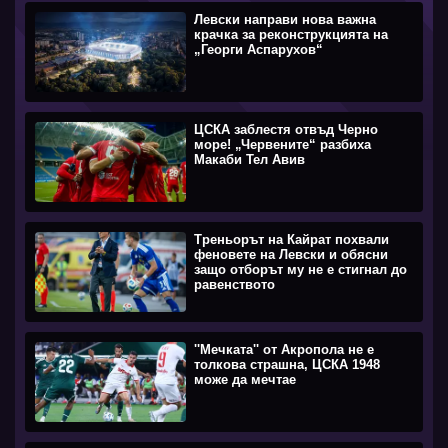
Левски направи нова важна
крачка за реконструкцията на
„Георги Аспарухов“
ЦСКА заблестя отвъд Черно
море! „Червените“ разбиха
Макаби Тел Авив
Треньорът на Кайрат похвали
феновете на Левски и обясни
защо отборът му не е стигнал до
равенството
''Мечката'' от Акропола не е
толкова страшна, ЦСКА 1948
може да мечтае