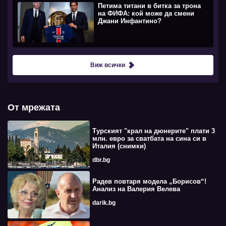
Петима титани в битка за трона
на ФИФА: кой може да смени
Джани Инфантино?
Виж всички
От мрежата
Турският "крал на дюнерите" плати 3
млн. евро за сватбата на сина си в
Италия (снимки)
dbr.bg
Радев повтаря модела „Борисов“!
Анализ на Валерия Велева
darik.bg