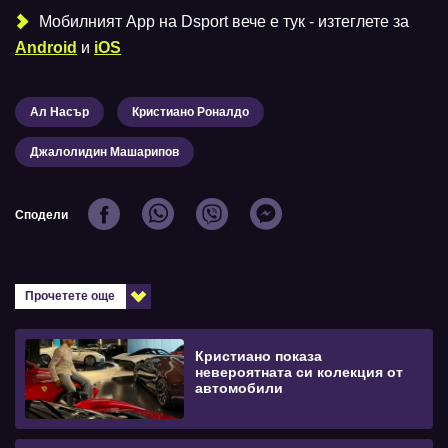
Мобилният Аpp на Dsport вече е тук - изтеглете за
Android
и
iOS
Ал Насър
Кристиано Роналдо
Джалолидин Машарипов
Сподели
Прочетете още
Кристиано показа
невероятната си колекция от
автомобили