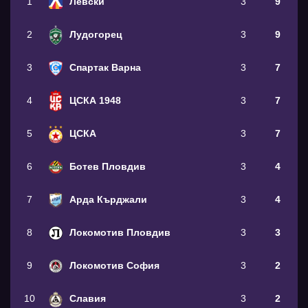
1
Левски
3
9
2
Лудогорец
3
9
3
Спартак Варна
3
7
4
ЦСКА 1948
3
7
5
ЦСКА
3
7
6
Ботев Пловдив
3
4
7
Арда Кърджали
3
4
8
Локомотив Пловдив
3
3
9
Локомотив София
3
2
10
Славия
3
2