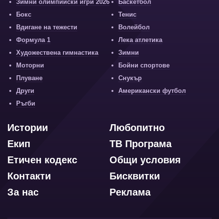
Зимни олимпийски игри 2026
Баскетбол
Бокс
Тенис
Вдигане на тежести
Волейбол
Формула 1
Лека атлетика
Художествена гимнастика
Зимни
Моторни
Бойни спортове
Плуване
Снукър
Други
Американски футбол
Ръгби
Истории
Любопитно
Екип
ТВ Програма
Етичен кодекс
Общи условия
Контакти
Бисквитки
За нас
Реклама