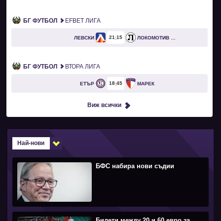
БГ ФУТБОЛ
EFBET ЛИГА
21
15
ЛЕВСКИ
ЛОКОМОТИВ ПЛОВДИВ
БГ ФУТБОЛ
ВТОРА ЛИГА
18
45
ЕТЪР
МАРЕК
Виж всички
Най-нови
БФС набира нови съдии
Билети между 20 и 60 евро за