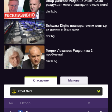
Явор Дачков: Радев не лъже! Само
раздухват много скандали около него!
darik.bg
Schwarz Digits планира голям център
за данни в България
dbr.bg
Георги Лозанов: Радев има 2
проблема!
darik.bg
Класиране
Мачове
№
Oтбор
М
Т