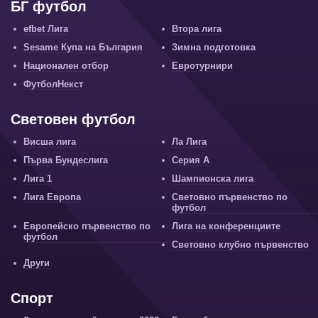
БГ футбол
efbet Лига
Втора лига
Sesame Купа на България
Зимна подготовка
Национален отбор
Евротурнири
ФутболНекст
Световен футбол
Висша лига
Ла Лига
Първа Бундеслига
Серия А
Лига 1
Шампионска лига
Лига Европа
Световно първенство по
футбол
Европейско първенство по
Лига на конференциите
футбол
Световно клубно първенство
Други
Спорт