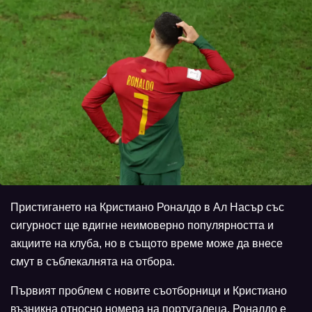
Пристигането на Кристиано Роналдо в Ал Насър със
сигурност ще вдигне неимоверно популярността и
акциите на клуба, но в същото време може да внесе
смут в съблекалнята на отбора.
Първият проблем с новите съотборници и Кристиано
възникна относно номера на португалеца. Роналдо е