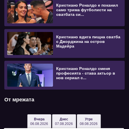
Кристиано Роналдо е поканил
само трима футболисти на
сватбата си...
Кристиано вдига пищна сватба
с Джорджина на остров
Мадейра
Кристиано Роналдо сменя
професията - става актьор в
нов сериал с...
От мрежата
Вчера
Днес
Утре
06.08.2026
07.08.2026
08.08.2026