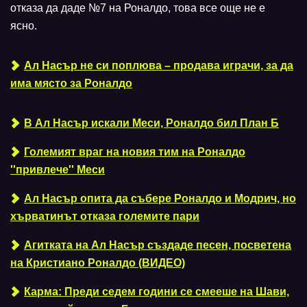
отказа да даде №7 на Роналдо, това все още не е
ясно.
Ал Насър не си поплюва – продава играчи, за да
има място за Роналдо
В Ал Насър искали Меси, Роналдо бил План Б
Големият враг на новия тим на Роналдо
''привлече'' Меси
Ал Насър опита да събере Роналдо и Модрич, но
хърватинът отказа големите пари
Агитката на Ал Насър създаде песен, посветена
на Кристиано Роналдо (ВИДЕО)
Карма: Преди седем години се смееше на Шави,