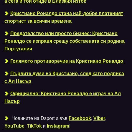
а сега и той отиде в Близкия изток
Кристиано Роналдо стана най-добре платеният
спортист за всички времена
Предателство или просто бизнес: Кристиано
Роналдо се изправя срещу собствената си родина
Португалия
Голямото противоречие на Кристиано Роналдо
Първите думи на Кристиано, след като подписа
с Ал Насър
Официално: Кристиано Роналдо е играч на Ал
Насър
Новините на Dsport и във
Facebook
,
Viber
,
YouTube
,
TikTok
и
Instagram
!