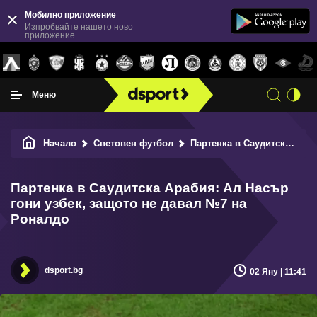
Мобилно приложение
Изпробвайте нашето ново
приложение
Меню
Начало
Световен футбол
Партенка в Саудитска Арабия: Ал Насър гони узбек, защото не давал №7 на Роналдо
Партенка в Саудитска Арабия: Ал Насър
гони узбек, защото не давал №7 на
Роналдо
dsport.bg
02 Яну | 11:41