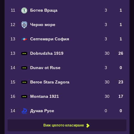
11
Ботев Враца
3
1
12
Черно море
3
1
13
Септември София
3
1
13
Dobrudzha 1919
30
26
14
Dunav ot Ruse
3
0
15
Beroe Stara Zagora
30
23
16
Montana 1921
30
17
14
Дунав Русе
0
0
Виж цялото класиране