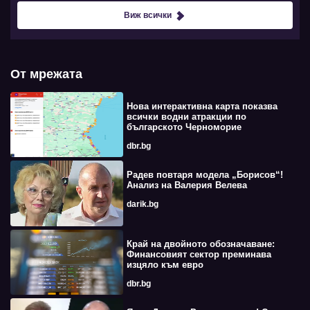
Виж всички
От мрежата
Нова интерактивна карта показва
всички водни атракции по
българското Черноморие
dbr.bg
Радев повтаря модела „Борисов“!
Анализ на Валерия Велева
darik.bg
Край на двойното обозначаване:
Финансовият сектор преминава
изцяло към евро
dbr.bg