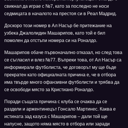
свикнал да играе с №7, като за последно не носи
седмицата в началото на престоя си в Реал Мадрид.
Доскоро този номер в Ал Насър бе притежание на
узбека Джалолидин Машарипов, като той е бил
помолен да отстъпи номера си на Роналдо.
Машарипов обаче първоначално отказал, но след това
се съгласил и влез №77. Въпреки това, от Ал Насър са
информирали футболиста, че договорът му ще бъде
прекратен като официалната причина е, че в отбора
има твърде много офанзивни футболисти и трябва да
се освободи място за Кристиано Роналдо.
Поради същата причина с клуба се очаква да се
раздели и аржентинецът Гонсало Мартинес. Каква е
истината зад казуса с Машарипов – дали той ще
напусне, защото няма място в отбора или заради