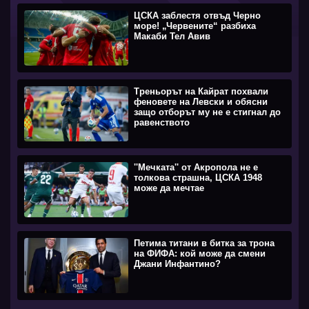
ЦСКА заблестя отвъд Черно
море! „Червените“ разбиха
Макаби Тел Авив
Треньорът на Кайрат похвали
феновете на Левски и обясни
защо отборът му не е стигнал до
равенството
''Мечката'' от Акропола не е
толкова страшна, ЦСКА 1948
може да мечтае
Петима титани в битка за трона
на ФИФА: кой може да смени
Джани Инфантино?