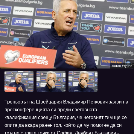
Антон Узунов
Треньорът на Швейцария Владимир Петкович заяви на
пресконференцията си преди световната
квалификация срещу България, че неговият тим ще се
опита да вкара ранен гол, който да му помогне да си
тръгне с трите точки от София. Двубоят България -