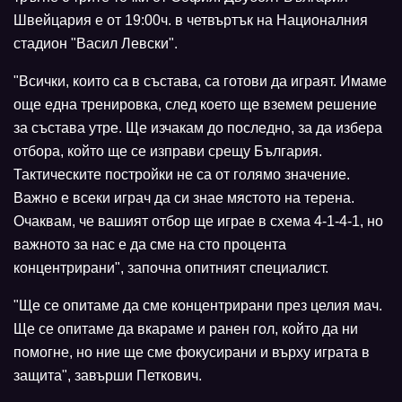
Швейцария е от 19:00ч. в четвъртък на Националния
стадион "Васил Левски".
"Всички, които са в състава, са готови да играят. Имаме
още една тренировка, след което ще вземем решение
за състава утре. Ще изчакам до последно, за да избера
отбора, който ще се изправи срещу България.
Тактическите постройки не са от голямо значение.
Важно е всеки играч да си знае мястото на терена.
Очаквам, че вашият отбор ще играе в схема 4-1-4-1, но
важното за нас е да сме на сто процента
концентрирани", започна опитният специалист.
"Ще се опитаме да сме концентрирани през целия мач.
Ще се опитаме да вкараме и ранен гол, който да ни
помогне, но ние ще сме фокусирани и върху играта в
защита", завърши Петкович.