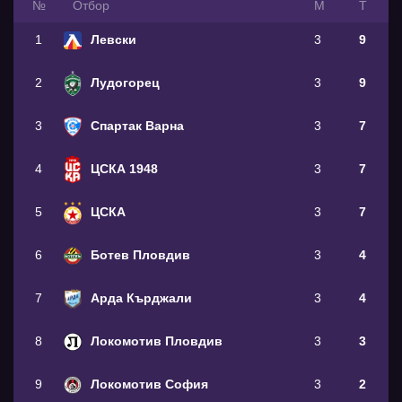
№
Oтбор
М
Т
1
Левски
3
9
2
Лудогорец
3
9
3
Спартак Варна
3
7
4
ЦСКА 1948
3
7
5
ЦСКА
3
7
6
Ботев Пловдив
3
4
7
Арда Кърджали
3
4
8
Локомотив Пловдив
3
3
9
Локомотив София
3
2