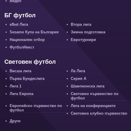
Видео
БГ футбол
efbet Лига
Втора лига
Sesame Купа на България
Зимна подготовка
Национален отбор
Евротурнири
ФутболНекст
Световен футбол
Висша лига
Ла Лига
Първа Бундеслига
Серия А
Лига 1
Шампионска лига
Лига Европа
Световно първенство по
футбол
Европейско първенство по
Лига на конференциите
футбол
Световно клубно първенство
Други