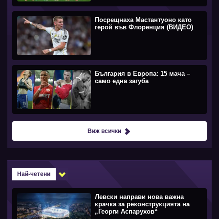
Посрещнаха Мастантуоно като
герой във Флоренция (ВИДЕО)
България в Европа: 15 мача –
само една загуба
Виж всички
Най-четени
Левски направи нова важна
крачка за реконструкцията на
„Георги Аспарухов“