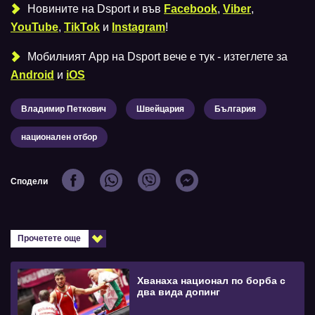
Новините на Dsport и във
Facebook
,
Viber
,
YouTube
,
TikTok
и
Instagram
!
Мобилният Аpp на Dsport вече е тук - изтеглете за
Android
и
iOS
Владимир Петкович
Швейцария
България
национален отбор
Сподели
Прочетете още
Хванаха национал по борба с
два вида допинг