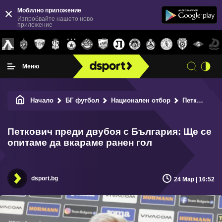
Мобилно приложение
Изпробвайте нашето ново
приложение
Меню
Начало
БГ футбол
Национален отбор
Петкович преди двубоя с България: Ще се опитаме да вкараме ранен гол
Петкович преди двубоя с България: Ще се
опитаме да вкараме ранен гол
dsport.bg
24 Мар | 16:52