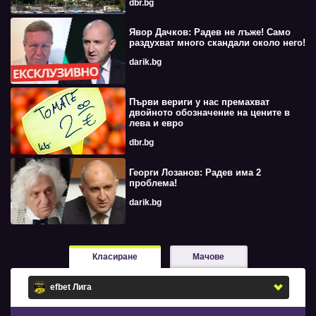
dbr.bg
Явор Дачков: Радев не лъже! Само
раздухват много скандали около него!
darik.bg
Първи вериги у нас премахват
двойното обозначение на цените в
лева и евро
dbr.bg
Георги Лозанов: Радев има 2
проблема!
darik.bg
Класиране
Мачове