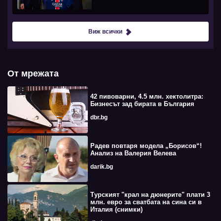
Виж всички
От мрежата
42 пивоварни, 4.5 млн. хектолитра:
Бизнесът зад бирата в България
dbr.bg
Радев повтаря модела „Борисов“!
Анализ на Валерия Велева
darik.bg
Турският "крал на дюнерите" плати 3
млн. евро за сватбата на сина си в
Италия (снимки)