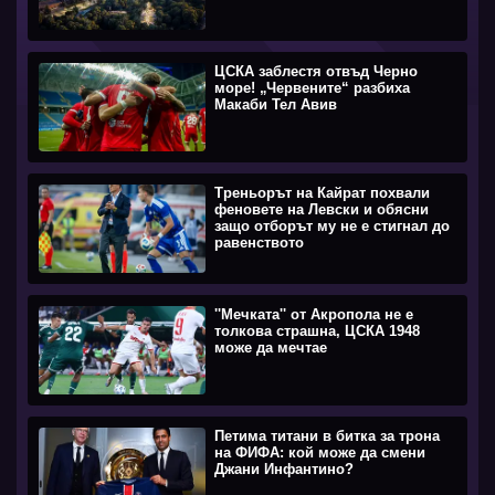
ЦСКА заблестя отвъд Черно
море! „Червените“ разбиха
Макаби Тел Авив
Треньорът на Кайрат похвали
феновете на Левски и обясни
защо отборът му не е стигнал до
равенството
''Мечката'' от Акропола не е
толкова страшна, ЦСКА 1948
може да мечтае
Петима титани в битка за трона
на ФИФА: кой може да смени
Джани Инфантино?