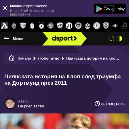
Мобилно приложение
Изпробвайте нашето ново
приложение
Меню
Начало
Любопитно
Пиянската история на Клоп след триумфа на Дортмунд през 2011
Пиянската история на Клоп след триумфа
на Дортмунд през 2011
06 Сеп | 14:45
Габриел Талви