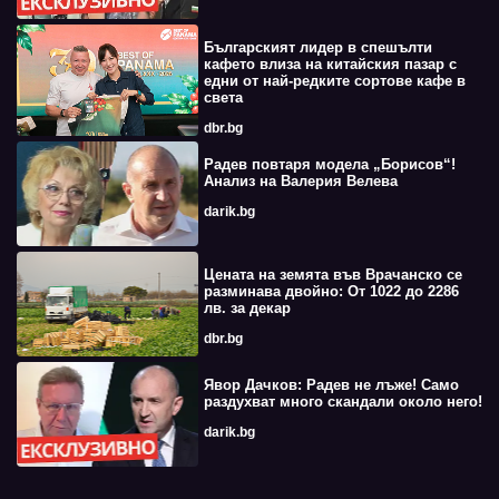
Българският лидер в спешълти
кафето влиза на китайския пазар с
едни от най-редките сортове кафе в
света
dbr.bg
Радев повтаря модела „Борисов“!
Анализ на Валерия Велева
darik.bg
Цената на земята във Врачанско се
разминава двойно: От 1022 до 2286
лв. за декар
dbr.bg
Явор Дачков: Радев не лъже! Само
раздухват много скандали около него!
darik.bg