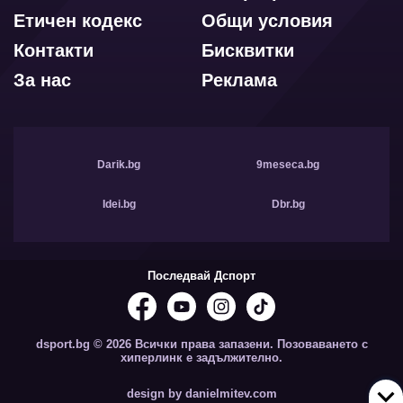
Етичен кодекс
Общи условия
Контакти
Бисквитки
За нас
Реклама
Darik.bg
9meseca.bg
Idei.bg
Dbr.bg
Последвай Дспорт
dsport.bg © 2026 Всички права запазени. Позоваването с
хиперлинк е задължително.
design by danielmitev.com