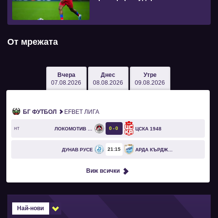
От мрежата
Вчера
Днес
Утре
07.08.2026
08.08.2026
09.08.2026
БГ ФУТБОЛ
EFBET ЛИГА
0
0
ЛОКОМОТИВ СОФИЯ
ЦСКА 1948
HT
21
15
ДУНАВ РУСЕ
АРДА КЪРДЖАЛИ
Виж всички
Най-нови