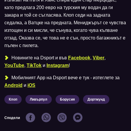
като предлага 200 евро на турския му водач да ги
закара и той се съгласява. Клоп седи на задната
седалка, а Ватцке на предната. Мениджърът се чувства
изтощен и си мисли, че сънува, когато чува кълване
отзад. Оказва се, че това не е сън, просто багажникът е
пълен с пилета.
Новините на Dsport и във
Facebook
,
Viber
,
YouTube
,
TikTok
и
Instagram
!
Мобилният Аpp на Dsport вече е тук - изтеглете за
Android
и
iOS
Клоп
Ливърпул
Борусия
Дортмунд
Сподели