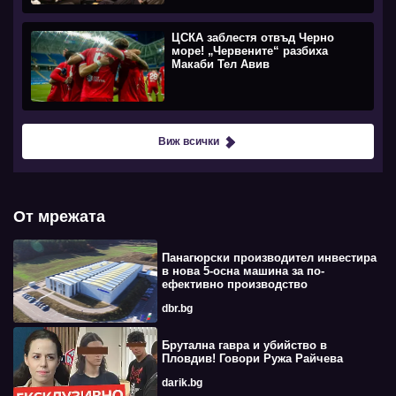
ЦСКА заблестя отвъд Черно
море! „Червените“ разбиха
Макаби Тел Авив
Виж всички
От мрежата
Панагюрски производител инвестира
в нова 5-осна машина за по-
ефективно производство
dbr.bg
Брутална гавра и убийство в
Пловдив! Говори Ружа Райчева
darik.bg