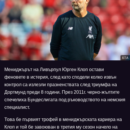
БТА
Мениджърът на Ливърпул Юрген Клоп остави
феновете в истерия, след като сподели колко извън
контрол са излезли празненствата след триумфа на
Дортмунд преди 8 години. През 2011г. черно-жълтите
спечелиха Бундеслигата под ръководството на немския
специалист.
Това бе първият трофей в мениджърската кариера на
Клоп и той бе завоюван в третия му сезон начело на