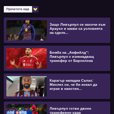
Прочетете още
Защо Ливърпул се насочи към
Араухо и какви са условията
на сделк...
Бомба на „Анфийлд“:
Ливърпул с изненадващ
трансфер от Барселона
Карагър нападна Салах:
Мислех си, че би искал да
играе в наистин...
Ливърпул готви двоен
трансферен удар