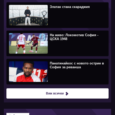
Златан стана скараджия
На живо: Локомотив София -
ЦСКА 1948
Панатинайкос с новото острие в
София за реванша
Виж всички