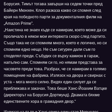
Борусия. Тимът тогава завърши на седем точки пред
Байерн Мюнхен. Клоп разказа какво си спомня след
края на победното парти за документалния филм на
„Amazon Prime”.
„Наистина не знаех къде се намирам, което може да си
проличало в някои мои интервюта скоро след партито.
Също така не си спомням много, което е логично, но си
спомням едно нещо. Не съм сигурен дали съм го
споделял преди. Събудих се върху камион в гараж,
напълно сам. Спомням си го, но нямам представа за
часовете преди това. Разбрах, че се намирам в голямо
помещение на фабрика. Излязох на двора и свирнах с
уста – мога много силно. Видях един силует да се
приближава и закачах. Това беше Ханс-Йоахим Ватцке
(директорът на Борусия Дортмунд). Двамата бяхме
единствените хора в грамадния двор.“
Излизат на пътя и Ханс спира един стар Мерцедес,