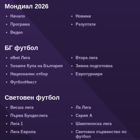
Мондиал 2026
Начало
Новини
Програма
Резултати
Видео
БГ футбол
efbet Лига
Втора лига
Sesame Купа на България
Зимна подготовка
Национален отбор
Евротурнири
ФутболНекст
Световен футбол
Висша лига
Ла Лига
Първа Бундеслига
Серия А
Лига 1
Шампионска лига
Лига Европа
Световно първенство по
футбол