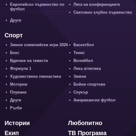
Европейско първенство по
Лига на конференциите
футбол
Световно клубно първенство
Други
Спорт
Зимни олимпийски игри 2026
Баскетбол
Бокс
Тенис
Вдигане на тежести
Волейбол
Формула 1
Лека атлетика
Художествена гимнастика
Зимни
Моторни
Бойни спортове
Плуване
Снукър
Други
Американски футбол
Ръгби
Истории
Любопитно
Екип
ТВ Програма