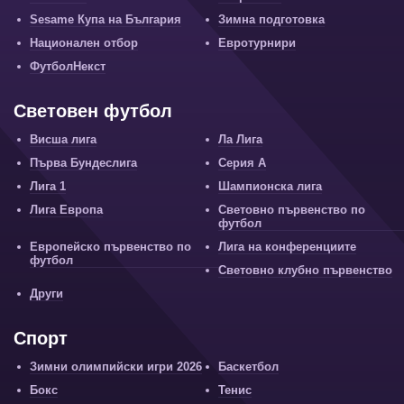
Sesame Купа на България
Зимна подготовка
Национален отбор
Евротурнири
ФутболНекст
Световен футбол
Висша лига
Ла Лига
Първа Бундеслига
Серия А
Лига 1
Шампионска лига
Лига Европа
Световно първенство по
футбол
Европейско първенство по
Лига на конференциите
футбол
Световно клубно първенство
Други
Спорт
Зимни олимпийски игри 2026
Баскетбол
Бокс
Тенис