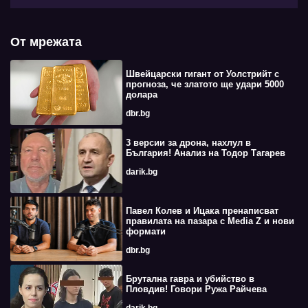
От мрежата
Швейцарски гигант от Уолстрийт с
прогноза, че златото ще удари 5000
долара
dbr.bg
3 версии за дрона, нахлул в
България! Анализ на Тодор Тагарев
darik.bg
Павел Колев и Ицака пренаписват
правилата на пазара с Media Z и нови
формати
dbr.bg
Брутална гавра и убийство в
Пловдив! Говори Ружа Райчева