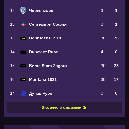
12
Черно море
3
1
13
Септември София
3
1
13
Dobrudzha 1919
30
26
14
Dunav ot Ruse
4
0
15
Beroe Stara Zagora
30
23
16
Montana 1921
30
17
14
Дунав Русе
0
0
Виж цялото класиране