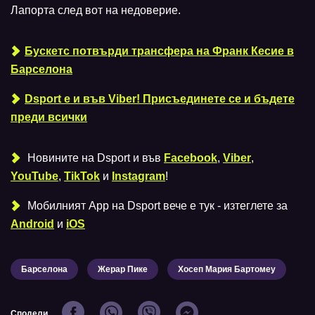
Лапорта след вот на недоверие.
Бускетс потвърди трансфера на Франк Кесие в
Барселона
Dsport е и във Viber! Присъединете се и бъдете
преди всички
Новините на Dsport и във
Facebook
,
Viber
,
YouTube
,
TikTok
и
Instagram
!
Мобилният Аpp на Dsport вече е тук - изтеглете за
Android
и
iOS
Барселона
Жерар Пике
Хосеп Мария Бартомеу
Сподели