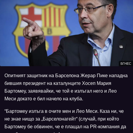
БГНЕС
Опитният защитник на Барселона Жерар Пике нападна
бившия президент на каталунците Хосеп Мария
Бартомеу, заявявайки, че той е излъгал него и Лео
Меси докато е бил начело на клуба.
“Бартомеу излъга в очите мен и Лео Меси. Каза ни, че
не знае нищо за „Барселонагейт“ (случай, при който
Бартомеу бе обвинен, че е плащал на PR-компания да