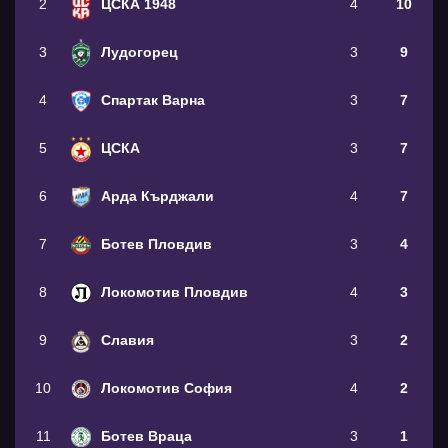
2
ЦСКА 1948
4
10
3
Лудогорец
3
9
4
Спартак Варна
3
7
5
ЦСКА
3
7
6
Арда Кърджали
4
7
7
Ботев Пловдив
3
4
8
Локомотив Пловдив
4
3
9
Славия
3
2
10
Локомотив София
4
2
11
Ботев Враца
3
1