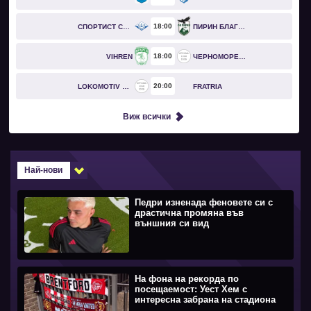
18
00
СПОРТИСТ СВОГЕ
ПИРИН БЛАГОЕВГРАД
18
00
VIHREN
ЧЕРНОМОРЕЦ БУРГАС
20
00
LOKOMOTIV GO
FRATRIA
Виж всички
Най-нови
Педри изненада феновете си с
драстична промяна във
външния си вид
На фона на рекорда по
посещаемост: Уест Хем с
интересна забрана на стадиона