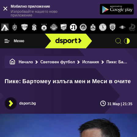
Мобилно приложение
Изпробвайте нашето ново
приложение
Меню
Начало
Световен футбол
Испания
Пике: Бартомеу излъга мен и Меси в очите
Пике: Бартомеу излъга мен и Меси в очите
dsport.bg
31 Мар | 21:35