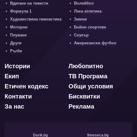
Вдигане на тежести
Волейбол
Формула 1
Лека атлетика
Художествена гимнастика
Зимни
Моторни
Бойни спортове
Плуване
Снукър
Други
Американски футбол
Ръгби
Истории
Любопитно
Екип
ТВ Програма
Етичен кодекс
Общи условия
Контакти
Бисквитки
За нас
Реклама
Darik.bg
9meseca.bg