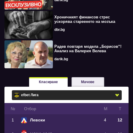
darik.bg
Хроничният финансов стрес
ускорява стареенето на мозъка
dbr.bg
Радев повтаря модела „Борисов“!
Анализ на Валерия Велева
darik.bg
Класиране
Мачове
№
Oтбор
М
Т
1
Левски
4
12