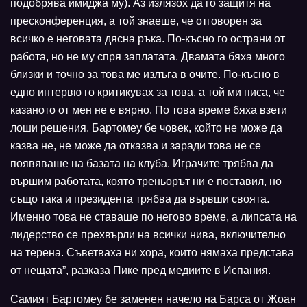
подобрява имиджа му). Аз излязох да го защитя на
пресконференция, а той знаеше, че отговорен за
всичко е неговата дясна ръка. По-късно го острани от
работа, но не му спря заплатата. Двамата бяха много
близки и точно за това ме излъга в очите. По-късно в
едно интервю го критикувах за това, а той ми писа, че
казаното от мен не е вярно. По това време бяха взети
лоши решения. Бартомеу бе човек, който не може да
казва не, не може да отказва и заради това не се
появяваше на базата на клуба. Играчите трябва да
вършим работата, която треньорът ни е поставил, но
също така и президента трябва да вървши своята.
Именно това не ставаше по негово време, а липсата на
лидерство се прехвърли на всички нива, включително
на терена. Съветваха ни хора, които нямаха представа
от нещата”, разказа Пике пред медиите в Испания.
Самият Бартомеу бе заменен начело на Барса от Жоан