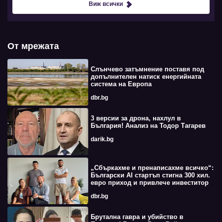
Виж всички
От мрежата
Слънчево затъмнение поставя под
допълнителен натиск енергийната
система на Европа
dbr.bg
3 версии за дрона, нахлул в
България! Анализ на Тодор Тагарев
darik.bg
„Сбъркахме и пренаписахме всичко“:
Български AI стартъп стигна 300 хил.
евро приход и привлече инвеститор
dbr.bg
Брутална гавра и убийство в