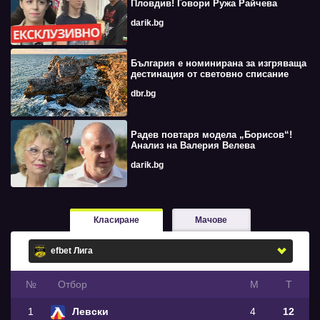
Пловдив! Говори Ружа Райчева
darik.bg
България е номинирана за изгряваща
дестинация от световно списание
dbr.bg
Радев повтаря модела „Борисов“!
Анализ на Валерия Велева
darik.bg
Класиране
Мачове
№
Oтбор
М
Т
1
Левски
4
12