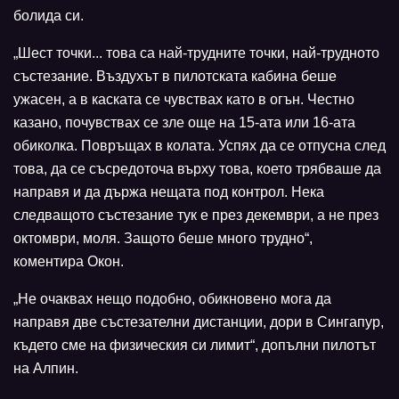
болида си.
„Шест точки... това са най-трудните точки, най-трудното
състезание. Въздухът в пилотската кабина беше
ужасен, а в каската се чувствах като в огън. Честно
казано, почувствах се зле още на 15-ата или 16-ата
обиколка. Повръщах в колата. Успях да се отпусна след
това, да се съсредоточа върху това, което трябваше да
направя и да държа нещата под контрол. Нека
следващото състезание тук е през декември, а не през
октомври, моля. Защото беше много трудно“,
коментира Окон.
„Не очаквах нещо подобно, обикновено мога да
направя две състезателни дистанции, дори в Сингапур,
където сме на физическия си лимит“, допълни пилотът
на Алпин.