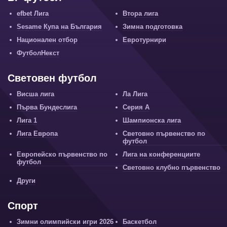
efbet Лига
Втора лига
Sesame Купа на България
Зимна подготовка
Национален отбор
Евротурнири
ФутболНекст
Световен футбол
Висша лига
Ла Лига
Първа Бундеслига
Серия А
Лига 1
Шампионска лига
Лига Европа
Световно първенство по
футбол
Европейско първенство по
Лига на конференциите
футбол
Световно клубно първенство
Други
Спорт
Зимни олимпийски игри 2026
Баскетбол