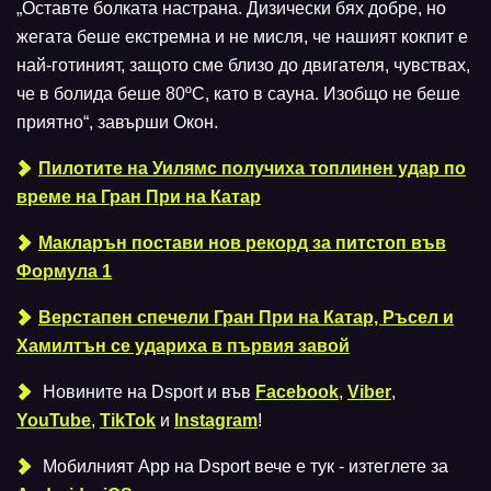
„Оставте болката настрана. Дизически бях добре, но
жегата беше екстремна и не мисля, че нашият кокпит е
най-готиният, защото сме близо до двигателя, чувствах,
че в болида беше 80ºC, като в сауна. Изобщо не беше
приятно“, завърши Окон.
Пилотите на Уилямс получиха топлинен удар по
време на Гран При на Катар
Макларън постави нов рекорд за питстоп във
Формула 1
Верстапен спечели Гран При на Катар, Ръсел и
Хамилтън се удариха в първия завой
Новините на Dsport и във
Facebook
,
Viber
,
YouTube
,
TikTok
и
Instagram
!
Мобилният Аpp на Dsport вече е тук - изтеглете за