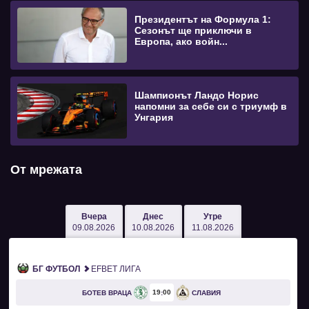
Президентът на Формула 1:
Сезонът ще приключи в
Европа, ако войн...
Шампионът Ландо Норис
напомни за себе си с триумф в
Унгария
От мрежата
Вчера
Днес
Утре
09.08.2026
10.08.2026
11.08.2026
БГ ФУТБОЛ
EFBET ЛИГА
19
00
БОТЕВ ВРАЦА
СЛАВИЯ