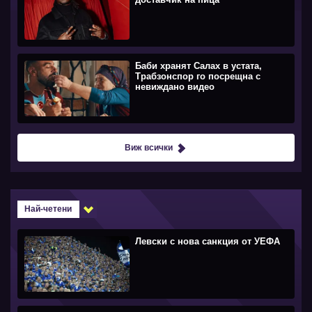
Баби хранят Салах в устата,
Трабзонспор го посрещна с
невиждано видео
Виж всички
Най-четени
Левски с нова санкция от УЕФА