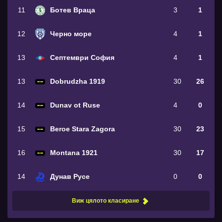
11
Ботев Враца
3
1
12
Черно море
4
1
13
Септември София
4
1
13
Dobrudzha 1919
30
26
14
Dunav ot Ruse
4
0
15
Beroe Stara Zagora
30
23
16
Montana 1921
30
17
14
Дунав Русе
0
0
Виж цялото класиране