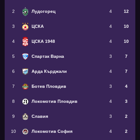
2
Лудогорец
4
12
3
ЦСКА
4
10
4
ЦСКА 1948
4
10
5
Спартак Варна
3
7
6
Арда Кърджали
4
7
7
Ботев Пловдив
3
4
8
Локомотив Пловдив
4
3
9
Славия
3
2
10
Локомотив София
4
2