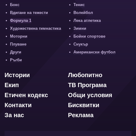
Бокс
Тенис
Вдигане на тежести
Волейбол
Формула 1
Лека атлетика
Художествена гимнастика
Зимни
Моторни
Бойни спортове
Плуване
Снукър
Други
Американски футбол
Ръгби
Истории
Любопитно
Екип
ТВ Програма
Етичен кодекс
Общи условия
Контакти
Бисквитки
За нас
Реклама