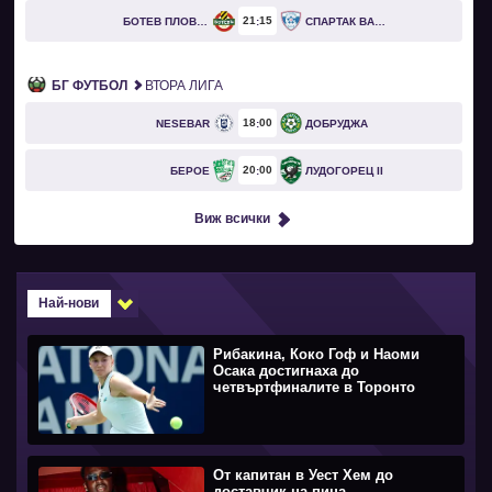
21
15
БОТЕВ ПЛОВДИВ
СПАРТАК ВАРНА
БГ ФУТБОЛ
ВТОРА ЛИГА
18
00
NESEBAR
ДОБРУДЖА
20
00
БЕРОЕ
ЛУДОГОРЕЦ II
Виж всички
Най-нови
Рибакина, Коко Гоф и Наоми
Осака достигнаха до
четвъртфиналите в Торонто
От капитан в Уест Хeм до
доставчик на пица