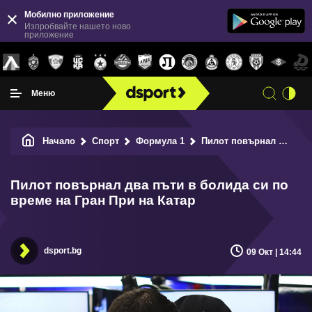
Мобилно приложение
Изпробвайте нашето ново
приложение
Меню
Начало
Спорт
Формула 1
Пилот повърнал два пъти в болида си по време на Гран При на Катар
Пилот повърнал два пъти в болида си по
време на Гран При на Катар
dsport.bg
09 Окт | 14:44