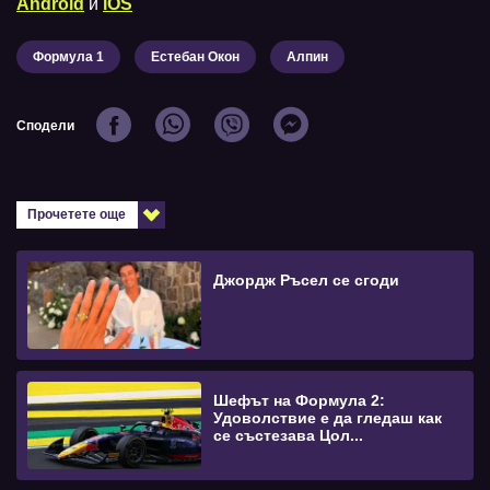
Android
и
iOS
Формула 1
Естебан Окон
Алпин
Сподели
Прочетете още
Джордж Ръсел се сгоди
Шефът на Формула 2:
Удоволствие е да гледаш как
се състезава Цол...