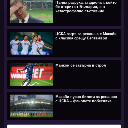
Пълна разруха: стадионът, който
бе открит от България, е в
катастрофално състояние
ЦСКА загря за реванша с Макаби
с класика срещу Септември
Майкон се завърна в строя
Макаби пусна билети за реванша
с ЦСКА – феновете побесняха