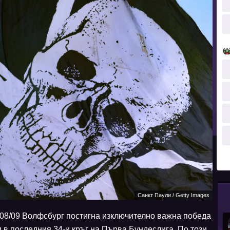
Санкт Паули / Getty Images
08/09 Волфсбург постигна изключително важна победа
и в последния 34-и кръг на Първа Бундеслига. По този