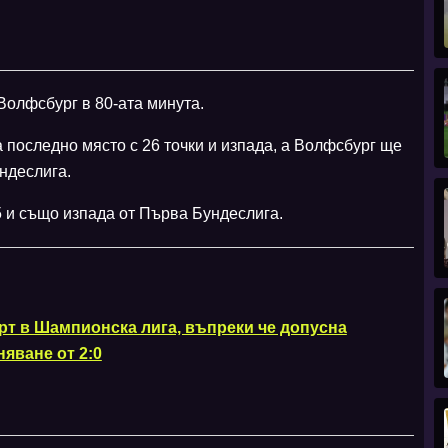
Волфсбург в 80-ата минута.
 последно място с 26 точки и изпада, а Волфсбург ще
ндеслига.
5 и също изпада от Първа Бундеслига.
рт в Шампионска лига, въпреки че допусна
яване от 2:0