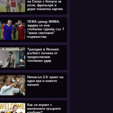
на Салах с бонуси за
коли, фризьори и
дори тоалетна хартия
УЕФА срещу ФИФА:
задава се нов
глобален турнир със 7
"мини световни"
първенства
Трагедия в Япония:
ръгбист почина от
предполагаем
топлинен удар
Нюкасъл 2.0: краят на
една ера и новото
начало
Как си играят с
милионите гръцките
клубове?