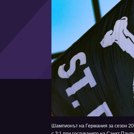
Шампионът на Германия за сезон 20
с 3:1 при гостуването на Санкт Паул