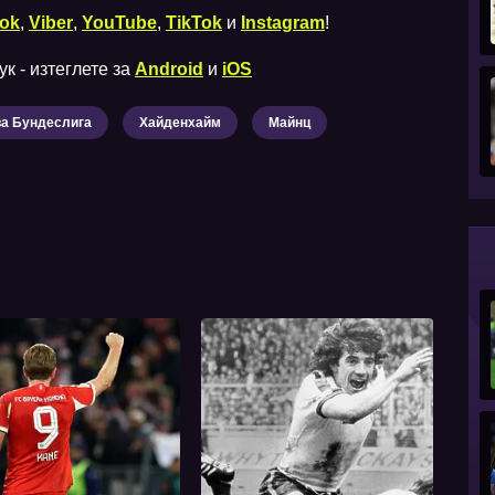
ok
,
Viber
,
YouTube
,
TikTok
и
Instagram
!
к - изтеглете за
Android
и
iOS
а Бундеслига
Хайденхайм
Майнц