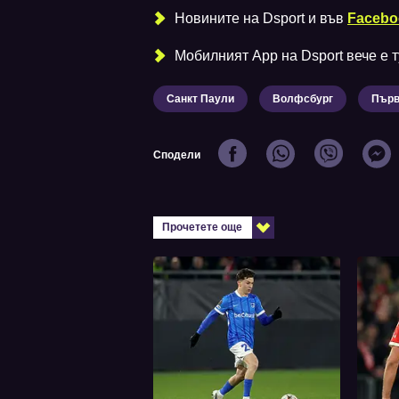
Новините на Dsport и във
Facebo
Мобилният Аpp на Dsport вече е ту
Санкт Паули
Волфсбург
Първ
Сподели
Прочетете още