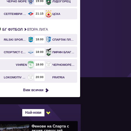
19
00
ЧЕРНО МОРЕ
ЛУДОГОРЕЦ
21
15
СЕПТЕМВРИ СОФИЯ
ЦСКА
БГ ФУТБОЛ
ВТОРА ЛИГА
18
00
RILSKI SPORTIST
СПАРТАК ПЛЕВЕН
18
00
СПОРТИСТ СВОГЕ
ПИРИН БЛАГОЕВГРАД
18
00
VIHREN
ЧЕРНОМОРЕЦ БУРГАС
20
00
LOKOMOTIV GO
FRATRIA
Виж всички
Най-нови
Фенове на Спарта с
акция срещу гей