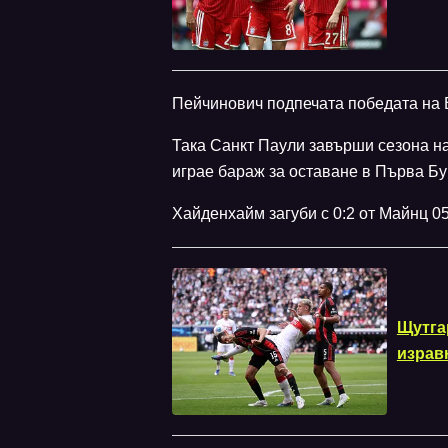
Пейчинович подпечата победата на 
Така Санкт Паули завърши сезона на
играе бараж за оставане в Първа Бу
Хайденхайм загуби с 0:2 от Майнц 0
Щутга
изравн