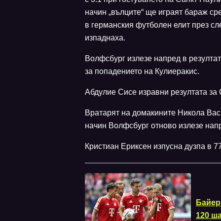
начин „вълците“ ще играят бараж ср
в германския футболен елит през с
изпаднаха.
Волфсбург излезе напред в резултат
за попадението на Кулиеракис.
Абдулие Сисе изравни резултата за 
Вратарят на домакините Никола Васи
начин Волфсбург отново излезе напр
Кристиан Ериксен изпусна дузпа в 77
Байер
120 ш