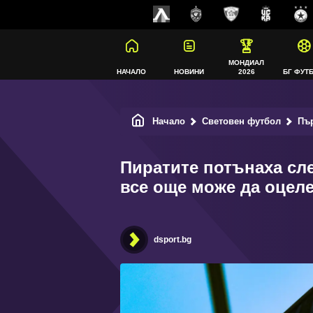
МОНДИАЛ
НАЧАЛО
НОВИНИ
2026
БГ ФУТ
Начало
Световен футбол
Пъ
Пиратите потънаха сл
все още може да оцел
dsport.bg