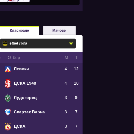
Класиране
Мачове
№
Oтбор
М
Т
Левски
4
12
ЦСКА 1948
4
10
Лудогорец
3
9
Спартак Варна
3
7
ЦСКА
3
7