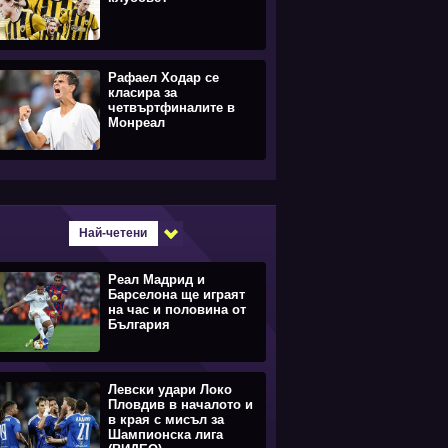
Рафаел Ходар се
класира за
четвъртфиналите в
Монреал
Най-четени
Реал Мадрид и
Барселона ще играят
на час и половина от
България
Левски удари Локо
Пловдив в началото и
в края с мисъл за
Шампионска лига