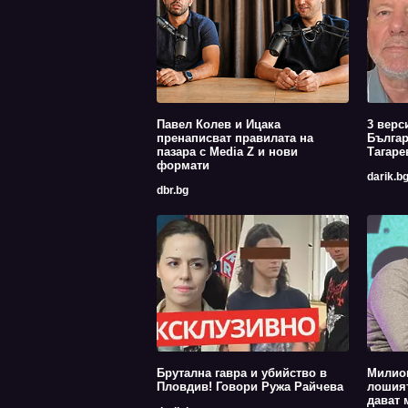
Павел Колев и Ицака
3 верс
пренаписват правилата на
Българ
пазара с Media Z и нови
Тагаре
формати
darik.b
dbr.bg
Брутална гавра и убийство в
Милион
Пловдив! Говори Ружа Райчева
лошият
дават 