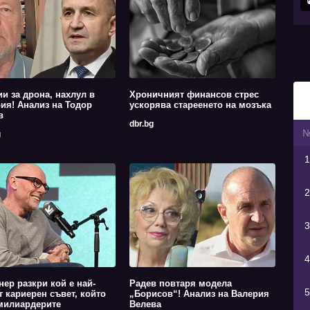
ии за дрона, нахлул в
Хроничният финансов стрес
ия! Анализ на Тодор
ускорява стареенето на мозъка
в
dbr.bg
g
1
2
3
4
ер разкри кой е най-
Радев повтаря модела
5
 кариерен съвет, който
„Борисов“! Анализ на Валерия
милиардерите
Велева