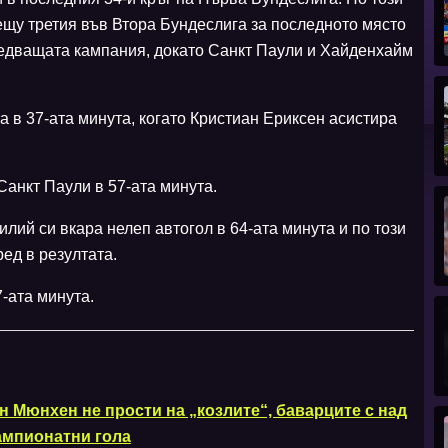
ещу третия във Втора Бундеслига за последното място
ледващата кампания, докато Санкт Паули и Хайденхайм
а в 37-ата минута, когато Кристиан Ериксен асистира
Санкт Паули в 57-ата минута.
лий си вкара нелеп автогол в 64-ата минута и по този
ед в резултата.
-ата минута.
н Мюнхен не прости на „козлите“, баварците с над
ампионатни гола