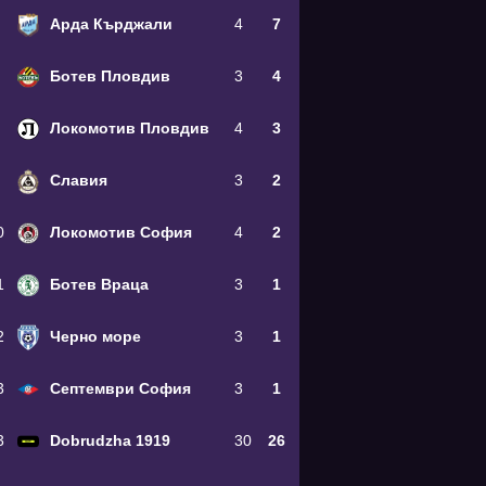
Арда Кърджали
4
7
Ботев Пловдив
3
4
Локомотив Пловдив
4
3
Славия
3
2
0
Локомотив София
4
2
1
Ботев Враца
3
1
2
Черно море
3
1
3
Септември София
3
1
3
Dobrudzha 1919
30
26