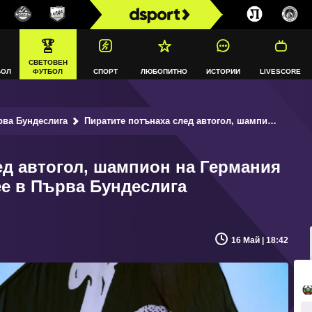
СВЕТОВЕН
БОЛ
ФУТБОЛ
СПОРТ
ЛЮБОПИТНО
ИСТОРИИ
LIVESCORE
рва Бундеслига
Пиратите потънаха след автогол, шампион на Германия все още може да оцелее в Първа Бундеслига
ед автогол, шампион на Германия
ее в Първа Бундеслига
16 Май | 18:42