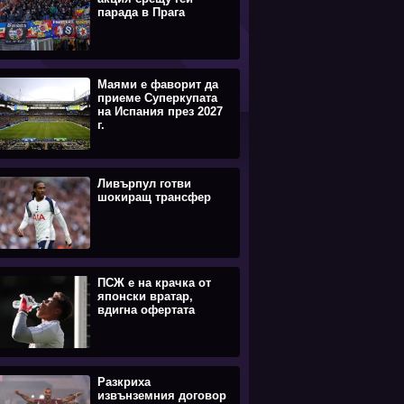
парада в Прага
Маями е фаворит да
приеме Суперкупата
на Испания през 2027
г.
Ливърпул готви
шокиращ трансфер
ПСЖ е на крачка от
японски вратар,
вдигна офертата
Разкриха
извънземния договор