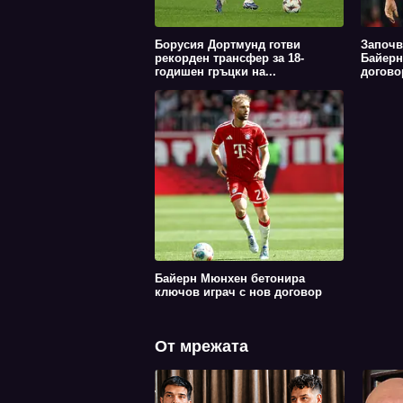
Борусия Дортмунд готви
Започв
рекорден трансфер за 18-
Байерн
годишен гръцки на...
догово
Байерн Мюнхен бетонира
ключов играч с нов договор
От мрежата