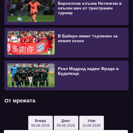
Барселона хлъзна Нотингам в
скъсен мач от тристранен
турнир
В Байерн нямат търпение за
новия сезон
Реал Мадрид надви Фради в
Будапеща
От мрежата
Вчера
Днес
Утре
08.08.2026
09.08.2026
10.08.2026