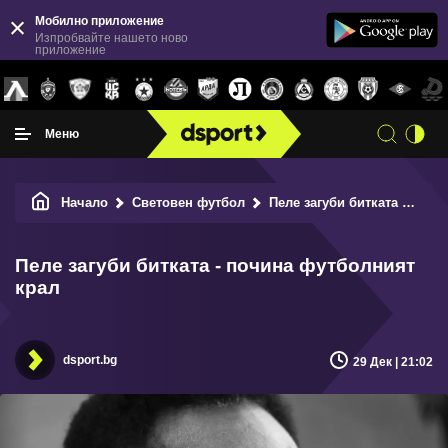
Мобилно приложение
Изпробвайте нашето ново
приложение
Меню
Начало
Световен футбол
Пеле загуби битката - почина футболният крал
Пеле загуби битката - почина футболният
крал
dsport.bg
29 Дек | 21:02