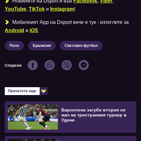
Новините на Dsport и във
Facebook
,
Viber
,
YouTube
,
TikTok
и
Instagram
!
Мобилният Аpp на Dsport вече е тук - изтеглете за
Android
и
iOS
Пеле
Бразилия
Световен футбол
Сподели
Прочетете още
Барселона загуби втория си
мач на тристранния турнир в
Удине