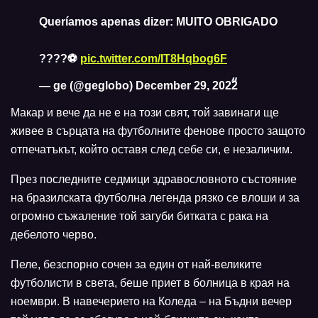
Queríamos apenas dizer: MUITO OBRIGADO
????⚽
pic.twitter.com/IT8Hqbog6F
— ge (@geglobo)
December 29, 2022
Макар и вече да не е на този свят, той завинаги ще
живее в сърцата на футболните фенове просто защото
отпечатъкът, който оставя след себе си, е незаличим.
През последните седмици здравословното състояние
на бразилската футболна легенда рязко се влоши и за
огромно съжаление той загуби битката с рака на
дебелото черво.
Пеле, безспорно сочен за един от най-великите
футболисти в света, беше приет в болница в края на
ноември. В навечерието на Коледа – на Бъдни вечер