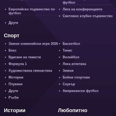
футбол
Европейско първенство по
Лига на конференциите
футбол
Световно клубно първенство
Други
Спорт
Зимни олимпийски игри 2026
Баскетбол
Бокс
Тенис
Вдигане на тежести
Волейбол
Формула 1
Лека атлетика
Художествена гимнастика
Зимни
Моторни
Бойни спортове
Плуване
Снукър
Други
Американски футбол
Ръгби
Истории
Любопитно