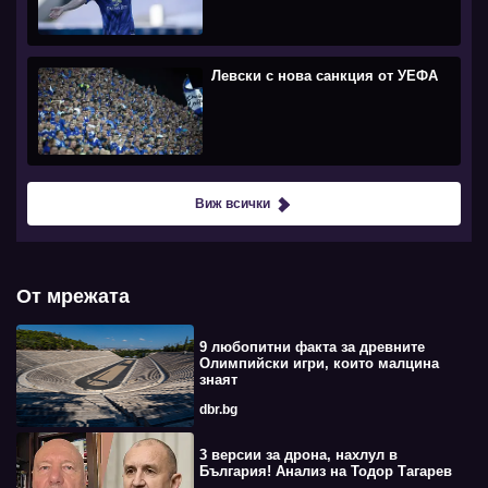
Левски с нова санкция от УЕФА
Виж всички
От мрежата
9 любопитни факта за древните
Олимпийски игри, които малцина
знаят
dbr.bg
3 версии за дрона, нахлул в
България! Анализ на Тодор Тагарев