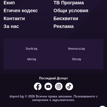
Екип
ТВ Програма
Етичен кодекс
Общи условия
Контакти
Бисквитки
За нас
Реклама
Darik.bg
9meseca.bg
Idei.bg
Dbr.bg
Последвай Дспорт
dsport.bg © 2026 Всички права запазени. Позоваването с
хиперлинк е задължително.