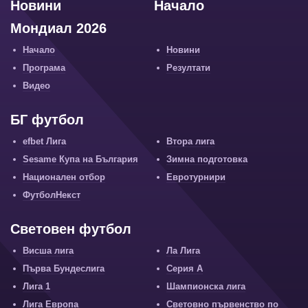
Новини
Начало
Мондиал 2026
Начало
Новини
Програма
Резултати
Видео
БГ футбол
efbet Лига
Втора лига
Sesame Купа на България
Зимна подготовка
Национален отбор
Евротурнири
ФутболНекст
Световен футбол
Висша лига
Ла Лига
Първа Бундеслига
Серия А
Лига 1
Шампионска лига
Лига Европа
Световно първенство по