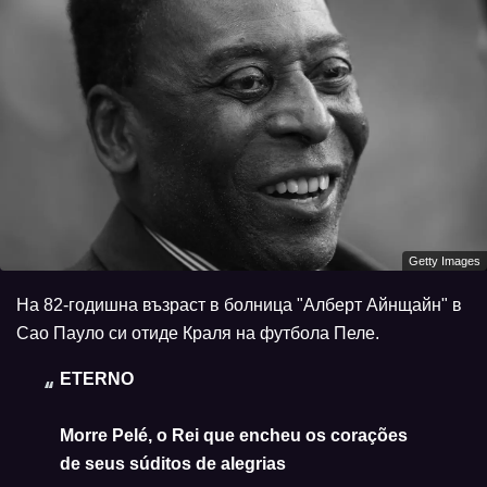
Getty Images
На 82-годишна възраст в болница "Алберт Айнщайн" в
Сао Пауло си отиде Краля на футбола Пеле.
ETERNO
Morre Pelé, o Rei que encheu os corações
de seus súditos de alegrias