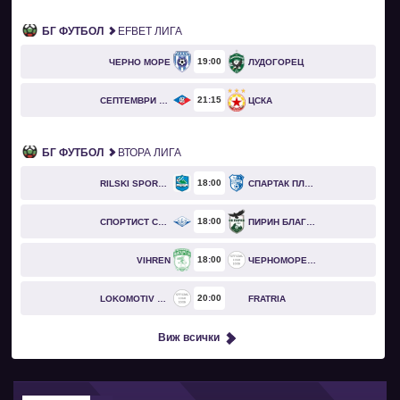
БГ ФУТБОЛ
EFBET ЛИГА
19
00
ЧЕРНО МОРЕ
ЛУДОГОРЕЦ
21
15
СЕПТЕМВРИ СОФИЯ
ЦСКА
БГ ФУТБОЛ
ВТОРА ЛИГА
18
00
RILSKI SPORTIST
СПАРТАК ПЛЕВЕН
18
00
СПОРТИСТ СВОГЕ
ПИРИН БЛАГОЕВГРАД
18
00
VIHREN
ЧЕРНОМОРЕЦ БУРГАС
20
00
LOKOMOTIV GO
FRATRIA
Виж всички