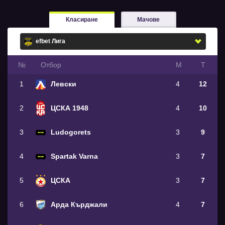
Класиране
Мачове
№
Oтбор
М
Т
1
Левски
4
12
2
ЦСКА 1948
4
10
3
Ludogorets
3
9
4
Spartak Varna
3
7
5
ЦСКА
3
7
6
Арда Кърджали
4
7