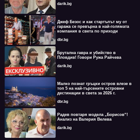
darik.bg
Джеф Безос и как стартъпът му от
гаража се превърна в най-голямата
компания в света по приходи
dbr.bg
Брутална гавра и убийство в
Пловдив! Говори Ружа Райчева
darik.bg
Малко познат гръцки остров влезе в
топ 5 на най-търсените островни
дестинации в света за 2026 г.
dbr.bg
Радев повтаря модела „Борисов“!
Анализ на Валерия Велева
darik.bg