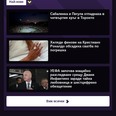
Най-нови
Сабаленка и Пегула отпаднаха в
четвъртия кръг в Торонто
Хиляди фенове на Кристиано
Роналдо обсадиха сватба по
погрешка
УЕФА започва мащабно
разследване срещу Джани
Инфантино заради тайна
любовница и шестцифрено
обезщетение
Виж всички