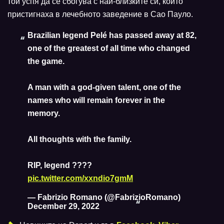
той успя да се сбогува с най-близките си, които
пристигнаха в лечебното заведение в Сао Пауло.
Brazilian legend Pelé has passed away at 82,
one of the greatest of all time who changed
the game.
A man with a god-given talent, one of the
names who will remain forever in the
memory.
All thoughts with the family.
RIP, legend ????️
pic.twitter.com/xxndio7gmM
— Fabrizio Romano (@FabrizioRomano)
December 29, 2022