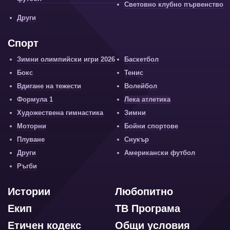
Световно клубно първенство
Други
Спорт
Зимни олимпийски игри 2026
Баскетбол
Бокс
Тенис
Вдигане на тежести
Волейбол
Формула 1
Лека атлетика
Художествена гимнастика
Зимни
Моторни
Бойни спортове
Плуване
Снукър
Други
Американски футбол
Ръгби
Истории
Любопитно
Екип
ТВ Програма
Етичен кодекс
Общи условия