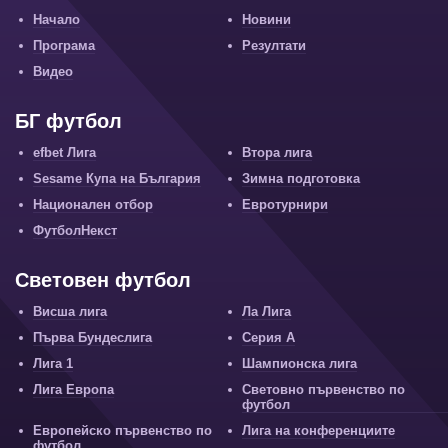
Начало
Новини
Програма
Резултати
Видео
БГ футбол
efbet Лига
Втора лига
Sesame Купа на България
Зимна подготовка
Национален отбор
Евротурнири
ФутболНекст
Световен футбол
Висша лига
Ла Лига
Първа Бундеслига
Серия А
Лига 1
Шампионска лига
Лига Европа
Световно първенство по
футбол
Европейско първенство по
Лига на конференциите
футбол