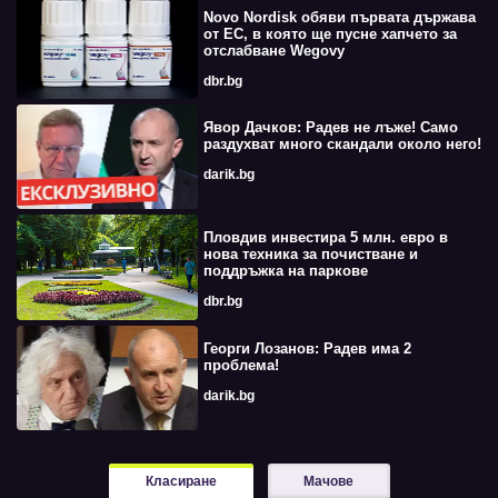
Novo Nordisk обяви първата държава
от ЕС, в която ще пусне хапчето за
отслабване Wegovy
dbr.bg
Явор Дачков: Радев не лъже! Само
раздухват много скандали около него!
darik.bg
Пловдив инвестира 5 млн. евро в
нова техника за почистване и
поддръжка на паркове
dbr.bg
Георги Лозанов: Радев има 2
проблема!
darik.bg
Класиране
Мачове