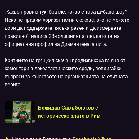
„Какво правим тук, братле, какво е това ш*бано шоу?
Нека не правим хоризонтални скокове, ако не можете
дори да поддържате пясъка равен и да измервате
правилно“, написа 28-годишният атлет, като тагна
официалния профил на Диамантената лига.
Критиките на гръцкия скачач предизвикаха вълна от
коментари в лекоатлетическите среди, повдигайки
въпроси за качеството на организацията на елитната
верига.
Божидар Саръбоюков с
историческо злато в Рим