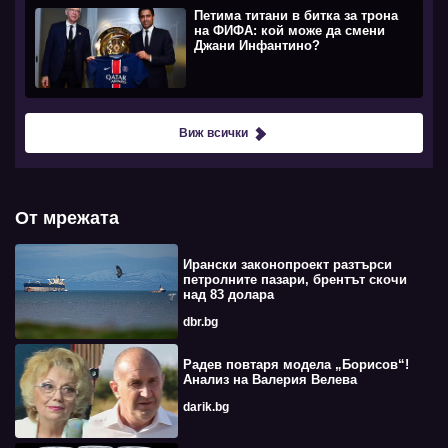
Петима титани в битка за трона
на ФИФА: кой може да смени
Джани Инфантино?
Виж всички
От мрежата
Ирански законопроект разтърси
петролните пазари, брентът скочи
над 83 долара
dbr.bg
Радев повтаря модела „Борисов“!
Анализ на Валерия Велева
darik.bg