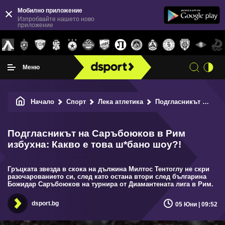
Мобилно приложение
Изпробвайте нашето ново
приложение
Меню
Начало
Спорт
Лека атлетика
Подгласникът на Саръбоюков в Рим избухна: Какво е това ш*бано шоу?!
Подгласникът на Саръбоюков в Рим
избухна: Какво е това ш*бано шоу?!
Гръцката звезда в скока на дължина Милтос Тентоглу не скри
разочарованието си, след като остана втори след българина
Божидар Саръбоюков на турнира от Диамантената лига в Рим.
dsport.bg
05 Юни | 09:52