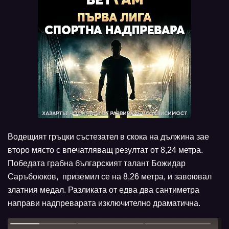
Водещият гръцки състезател в скока на дължина зае
второ място с впечатляващ резултат от 8,24 метра.
Победата грабна българският талант Божидар
Саръбоюков, приземил се на 8,26 метра, и завоювал
златния медал. Разликата от едва два сантиметра
направи надпреварата изключително драматична.