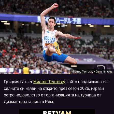
Милтос Тентоглу / Getty Images
Гръцкият атлет
Милтос Тентоглу
, който продължава със
силните си изяви на открито през сезон 2026, изрази
остро недоволство от организацията на турнира от
Диамантената лига в Рим.