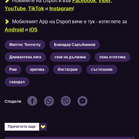
Новините на Dsport и във
Facebook
,
Viber
,
YouTube
,
TikTok
и
Instagram
!
Мобилният Аpp на Dsport вече е тук - изтеглете за
Android
и
iOS
Милтос Тентоглу
Божидар Саръбоюков
Диамантена лига
скок на дължина
лека атлетика
Рим
критика
Инстаграм
състезание
скандал
Сподели
Прочетете още