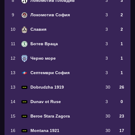
8
Локомотив Пловдив
3
3
9
Локомотив София
3
2
10
Славия
3
2
11
Ботев Враца
3
1
12
Черно море
3
1
13
Септември София
3
1
13
Dobrudzha 1919
30
26
14
Dunav ot Ruse
3
0
15
Beroe Stara Zagora
30
23
16
Montana 1921
30
17