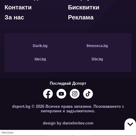
Контакти
Бисквитки
За нас
Реклама
Darik.bg
9meseca.bg
Idei.bg
Dbr.bg
Последвай Дспорт
dsport.bg © 2026 Всички права запазени. Позоваването с
хиперлинк е задължително.
design by danielmitev.com
РЕКЛАМА
created by aip.solutions