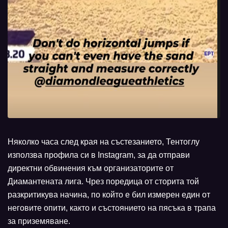
Няколко часа след края на състезанието, Тентоглу
използва профила си в Instagram, за да отправи
директни обвинения към организаторите от
Диамантената лига. Чрез поредица от сторита той
разкритикува начина, по който е бил измерен един от
неговите опити, както и състоянието на пясъка в трапа
за приземяване.