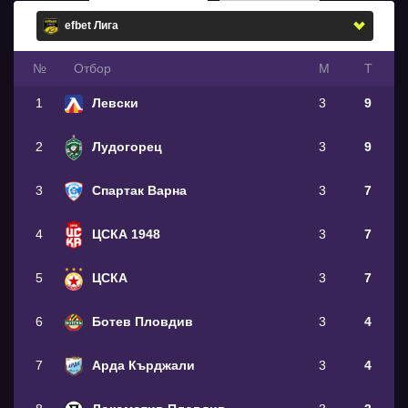
№
Oтбор
М
Т
1
Левски
3
9
2
Лудогорец
3
9
3
Спартак Варна
3
7
4
ЦСКА 1948
3
7
5
ЦСКА
3
7
6
Ботев Пловдив
3
4
7
Арда Кърджали
3
4