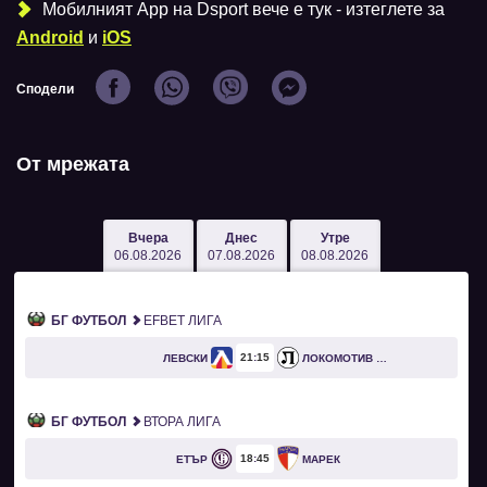
Мобилният Аpp на Dsport вече е тук - изтеглете за
Android
и
iOS
Сподели
От мрежата
Вчера
Днес
Утре
06.08.2026
07.08.2026
08.08.2026
БГ ФУТБОЛ
EFBET ЛИГА
21
15
ЛЕВСКИ
ЛОКОМОТИВ ПЛОВДИВ
БГ ФУТБОЛ
ВТОРА ЛИГА
18
45
ЕТЪР
МАРЕК