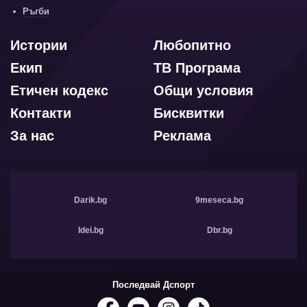
Ръгби
Истории
Любопитно
Екип
ТВ Програма
Етичен кодекс
Общи условия
Контакти
Бисквитки
За нас
Реклама
Darik.bg
9meseca.bg
Idei.bg
Dbr.bg
Последвай Дспорт