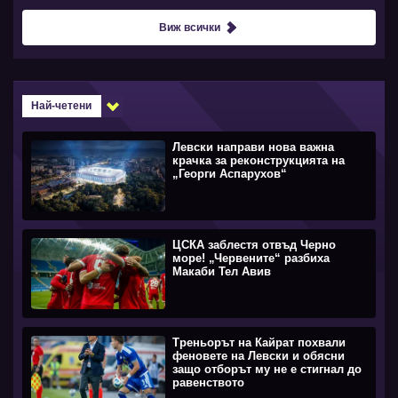
Виж всички
Най-четени
Левски направи нова важна
крачка за реконструкцията на
„Георги Аспарухов“
ЦСКА заблестя отвъд Черно
море! „Червените“ разбиха
Макаби Тел Авив
Треньорът на Кайрат похвали
феновете на Левски и обясни
защо отборът му не е стигнал до
равенството