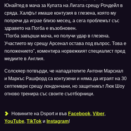
Юнайтед в мача за Купата на Лигата срещу Рочдейл в
сряда. Халфът имаше контузия в глезена, която му
попречи да играе близо месец, а сега проблемът със
здравето на Погба е възобновен.
"Погба завърши мача, но получи удар в глезена.
Участието му срещу Арсенал остава под въпрос. Това е
положението", коментира норвежкият специалист пред
медиите в Англия.
Солскяер потвърди, че нападателите Антони Марсиал
и Маркъс Рашфорд са контузени и няма да играят на 30
септември срещу лондончани, но защитникът Люк Шоу
отново тренира със своите съотборници.
Новините на Dsport и във
Facebook
,
Viber
,
YouTube
,
TikTok
и
Instagram
!