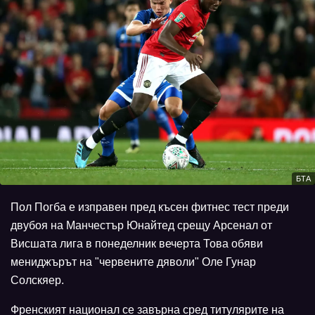
БТА
Пол Погба е изправен пред късен фитнес тест преди
двубоя на Манчестър Юнайтед срещу Арсенал от
Висшата лига в понеделник вечерта Това обяви
мениджърът на "червените дяволи" Оле Гунар
Солскяер.
Френският национал се завърна сред титулярите на