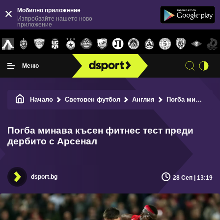
Мобилно приложение
Изпробвайте нашето ново
приложение
Меню
Начало
Световен футбол
Англия
Погба минава късен фитнес тест преди дербито с Арсенал
Погба минава късен фитнес тест преди
дербито с Арсенал
dsport.bg
28 Сеп | 13:19