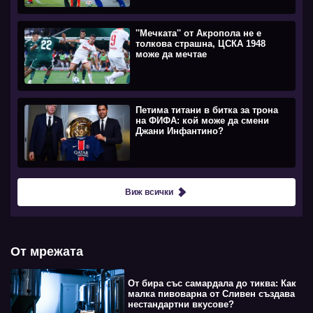
''Мечката'' от Акропола не е
толкова страшна, ЦСКА 1948
може да мечтае
Петима титани в битка за трона
на ФИФА: кой може да смени
Джани Инфантино?
Виж всички
От мрежата
От бира със самардала до тиква: Как
малка пивоварна от Сливен създава
нестандартни вкусове?