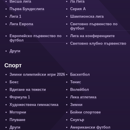
Висша лига
Ла Лига
Първа Бундеслига
Серия А
Лига 1
Шампионска лига
Лига Европа
Световно първенство по
футбол
Европейско първенство по
Лига на конференциите
футбол
Световно клубно първенство
Други
Спорт
Зимни олимпийски игри 2026
Баскетбол
Бокс
Тенис
Вдигане на тежести
Волейбол
Формула 1
Лека атлетика
Художествена гимнастика
Зимни
Моторни
Бойни спортове
Плуване
Снукър
Други
Американски футбол