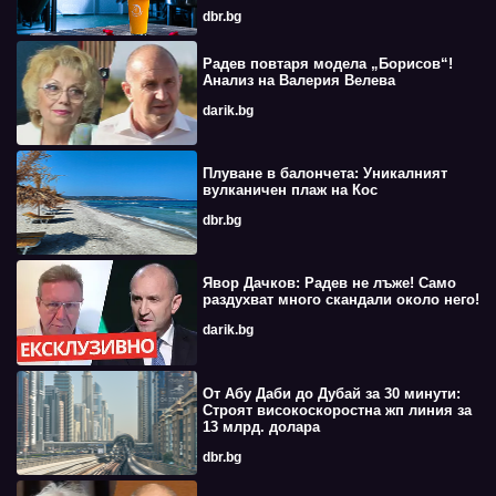
dbr.bg
Радев повтаря модела „Борисов“!
Анализ на Валерия Велева
darik.bg
Плуване в балончета: Уникалният
вулканичен плаж на Кос
dbr.bg
Явор Дачков: Радев не лъже! Само
раздухват много скандали около него!
darik.bg
От Абу Даби до Дубай за 30 минути:
Строят високоскоростна жп линия за
13 млрд. долара
dbr.bg