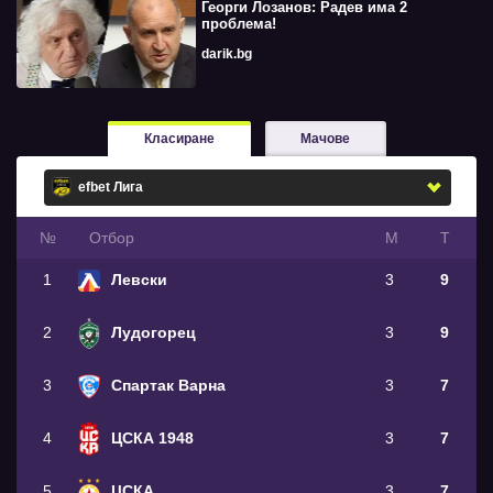
Георги Лозанов: Радев има 2
проблема!
darik.bg
Класиране
Мачове
№
Oтбор
М
Т
1
Левски
3
9
2
Лудогорец
3
9
3
Спартак Варна
3
7
4
ЦСКА 1948
3
7
5
ЦСКА
3
7