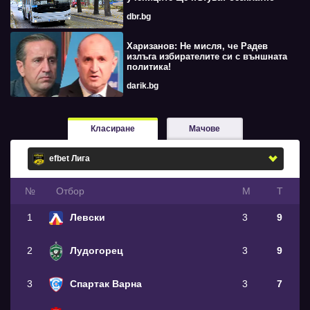
dbr.bg
Харизанов: Не мисля, че Радев
излъга избирателите си с външната
политика!
darik.bg
Класиране
Мачове
№
Oтбор
М
Т
1
Левски
3
9
2
Лудогорец
3
9
3
Спартак Варна
3
7