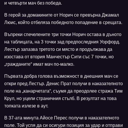
и четвърти мач без победа.
В герой за домакините от Норич се превърна Джамал
Люис, който отбеляза победното попадение в срещата.
Въпреки спечелените три точки Норич остава в дъното
на таблицата, на 3 точки зад предпоследния Уорфорд.
Лестър запазва третото си място и продължава да
изостава от втория Манчестър Сити със 7 точки, но
„гражданите“ имат мач по-малко.
Първата добра голова възможност в днешния мач се
откри пред Лестър. Денис Прат получи в наказателното
поле на „канарчетата“, съумя да преодолее стража Тим
Крул, но уцели страничния стълб. В резултат на това
топката излезе в аут.
В 37-ата минута Айосе Перес получи в наказателното
поле. Той успя да си осигури позиция за удар и отправи