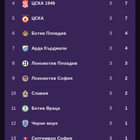
4
ЦСКА 1948
3
7
5
ЦСКА
3
7
6
Ботев Пловдив
3
4
7
Арда Кърджали
3
4
8
Локомотив Пловдив
3
3
9
Локомотив София
3
2
10
Славия
3
2
11
Ботев Враца
3
1
12
Черно море
3
1
13
Септември София
3
1