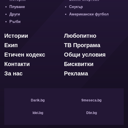
Плуване
Снукър
Други
Американски футбол
Ръгби
Истории
Любопитно
Екип
ТВ Програма
Етичен кодекс
Общи условия
Контакти
Бисквитки
За нас
Реклама
Darik.bg
9meseca.bg
Idei.bg
Dbr.bg