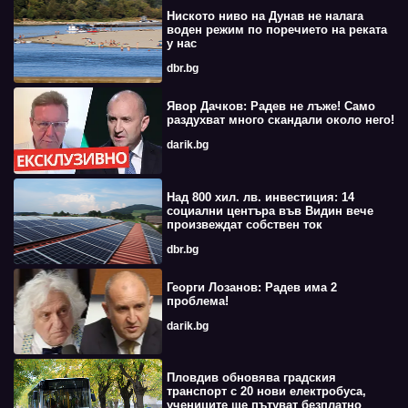
Ниското ниво на Дунав не налага
воден режим по поречието на реката
у нас
dbr.bg
Явор Дачков: Радев не лъже! Само
раздухват много скандали около него!
darik.bg
Над 800 хил. лв. инвестиция: 14
социални центъра във Видин вече
произвеждат собствен ток
dbr.bg
Георги Лозанов: Радев има 2
проблема!
darik.bg
Пловдив обновява градския
транспорт с 20 нови електробуса,
учениците ще пътуват безплатно