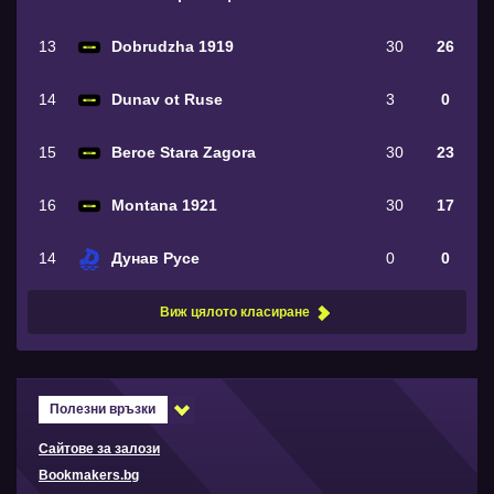
13
Dobrudzha 1919
30
26
14
Dunav ot Ruse
3
0
15
Beroe Stara Zagora
30
23
16
Montana 1921
30
17
14
Дунав Русе
0
0
Виж цялото класиране
Полезни връзки
Сайтове за залози
Bookmakers.bg