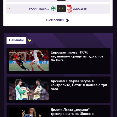
1
1
PANATHINAIKOS
ЦСКА 1948
FT
Виж всички
Най-нови
Еврошампионът ПСЖ
неузнаваем срещу изпаднал от
Ла Лига
Арсенал с първа загуба в
контролите, Бетис я нанесе с три
гола
Дилета Леота „взриви“
тренировката на Шалке с