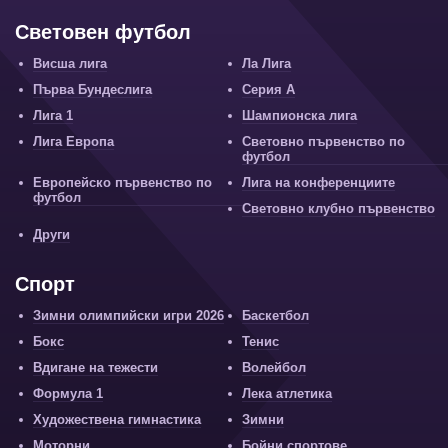
Световен футбол
Висша лига
Ла Лига
Първа Бундеслига
Серия А
Лига 1
Шампионска лига
Лига Европа
Световно първенство по
футбол
Европейско първенство по
Лига на конференциите
футбол
Световно клубно първенство
Други
Спорт
Зимни олимпийски игри 2026
Баскетбол
Бокс
Тенис
Вдигане на тежести
Волейбол
Формула 1
Лека атлетика
Художествена гимнастика
Зимни
Моторни
Бойни спортове