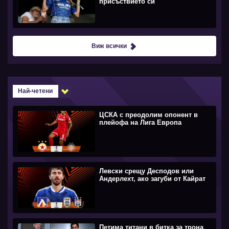
присъствието си
Виж всички
Най-четени
ЦСКА с преодолим опонент в
плейофа на Лига Европа
Левски срещу Десподов или
Андерлехт, ако загуби от Кайрат
Петима титани в битка за трона