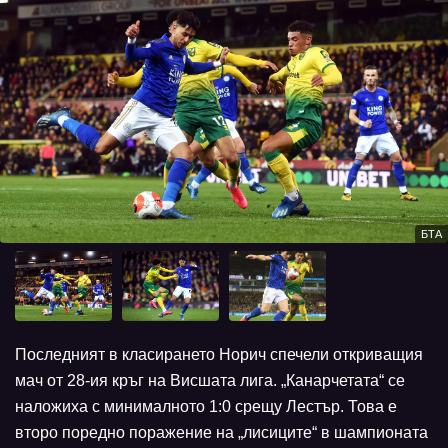
БТА
Последният в класирането Норич спечели откриващия
мач от 28-ия кръг на Висшата лига. „Канарчетата“ се
наложиха с минималното 1:0 срещу Лестър. Това е
второ поредно поражение на „лисиците“ в шампионата