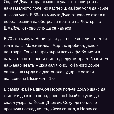
Ондрей Дуда отправи мощен удар от границата на
наказателното поле, но Каспер Шмайхел успя да избие
в ъглов удар. В 66-ата минута Дуда отново се озова в
добра позиция да обстрелва вратата на Лестър, но
Шмайхел отново успя да се намеси.
В 70-ата минута Норич успя да стигне до единствения
гол в мача. Максимилиан Аарънс проби отдясно и
центрира. Топката прехвърли всички футболисти в
наказателното поле и стигна до другия краен бранител
на „канарчетата“ – Джамал Люис. Той много добре
овладя на гърди и с диагонален удар не остави
шансове на Шмайхел – 1:0.
В самия край на двубоя Норич получи добър шанс да
стигне и до второ попадение, но Шмайхел успя да
спаси удара на Йосип Дърмич. Секунди по-късно
прозвуча последния съдийски сигнал, а Норич се