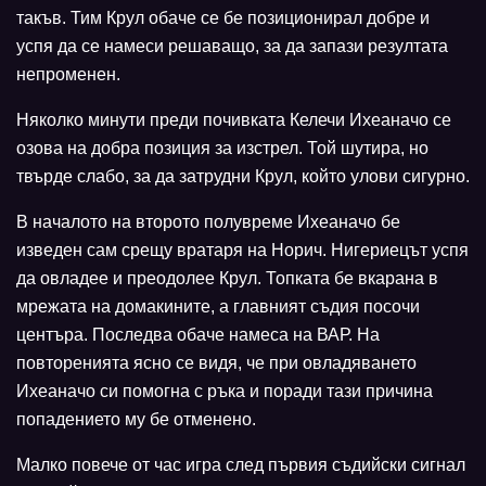
такъв. Тим Крул обаче се бе позиционирал добре и
успя да се намеси решаващо, за да запази резултата
непроменен.
Няколко минути преди почивката Келечи Ихеаначо се
озова на добра позиция за изстрел. Той шутира, но
твърде слабо, за да затрудни Крул, който улови сигурно.
В началото на второто полувреме Ихеаначо бе
изведен сам срещу вратаря на Норич. Нигериецът успя
да овладее и преодолее Крул. Топката бе вкарана в
мрежата на домакините, а главният съдия посочи
центъра. Последва обаче намеса на ВАР. На
повторенията ясно се видя, че при овладяването
Ихеаначо си помогна с ръка и поради тази причина
попадението му бе отменено.
Малко повече от час игра след първия съдийски сигнал