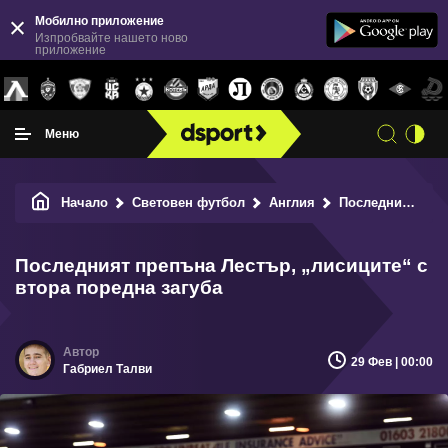
Мобилно приложение
Изпробвайте нашето ново
приложение
Меню
Начало
Световен футбол
Англия
Последният препъна Лестър, „лисиците“ с втора поредна загуба
Последният препъна Лестър, „лисиците“ с
втора поредна загуба
29 Фев | 00:00
Габриел Талви