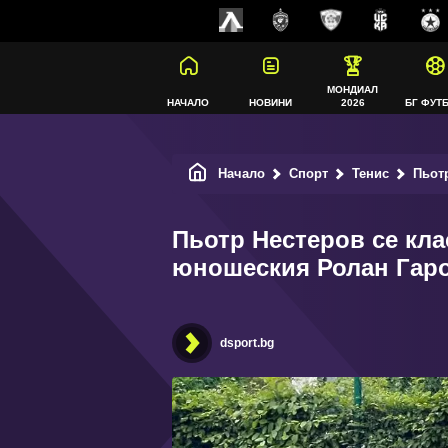
МОНДИАЛ
НАЧАЛО
НОВИНИ
2026
БГ ФУТ
Начало
Спорт
Тенис
Пьотр 
Пьотр Нестеров се кла
юношеския Ролан Гар
dsport.bg