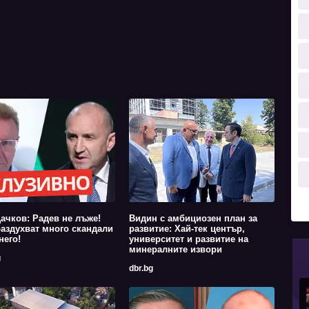
ачков: Радев не лъже!
Видин с амбициозен план за
аздухват много скандали
развитие: Хай-тек център,
него!
университет и развитие на
минералните извори
g
dbr.bg