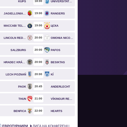
18
00
KUPS
UNIVERSITATEA CRAIOVA
19
00
JAGIELLONIA BIAŁYSTOK
RANGERS
19
00
MACCABI TEL AVIV
ЦСКА
20
00
LINCOLN RED IMPS
OMONIA NICOSIA
20
00
SALZBURG
PAFOS
20
00
HRADEC KRÁLOVÉ
BESIKTAS
20
00
LECH POZNAŃ
KÍ
20
45
PAOK
ANDERLECHT
21
00
THUN
VÍKINGUR REYKJAVÍK
22
00
BENFICA
HEARTS
ЕВРОТУРНИРИ
ЛИГА НА КОНФЕРЕНЦИИТЕ