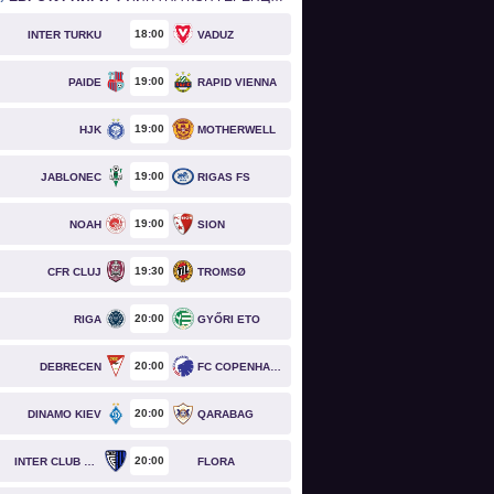
18
00
INTER TURKU
VADUZ
19
00
PAIDE
RAPID VIENNA
19
00
HJK
MOTHERWELL
19
00
JABLONEC
RIGAS FS
19
00
NOAH
SION
19
30
CFR CLUJ
TROMSØ
20
00
RIGA
GYŐRI ETO
20
00
DEBRECEN
FC COPENHAGEN
20
00
DINAMO KIEV
QARABAG
20
00
INTER CLUB D'ESCALDES
FLORA