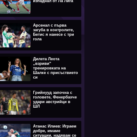
изпаднал от Ла Лига
Арсенал с първа
загуба в контролите,
Бетис я нанесе с три
гола
Дилета Леота
„взриви“
тренировката на
Шалке с присъствието
си
Грийнууд започна с
головете, Фенербахче
удари австрийци в
ШЛ
Атанас Илиев: Играем
добре, имаме
ситуации, надявам се