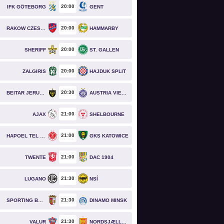
20
00
IFK GÖTEBORG
GENT
20
00
RAKOW CZESTOCHOWA
HAMMARBY
20
00
SHERIFF
ST. GALLEN
20
00
ZALGIRIS
HAJDUK SPLIT
20
30
BEITAR JERUSALEM
AUSTRIA VIENNA
21
00
AJAX
SHELBOURNE
21
00
HAPOEL TEL AVIV
GKS KATOWICE
21
00
TWENTE
DAC 1904
21
30
LUGANO
NSÍ
21
30
SPORTING BRAGA
DINAMO MINSK
21
30
VALUR
NORDSJÆLLAND