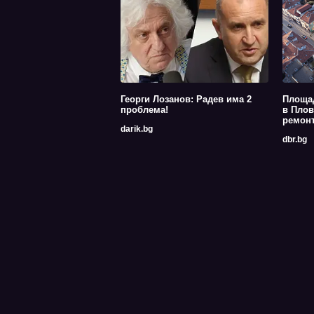
Георги Лозанов: Радев има 2
Площа
проблема!
в Плов
ремон
darik.bg
dbr.bg