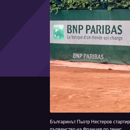
Българинът Пьотр Нестеров стартир
първенство на Франция по тенис.