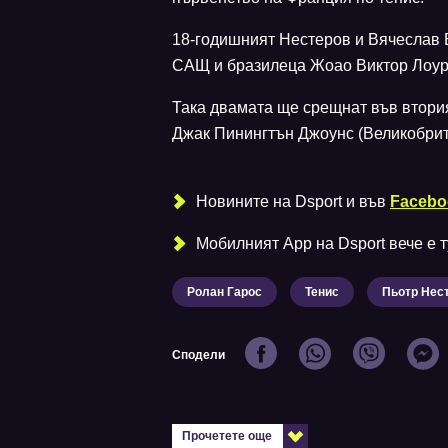
18-годишният Нестеров и Вячеслав 
САЩ и бразилеца Жоао Виктор Лоурей
Така двамата ще срещнат във втория
Джак Пинингтън Джоунс (Великобрит
Новините на Dsport и във
Facebo
Мобилният Аpp на Dsport вече е ту
Ролан Гарос
Тенис
Пьотр Нес
Сподели
Прочетете още