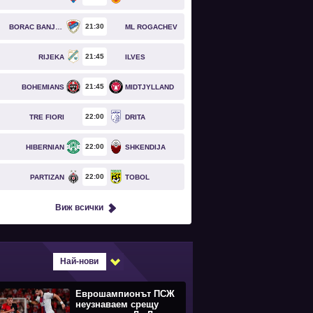
21
30
BORAC BANJA LUKA
ML ROGACHEV
21
45
RIJEKA
ILVES
21
45
BOHEMIANS
MIDTJYLLAND
22
00
TRE FIORI
DRITA
22
00
HIBERNIAN
SHKENDIJA
22
00
PARTIZAN
TOBOL
Виж всички
Най-нови
Еврошампионът ПСЖ
неузнаваем срещу