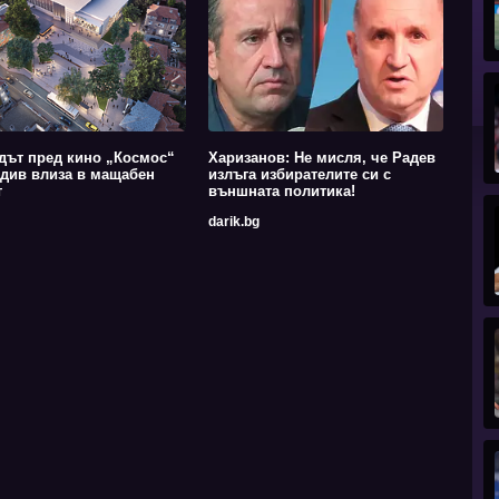
дът пред кино „Космос“
Харизанов: Не мисля, че Радев
див влиза в мащабен
излъга избирателите си с
т
външната политика!
darik.bg