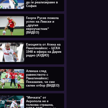
да ги реализираме в
София
Георги Русев пожела
успех на Левски и
„другия
евроучастник“
(ВИДЕО)
Емоцията oт Атина на
Панатинайкос – ЦСКА
1948 в ефира на Дарик
радио (АУДИО)
Алвеша след
равенството с
Панатинайкос:
Показахме, че сме
силен отбор (ВИДЕО)
''Мечката'' от
Акропола не е
толкова страшна,