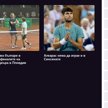
ма българи в
Алкарас няма да играе и в
финалите на
Синсинати
жъра в Пловдив