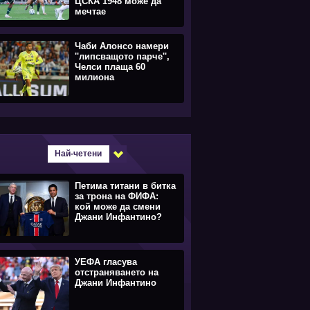
ЦСКА 1948 може да
мечтае
Чаби Алонсо намери
''липсващото парче'',
Челси плаща 60
милиона
Най-четени
Петима титани в битка
за трона на ФИФА:
кой може да смени
Джани Инфантино?
УЕФА гласува
отстраняването на
Джани Инфантино