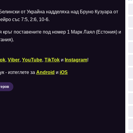
Белински от Украйна надделяха над Бруно Кузуара от
ро със 7:5, 2:6, 10-6.
 кръг поставените под номер 1 Марк Лаял (Естония) и
ания).
ok
,
Viber
,
YouTube
,
TikTok
и
Instagram
!
к - изтеглете за
Android
и
iOS
теров