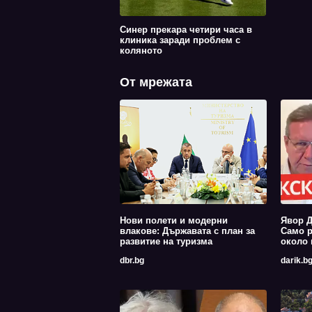
Синер прекара четири часа в
клиника заради проблем с
коляното
От мрежата
Нови полети и модерни
Явор Д
влакове: Държавата с план за
Само р
развитие на туризма
около 
dbr.bg
darik.b