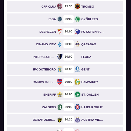
19
30
CFR CLUJ
TROMSØ
20
00
RIGA
GYŐRI ETO
20
00
DEBRECEN
FC COPENHAGEN
20
00
DINAMO KIEV
QARABAG
20
00
INTER CLUB D'ESCALDES
FLORA
20
00
IFK GÖTEBORG
GENT
20
00
RAKOW CZESTOCHOWA
HAMMARBY
20
00
SHERIFF
ST. GALLEN
20
00
ZALGIRIS
HAJDUK SPLIT
20
30
BEITAR JERUSALEM
AUSTRIA VIENNA