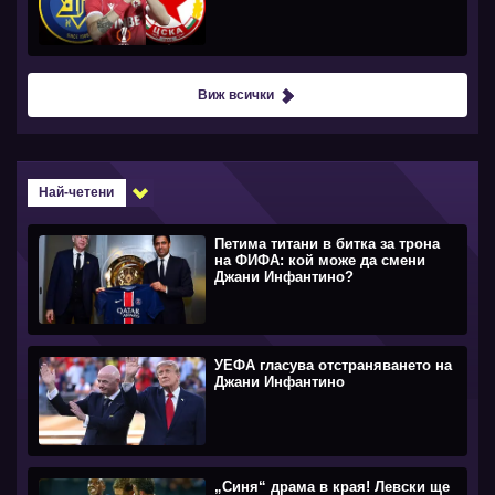
Виж всички
Най-четени
Петима титани в битка за трона
на ФИФА: кой може да смени
Джани Инфантино?
УЕФА гласува отстраняването на
Джани Инфантино
„Синя“ драма в края! Левски ще