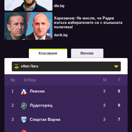
dbr.bg
Харизанов: Не мисля, че Радев
излъга избирателите си с външната
политика!
darik.bg
Класиране
Мачове
№
Oтбор
М
Т
1
Левски
3
9
2
Лудогорец
3
9
3
Спартак Варна
3
7