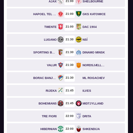
21
00
AJAX
SHELBOURNE
21
00
HAPOEL TEL AVIV
GKS KATOWICE
21
00
TWENTE
DAC 1904
21
30
LUGANO
NSÍ
21
30
SPORTING BRAGA
DINAMO MINSK
21
30
VALUR
NORDSJÆLLAND
21
30
BORAC BANJA LUKA
ML ROGACHEV
21
45
RIJEKA
ILVES
21
45
BOHEMIANS
MIDTJYLLAND
22
00
TRE FIORI
DRITA
22
00
HIBERNIAN
SHKENDIJA