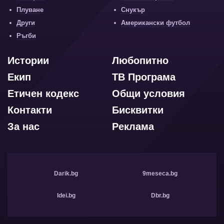
Плуване
Снукър
Други
Американски футбол
Ръгби
Истории
Любопитно
Екип
ТВ Програма
Етичен кодекс
Общи условия
Контакти
Бисквитки
За нас
Реклама
Darik.bg
9meseca.bg
Idei.bg
Dbr.bg