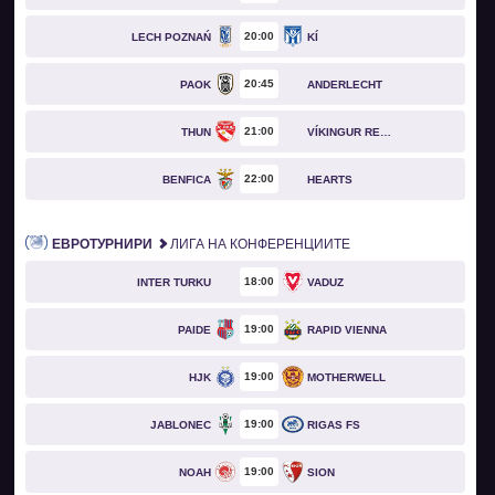
20
00
LECH POZNAŃ
KÍ
20
45
PAOK
ANDERLECHT
21
00
THUN
VÍKINGUR REYKJAVÍK
22
00
BENFICA
HEARTS
ЕВРОТУРНИРИ
ЛИГА НА КОНФЕРЕНЦИИТЕ
18
00
INTER TURKU
VADUZ
19
00
PAIDE
RAPID VIENNA
19
00
HJK
MOTHERWELL
19
00
JABLONEC
RIGAS FS
19
00
NOAH
SION