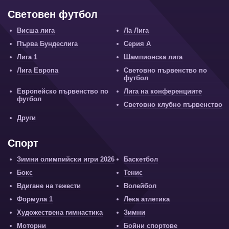
Световен футбол
Висша лига
Ла Лига
Първа Бундеслига
Серия А
Лига 1
Шампионска лига
Лига Европа
Световно първенство по
футбол
Европейско първенство по
Лига на конференциите
футбол
Световно клубно първенство
Други
Спорт
Зимни олимпийски игри 2026
Баскетбол
Бокс
Тенис
Вдигане на тежести
Волейбол
Формула 1
Лека атлетика
Художествена гимнастика
Зимни
Моторни
Бойни спортове