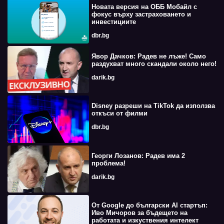
Новата версия на ОББ Мобайл с
фокус върху застраховането и
инвестициите
dbr.bg
Явор Дачков: Радев не лъже! Само
раздухват много скандали около него!
darik.bg
Disney разреши на TikTok да използва
откъси от филми
dbr.bg
Георги Лозанов: Радев има 2
проблема!
darik.bg
От Google до български AI стартъп:
Иво Мичоров за бъдещето на
работата и изкуствения интелект