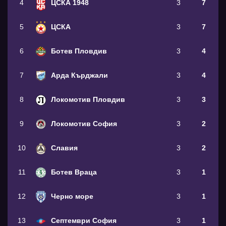
4
ЦСКА 1948
3
7
5
ЦСКА
3
7
6
Ботев Пловдив
3
4
7
Арда Кърджали
3
4
8
Локомотив Пловдив
3
3
9
Локомотив София
3
2
10
Славия
3
2
11
Ботев Враца
3
1
12
Черно море
3
1
13
Септември София
3
1