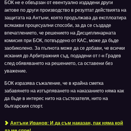
БОК не е обвързан от евентуално издадени други
актове по други производство в резултат действията на
защитата на Антъни, която продължава да експлоатира
всякакви процесуални способи, за да се създаде
впечатлението, че решението на Дисциплинарната
комисия при БОК, потвърдено от КАС, може да бъде
заобиколено. За пълнота може да се добави, че всички
искания до Арбитражния съд, подадени от г-н Градев
след обявяването на решението, са оставени без
уважение.
БОК изразява съжаление, че в крайна сметка
забавянето на изтърпяването на наказанието няма как
да бъде в интерес нито на състезателя, нито на
българския спорт.
Антъни Иванов: И да съм наказан, пак няма кой
да ме спре!