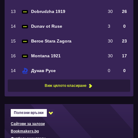
13
Dobrudzha 1919
30
26
14
Dunav ot Ruse
3
0
15
Beroe Stara Zagora
30
23
16
Montana 1921
30
17
14
Дунав Русе
0
0
Виж цялото класиране
Полезни връзки
Сайтове за залози
Bookmakers.bg