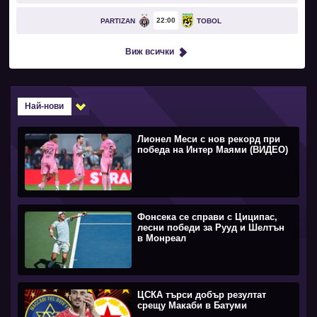
22
00
PARTIZAN
TOBOL
Виж всички
Най-нови
Лионел Меси с нов рекорд при
победа на Интер Маями (ВИДЕО)
Фонсека се справи с Циципас,
лесни победи за Рууд и Шелтън
в Монреал
ЦСКА търси добър резултат
срещу Макаби в Батуми