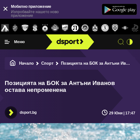
Мобилно приложение
Изпробвайте нашето ново
приложение
Меню
Начало
Спорт
Позицията на БОК за Антъни Иванов остава непроменена
Позицията на БОК за Антъни Иванов
остава непроменена
dsport.bg
29 Юни | 17:47