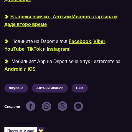
Въпреки всичко - Антъни Иванов стартира и
даде второ време
Новините на Dsport и във
Facebook
,
Viber
,
YouTube
,
TikTok
и
Instagram
!
Мобилният Аpp на Dsport вече е тук - изтеглете за
Android
и
iOS
плуване
Антъни Иванов
БОК
Сподели
Прочетете още