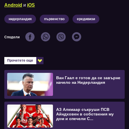
Android
и
iOS
нидерландия
първенство
ередивизи
Сподели
Прочетете още
Ван Гаал е готов да се завърне
начело на Нидерландия
АЗ Алкмаар съкруши ПСВ
Айндховен в собствения му
дом и спечели С...