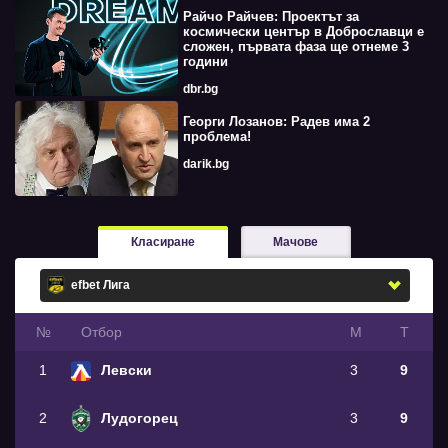
Райчо Райчев: Проектът за
космически център в Доброславци е
сложен, първата фаза ще отнеме 3
години
dbr.bg
Георги Лозанов: Радев има 2
проблема!
darik.bg
Класиране
Мачове
№
Oтбор
М
Т
1
Левски
3
9
2
Лудогорец
3
9