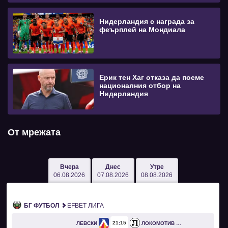
Нидерландия с награда за
феърплей на Мондиала
Ерик тен Хаг отказа да поеме
националния отбор на
Нидерландия
От мрежата
Вчера
Днес
Утре
06.08.2026
07.08.2026
08.08.2026
БГ ФУТБОЛ
EFBET ЛИГА
21
15
ЛЕВСКИ
ЛОКОМОТИВ ПЛОВДИВ