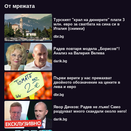
От мрежата
Турският "крал на дюнерите" плати 3
млн. евро за сватбата на сина си в
Италия (снимки)
dbr.bg
Радев повтаря модела „Борисов“!
Анализ на Валерия Велева
darik.bg
Първи вериги у нас премахват
двойното обозначение на цените в
лева и евро
dbr.bg
Явор Дачков: Радев не лъже! Само
раздухват много скандали около него!
darik.bg