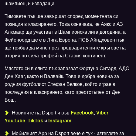
шампион, и изпадащи.
Тимовете пък ще завършат според моментната си
позиция в класирането. Това означава, че Аякс и АЗ
Алкмаар ще участват в Шампионска лига догодина, а
Фейеноорд ще е в Лига Европа. ПСВ Айндховен пък
ще трябва да мине през предварителните кръгове на
втория по сила трофей на Стария континент.
Мястото си в елита пък запазват Фортуна Ситард, АДО
Ден Хааг, както и Валвайк. Това е добра новина за
родния футболист Стефан Велков, който играе в
последния в класирането, като преотстъпен от Ден
Бош.
Новините на Dsport и във
Facebook
,
Viber
,
YouTube
,
TikTok
и
Instagram
!
Мобилният Аpp на Dsport вече е тук - изтеглете за