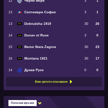
12
Черно море
3
1
13
Септември София
3
1
13
Dobrudzha 1919
30
26
14
Dunav ot Ruse
3
0
15
Beroe Stara Zagora
30
23
16
Montana 1921
30
17
14
Дунав Русе
0
0
Виж цялото класиране
Полезни връзки