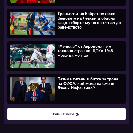
Треньорът на Кайрат похвали
феновете на Левски и обясни
защо отборът му не е стигнал до
равенството
''Мечката'' от Акропола не е
толкова страшна, ЦСКА 1948
може да мечтае
Петима титани в битка за трона
на ФИФА: кой може да смени
Джани Инфантино?
Виж всички