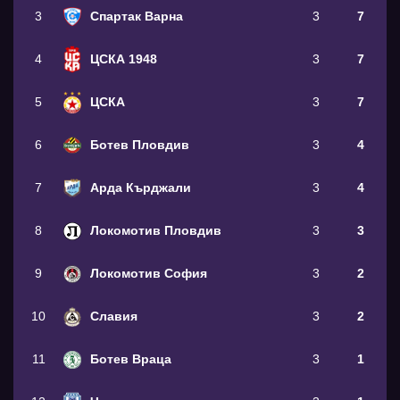
3
Спартак Варна
3
7
4
ЦСКА 1948
3
7
5
ЦСКА
3
7
6
Ботев Пловдив
3
4
7
Арда Кърджали
3
4
8
Локомотив Пловдив
3
3
9
Локомотив София
3
2
10
Славия
3
2
11
Ботев Враца
3
1