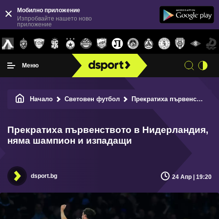
Мобилно приложение
Изпробвайте нашето ново
приложение
Меню
Начало
Световен футбол
Прекратиха първенството в Нидерландия, няма шампион и изпадащи
Прекратиха първенството в Нидерландия,
няма шампион и изпадащи
dsport.bg
24 Апр | 19:20