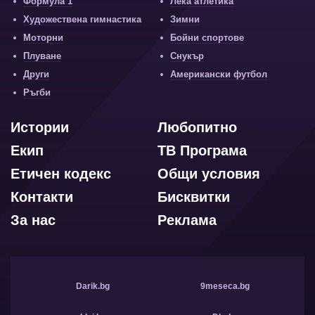
Формула 1
Лека атлетика
Художествена гимнастика
Зимни
Моторни
Бойни спортове
Плуване
Снукър
Други
Американски футбол
Ръгби
Истории
Любопитно
Екип
ТВ Програма
Етичен кодекс
Общи условия
Контакти
Бисквитки
За нас
Реклама
Darik.bg
9meseca.bg