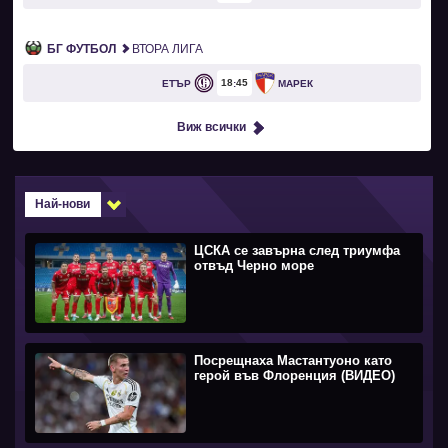
БГ ФУТБОЛ
ВТОРА ЛИГА
18
45
ЕТЪР
МАРЕК
Виж всички
Най-нови
ЦСКА се завърна след триумфа
отвъд Черно море
Посрещнаха Мастантуоно като
герой във Флоренция (ВИДЕО)