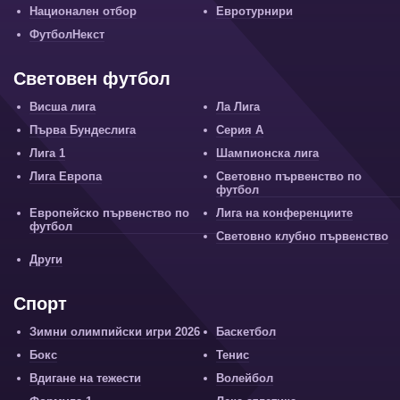
Национален отбор
Евротурнири
ФутболНекст
Световен футбол
Висша лига
Ла Лига
Първа Бундеслига
Серия А
Лига 1
Шампионска лига
Лига Европа
Световно първенство по
футбол
Европейско първенство по
Лига на конференциите
футбол
Световно клубно първенство
Други
Спорт
Зимни олимпийски игри 2026
Баскетбол
Бокс
Тенис
Вдигане на тежести
Волейбол