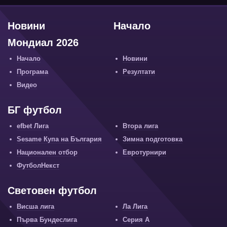
Новини
Начало
Мондиал 2026
Начало
Новини
Програма
Резултати
Видео
БГ футбол
efbet Лига
Втора лига
Sesame Купа на България
Зимна подготовка
Национален отбор
Евротурнири
ФутболНекст
Световен футбол
Висша лига
Ла Лига
Първа Бундеслига
Серия А