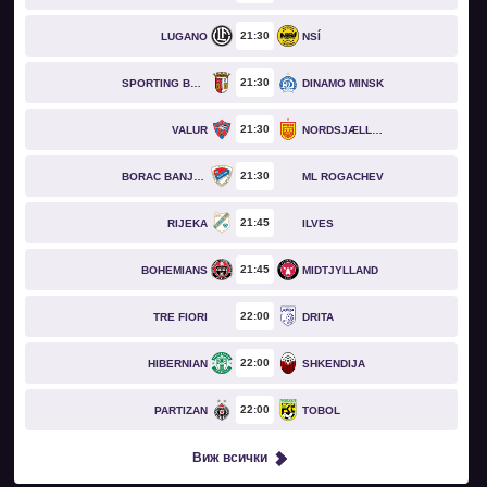
21
30
LUGANO
NSÍ
21
30
SPORTING BRAGA
DINAMO MINSK
21
30
VALUR
NORDSJÆLLAND
21
30
BORAC BANJA LUKA
ML ROGACHEV
21
45
RIJEKA
ILVES
21
45
BOHEMIANS
MIDTJYLLAND
22
00
TRE FIORI
DRITA
22
00
HIBERNIAN
SHKENDIJA
22
00
PARTIZAN
TOBOL
Виж всички