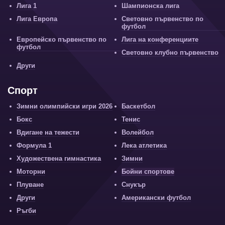
Лига 1
Шампионска лига
Лига Европа
Световно първенство по
футбол
Европейско първенство по
Лига на конференциите
футбол
Световно клубно първенство
Други
Спорт
Зимни олимпийски игри 2026
Баскетбол
Бокс
Тенис
Вдигане на тежести
Волейбол
Формула 1
Лека атлетика
Художествена гимнастика
Зимни
Моторни
Бойни спортове
Плуване
Снукър
Други
Американски футбол
Ръгби