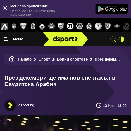
Мобилно приложение
Изпробвайте нашето ново
приложение
Меню
Начало
Спорт
Бойни спортове
През декември ще има нов спектакъл в Саудитска Арабия
През декември ще има нов спектакъл в
Саудитска Арабия
dsport.bg
13 Ное | 13:09