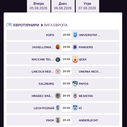
Вчера
Днес
Утре
05.08.2026
06.08.2026
07.08.2026
ЕВРОТУРНИРИ
ЛИГА ЕВРОПА
18
00
KUPS
UNIVERSITATEA CRAIOVA
19
00
JAGIELLONIA BIAŁYSTOK
RANGERS
19
00
MACCABI TEL AVIV
ЦСКА
20
00
LINCOLN RED IMPS
OMONIA NICOSIA
20
00
SALZBURG
PAFOS
20
00
HRADEC KRÁLOVÉ
BESIKTAS
20
00
LECH POZNAŃ
KÍ
20
45
PAOK
ANDERLECHT