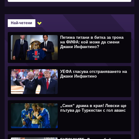
Най-четени
Петима титани в битка за трона
на ФИФА: кой може да смени
Джани Инфантино?
УЕФА гласува отстраняването на
Джани Инфантино
„Синя“ драма в края! Левски ще
пътува до Туркестан с гол аванс