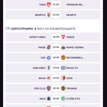
21
00
THUN
VÍKINGUR REYKJAVÍK
22
00
BENFICA
HEARTS
ЕВРОТУРНИРИ
ЛИГА НА КОНФЕРЕНЦИИТЕ
18
00
INTER TURKU
VADUZ
19
00
PAIDE
RAPID VIENNA
19
00
HJK
MOTHERWELL
19
00
JABLONEC
RIGAS FS
19
00
NOAH
SION
19
30
CFR CLUJ
TROMSØ
20
00
RIGA
GYŐRI ETO