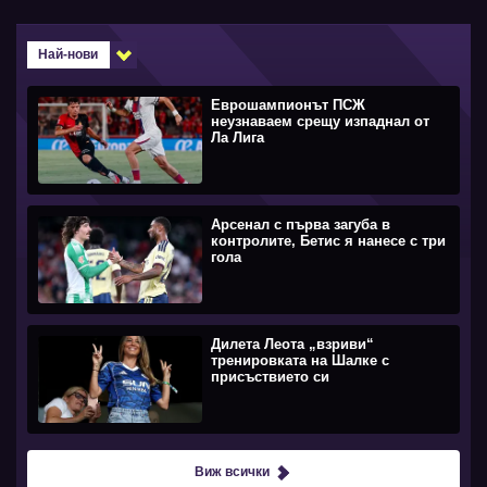
Най-нови
Еврошампионът ПСЖ
неузнаваем срещу изпаднал от
Ла Лига
Арсенал с първа загуба в
контролите, Бетис я нанесе с три
гола
Дилета Леота „взриви“
тренировката на Шалке с
присъствието си
Виж всички