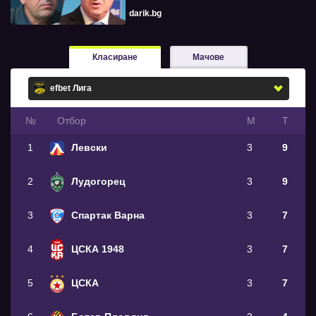
darik.bg
Класиране
Мачове
№
Oтбор
М
Т
1
Левски
3
9
2
Лудогорец
3
9
3
Спартак Варна
3
7
4
ЦСКА 1948
3
7
5
ЦСКА
3
7