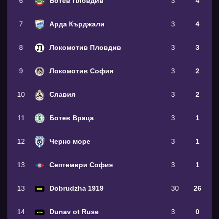
6
Ботев Пловдив
3
4
7
Арда Кърджали
3
4
8
Локомотив Пловдив
3
3
9
Локомотив София
3
2
10
Славия
3
2
11
Ботев Враца
3
1
12
Черно море
3
1
13
Септември София
3
1
13
Dobrudzha 1919
30
26
14
Dunav ot Ruse
3
0