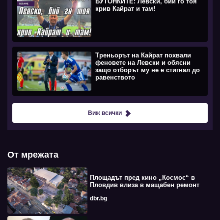
БУТОНКИТЕ: Левски, бий го тоя
крив Кайрат и там!
Треньорът на Кайрат похвали
феновете на Левски и обясни
защо отборът му не е стигнал до
равенството
Виж всички
От мрежата
Площадът пред кино „Космос“ в
Пловдив влиза в мащабен ремонт
dbr.bg