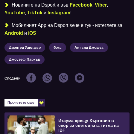
Новините на Dsport и във
Facebook
,
Viber
,
YouTube
,
TikTok
и
Instagram
!
Мобилният Аpp на Dsport вече е тук - изтеглете за
Android
и
iOS
Дионтей Уайлдър
бокс
Антъни Джошуа
Джоузеф Паркър
Сподели
Прочетете още
Итаума срещу Хъргович в
спор за световната титла на
IBF