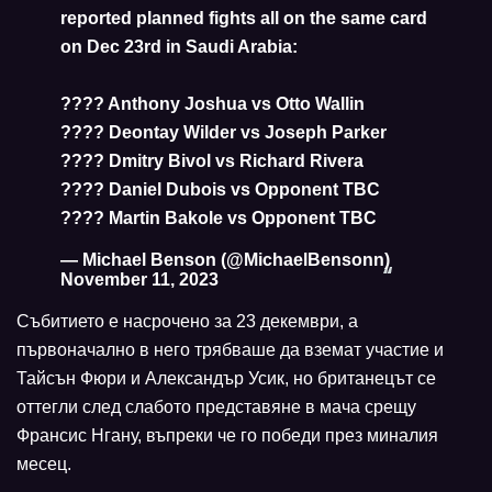
reported planned fights all on the same card
on Dec 23rd in Saudi Arabia:
???? Anthony Joshua vs Otto Wallin
???? Deontay Wilder vs Joseph Parker
???? Dmitry Bivol vs Richard Rivera
???? Daniel Dubois vs Opponent TBC
???? Martin Bakole vs Opponent TBC
— Michael Benson (@MichaelBensonn)
November 11, 2023
Събитието е насрочено за 23 декември, а
първоначално в него трябваше да вземат участие и
Тайсън Фюри и Александър Усик, но британецът се
оттегли след слабото представяне в мача срещу
Франсис Нгану, въпреки че го победи през миналия
месец.