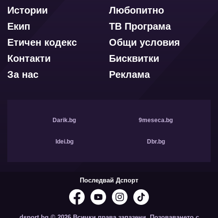
Истории
Любопитно
Екип
ТВ Програма
Етичен кодекс
Общи условия
Контакти
Бисквитки
За нас
Реклама
Darik.bg
9meseca.bg
Idei.bg
Dbr.bg
Последвай Дспорт
dsport.bg © 2026 Всички права запазени. Позоваването с