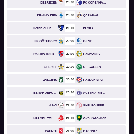
20
00
DEBRECEN
FC COPENHAGEN
20
00
DINAMO KIEV
QARABAG
20
00
INTER CLUB D'ESCALDES
FLORA
20
00
IFK GÖTEBORG
GENT
20
00
RAKOW CZESTOCHOWA
HAMMARBY
20
00
SHERIFF
ST. GALLEN
20
00
ZALGIRIS
HAJDUK SPLIT
20
30
BEITAR JERUSALEM
AUSTRIA VIENNA
21
00
AJAX
SHELBOURNE
21
00
HAPOEL TEL AVIV
GKS KATOWICE
21
00
TWENTE
DAC 1904