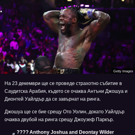
Getty Images
На 23 декември ще се проведе страхотно събитие в
Саудитска Арабия, където се очаква Антъни Джошуа и
Дионтей Уайлдър да се завърнат на ринга.
Джошуа ще се бие срещу Ото Уолин, докато Уайлдър
очаква двубой на ринга срещу Джоузеф Паркър.
???? Anthony Joshua and Deontay Wilder