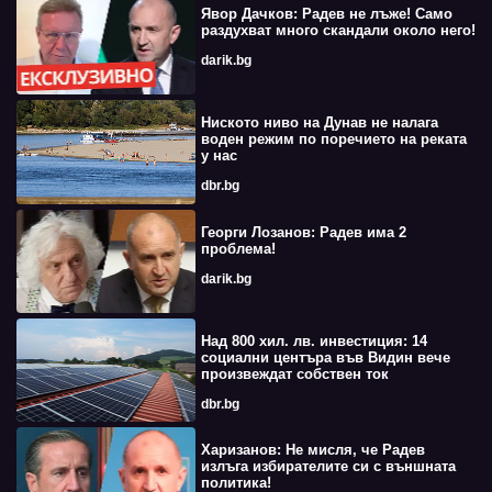
Явор Дачков: Радев не лъже! Само
раздухват много скандали около него!
darik.bg
Ниското ниво на Дунав не налага
воден режим по поречието на реката
у нас
dbr.bg
Георги Лозанов: Радев има 2
проблема!
darik.bg
Над 800 хил. лв. инвестиция: 14
социални центъра във Видин вече
произвеждат собствен ток
dbr.bg
Харизанов: Не мисля, че Радев
излъга избирателите си с външната
политика!