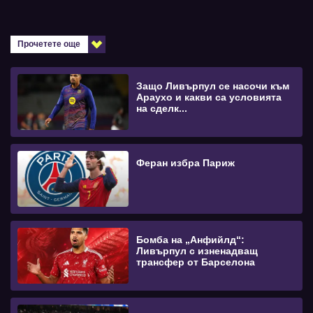
Прочетете още
Защо Ливърпул се насочи към
Араухо и какви са условията
на сделк...
Феран избра Париж
Бомба на „Анфийлд“:
Ливърпул с изненадващ
трансфер от Барселона