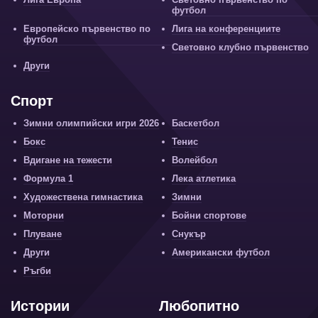
футбол
Европейско първенство по
Лига на конференциите
футбол
Световно клубно първенство
Други
Спорт
Зимни олимпийски игри 2026
Баскетбол
Бокс
Тенис
Вдигане на тежести
Волейбол
Формула 1
Лека атлетика
Художествена гимнастика
Зимни
Моторни
Бойни спортове
Плуване
Снукър
Други
Американски футбол
Ръгби
Истории
Любопитно