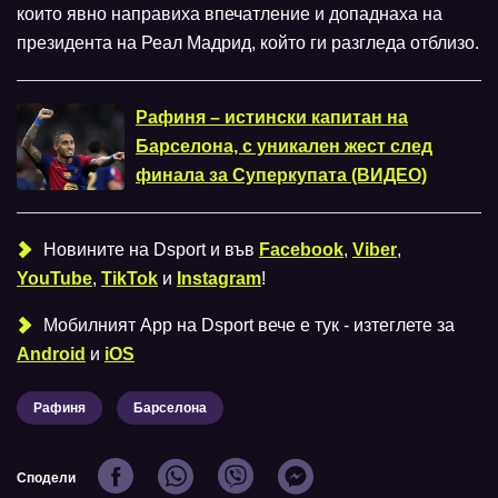
които явно направиха впечатление и допаднаха на
президента на Реал Мадрид, който ги разгледа отблизо.
Рафиня – истински капитан на
Барселона, с уникален жест след
финала за Суперкупата (ВИДЕО)
Новините на Dsport и във
Facebook
,
Viber
,
YouTube
,
TikTok
и
Instagram
!
Мобилният Аpp на Dsport вече е тук - изтеглете за
Android
и
iOS
Рафиня
Барселона
Сподели