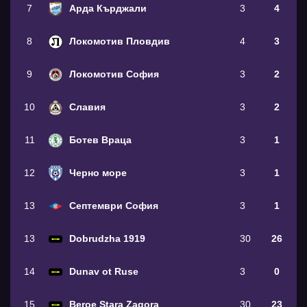
7
Арда Кърджали
3
4
8
Локомотив Пловдив
4
3
9
Локомотив София
3
2
10
Славия
3
2
11
Ботев Враца
3
1
12
Черно море
3
1
13
Септември София
3
1
13
Dobrudzha 1919
30
26
14
Dunav ot Ruse
3
0
15
Beroe Stara Zagora
30
23