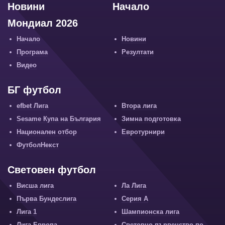
Новини
Начало
Мондиал 2026
Начало
Новини
Програма
Резултати
Видео
БГ футбол
efbet Лига
Втора лига
Sesame Купа на България
Зимна подготовка
Национален отбор
Евротурнири
ФутболНекст
Световен футбол
Висша лига
Ла Лига
Първа Бундеслига
Серия А
Лига 1
Шампионска лига
Лига Европа
Световно първенство по