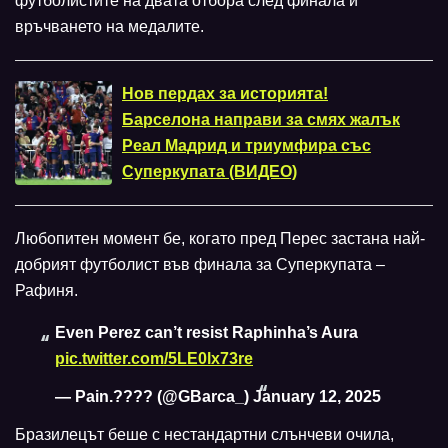
футболистите на двата отбора след финала и
връчването на медалите.
Нов пердах за историята!
Барселона направи за смях жалък
Реал Мадрид и триумфира със
Суперкупата (ВИДЕО)
Любопитен момент бе, когато пред Перес застана най-
добрият футболист във финала за Суперкупата –
Рафиня.
Even Perez can’t resist Raphinha’s Aura
pic.twitter.com/5LE0lx73re
— Pain.???? (@GBarca_)
January 12, 2025
Бразилецът беше с нестандартни слънчеви очила,