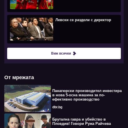
Левски се раздели с директор
Виж всички
От мрежата
Панагюрски производител инвестира
в нова 5-осна машина за по-
ефективно производство
dbr.bg
Брутална гавра и убийство в
Пловдив! Говори Ружа Райчева