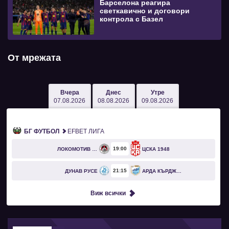
Барселона реагира
светкавично и договори
контрола с Базел
От мрежата
Вчера
Днес
Утре
07.08.2026
08.08.2026
09.08.2026
БГ ФУТБОЛ
EFBET ЛИГА
19
00
ЛОКОМОТИВ СОФИЯ
ЦСКА 1948
21
15
ДУНАВ РУСЕ
АРДА КЪРДЖАЛИ
Виж всички