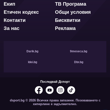
Екип
ТВ Програма
Етичен кодекс
Общи условия
Контакти
Бисквитки
За нас
Реклама
Darik.bg
9meseca.bg
Idei.bg
Dbr.bg
Последвай Дспорт
dsport.bg © 2026 Всички права запазени. Позоваването с
хиперлинк е задължително.