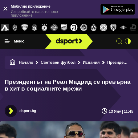
Мобилно приложение
Изпробвайте нашето ново
приложение
Меню
Начало
Световен футбол
Испания
Президентът на Реал Мадрид се превърна в хит в социалните мрежи
Президентът на Реал Мадрид се превърна
в хит в социалните мрежи
dsport.bg
13 Яну | 11:45