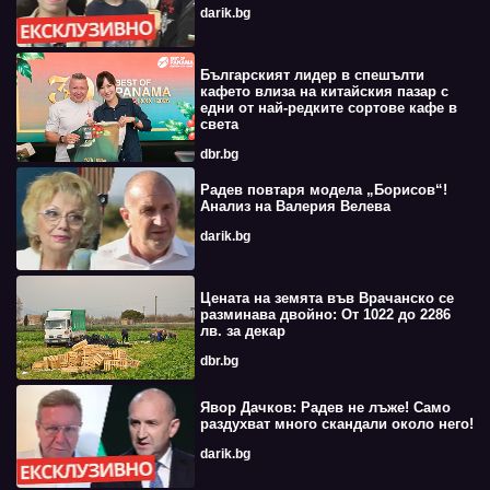
darik.bg
Българският лидер в спешълти
кафето влиза на китайския пазар с
едни от най-редките сортове кафе в
света
dbr.bg
Радев повтаря модела „Борисов“!
Анализ на Валерия Велева
darik.bg
Цената на земята във Врачанско се
разминава двойно: От 1022 до 2286
лв. за декар
dbr.bg
Явор Дачков: Радев не лъже! Само
раздухват много скандали около него!
darik.bg