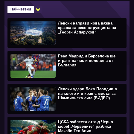
Най-четени
Левски направи нова важна
крачка за реконструкцията на
„Георги Аспарухов“
Реал Мадрид и Барселона ще
играят на час и половина от
България
Левски удари Локо Пловдив в
началото и в края с мисъл за
Шампионска лига (ВИДЕО)
ЦСКА заблестя отвъд Черно
море! „Червените“ разбиха
Макаби Тел Авив