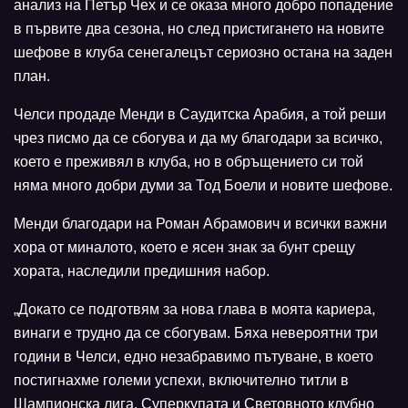
анализ на Петър Чех и се оказа много добро попадение
в първите два сезона, но след пристигането на новите
шефове в клуба сенегалецът сериозно остана на заден
план.
Челси продаде Менди в Саудитска Арабия, а той реши
чрез писмо да се сбогува и да му благодари за всичко,
което е преживял в клуба, но в обръщението си той
няма много добри думи за Тод Боели и новите шефове.
Менди благодари на Роман Абрамович и всички важни
хора от миналото, което е ясен знак за бунт срещу
хората, наследили предишния набор.
„Докато се подготвям за нова глава в моята кариера,
винаги е трудно да се сбогувам. Бяха невероятни три
години в Челси, едно незабравимо пътуване, в което
постигнахме големи успехи, включително титли в
Шампионска лига, Суперкупата и Световното клубно