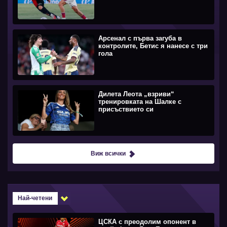
Арсенал с първа загуба в
контролите, Бетис я нанесе с три
гола
Дилета Леота „взриви“
тренировката на Шалке с
присъствието си
Виж всички
Най-четени
ЦСКА с преодолим опонент в