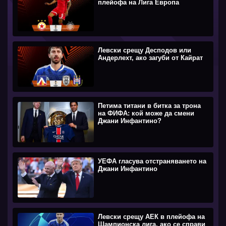
плейофа на Лига Европа
Левски срещу Десподов или
Андерлехт, ако загуби от Кайрат
Петима титани в битка за трона
на ФИФА: кой може да смени
Джани Инфантино?
УЕФА гласува отстраняването на
Джани Инфантино
Левски срещу АЕК в плейофа на
Шампионска лига, ако се справи