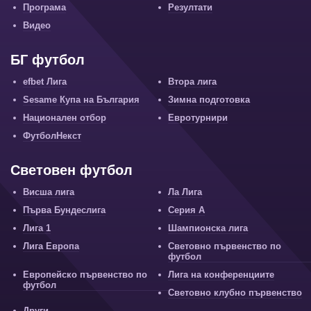
Програма
Резултати
Видео
БГ футбол
efbet Лига
Втора лига
Sesame Купа на България
Зимна подготовка
Национален отбор
Евротурнири
ФутболНекст
Световен футбол
Висша лига
Ла Лига
Първа Бундеслига
Серия А
Лига 1
Шампионска лига
Лига Европа
Световно първенство по
футбол
Европейско първенство по
Лига на конференциите
футбол
Световно клубно първенство
Други