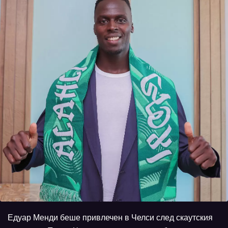
Едуар Менди беше привлечен в Челси след скаутския