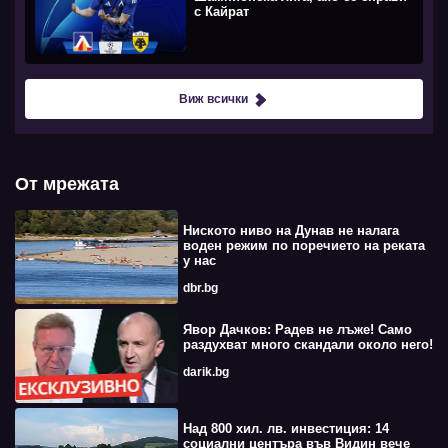
с Кайрат
Виж всички
От мрежата
Ниското ниво на Дунав не налага
воден режим по поречието на реката
у нас
dbr.bg
Явор Дачков: Радев не лъже! Само
раздухват много скандали около него!
darik.bg
Над 800 хил. лв. инвестиция: 14
социални центъра във Видин вече