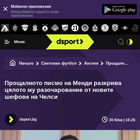
Мобилно приложение
Изпробвайте нашето ново
приложение
Меню
Начало
Световен футбол
Англия
Прощалното писмо на Менди разкрива цялото му разочарование от новите шефове на Челси
Прощалното писмо на Менди разкрива
цялото му разочарование от новите
шефове на Челси
dsport.bg
30 Юни | 10:26