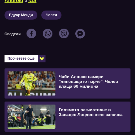
Android
и
iOS
Едуар Менди
Челси
Сподели
Прочетете още
Чаби Алонсо намери
''липсващото парче'', Челси
плаща 60 милиона
Голямото разчистване в
Западен Лондон вече започна