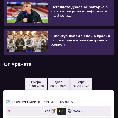
Легендата Дзола се завърна с
отговорна роля в реформите
на Итали...
Ювентус надви Челси с красив
гол в предсезонна контрола в
Хонкон...
От мрежата
Вчера
Днес
Утре
05.08.2026
06.08.2026
07.08.2026
ЕВРОТУРНИРИ
ШАМПИОНСКА ЛИГА
2
1
AGF
SABAH
FT