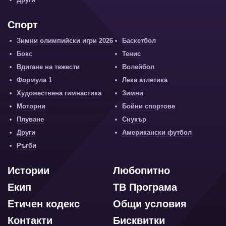
Спорт
Зимни олимпийски игри 2026
Баскетбол
Бокс
Тенис
Вдигане на тежести
Волейбол
Формула 1
Лека атлетика
Художествена гимнастика
Зимни
Моторни
Бойни спортове
Плуване
Снукър
Други
Американски футбол
Ръгби
Истории
Любопитно
Екип
ТВ Програма
Етичен кодекс
Общи условия
Контакти
Бисквитки