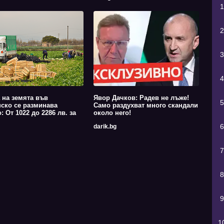
1
2
3
4
 на земята във
Явор Дачков: Радев не лъже!
5
ско се разминава
Само раздухват много скандали
: От 1022 до 2286 лв. за
около него!
6
darik.bg
7
8
9
1