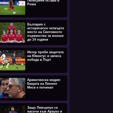
Пелегрини остава в
Рома
България с
историческо четвърто
място на Световното
първенство за юноши
до 14 години
Интер проби защитата
на Ювентус и записа
победа в Пърт
Аржентинска медия:
Бащата на Лионел
Меси е починал
Защо Ливърпул се
насочи към Араухо и