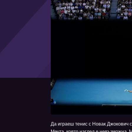
Да играеш тенис с Новак Джокович с
Мечта, която наглед е невъзможна. М