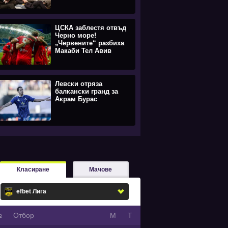
ЦСКА заблестя отвъд
Черно море!
„Червените“ разбиха
Макаби Тел Авив
Левски отряза
балкански гранд за
Акрам Бурас
Класиране
Мачове
№
Oтбор
М
Т