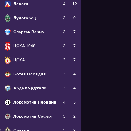
Левски
4
12
Лудогорец
3
9
Спартак Варна
3
7
ЦСКА 1948
3
7
ЦСКА
3
7
Ботев Пловдив
3
4
Арда Кърджали
3
4
Локомотив Пловдив
4
3
Локомотив София
3
2
0
Славия
3
2