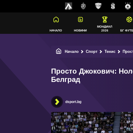
МОНДИАЛ
НАЧАЛО
НОВИНИ
2026
БГ ФУТ
Начало
Спорт
Тенис
Прост
Просто Джокович: Ноле
Белград
dsport.bg