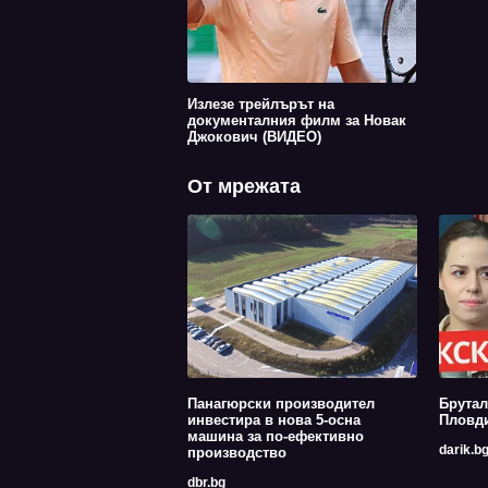
Излезе трейлърът на
документалния филм за Новак
Джокович (ВИДЕО)
От мрежата
Панагюрски производител
Брутал
инвестира в нова 5-осна
Пловди
машина за по-ефективно
darik.b
производство
dbr.bg