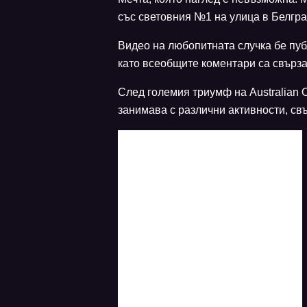
със световния №1 на улица в Белгра
Видео на любопитната случка бе пу
като всеобщите коментари са свърза
След големия триумф на Australian 
занимава с различни активности, св