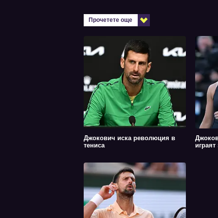
Прочетете още
Джокович иска революция в
Джоков
тениса
играят