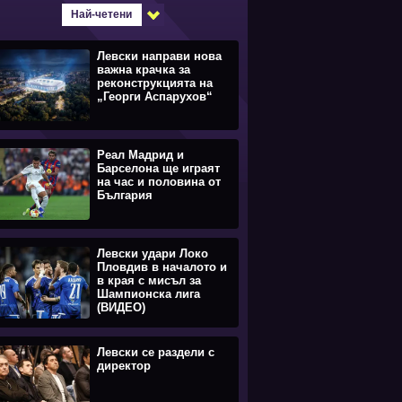
Най-четени
Левски направи нова
важна крачка за
реконструкцията на
„Георги Аспарухов“
Реал Мадрид и
Барселона ще играят
на час и половина от
България
Левски удари Локо
Пловдив в началото и
в края с мисъл за
Шампионска лига
(ВИДЕО)
Левски се раздели с
директор