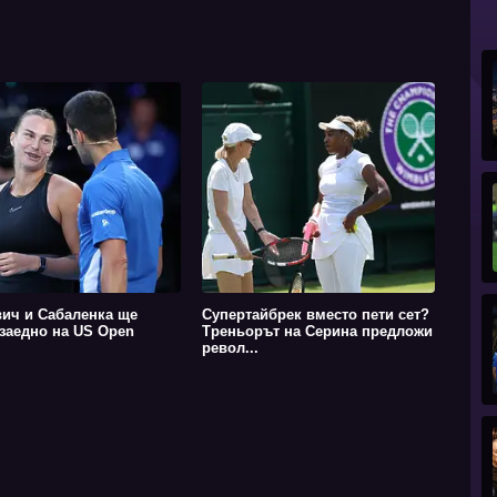
ич и Сабаленка ще
Супертайбрек вместо пети сет?
 заедно на US Open
Треньорът на Серина предложи
револ...