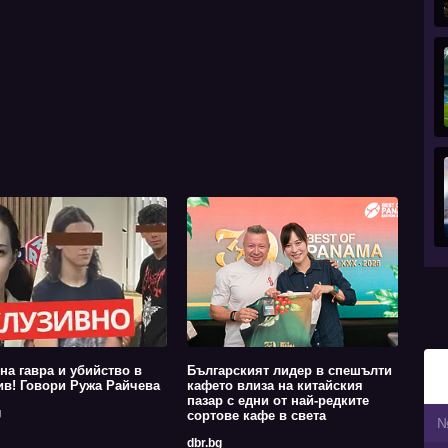
на гавра и убийство в
Българският лидер в спешълти
в! Говори Ружа Райчева
кафето влиза на китайския
пазар с едни от най-редките
g
сортове кафе в света
dbr.bg