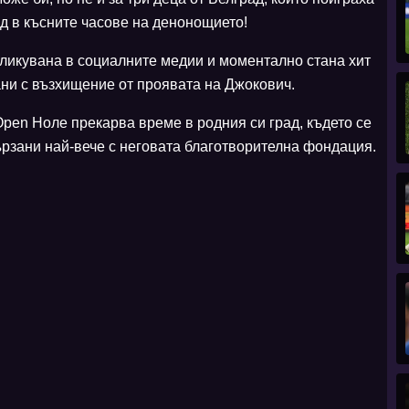
д в късните часове на денонощието!
бликувана в социалните медии и моментално стана хит
ни с възхищение от проявата на Джокович.
Open Ноле прекарва време в родния си град, където се
ързани най-вече с неговата благотворителна фондация.