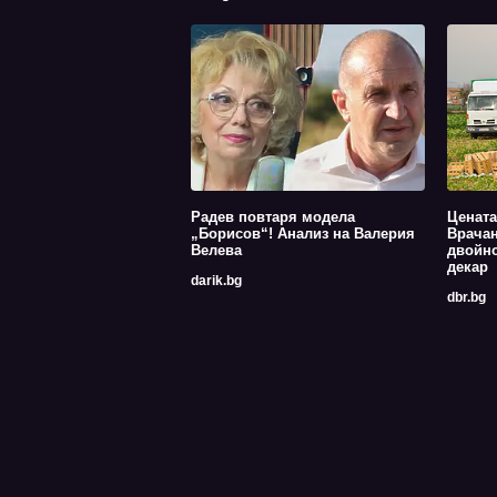
Радев повтаря модела
Цената
„Борисов“! Анализ на Валерия
Врачан
Велева
двойно
декар
darik.bg
dbr.bg