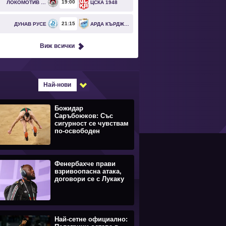
19
00
ЛОКОМОТИВ СОФИЯ
ЦСКА 1948
21
15
ДУНАВ РУСЕ
АРДА КЪРДЖАЛИ
Виж всички
Най-нови
Божидар
Саръбоюков: Със
сигурност се чувствам
по-освободен
Фенербахче прави
взривоопасна атака,
договори се с Лукаку
Най-сетне официално: