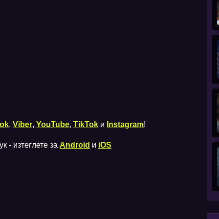
ok
,
Viber
,
YouTube
,
TikTok
и
Instagram
!
к - изтеглете за
Android
и
iOS