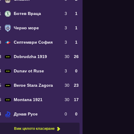
1
Ботев Враца
3
1
2
Черно море
3
1
3
Септември София
3
1
3
Dobrudzha 1919
30
26
4
Dunav ot Ruse
3
0
5
Beroe Stara Zagora
30
23
6
Montana 1921
30
17
4
Дунав Русе
0
0
Виж цялото класиране