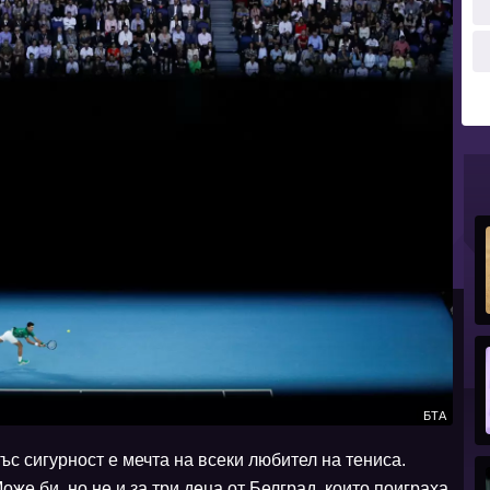
БТА
ъс сигурност е мечта на всеки любител на тениса.
оже би, но не и за три деца от Белград, които поиграха