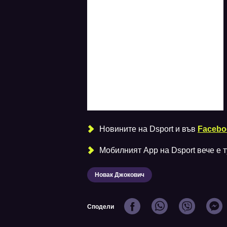
Новините на Dsport и във
Facebo
Мобилният Аpp на Dsport вече е ту
Новак Джокович
Сподели