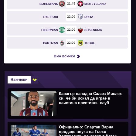
21
45
BOHEMIANS
MIDTJYLLAND
22
00
TRE FIORI
DRITA
22
00
HIBERNIAN
SHKENDIJA
22
00
PARTIZAN
TOBOL
Виж всички
Най-нови
Карагър нападна Салах: Мислех
си, че би искал да играе в
наистина престижен клуб
Официално: Спартак Варна
продаде внука на Гьоко