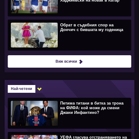
Хаджиевски на новак в Катар
Обрат в съдебния спор на
Дончич с бившата му годеница
Виж всички
Най-четени
Петима титани в битка за трона
на ФИФА: кой може да смени
Джани Инфантино?
УЕФА гласува отстраняването на