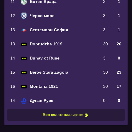
11
Ботев Враца
3
1
12
Черно море
3
1
13
Септември София
3
1
13
Dobrudzha 1919
30
26
14
Dunav ot Ruse
3
0
15
Beroe Stara Zagora
30
23
16
Montana 1921
30
17
14
Дунав Русе
0
0
Виж цялото класиране