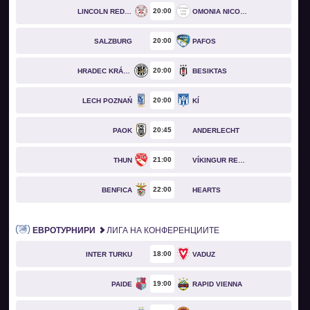
20
00
LINCOLN RED IMPS
OMONIA NICOSIA
20
00
SALZBURG
PAFOS
20
00
HRADEC KRÁLOVÉ
BESIKTAS
20
00
LECH POZNAŃ
KÍ
20
45
PAOK
ANDERLECHT
21
00
THUN
VÍKINGUR REYKJAVÍK
22
00
BENFICA
HEARTS
ЕВРОТУРНИРИ
ЛИГА НА КОНФЕРЕНЦИИТЕ
18
00
INTER TURKU
VADUZ
19
00
PAIDE
RAPID VIENNA