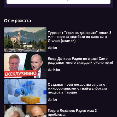
От мрежата
Турският "крал на дюнерите" плати 3
млн. евро за сватбата на сина си в
Италия (снимки)
dbr.bg
Явор Дачков: Радев не лъже! Само
раздухват много скандали около него!
darik.bg
Създават нови лекарства за рак от
микроорганизми от най-дълбоката
пещера в Гърция
dbr.bg
Георги Лозанов: Радев има 2
проблема!