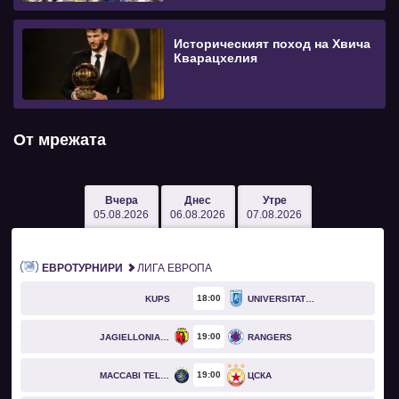
Историческият поход на Хвича
Кварацхелия
От мрежата
Вчера
Днес
Утре
05.08.2026
06.08.2026
07.08.2026
ЕВРОТУРНИРИ
ЛИГА ЕВРОПА
18
00
KUPS
UNIVERSITATEA CRAIOVA
19
00
JAGIELLONIA BIAŁYSTOK
RANGERS
19
00
MACCABI TEL AVIV
ЦСКА