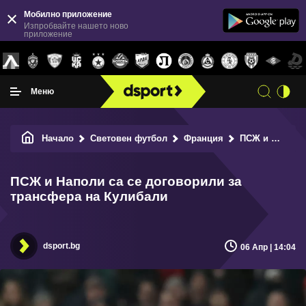
Мобилно приложение
Изпробвайте нашето ново
приложение
Меню
Начало
Световен футбол
Франция
ПСЖ и Наполи са се договорили за трансфера на Кулибали
ПСЖ и Наполи са се договорили за
трансфера на Кулибали
dsport.bg
06 Апр | 14:04