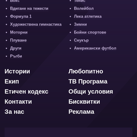
Бокс
Тенис
Вдигане на тежести
Волейбол
Формула 1
Лека атлетика
Художествена гимнастика
Зимни
Моторни
Бойни спортове
Плуване
Снукър
Други
Американски футбол
Ръгби
Истории
Любопитно
Екип
ТВ Програма
Етичен кодекс
Общи условия
Контакти
Бисквитки
За нас
Реклама