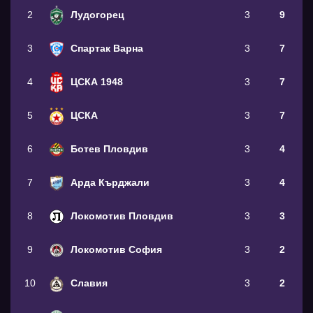
2
Лудогорец
3
9
3
Спартак Варна
3
7
4
ЦСКА 1948
3
7
5
ЦСКА
3
7
6
Ботев Пловдив
3
4
7
Арда Кърджали
3
4
8
Локомотив Пловдив
3
3
9
Локомотив София
3
2
10
Славия
3
2