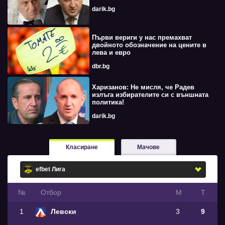
darik.bg
Първи вериги у нас премахват
двойното обозначение на цените в
лева и евро
dbr.bg
Харизанов: Не мисля, че Радев
излъга избирателите си с външната
политика!
darik.bg
Класиране
Мачове
№
Oтбор
М
Т
1
Левски
3
9