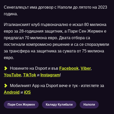
Сенегалецът има договор с Наполи до лятото на 2023
година.
Италианският клуб първоначално е искал 80 милиона
евро за 28-годишния защитник, а Пари Сен Жермен е
предлагал 70 милиона евро. Двата отбора са
постигнали компромисно решение и са се споразумели
за трансфера на защитника за сумата от 75 милиона
евро.
Новините на Dsport и във
Facebook
,
Viber
,
YouTube
,
TikTok
и
Instagram
!
Мобилният Аpp на Dsport вече е тук - изтеглете за
Android
и
iOS
Пари Сен Жермен
Калиду Кулибали
Наполи