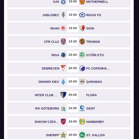
19
00
HJK
MOTHERWELL
19
00
JABLONEC
RIGAS FS
19
00
NOAH
SION
19
30
CFR CLUJ
TROMSØ
20
00
RIGA
GYŐRI ETO
20
00
DEBRECEN
FC COPENHAGEN
20
00
DINAMO KIEV
QARABAG
20
00
INTER CLUB D'ESCALDES
FLORA
20
00
IFK GÖTEBORG
GENT
20
00
RAKOW CZESTOCHOWA
HAMMARBY
20
00
SHERIFF
ST. GALLEN