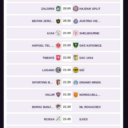
20
00
ZALGIRIS
HAJDUK SPLIT
20
30
BEITAR JERUSALEM
AUSTRIA VIENNA
21
00
AJAX
SHELBOURNE
21
00
HAPOEL TEL AVIV
GKS KATOWICE
21
00
TWENTE
DAC 1904
21
30
LUGANO
NSÍ
21
30
SPORTING BRAGA
DINAMO MINSK
21
30
VALUR
NORDSJÆLLAND
21
30
BORAC BANJA LUKA
ML ROGACHEV
21
45
RIJEKA
ILVES