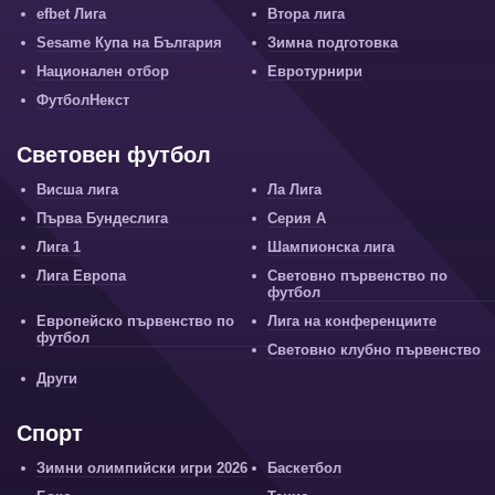
efbet Лига
Втора лига
Sesame Купа на България
Зимна подготовка
Национален отбор
Евротурнири
ФутболНекст
Световен футбол
Висша лига
Ла Лига
Първа Бундеслига
Серия А
Лига 1
Шампионска лига
Лига Европа
Световно първенство по
футбол
Европейско първенство по
Лига на конференциите
футбол
Световно клубно първенство
Други
Спорт
Зимни олимпийски игри 2026
Баскетбол