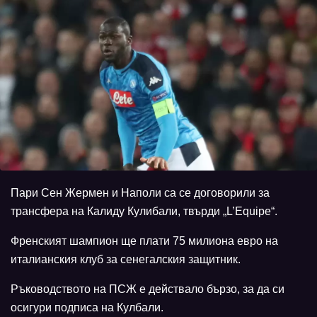
Пари Сен Жермен и Наполи са се договорили за
трансфера на Калиду Кулибали, твърди „L’Equipe“.
Френският шампион ще плати 75 милиона евро на
италианския клуб за сенегалския защитник.
Ръководството на ПСЖ е действало бързо, за да си
осигури подписа на Кулбали.