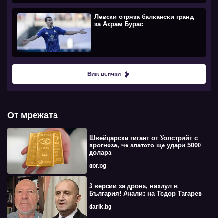
Левски отряза балкански гранд
за Акрам Бурас
Виж всички
От мрежата
Швейцарски гигант от Уолстрийт с
прогноза, че златото ще удари 5000
долара
dbr.bg
3 версии за дрона, нахлул в
България! Анализ на Тодор Тагарев
darik.bg