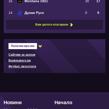
16
Montana 1921
30
17
14
Дунав Русе
0
0
Виж цялото класиране
Полезни връзки
Сайтове за залози
Bookmakers.bg
Футбол: резултати
Новини
Начало