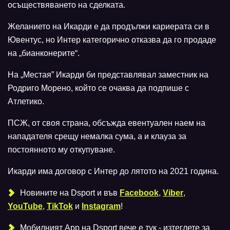
осъществяването на сделката.
Желанието на Икарди е да продължи кариерата си в
Ювентус, но Интер категорично отказва да го продаде
на „бианконерите“.
На „Местая” Икарди би представлявал заместник на
Родриго Морено, който се очаква да подпише с
Атлетико.
ПСЖ, от своя страна, обсъжда евентуален наем на
нападателя срещу немалка сума, а и клауза за
постоянното му откупуване.
Икарди има договор с Интер до лятото на 2021 година.
Новините на Dsport и във
Facebook
,
Viber
,
YouTube
,
TikTok
и
Instagram
!
Мобилният Аpp на Dsport вече е тук - изтеглете за