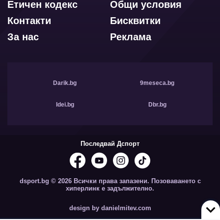
Етичен кодекс
Общи условия
Контакти
Бисквитки
За нас
Реклама
Darik.bg
9meseca.bg
Idei.bg
Dbr.bg
Последвай Дспорт
dsport.bg © 2026 Всички права запазени. Позоваването с
хиперлинк е задължително.
design by danielmitev.com