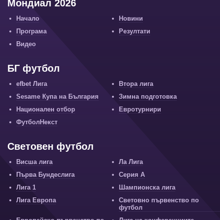
Мондиал 2026
Начало
Новини
Програма
Резултати
Видео
БГ футбол
efbet Лига
Втора лига
Sesame Купа на България
Зимна подготовка
Национален отбор
Евротурнири
ФутболНекст
Световен футбол
Висша лига
Ла Лига
Първа Бундеслига
Серия А
Лига 1
Шампионска лига
Лига Европа
Световно първенство по
футбол