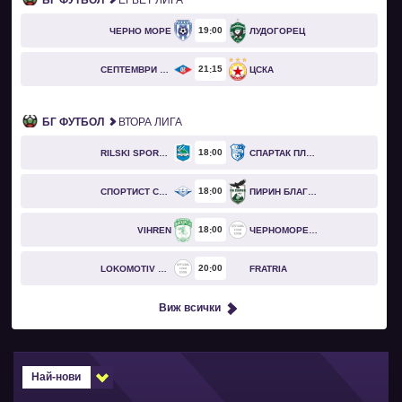
БГ ФУТБОЛ
EFBET ЛИГА
19
00
ЧЕРНО МОРЕ
ЛУДОГОРЕЦ
21
15
СЕПТЕМВРИ СОФИЯ
ЦСКА
БГ ФУТБОЛ
ВТОРА ЛИГА
18
00
RILSKI SPORTIST
СПАРТАК ПЛЕВЕН
18
00
СПОРТИСТ СВОГЕ
ПИРИН БЛАГОЕВГРАД
18
00
VIHREN
ЧЕРНОМОРЕЦ БУРГАС
20
00
LOKOMOTIV GO
FRATRIA
Виж всички
Най-нови