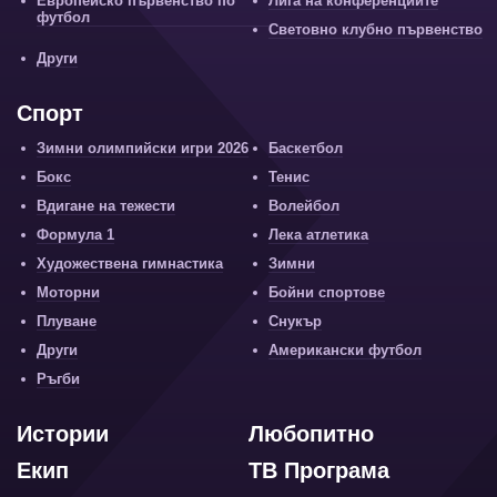
Европейско първенство по
Лига на конференциите
футбол
Световно клубно първенство
Други
Спорт
Зимни олимпийски игри 2026
Баскетбол
Бокс
Тенис
Вдигане на тежести
Волейбол
Формула 1
Лека атлетика
Художествена гимнастика
Зимни
Моторни
Бойни спортове
Плуване
Снукър
Други
Американски футбол
Ръгби
Истории
Любопитно
Екип
ТВ Програма