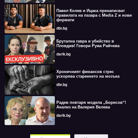
Павел Колев и Ицака пренаписват
правилата на пазара с Media Z и нови
формати
dbr.bg
Брутална гавра и убийство в
Пловдив! Говори Ружа Райчева
darik.bg
Хроничният финансов стрес
ускорява стареенето на мозъка
dbr.bg
Радев повтаря модела „Борисов“!
Анализ на Валерия Велева
darik.bg