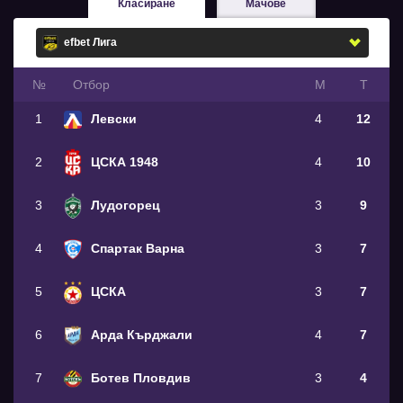
Класиране
Мачове
№
Oтбор
М
Т
1
Левски
4
12
2
ЦСКА 1948
4
10
3
Лудогорец
3
9
4
Спартак Варна
3
7
5
ЦСКА
3
7
6
Арда Кърджали
4
7
7
Ботев Пловдив
3
4