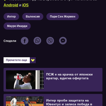
Android
и
iOS
Интер
Валенсия
Пари Сен Жермен
Мауро Икарди
Сподели
Прочетете още
ПСЖ е на крачка от японски
вратар, вдигна офертата
Интер проби защитата на
Ювентус и записа победа в