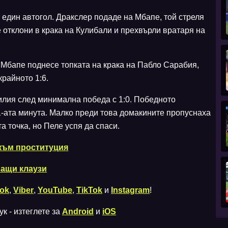
 един автогол. Дракслер подаде на Мбапе, той стреля
е отклони в крака на Кулибали и прехвърли вратаря на
Мбапе поднесе топката на крака на Пабло Сарабия,
крайното 1:6.
лия след минимална победа с 1:0. Победното
-ата минута. Малко преди това домакините пропуснаха
а точка, но Пеле успя да спаси.
към проституция
ващи клаузи
ok
,
Viber
,
YouTube
,
TikTok
и
Instagram
!
к - изтеглете за
Android
и
iOS