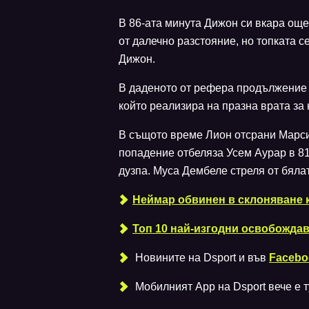
В 86-ата минута Дижон си вкара още
от далечно разстояние, но топката с
Дижон.
В даденото от рефера продължение 
който реализира на празна врата за 
В същото време Лион отсрани Марси
попадение отбеляза Усем Аурар в 81
дузпа. Муса Дембеле стреля от бялат
Неймар обвинен в склоняване 
Топ 10 най-изгодни освобожда
Новините на Dsport и във
Facebo
Мобилният Аpp на Dsport вече е ту