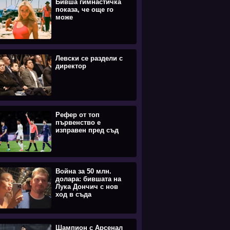
Бивша гимнастичка
показа, че още го
може
Левски се раздели с
директор
Рефер от топ
първенство е
изправен пред съд
Война за 50 млн.
долара: бившата на
Лука Дончич с нов
ход в съда
Шампион с Арсенал