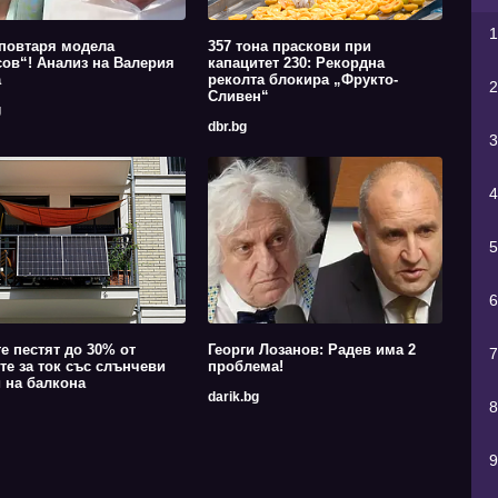
1
повтаря модела
357 тона праскови при
ов“! Анализ на Валерия
капацитет 230: Рекордна
а
реколта блокира „Фрукто-
2
Сливен“
g
dbr.bg
3
4
5
6
е пестят до 30% от
Георги Лозанов: Радев има 2
7
те за ток със слънчеви
проблема!
 на балкона
darik.bg
8
9