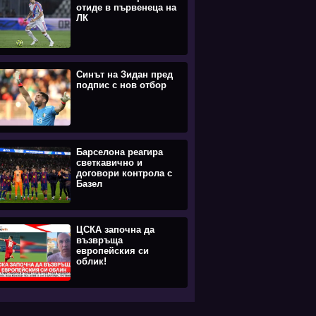
отиде в първенеца на
ЛК
Синът на Зидан пред
подпис с нов отбор
Барселона реагира
светкавично и
договори контрола с
Базел
ЦСКА започна да
възвръща
европейския си
облик!