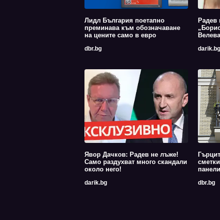
Лидл България поетапно
Радев 
преминава към обозначаване
„Борис
на цените само в евро
Велев
dbr.bg
darik.b
Явор Дачков: Радев не лъже!
Гърцит
Само раздухват много скандали
сметки
около него!
панели
darik.bg
dbr.bg