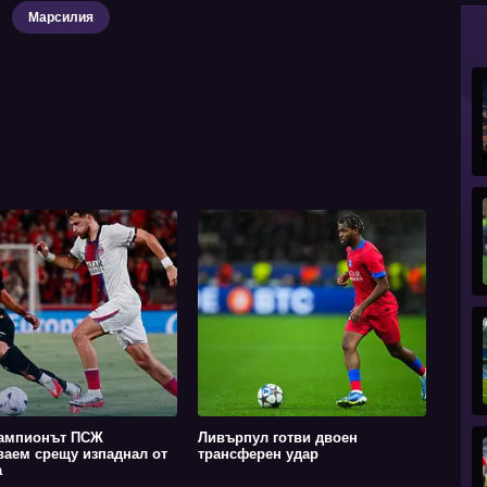
Марсилия
ампионът ПСЖ
Ливърпул готви двоен
ваем срещу изпаднал от
трансферен удар
а