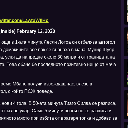
twitter.com/LawtuWflHo
inside)
February 12, 2020
още в 1-ата минута Лесли Лотоа си отбеляза автогол
та домакините все пак се върнаха в мача. Мунир Шуяр
а, успя да напредне около 30 метра и от границата на
та. Това обаче бе последното позитивно нещо от мача
време Мбапе получи извеждащ пас, влезе в
 гол, с който ПСЖ поведе.
нови 4 гола. В 50-ата минута Тиаго Силва се разписа,
 от ъглов удар. Само 5 минути по-късно се разписа и
илното място при избита от вратаря топка и добави за