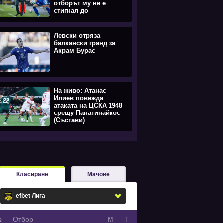
отборът му не е
стигнал до
равенството
Левски отряза
балкански гранд за
Акрам Бурас
На живо: Атанас
Илиев повежда
атаката на ЦСКА 1948
срещу Панатинайкос
(Състави)
Класиране
Мачове
№
Oтбор
М
Т