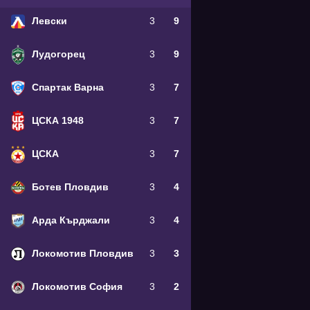
Левски
3
9
Лудогорец
3
9
Спартак Варна
3
7
ЦСКА 1948
3
7
ЦСКА
3
7
Ботев Пловдив
3
4
Арда Кърджали
3
4
Локомотив Пловдив
3
3
Локомотив София
3
2