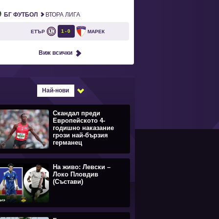
БГ ФУТБОЛ
ВТОРА ЛИГА
1
0
ЕТЪР
МАРЕК
Виж всички
Най-нови
Скандал преди
Европейското 4-
годишно наказание
грози най-бързия
германец
На живо: Левски –
Локо Пловдив
(Състави)