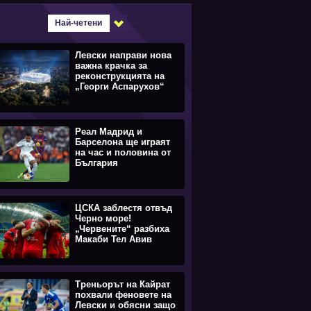
Най-четени
Левски направи нова
важна крачка за
реконструкцията на
„Георги Аспарухов“
Реал Мадрид и
Барселона ще играят
на час и половина от
България
ЦСКА заблестя отвъд
Черно море!
„Червените“ разбиха
Макаби Тел Авив
Треньорът на Кайрат
похвали феновете на
Левски и обясни защо