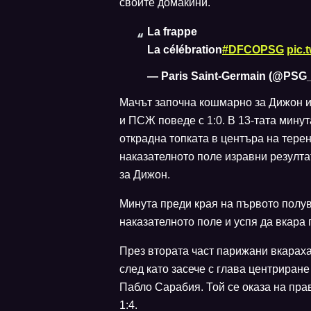
своите домакини.
La frappe
La célébration
#DFCOPSG
pic.
— Paris Saint-Germain (@PSG_
Мачът започна кошмарно за Дижон и 
и ПСЖ поведе с 1:0. В 13-тата мину
открадна топката в центъра на терен
наказателното поле изравни резулта
за Дижон.
Минута преди края на първото полу
наказателното поле и успя да вкара
През втората част парижани вкараха 
след като засече с глава центриране
Пабло Сарабия. Той се оказа на прав
1:4.