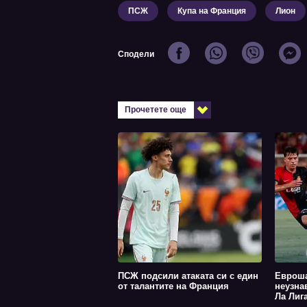
ПСЖ
Купа на Франция
Лион
Сподели
Прочетете още
ПСЖ подсили атаката си с един
Еврош
от талантите на Франция
неузна
Ла Лиг