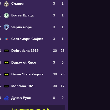
0
Славия
3
2
1
Ботев Враца
3
1
2
Черно море
3
1
3
Септември София
3
1
3
Dobrudzha 1919
30
26
4
Dunav ot Ruse
3
0
5
Beroe Stara Zagora
30
23
6
Montana 1921
30
17
4
Дунав Русе
0
0
Виж цялото класиране