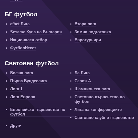
БГ футбол
efbet Лига
Втора лига
Sesame Купа на България
Зимна подготовка
Национален отбор
Евротурнири
ФутболНекст
Световен футбол
Висша лига
Ла Лига
Първа Бундеслига
Серия А
Лига 1
Шампионска лига
Лига Европа
Световно първенство по
футбол
Европейско първенство по
Лига на конференциите
футбол
Световно клубно първенство
Други