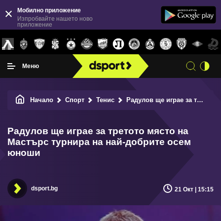
Мобилно приложение
Изпробвайте нашето ново
приложение
Меню
Начало
Спорт
Тенис
Радулов ще играе за третото място на Мастърс турнира на най-добрите осем юноши
Радулов ще играе за третото място на
Мастърс турнира на най-добрите осем
юноши
dsport.bg
21 Окт | 15:15