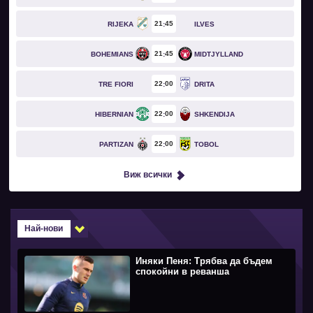
21
45
RIJEKA
ILVES
21
45
BOHEMIANS
MIDTJYLLAND
22
00
TRE FIORI
DRITA
22
00
HIBERNIAN
SHKENDIJA
22
00
PARTIZAN
TOBOL
Виж всички
Най-нови
Иняки Пеня: Трябва да бъдем
спокойни в реванша