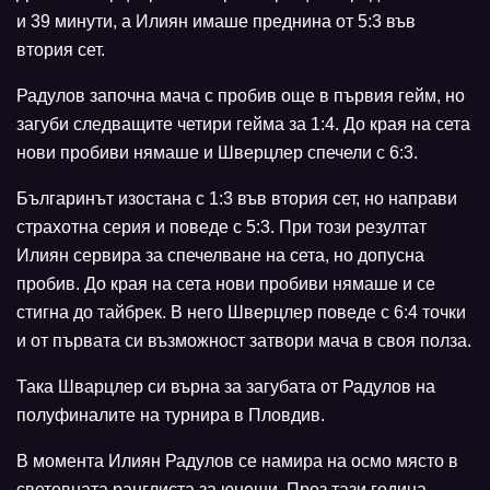
и 39 минути, а Илиян имаше преднина от 5:3 във
втория сет.
Радулов започна мача с пробив още в първия гейм, но
загуби следващите четири гейма за 1:4. До края на сета
нови пробиви нямаше и Шверцлер спечели с 6:3.
Българинът изостана с 1:3 във втория сет, но направи
страхотна серия и поведе с 5:3. При този резултат
Илиян сервира за спечелване на сета, но допусна
пробив. До края на сета нови пробиви нямаше и се
стигна до тайбрек. В него Шверцлер поведе с 6:4 точки
и от първата си възможност затвори мача в своя полза.
Така Шварцлер си върна за загубата от Радулов на
полуфиналите на турнира в Пловдив.
В момента Илиян Радулов се намира на осмо място в
световната ранглиста за юноши. През тази година