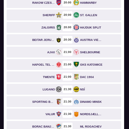
20
00
RAKOW CZESTOCHOWA
HAMMARBY
20
00
SHERIFF
ST. GALLEN
20
00
ZALGIRIS
HAJDUK SPLIT
20
30
BEITAR JERUSALEM
AUSTRIA VIENNA
21
00
AJAX
SHELBOURNE
21
00
HAPOEL TEL AVIV
GKS KATOWICE
21
00
TWENTE
DAC 1904
21
30
LUGANO
NSÍ
21
30
SPORTING BRAGA
DINAMO MINSK
21
30
VALUR
NORDSJÆLLAND
21
30
BORAC BANJA LUKA
ML ROGACHEV