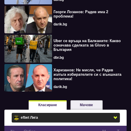
Георги Лозанов: Радев има 2
проблема!
darik.bg
Uber се връща на Балканите: Какво
означава сделката за Glovo в
България
dbr.bg
Харизанов: Не мисля, че Радев
излъга избирателите си с външната
политика!
darik.bg
Класиране
Мачове