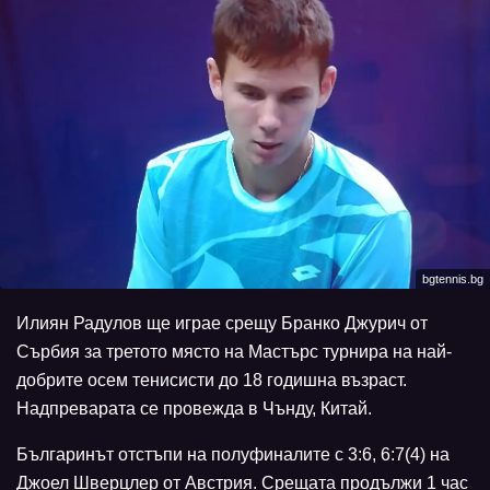
bgtennis.bg
Илиян Радулов ще играе срещу Бранко Джурич от
Сърбия за третото място на Мастърс турнира на най-
добрите осем тенисисти до 18 годишна възраст.
Надпреварата се провежда в Чънду, Китай.
Българинът отстъпи на полуфиналите с 3:6, 6:7(4) на
Джоел Шверцлер от Австрия. Срещата продължи 1 час