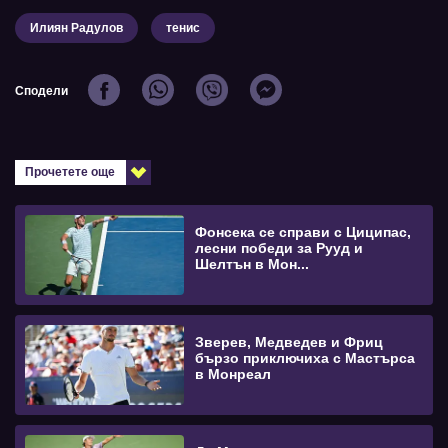
Илиян Радулов
тенис
Сподели
Прочетете още
Фонсека се справи с Циципас,
лесни победи за Рууд и
Шелтън в Мон...
Зверев, Медведев и Фриц
бързо приключиха с Мастърса
в Монреал