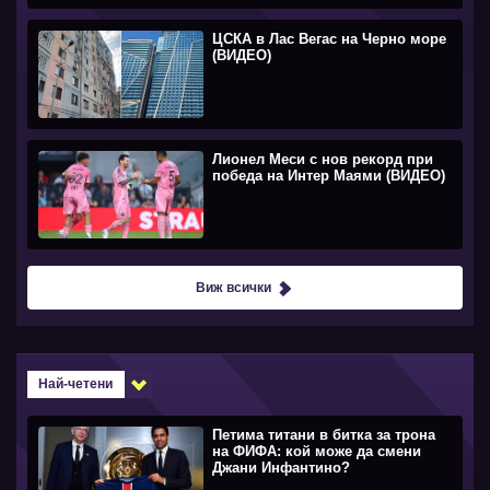
ЦСКА в Лас Вегас на Черно море
(ВИДЕО)
Лионел Меси с нов рекорд при
победа на Интер Маями (ВИДЕО)
Виж всички
Най-четени
Петима титани в битка за трона
на ФИФА: кой може да смени
Джани Инфантино?