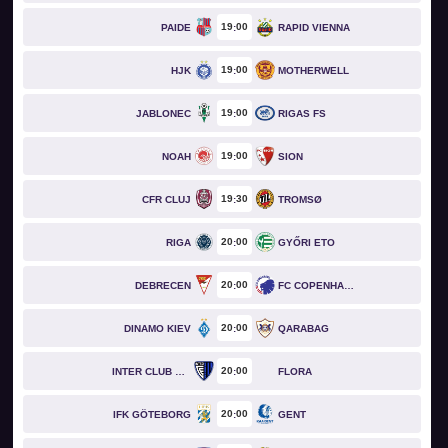
19
00
PAIDE
RAPID VIENNA
19
00
HJK
MOTHERWELL
19
00
JABLONEC
RIGAS FS
19
00
NOAH
SION
19
30
CFR CLUJ
TROMSØ
20
00
RIGA
GYŐRI ETO
20
00
DEBRECEN
FC COPENHAGEN
20
00
DINAMO KIEV
QARABAG
20
00
INTER CLUB D'ESCALDES
FLORA
20
00
IFK GÖTEBORG
GENT