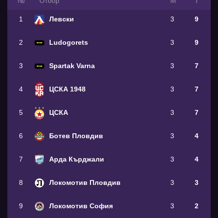
№
Oтбор
М
Т
1
Левски
3
9
2
Ludogorets
3
9
3
Spartak Varna
3
7
4
ЦСКА 1948
3
7
5
ЦСКА
3
7
6
Ботев Пловдив
3
4
7
Арда Кърджали
3
4
8
Локомотив Пловдив
3
3
9
Локомотив София
3
2