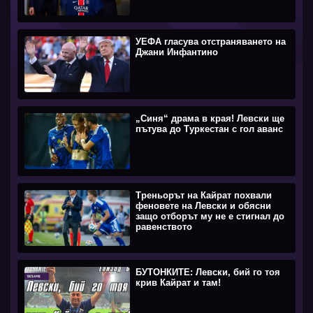
УЕФА гласува отстраняването на
Джани Инфантино
„Синя“ драма в края! Левски ще
пътува до Туркестан с гол аванс
Треньорът на Кайрат похвали
феновете на Левски и обясни
защо отборът му не е стигнал до
равенството
БУТОНКИТЕ: Левски, бий го тоя
крив Кайрат и там!