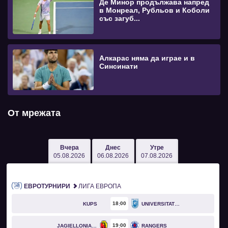
Де Минор продължава напред
в Монреал, Рубльов и Коболи
със загуб...
Алкарас няма да играе и в
Синсинати
От мрежата
Вчера
Днес
Утре
05.08.2026
06.08.2026
07.08.2026
ЕВРОТУРНИРИ
ЛИГА ЕВРОПА
18
00
KUPS
UNIVERSITATEA CRAIOVA
19
00
JAGIELLONIA BIAŁYSTOK
RANGERS