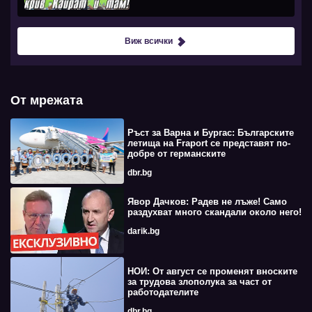
Виж всички
От мрежата
Ръст за Варна и Бургас: Българските
летища на Fraport се представят по-
добре от германските
dbr.bg
Явор Дачков: Радев не лъже! Само
раздухват много скандали около него!
darik.bg
НОИ: От август се променят вноските
за трудова злополука за част от
работодателите
dbr.bg