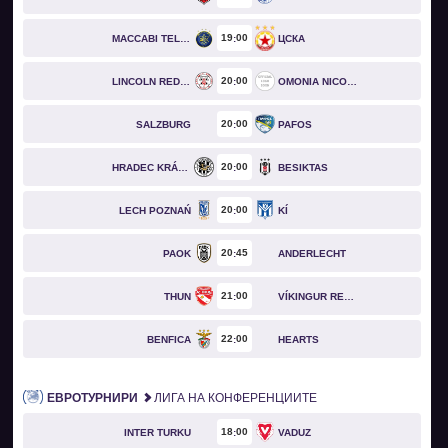
19
00
MACCABI TEL AVIV
ЦСКА
20
00
LINCOLN RED IMPS
OMONIA NICOSIA
20
00
SALZBURG
PAFOS
20
00
HRADEC KRÁLOVÉ
BESIKTAS
20
00
LECH POZNAŃ
KÍ
20
45
PAOK
ANDERLECHT
21
00
THUN
VÍKINGUR REYKJAVÍK
22
00
BENFICA
HEARTS
ЕВРОТУРНИРИ
ЛИГА НА КОНФЕРЕНЦИИТЕ
18
00
INTER TURKU
VADUZ