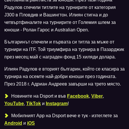
Радулов спечели титлите на турнирите от категория
J300 в Пловдив и Вашингтон. Илиян стигна и до
четвъртфиналите на турнирите от Големия шлем за
юноши - Ролан Гарос и Australian Open.
Българинът спечели и първата си титла за мъже от
турнири на ITF. Той триумфира на турнира в Пазарджик
през месец май с награден фонд 15 хиляди долара.
Илиян Радулов е вторият българин, който се класира за
турнира на осемте най-добри юноши през годината.
През 2018 г. Адриан Андреев завърши на трето място.
Новините на Dsport и във
Facebook
,
Viber
,
YouTube
,
TikTok
и
Instagram
!
Мобилният Аpp на Dsport вече е тук - изтеглете за
Android
и
iOS