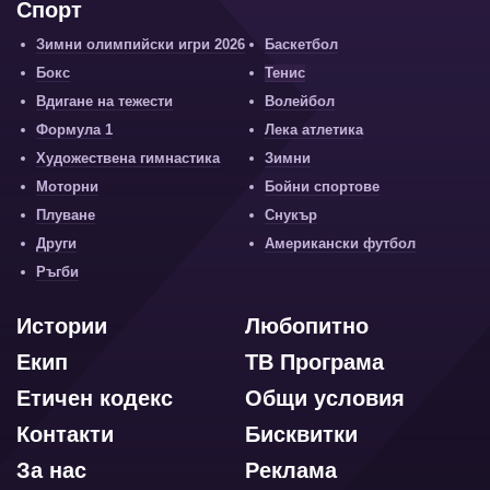
Спорт
Зимни олимпийски игри 2026
Баскетбол
Бокс
Тенис
Вдигане на тежести
Волейбол
Формула 1
Лека атлетика
Художествена гимнастика
Зимни
Моторни
Бойни спортове
Плуване
Снукър
Други
Американски футбол
Ръгби
Истории
Любопитно
Екип
ТВ Програма
Етичен кодекс
Общи условия
Контакти
Бисквитки
За нас
Реклама