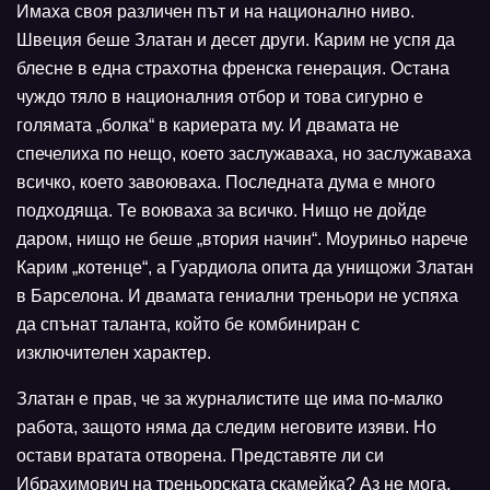
Имаха своя различен път и на национално ниво.
Швеция беше Златан и десет други. Карим не успя да
блесне в една страхотна френска генерация. Остана
чуждо тяло в националния отбор и това сигурно е
голямата „болка“ в кариерата му. И двамата не
спечелиха по нещо, което заслужаваха, но заслужаваха
всичко, което завоюваха. Последната дума е много
подходяща. Те воюваха за всичко. Нищо не дойде
даром, нищо не беше „втория начин“. Моуриньо нарече
Карим „котенце“, а Гуардиола опита да унищожи Златан
в Барселона. И двамата гениални треньори не успяха
да спънат таланта, който бе комбиниран с
изключителен характер.
Златан е прав, че за журналистите ще има по-малко
работа, защото няма да следим неговите изяви. Но
остави вратата отворена. Представяте ли си
Ибрахимович на треньорската скамейка? Аз не мога,