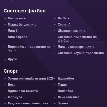
Световен футбол
Висша лига
Ла Лига
Първа Бундеслига
Серия А
Лига 1
Шампионска лига
Лига Европа
Световно първенство по
футбол
Европейско първенство по
Лига на конференциите
футбол
Световно клубно първенство
Други
Спорт
Зимни олимпийски игри 2026
Баскетбол
Бокс
Тенис
Вдигане на тежести
Волейбол
Формула 1
Лека атлетика
Художествена гимнастика
Зимни