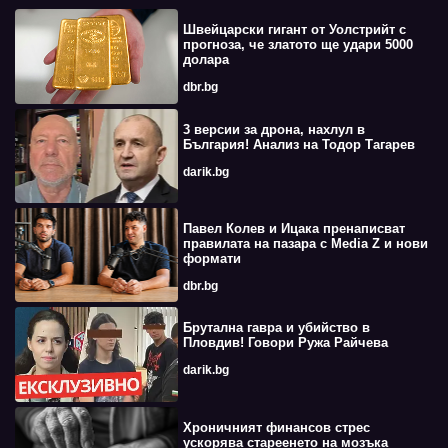
Швейцарски гигант от Уолстрийт с
прогноза, че златото ще удари 5000
долара
dbr.bg
3 версии за дрона, нахлул в
България! Анализ на Тодор Тагарев
darik.bg
Павел Колев и Ицака пренаписват
правилата на пазара с Media Z и нови
формати
dbr.bg
Брутална гавра и убийство в
Пловдив! Говори Ружа Райчева
darik.bg
Хроничният финансов стрес
ускорява стареенето на мозъка