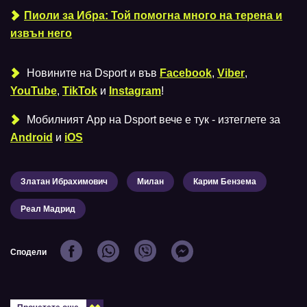
Пиоли за Ибра: Той помогна много на терена и
извън него
Новините на Dsport и във
Facebook
,
Viber
,
YouTube
,
TikTok
и
Instagram
!
Мобилният Аpp на Dsport вече е тук - изтеглете за
Android
и
iOS
Златан Ибрахимович
Милан
Карим Бензема
Реал Мадрид
Сподели