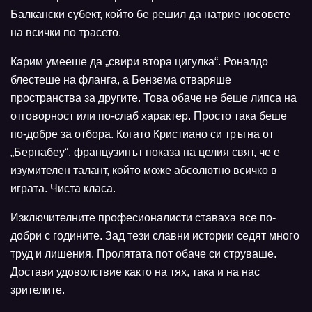
Балкански субект, който бе решил да натрие носовете
на всички по трасето.
Карим умееше да „свири втора цигулка“. Роналдо
блестеше на фланга, а Бензема отваряше
пространства за другите. Това обаче не беше липса на
отговорност или по-слаб характер. Просто така беше
по-добре за отбора. Когато Кристиано си тръгна от
„Бернабеу“, французинът показа на целия свят, че е
изумителен талант, който може абсолютно всичко в
играта. Чиста класа.
Изключителните професионалисти ставаха все по-
добри с годините. Зад тези славни истории седят много
труд и лишения. Пролятата пот обаче си струваше.
Достави удоволствие както на тях, така и на нас
зрителите.