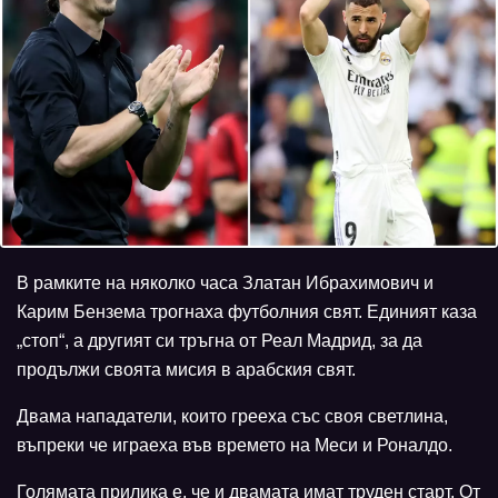
В рамките на няколко часа Златан Ибрахимович и
Карим Бензема трогнаха футболния свят. Единият каза
„стоп“, а другият си тръгна от Реал Мадрид, за да
продължи своята мисия в арабския свят.
Двама нападатели, които грееха със своя светлина,
въпреки че играеха във времето на Меси и Роналдо.
Голямата прилика е, че и двамата имат труден старт. От