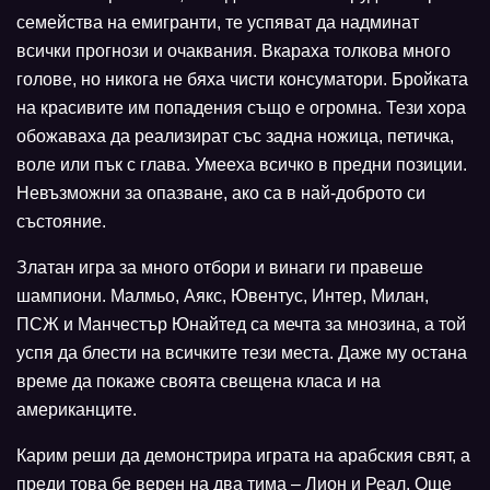
семейства на емигранти, те успяват да надминат
всички прогнози и очаквания. Вкараха толкова много
голове, но никога не бяха чисти консуматори. Бройката
на красивите им попадения също е огромна. Тези хора
обожаваха да реализират със задна ножица, петичка,
воле или пък с глава. Умееха всичко в предни позиции.
Невъзможни за опазване, ако са в най-доброто си
състояние.
Златан игра за много отбори и винаги ги правеше
шампиони. Малмьо, Аякс, Ювентус, Интер, Милан,
ПСЖ и Манчестър Юнайтед са мечта за мнозина, а той
успя да блести на всичките тези места. Даже му остана
време да покаже своята свещена класа и на
американците.
Карим реши да демонстрира играта на арабския свят, а
преди това бе верен на два тима – Лион и Реал. Още