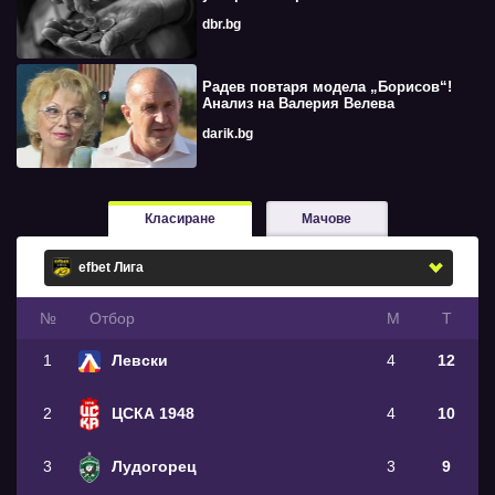
dbr.bg
Радев повтаря модела „Борисов“!
Анализ на Валерия Велева
darik.bg
Класиране
Мачове
№
Oтбор
М
Т
1
Левски
4
12
2
ЦСКА 1948
4
10
3
Лудогорец
3
9