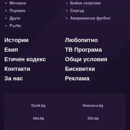
Моторни
Бойни спортове
Плуване
Снукър
Други
Американски футбол
Ръгби
Истории
Любопитно
Екип
ТВ Програма
Етичен кодекс
Общи условия
Контакти
Бисквитки
За нас
Реклама
Darik.bg
9meseca.bg
Idei.bg
Dbr.bg