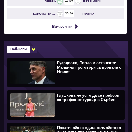
18
00
VIHREN
ЧЕРНОМОРЕЦ БУРГАС
20
00
LOKOMOTIV GO
FRATRIA
Виж всички
Най-нови
Гуардиола, Пирло и оставката:
Малдини проговори за провала с
Италия
Глушкова не успя да се пребори
за трофея от турнир в Сърбия
Панатинайкос вдига голмайстора