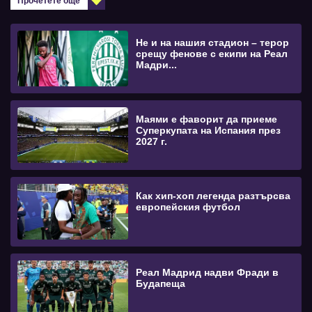
Прочетете още
Не и на нашия стадион – терор
срещу фенове с екипи на Реал
Мадри...
Маями е фаворит да приеме
Суперкупата на Испания през
2027 г.
Как хип-хоп легенда разтърсва
европейския футбол
Реал Мадрид надви Фради в
Будапеща