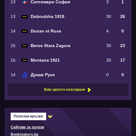
13
Септември София
3
1
13
Dobrudzha 1919
30
26
14
Dunav ot Ruse
4
0
15
Beroe Stara Zagora
30
23
16
Montana 1921
30
17
14
Дунав Русе
0
0
Виж цялото класиране
Полезни връзки
Сайтове за залози
Bookmakers.bg