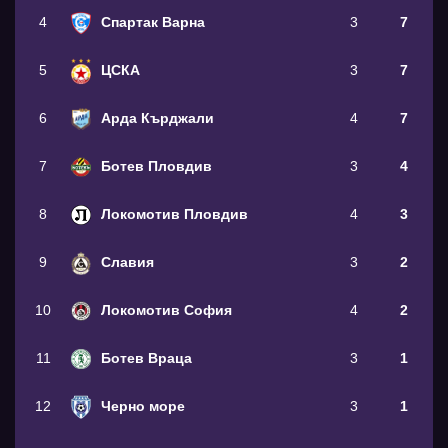
4
Спартак Варна
3
7
5
ЦСКА
3
7
6
Арда Кърджали
4
7
7
Ботев Пловдив
3
4
8
Локомотив Пловдив
4
3
9
Славия
3
2
10
Локомотив София
4
2
11
Ботев Враца
3
1
12
Черно море
3
1