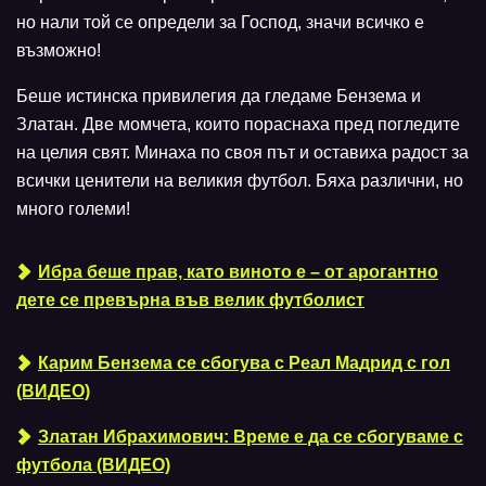
но нали той се определи за Господ, значи всичко е
възможно!
Беше истинска привилегия да гледаме Бензема и
Златан. Две момчета, които пораснаха пред погледите
на целия свят. Минаха по своя път и оставиха радост за
всички ценители на великия футбол. Бяха различни, но
много големи!
Ибра беше прав, като виното е – от арогантно
дете се превърна във велик футболист
Карим Бензема се сбогува с Реал Мадрид с гол
(ВИДЕО)
Златан Ибрахимович: Време е да се сбогуваме с
футбола (ВИДЕО)