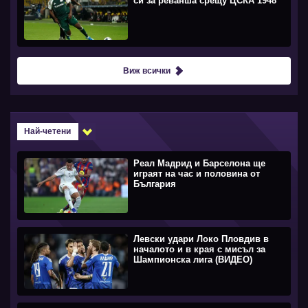
си за реванша срещу ЦСКА 1948
Виж всички
Най-четени
Реал Мадрид и Барселона ще
играят на час и половина от
България
Левски удари Локо Пловдив в
началото и в края с мисъл за
Шампионска лига (ВИДЕО)