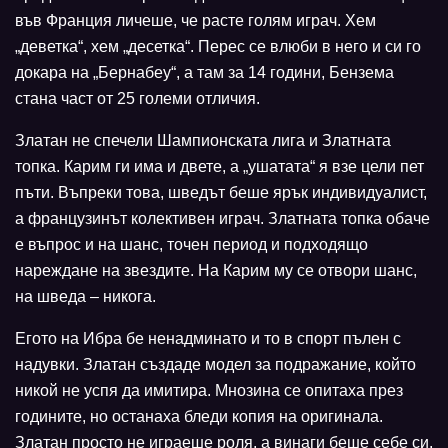
във Франция личеше, че расте голям играч. Хем
„деветка“, хем „десетка“. Перес се влюби в него и си го
докара на „Бернабеу“, а там за 14 години, Бензема
стана част от 25 големи отличия.
Златан не спечели Шампионската лига и Златната
топка. Карим ги има и двете, а „ушатата“ я взе цели пет
пъти. Въпреки това, шведът беше ярък индивидуалист,
а французинът колективен играч. Златната топка обаче
е въпрос и на шанс, точен период и подходящо
нареждане на звездите. На Карим му се отвори шанс,
на шведа – никога.
Егото на Ибра бе ненадминато и то в спорт пълен с
надувки. Златан създаде модел за подражание, който
никой не успя да имитира. Мнозина се опитаха през
годините, но останаха бледи копия на оригинала.
Златан просто не играеше роля, а винаги беше себе си.