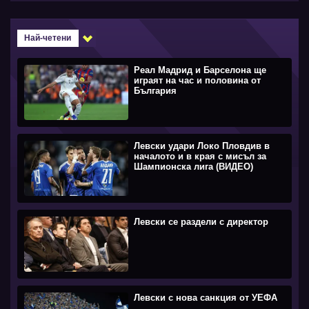
Най-четени
Реал Мадрид и Барселона ще
играят на час и половина от
България
Левски удари Локо Пловдив в
началото и в края с мисъл за
Шампионска лига (ВИДЕО)
Левски се раздели с директор
Левски с нова санкция от УЕФА