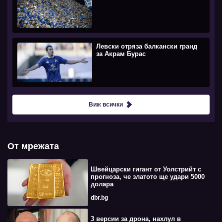
Левски отряза балкански гранд
за Акрам Бурас
Виж всички
От мрежата
Швейцарски гигант от Уолстрийт с
прогноза, че златото ще удари 5000
долара
dbr.bg
3 версии за дрона, нахлул в