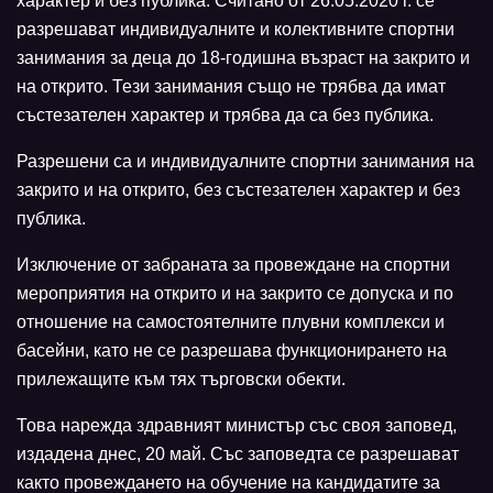
характер и без публика. Считано от 26.05.2020 г. се
разрешават индивидуалните и колективните спортни
занимания за деца до 18-годишна възраст на закрито и
на открито. Тези занимания също не трябва да имат
състезателен характер и трябва да са без публика.
Разрешени са и индивидуалните спортни занимания на
закрито и на открито, без състезателен характер и без
публика.
Изключение от забраната за провеждане на спортни
мероприятия на открито и на закрито се допуска и по
отношение на самостоятелните плувни комплекси и
басейни, като не се разрешава функционирането на
прилежащите към тях търговски обекти.
Това нарежда здравният министър със своя заповед,
издадена днес, 20 май. Със заповедта се разрешават
както провеждането на обучение на кандидатите за