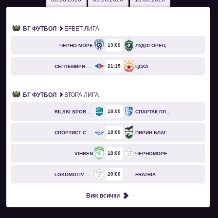
БГ ФУТБОЛ
EFBET ЛИГА
19
00
ЧЕРНО МОРЕ
ЛУДОГОРЕЦ
21
15
СЕПТЕМВРИ СОФИЯ
ЦСКА
БГ ФУТБОЛ
ВТОРА ЛИГА
18
00
RILSKI SPORTIST
СПАРТАК ПЛЕВЕН
18
00
СПОРТИСТ СВОГЕ
ПИРИН БЛАГОЕВГРАД
18
00
VIHREN
ЧЕРНОМОРЕЦ БУРГАС
20
00
LOKOMOTIV GO
FRATRIA
Виж всички