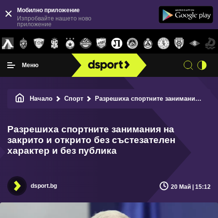
Мобилно приложение
Изпробвайте нашето ново
приложение
Меню
Начало
Спорт
Разрешиха спортните занимания на закрито и открито без състезателен характер и без публика
Разрешиха спортните занимания на
закрито и открито без състезателен
характер и без публика
dsport.bg
20 Май | 15:12