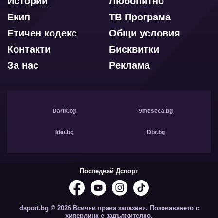
Истории
Любопитно
Екип
ТВ Програма
Етичен кодекс
Общи условия
Контакти
Бисквитки
За нас
Реклама
Darik.bg
9meseca.bg
Idei.bg
Dbr.bg
Последвай Дспорт
dsport.bg © 2026 Всички права запазени. Позоваването с
хиперлинк е задължително.