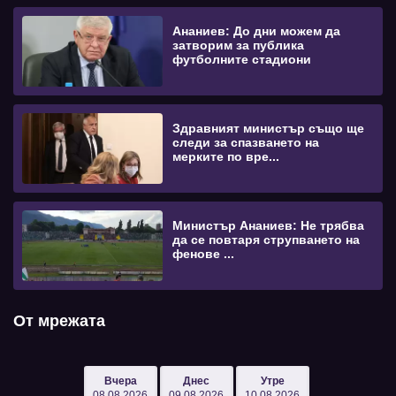
Ананиев: До дни можем да
затворим за публика
футболните стадиони
Здравният министър също ще
следи за спазването на
мерките по вре...
Министър Ананиев: Не трябва
да се повтаря струпването на
фенове ...
От мрежата
Вчера
Днес
Утре
08.08.2026
09.08.2026
10.08.2026