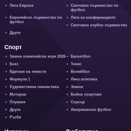
Лига Европа
Световно първенство по
футбол
Европейско първенство по
Лига на конференциите
футбол
Световно клубно първенство
Други
Спорт
Зимни олимпийски игри 2026
Баскетбол
Бокс
Тенис
Вдигане на тежести
Волейбол
Формула 1
Лека атлетика
Художествена гимнастика
Зимни
Моторни
Бойни спортове
Плуване
Снукър
Други
Американски футбол
Ръгби