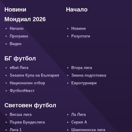
Новини
Начало
Мондиал 2026
Начало
Новини
Програма
Резултати
Видео
БГ футбол
efbet Лига
Втора лига
Sesame Купа на България
Зимна подготовка
Национален отбор
Евротурнири
ФутболНекст
Световен футбол
Висша лига
Ла Лига
Първа Бундеслига
Серия А
Лига 1
Шампионска лига