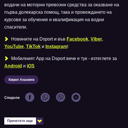
водачи на моторни превозни средства за оказване на
първа долекарска помощ, така и провеждането на
курсове за обучение и квалификация на водни
спасители.
Новините на Dsport и във
Facebook
,
Viber
,
YouTube
,
TikTok
и
Instagram
!
Мобилният Аpp на Dsport вече е тук - изтеглете за
Android
и
iOS
Кирил Ананиев
Сподели
Прочетете още