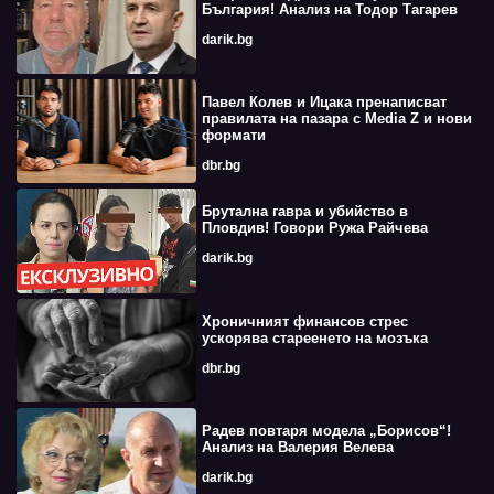
България! Анализ на Тодор Тагарев
darik.bg
Павел Колев и Ицака пренаписват
правилата на пазара с Media Z и нови
формати
dbr.bg
Брутална гавра и убийство в
Пловдив! Говори Ружа Райчева
darik.bg
Хроничният финансов стрес
ускорява стареенето на мозъка
dbr.bg
Радев повтаря модела „Борисов“!
Анализ на Валерия Велева
darik.bg