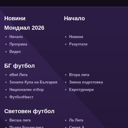
Новини
Начало
Мондиал 2026
Начало
Новини
Програма
Резултати
Видео
БГ футбол
efbet Лига
Втора лига
Sesame Купа на България
Зимна подготовка
Национален отбор
Евротурнири
ФутболНекст
Световен футбол
Висша лига
Ла Лига
Първа Бундеслига
Серия А