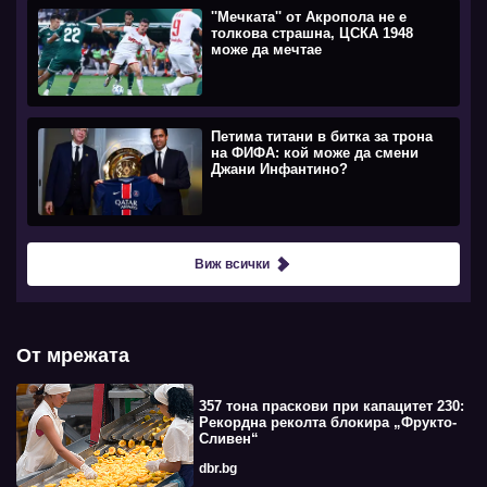
''Мечката'' от Акропола не е
толкова страшна, ЦСКА 1948
може да мечтае
Петима титани в битка за трона
на ФИФА: кой може да смени
Джани Инфантино?
Виж всички
От мрежата
357 тона праскови при капацитет 230:
Рекордна реколта блокира „Фрукто-
Сливен“
dbr.bg