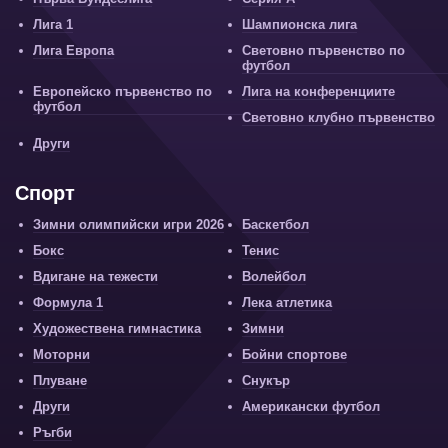
Лига 1
Шампионска лига
Лига Европа
Световно първенство по
футбол
Европейско първенство по
Лига на конференциите
футбол
Световно клубно първенство
Други
Спорт
Зимни олимпийски игри 2026
Баскетбол
Бокс
Тенис
Вдигане на тежести
Волейбол
Формула 1
Лека атлетика
Художествена гимнастика
Зимни
Моторни
Бойни спортове
Плуване
Снукър
Други
Американски футбол
Ръгби