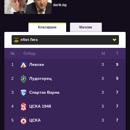
darik.bg
Класиране
Мачове
№
Oтбор
М
Т
1
Левски
3
9
2
Лудогорец
3
9
3
Спартак Варна
3
7
4
ЦСКА 1948
3
7
5
ЦСКА
3
7