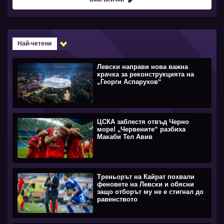
Най-четени
Левски направи нова важна
крачка за реконструкцията на
„Георги Аспарухов“
ЦСКА заблестя отвъд Черно
море! „Червените“ разбиха
Макаби Тел Авив
Треньорът на Кайрат похвали
феновете на Левски и обясни
защо отборът му не е стигнал до
равенството