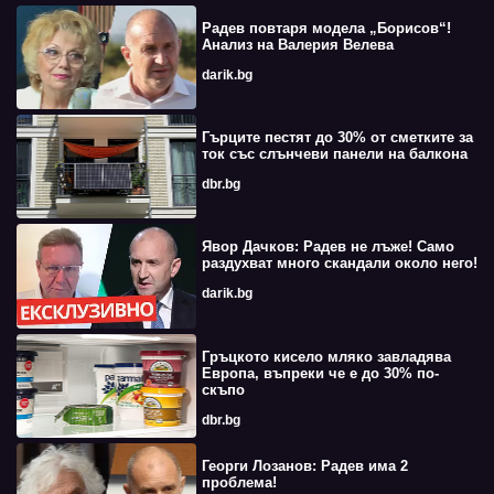
Радев повтаря модела „Борисов“!
Анализ на Валерия Велева
darik.bg
Гърците пестят до 30% от сметките за
ток със слънчеви панели на балкона
dbr.bg
Явор Дачков: Радев не лъже! Само
раздухват много скандали около него!
darik.bg
Гръцкото кисело мляко завладява
Европа, въпреки че е до 30% по-
скъпо
dbr.bg
Георги Лозанов: Радев има 2
проблема!