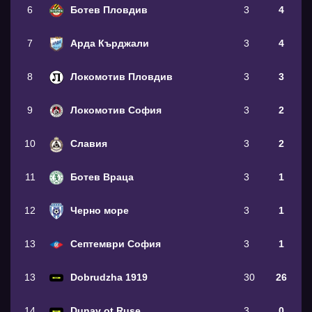
6
Ботев Пловдив
3
4
7
Арда Кърджали
3
4
8
Локомотив Пловдив
3
3
9
Локомотив София
3
2
10
Славия
3
2
11
Ботев Враца
3
1
12
Черно море
3
1
13
Септември София
3
1
13
Dobrudzha 1919
30
26
14
Dunav ot Ruse
3
0