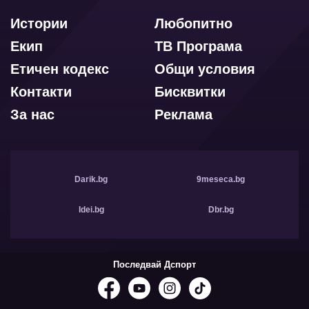
Истории
Любопитно
Екип
ТВ Програма
Етичен кодекс
Общи условия
Контакти
Бисквитки
За нас
Реклама
Darik.bg
9meseca.bg
Idei.bg
Dbr.bg
Последвай Дспорт