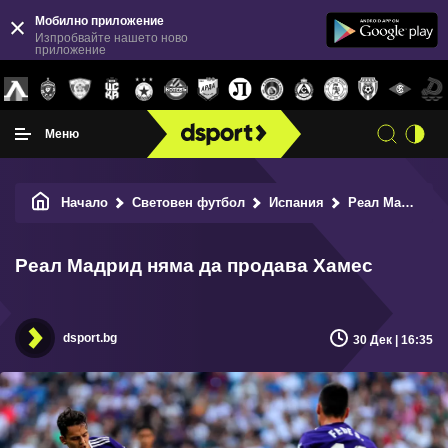
Мобилно приложение
Изпробвайте нашето ново
приложение
Меню
Начало
Световен футбол
Испания
Реал Мадрид няма да продава Хамес
Реал Мадрид няма да продава Хамес
dsport.bg
30 Дек | 16:35