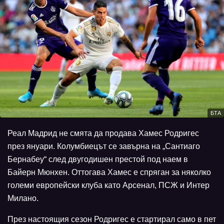
БТА
Реал Мадрид не смята да продава Хамес Родригес
през януари. Колумбиецът се завърна на „Сантиаго
Бернабеу“ след двугодишен престой под наем в
Байерн Мюнхен. Оттогава Хамес е спряган за няколко
големи европейски клуба като Арсенал, ПСЖ и Интер
Милано.
През настоящия сезон Родригес е стартирал само в пет