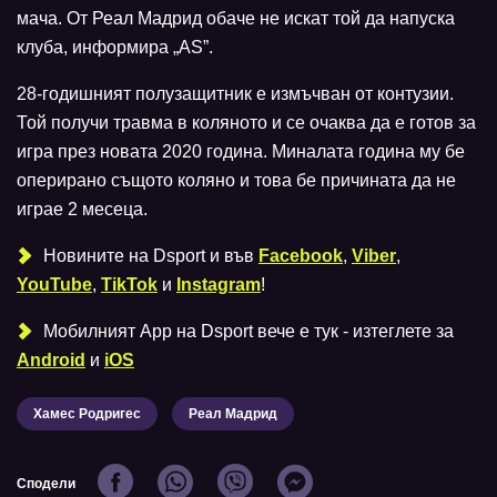
мача. От Реал Мадрид обаче не искат той да напуска
клуба, информира „AS”.
28-годишният полузащитник е измъчван от контузии.
Той получи травма в коляното и се очаква да е готов за
игра през новата 2020 година. Миналата година му бе
оперирано същото коляно и това бе причината да не
играе 2 месеца.
Новините на Dsport и във
Facebook
,
Viber
,
YouTube
,
TikTok
и
Instagram
!
Мобилният Аpp на Dsport вече е тук - изтеглете за
Android
и
iOS
Хамес Родригес
Реал Мадрид
Сподели