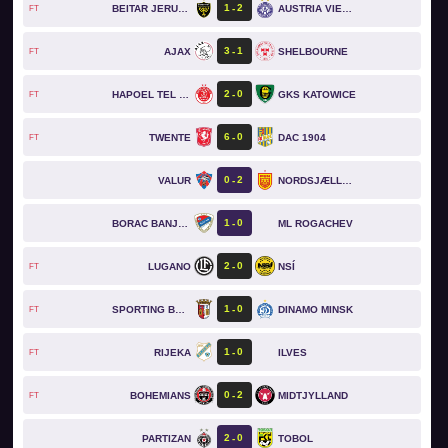
1
2
BEITAR JERUSALEM
AUSTRIA VIENNA
FT
3
1
AJAX
SHELBOURNE
FT
2
0
HAPOEL TEL AVIV
GKS KATOWICE
FT
6
0
TWENTE
DAC 1904
FT
0
2
VALUR
NORDSJÆLLAND
1
0
BORAC BANJA LUKA
ML ROGACHEV
2
0
LUGANO
NSÍ
FT
1
0
SPORTING BRAGA
DINAMO MINSK
FT
1
0
RIJEKA
ILVES
FT
0
2
BOHEMIANS
MIDTJYLLAND
FT
2
0
PARTIZAN
TOBOL