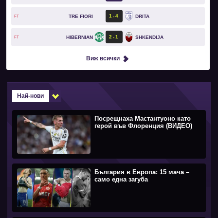
1
4
TRE FIORI
DRITA
FT
2
1
HIBERNIAN
SHKENDIJA
FT
Виж всички
Най-нови
Посрещнаха Мастантуоно като
герой във Флоренция (ВИДЕО)
България в Европа: 15 мача –
само една загуба