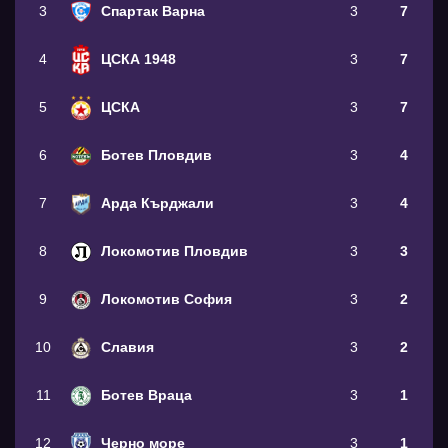
3
Спартак Варна
3
7
4
ЦСКА 1948
3
7
5
ЦСКА
3
7
6
Ботев Пловдив
3
4
7
Арда Кърджали
3
4
8
Локомотив Пловдив
3
3
9
Локомотив София
3
2
10
Славия
3
2
11
Ботев Враца
3
1
12
Черно море
3
1