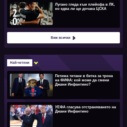
Лугано гледа към плейофа в ЛК,
но едва ли ще дочака ЦСКА
Виж всички
Най-четени
Петима титани в битка за трона
на ФИФА: кой може да смени
Джани Инфантино?
УЕФА гласува отстраняването на
Джани Инфантино