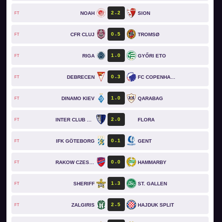
2
2
NOAH
SION
FT
0
5
CFR CLUJ
TROMSØ
FT
1
0
RIGA
GYŐRI ETO
FT
0
3
DEBRECEN
FC COPENHAGEN
FT
1
0
DINAMO KIEV
QARABAG
FT
2
0
INTER CLUB D'ESCALDES
FLORA
FT
0
1
IFK GÖTEBORG
GENT
FT
0
0
RAKOW CZESTOCHOWA
HAMMARBY
FT
1
3
SHERIFF
ST. GALLEN
FT
2
5
ZALGIRIS
HAJDUK SPLIT
FT