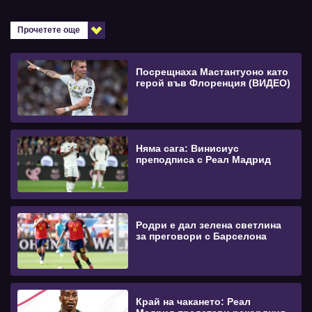
Прочетете още
Посрещнаха Мастантуоно като
герой във Флоренция (ВИДЕО)
Няма сага: Винисиус
преподписа с Реал Мадрид
Родри е дал зелена светлина
за преговори с Барселона
Край на чакането: Реал