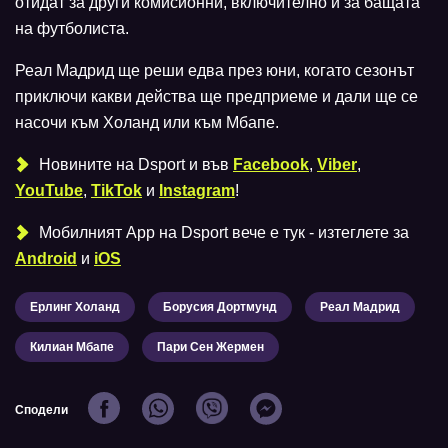
отидат за други комисионни, включително и за бащата
на футболиста.
Реал Мадрид ще реши едва през юни, когато сезонът
приключи какви действа ще предприеме и дали ще се
насочи към Холанд или към Мбапе.
Новините на Dsport и във
Facebook
,
Viber
,
YouTube
,
TikTok
и
Instagram
!
Мобилният Аpp на Dsport вече е тук - изтеглете за
Android
и
iOS
Ерлинг Холанд
Борусия Дортмунд
Реал Мадрид
Килиан Мбапе
Пари Сен Жермен
Сподели