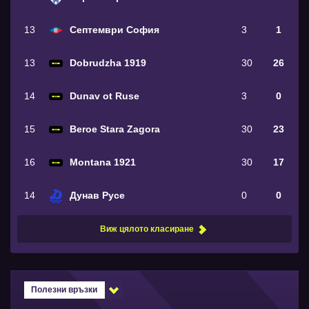
13
Септември София
3
1
13
Dobrudzha 1919
30
26
14
Dunav ot Ruse
3
0
15
Beroe Stara Zagora
30
23
16
Montana 1921
30
17
14
Дунав Русе
0
0
Виж цялото класиране
Полезни връзки