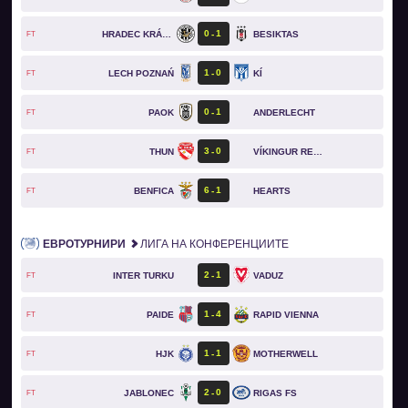
0
1
HRADEC KRÁLOVÉ
BESIKTAS
FT
1
0
LECH POZNAŃ
KÍ
FT
0
1
PAOK
ANDERLECHT
FT
3
0
THUN
VÍKINGUR REYKJAVÍK
FT
6
1
BENFICA
HEARTS
FT
ЕВРОТУРНИРИ
ЛИГА НА КОНФЕРЕНЦИИТЕ
2
1
INTER TURKU
VADUZ
FT
1
4
PAIDE
RAPID VIENNA
FT
1
1
HJK
MOTHERWELL
FT
2
0
JABLONEC
RIGAS FS
FT