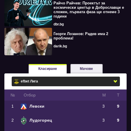
Райчо Райчев: Проектът за
космически център в Доброславци е
сложен, първата фаза ще отнеме 3
години
dbr.bg
Георги Лозанов: Радев има 2
проблема!
darik.bg
Класиране
Мачове
№
Oтбор
М
Т
1
Левски
3
9
2
Лудогорец
3
9