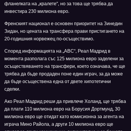
фланелката на „кралете“, но за това ще трябва да
инвестира 230 милиона евро.
Френският национал е основен приоритет на Зинедин
Зидан, но цената на трансфера прави пристигането на
20-годишния норвежец по-осъществимо.
Според информацията на „ABC“, Реал Мадрид в
момента разполага със 125 милиона евро заделени за
осъществяването на трансфери, което означава, че ще
трябва да бъде продаден поне един играч, за да може
да бъде осъществена една от двете хипотетични
сделки.
Ако Реал Мадрид реши да привлече Холанд, ще трябва
да плати 110 милиона евро на Борусия Дортмунд, 30
милиона евро ще отидат като комисионна за агента на
играча Мино Райола, а други 10 милиона евро ще