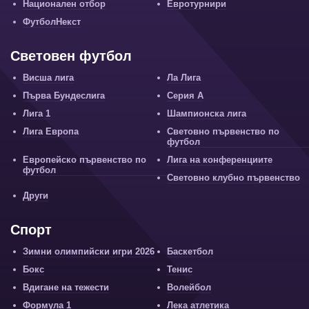
Национален отбор
Евротурнири
ФутболНекст
Световен футбол
Висша лига
Ла Лига
Първа Бундеслига
Серия А
Лига 1
Шампионска лига
Лига Европа
Световно първенство по
футбол
Европейско първенство по
Лига на конференциите
футбол
Световно клубно първенство
Други
Спорт
Зимни олимпийски игри 2026
Баскетбол
Бокс
Тенис
Вдигане на тежести
Волейбол
Формула 1
Лека атлетика