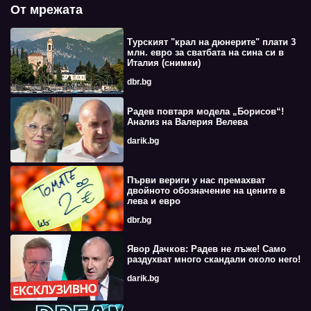
От мрежата
Турският "крал на дюнерите" плати 3
млн. евро за сватбата на сина си в
Италия (снимки)
dbr.bg
Радев повтаря модела „Борисов“!
Анализ на Валерия Велева
darik.bg
Първи вериги у нас премахват
двойното обозначение на цените в
лева и евро
dbr.bg
Явор Дачков: Радев не лъже! Само
раздухват много скандали около него!
darik.bg