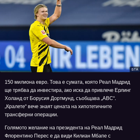
БТА
150 милиона евро. Това е сумата, която Реал Мадрид
ще трябва да инвестира, ако иска да привлече Ерлинг
Холанд от Борусия Дортмунд, съобщава „ABC“.
„Кралете“ вече знаят цената на хипотетичните
трансферни операции.
Голямото желание на президента на Реал Мадрид
Флорентино Перес е да види Килиан Мбапе с