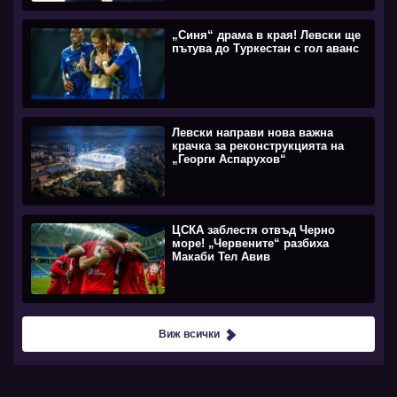
„Синя“ драма в края! Левски ще
пътува до Туркестан с гол аванс
Левски направи нова важна
крачка за реконструкцията на
„Георги Аспарухов“
ЦСКА заблестя отвъд Черно
море! „Червените“ разбиха
Макаби Тел Авив
Виж всички