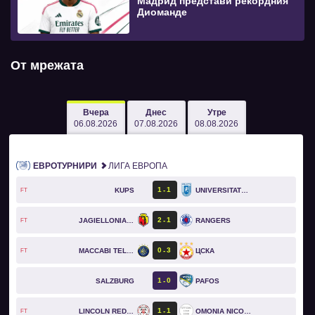
Мадрид представи рекордния
Диоманде
От мрежата
Вчера
Днес
Утре
06.08.2026
07.08.2026
08.08.2026
ЕВРОТУРНИРИ
ЛИГА ЕВРОПА
1
1
KUPS
UNIVERSITATEA CRAIOVA
FT
2
1
JAGIELLONIA BIAŁYSTOK
RANGERS
FT
0
3
MACCABI TEL AVIV
ЦСКА
FT
1
0
SALZBURG
PAFOS
1
1
LINCOLN RED IMPS
OMONIA NICOSIA
FT