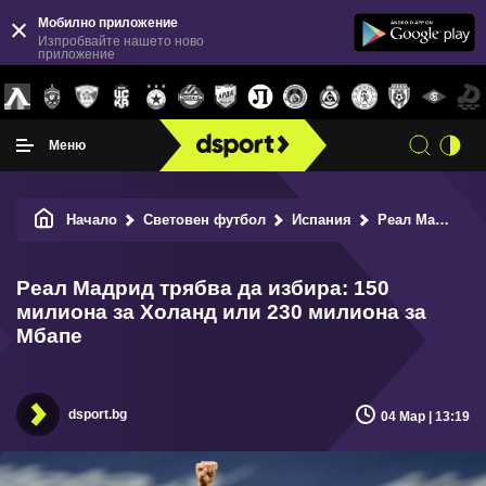
Мобилно приложение
Изпробвайте нашето ново
приложение
Меню
Начало
Световен футбол
Испания
Реал Мадрид трябва да избира: 150 милиона за Холанд или 230 милиона за Мбапе
Реал Мадрид трябва да избира: 150
милиона за Холанд или 230 милиона за
Мбапе
dsport.bg
04 Мар | 13:19