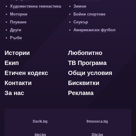
Художествена гимнастика
Зимни
Моторни
Бойни спортове
Плуване
Снукър
Други
Американски футбол
Ръгби
Истории
Любопитно
Екип
ТВ Програма
Етичен кодекс
Общи условия
Контакти
Бисквитки
За нас
Реклама
Darik.bg
9meseca.bg
Idei.bg
Dbr.bg