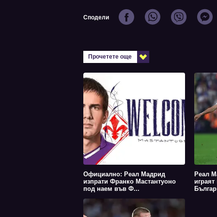
Сподели
Прочетете още
Официално: Реал Мадрид
Реал М
изпрати Франко Мастантуоно
играят
под наем във Ф...
Българ