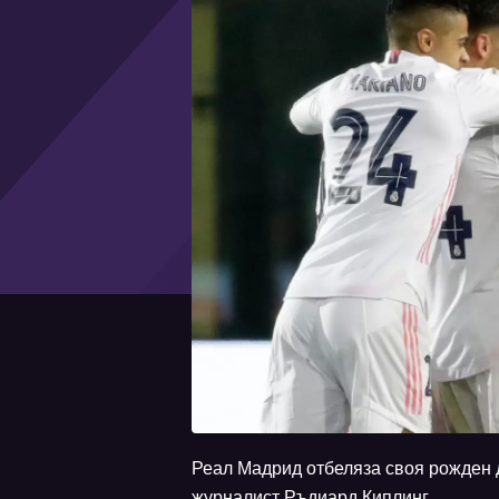
Реал Мадрид отбеляза своя рожден д
журналист Ръдиард Киплинг.