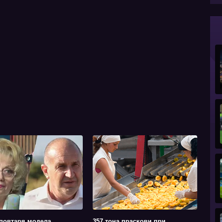
повтаря модела
357 тона праскови при