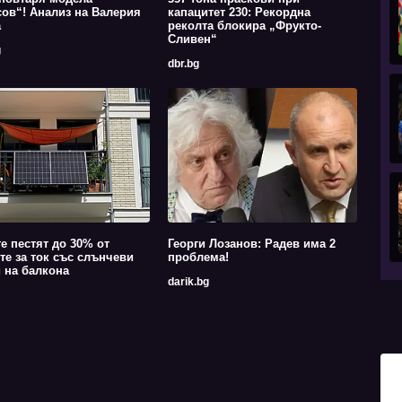
ов“! Анализ на Валерия
капацитет 230: Рекордна
а
реколта блокира „Фрукто-
Сливен“
g
dbr.bg
е пестят до 30% от
Георги Лозанов: Радев има 2
те за ток със слънчеви
проблема!
 на балкона
darik.bg