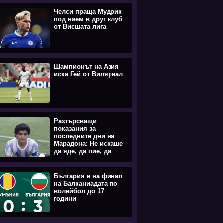
Челси праща Мудрик
под наем в друг клуб
от Висшата лига
Шампионът на Азия
иска Гей от Виляреал
Разтърсващи
показания за
последните дни на
Марадона: Не искаше
да яде, да пие, да
става
България е на финал
на Балканиадата по
волейбол до 17
години