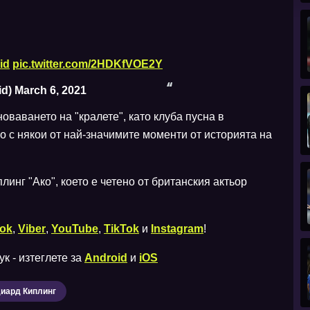
id
pic.twitter.com/2HDKfVOE2Y
id)
March 6, 2021
оваването на "кралете", като клуба пусна в
 с някои от най-значимите моменти от историята на
линг "Ако", което е четено от британския актьор
ok
,
Viber
,
YouTube
,
TikTok
и
Instagram
!
к - изтеглете за
Android
и
iOS
иард Киплинг