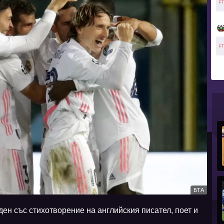
FT
FT
БТА
ен със стихотворение на английския писател, поет и