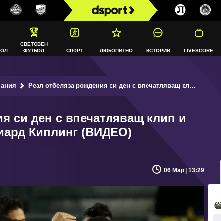
СВЕТОВЕН
БОЛ
ФУТБОЛ
СПОРТ
ЛЮБОПИТНО
ИСТОРИИ
LIVESCORE
пания
Реал отбеляза рождения си ден с впечатляващ клип и стихотворение на Ръдиард Киплинг (ВИДЕО)
я си ден с впечатляващ клип и
иард Киплинг (ВИДЕО)
06 Мар | 13:29