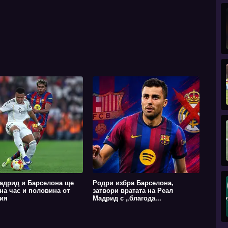
адрид и Барселона ще
Родри избра Барселона,
 на час и половина от
затвори вратата на Реал
ия
Мадрид с „благода...