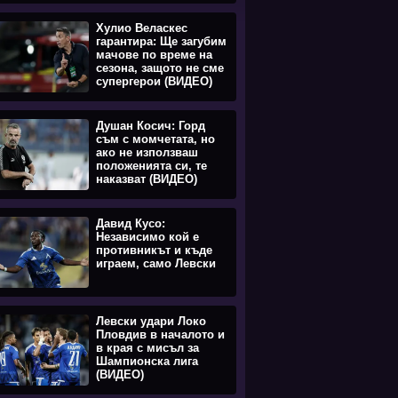
Хулио Веласкес
гарантира: Ще загубим
мачове по време на
сезона, защото не сме
супергерои (ВИДЕО)
Душан Косич: Горд
съм с момчетата, но
ако не използваш
положенията си, те
наказват (ВИДЕО)
Давид Кусо:
Независимо кой е
противникът и къде
играем, само Левски
Левски удари Локо
Пловдив в началото и
в края с мисъл за
Шампионска лига
(ВИДЕО)