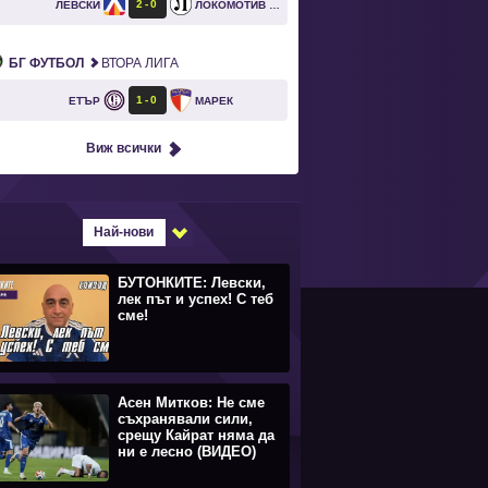
2
0
ЛЕВСКИ
ЛОКОМОТИВ ПЛОВДИВ
БГ ФУТБОЛ
ВТОРА ЛИГА
1
0
ЕТЪР
МАРЕК
Виж всички
Най-нови
БУТОНКИТЕ: Левски,
лек път и успех! С теб
сме!
Асен Митков: Не сме
съхранявали сили,
срещу Кайрат няма да
ни е лесно (ВИДЕО)