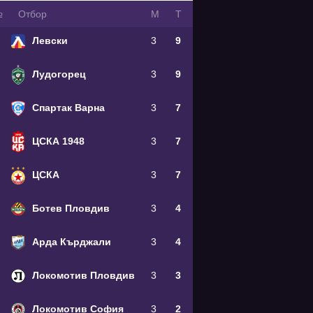
№
Oтбор
М
Т
Левски
3
9
Лудогорец
3
9
Спартак Варна
3
7
ЦСКА 1948
3
7
ЦСКА
3
7
Ботев Пловдив
3
4
Арда Кърджали
3
4
Локомотив Пловдив
3
3
Локомотив София
3
2