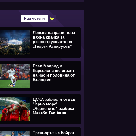
Най-четени
Левски направи нова
важна крачка за
реконструкцията на
„Георги Аспарухов“
Реал Мадрид и
Барселона ще играят
на час и половина от
България
ЦСКА заблестя отвъд
Черно море!
„Червените“ разбиха
Макаби Тел Авив
Треньорът на Кайрат