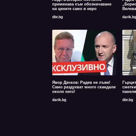
преминава към обозначаване
„Борис
на цените само в евро
Велев
dbr.bg
darik.b
Явор Дачков: Радев не лъже!
Гърцит
Само раздухват много скандали
сметки
около него!
панели
darik.bg
dbr.bg