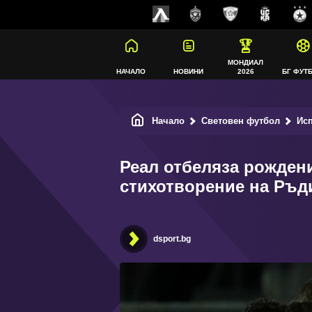
МОНДИАЛ
НАЧАЛО
НОВИНИ
2026
БГ ФУТ
Начало
Световен футбол
Ис
Реал отбеляза рождени
стихотворение на Ръд
dsport.bg