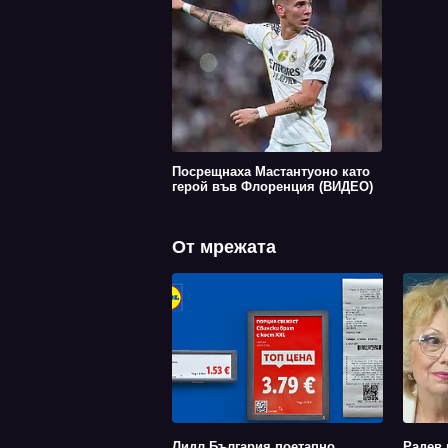
Посрещнаха Мастантуоно като
герой във Флоренция (ВИДЕО)
От мрежата
Лидл България поетапно
Радев 