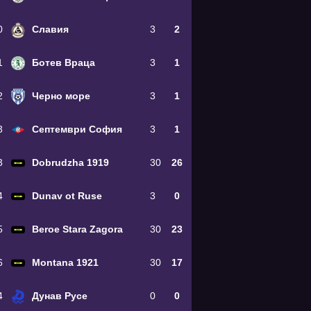
0
Славия
3
2
1
Ботев Враца
3
1
2
Черно море
3
1
3
Септември София
3
1
3
Dobrudzha 1919
30
26
4
Dunav ot Ruse
3
0
5
Beroe Stara Zagora
30
23
6
Montana 1921
30
17
4
Дунав Русе
0
0