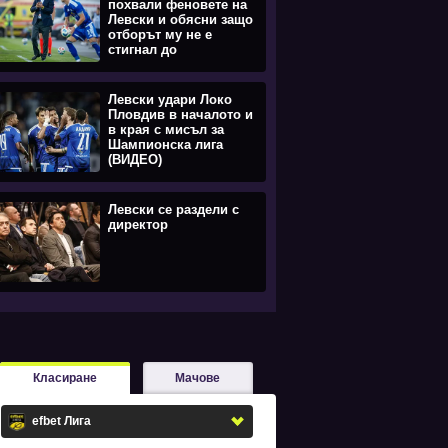
похвали феновете на
Левски и обясни защо
отборът му не е
стигнал до
равенството
Левски удари Локо
Пловдив в началото и
в края с мисъл за
Шампионска лига
(ВИДЕО)
Левски се раздели с
директор
Класиране
Мачове