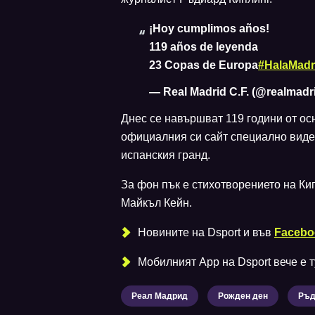
¡Hoy cumplimos años!
119 años de leyenda
23 Copas de Europa
#HalaMadr
— Real Madrid C.F. (@realmadr
Днес се навършват 119 години от осн
официалния си сайт специално видео
испанския гранд.
За фон пък е стихотворението на Кип
Майкъл Кейн.
Новините на Dsport и във
Facebo
Мобилният Аpp на Dsport вече е ту
Реал Мадрид
Рожден ден
Ръд