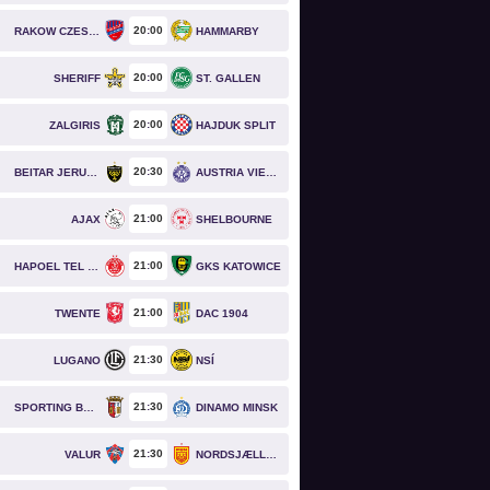
20
00
RAKOW CZESTOCHOWA
HAMMARBY
20
00
SHERIFF
ST. GALLEN
20
00
ZALGIRIS
HAJDUK SPLIT
20
30
BEITAR JERUSALEM
AUSTRIA VIENNA
21
00
AJAX
SHELBOURNE
21
00
HAPOEL TEL AVIV
GKS KATOWICE
21
00
TWENTE
DAC 1904
21
30
LUGANO
NSÍ
21
30
SPORTING BRAGA
DINAMO MINSK
21
30
VALUR
NORDSJÆLLAND