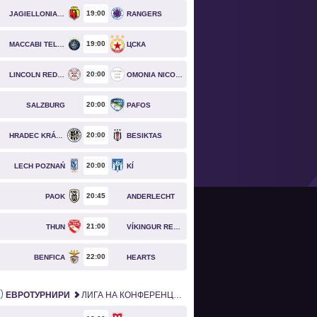
19
00
JAGIELLONIA BIAŁYSTOK
RANGERS
19
00
MACCABI TEL AVIV
ЦСКА
20
00
LINCOLN RED IMPS
OMONIA NICOSIA
20
00
SALZBURG
PAFOS
20
00
HRADEC KRÁLOVÉ
BESIKTAS
20
00
LECH POZNAŃ
KÍ
20
45
PAOK
ANDERLECHT
21
00
THUN
VÍKINGUR REYKJAVÍK
22
00
BENFICA
HEARTS
ЕВРОТУРНИРИ
ЛИГА НА КОНФЕРЕНЦИИТЕ