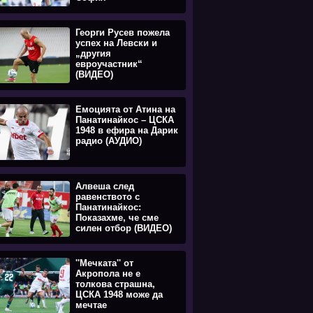
Георги Русев пожела
успех на Левски и
„другия
евроучастник“
(ВИДЕО)
Емоцията oт Атина на
Панатинайкос – ЦСКА
1948 в ефира на Дарик
радио (АУДИО)
Алвеша след
равенството с
Панатинайкос:
Показахме, че сме
силен отбор (ВИДЕО)
''Мечката'' от
Акропола не е
толкова страшна,
ЦСКА 1948 може да
мечтае