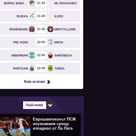
21
30
BORAC BANJA LUKA
ML ROGACHEV
21
45
RIJEKA
ILVES
21
45
BOHEMIANS
MIDTJYLLAND
22
00
TRE FIORI
DRITA
22
00
HIBERNIAN
SHKENDIJA
22
00
PARTIZAN
TOBOL
Виж всички
Най-нови
Еврошампионът ПСЖ
неузнаваем срещу
изпаднал от Ла Лига