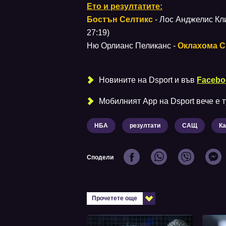
Ето и резултатите:
Бостън Селтикс
- Лос Анджелис Клип
27:19)
Ню Орлианс Пеликанс -
Оклахома С
Новините на Dsport и във
Facebo
Мобилният Аpp на Dsport вече е ту
НБА
резултати
САЩ
К
Сподели
Прочетете още