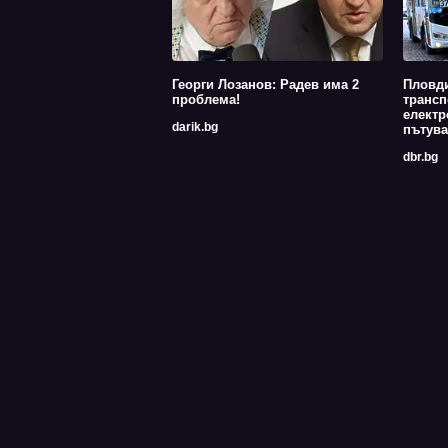
Георги Лозанов: Радев има 2
Пловди
проблема!
трансп
електр
darik.bg
пътува
dbr.bg