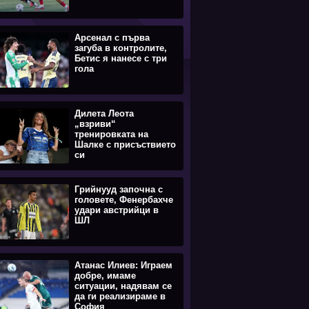
Арсенал с първа
загуба в контролите,
Бетис я нанесе с три
гола
Дилета Леота
„взриви“
тренировката на
Шалке с присъствието
си
Грийнууд започна с
головете, Фенербахче
удари австрийци в
ШЛ
Атанас Илиев: Играем
добре, имаме
ситуации, надявам се
да ги реализираме в
София