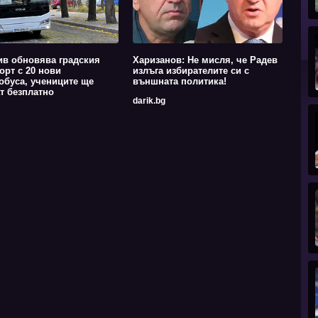
в обновява градския
Харизанов: Не мисля, че Радев
орт с 20 нови
излъга избирателите си с
обуса, учениците ще
външната политика!
т безплатно
darik.bg