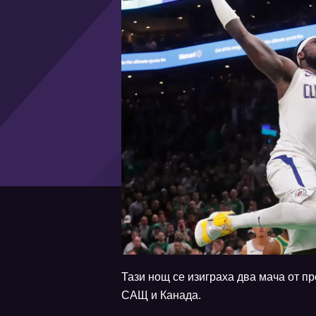
Тази нощ се изиграха два мача от 
САЩ и Канада.