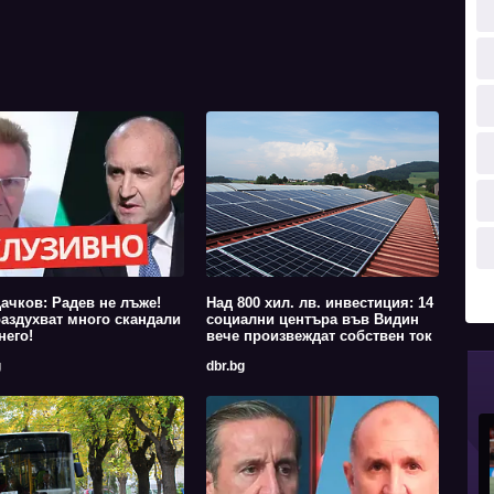
ачков: Радев не лъже!
Над 800 хил. лв. инвестиция: 14
аздухват много скандали
социални центъра във Видин
него!
вече произвеждат собствен ток
g
dbr.bg