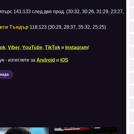
ърс 141:133 след две прод. (30:32, 30:26, 31:29, 23:27,
ити Тъндър
118:123 (30:29, 28:37, 35:32, 25:25)
ok
,
Viber
,
YouTube
,
TikTok
и
Instagram
!
к - изтеглете за
Android
и
iOS
анада