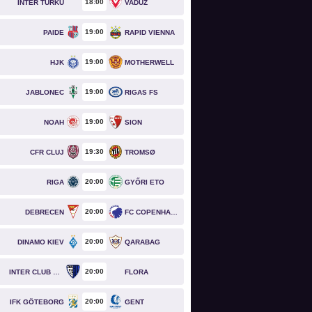
18
00
INTER TURKU
VADUZ
19
00
PAIDE
RAPID VIENNA
19
00
HJK
MOTHERWELL
19
00
JABLONEC
RIGAS FS
19
00
NOAH
SION
19
30
CFR CLUJ
TROMSØ
20
00
RIGA
GYŐRI ETO
20
00
DEBRECEN
FC COPENHAGEN
20
00
DINAMO KIEV
QARABAG
20
00
INTER CLUB D'ESCALDES
FLORA
20
00
IFK GÖTEBORG
GENT