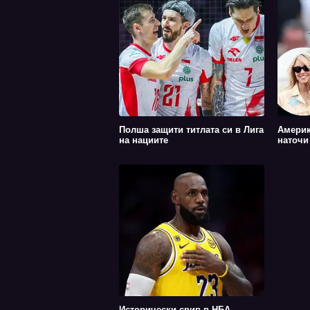
Полша защити титлата си в Лига
Америк
на нациите
наточи
Исторически срив в НБА