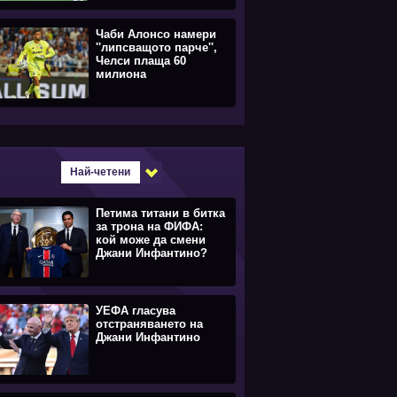
Чаби Алонсо намери
''липсващото парче'',
Челси плаща 60
милиона
Най-четени
Петима титани в битка
за трона на ФИФА:
кой може да смени
Джани Инфантино?
УЕФА гласува
отстраняването на
Джани Инфантино