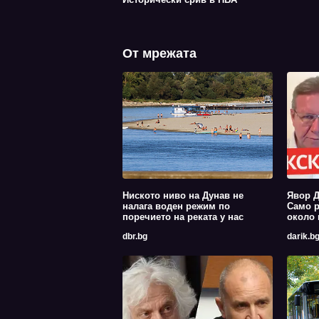
От мрежата
Ниското ниво на Дунав не
Явор Д
налага воден режим по
Само р
поречието на реката у нас
около 
dbr.bg
darik.b