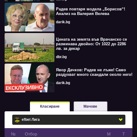
Радев повтаря модела „Борисов“!
Анализ на Валерия Велева
darik.bg
Цената на земята във Врачанско се
разминава двойно: От 1022 до 2286
лв. за декар
dbr.bg
Явор Дачков: Радев не лъже! Само
раздухват много скандали около него!
darik.bg
Класиране
Мачове
№
Oтбор
М
Т