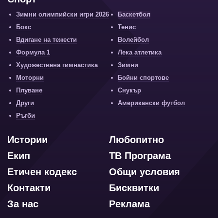
Зимни олимпийски игри 2026
Баскетбол
Бокс
Тенис
Вдигане на тежести
Волейбол
Формула 1
Лека атлетика
Художествена гимнастика
Зимни
Моторни
Бойни спортове
Плуване
Снукър
Други
Американски футбол
Ръгби
Истории
Любопитно
Екип
ТВ Програма
Етичен кодекс
Общи условия
Контакти
Бисквитки
За нас
Реклама