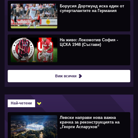
Борусия Дортмунд иска един от
суперталантите на Германия
На живо: Локомотив София -
ЦСКА 1948 (Състави)
Виж всички
Най-четени
Левски направи нова важна
крачка за реконструкцията на
„Георги Аспарухов“