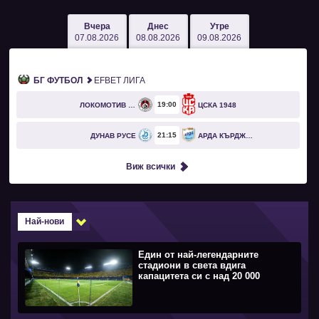
Вчера
Днес
Утре
07.08.2026
08.08.2026
09.08.2026
БГ ФУТБОЛ
EFBET ЛИГА
19
00
ЛОКОМОТИВ СОФИЯ
ЦСКА 1948
21
15
ДУНАВ РУСЕ
АРДА КЪРДЖАЛИ
Виж всички
Най-нови
Един от най-легендарните
стадиони в света вдига
капацитета си с над 20 000