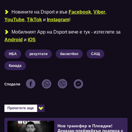
Новините на Dsport и във
Facebook
,
Viber
,
YouTube
,
TikTok
и
Instagram
!
Мобилният Аpp на Dsport вече е тук - изтеглете за
Android
и
iOS
НБА
резултати
баскетбол
САЩ
Канада
Сподели
Прочетете още
Нов трансфер в Пловдив!
Доказан плеймейкър подписа с