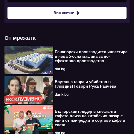
Виж всички
От мрежата
Панагюрски производител инвестира
в нова 5-осна машина за по-
ефективно производство
dbr.bg
Брутална гавра и убийство в
Пловдив! Говори Ружа Райчева
darik.bg
Българският лидер в спешълти
кафето влиза на китайския пазар с
едни от най-редките сортове кафе в
света
dbr.bg