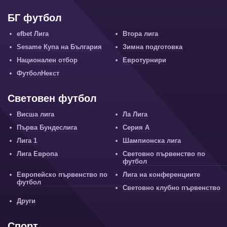
БГ футбол
efbet Лига
Втора лига
Sesame Купа на България
Зимна подготовка
Национален отбор
Евротурнири
ФутболНекст
Световен футбол
Висша лига
Ла Лига
Първа Бундеслига
Серия А
Лига 1
Шампионска лига
Лига Европа
Световно първенство по
футбол
Европейско първенство по
Лига на конференциите
футбол
Световно клубно първенство
Други
Спорт