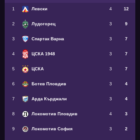
1
Левски
4
12
2
Лудогорец
3
9
3
Спартак Варна
3
7
4
ЦСКА 1948
3
7
5
ЦСКА
3
7
6
Ботев Пловдив
3
4
7
Арда Кърджали
3
4
8
Локомотив Пловдив
4
3
9
Локомотив София
3
2