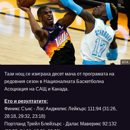
БТА
Тази нощ се изиграха десет мача от програмата на
редовния сезон в Националната Баскетболна
Асоциация на САЩ и Канада.
Ето и резултатите:
Финикс Сънс - Лос Анджелис Лейкърс 111:94 (31:26,
28:18, 29:32, 23:18)
Портланд Трейл Блейзърс - Далас Маверикс 92:132