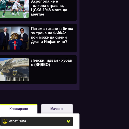
Акропола не е
толкова страшна,
ЦСКА 1948 може да
мечтае
Петима титани в битка
за трона на ФИФА:
кой може да смени
Джани Инфантино?
Левски, идвай - хубав
е (ВИДЕО)
Класиране
Мачове