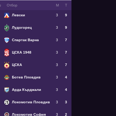
№
Oтбор
М
Т
Левски
3
9
Лудогорец
3
9
Спартак Варна
3
7
ЦСКА 1948
3
7
ЦСКА
3
7
Ботев Пловдив
3
4
Арда Кърджали
3
4
Локомотив Пловдив
3
3
Локомотив София
3
2