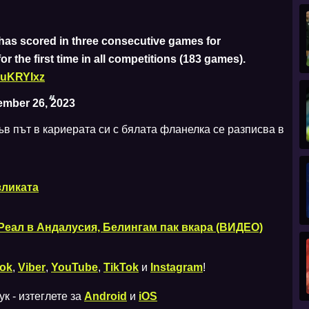
s scored in three consecutive games for
for the first time in all competitions (183 games).
L1uKRYIxz
mber 26, 2023
ъв път в кариерата си с бялата фланелка се разписва в
зликата
Реал в Андалусия, Белингам пак вкара (ВИДЕО)
ok
,
Viber
,
YouTube
,
TikTok
и
Instagram
!
к - изтеглете за
Android
и
iOS