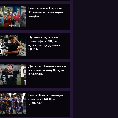
България в Европа:
15 мача – само една
загуба
Лугано гледа към
плейофа в ЛК, но
едва ли ще дочака
ЦСКА
Десет от Бешикташ се
наложиха над Храдец
Кралове
Гол в 16-ата секунда
смълча ПАОК и
„Тумба“