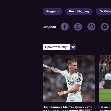
Родриго
Реал Мадрид
Ла Лига
Сподели
Прочетете още
Посрещнаха Мастантуоно като
Няма с
герой във Флоренция (ВИДЕО)
препод