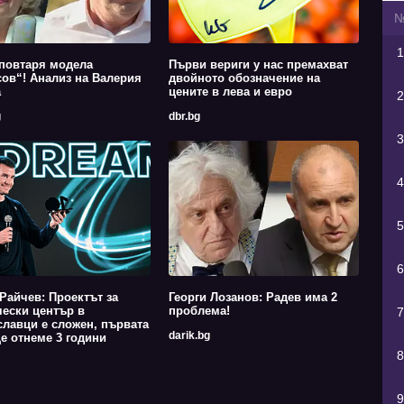
1
повтаря модела
Първи вериги у нас премахват
ов“! Анализ на Валерия
двойното обозначение на
а
цените в лева и евро
2
g
dbr.bg
3
4
5
6
Райчев: Проектът за
Георги Лозанов: Радев има 2
ески център в
проблема!
7
лавци е сложен, първата
darik.bg
е отнеме 3 години
8
9