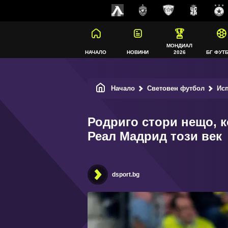
МОНДИАЛ
НАЧАЛО
НОВИНИ
2026
БГ ФУТ
Начало
Световен футбол
Ис
Родриго стори нещо, к
Реал Мадрид този век
dsport.bg