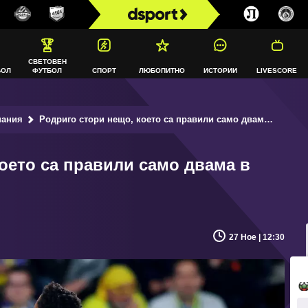
СВЕТОВЕН
БОЛ
ФУТБОЛ
СПОРТ
ЛЮБОПИТНО
ИСТОРИИ
LIVESCORE
пания
Родриго стори нещо, което са правили само двама в Реал Мадрид този век
оето са правили само двама в
27 Ное | 12:30