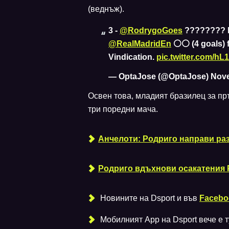
(веднъж).
3 -
@RodrygoGoes
???????? ha
@RealMadridEn
⚪️⚪️ (4 goals) 
Vindication.
pic.twitter.com/h
— OptaJose (@OptaJose)
Nove
Освен това, младият бразилец за пр
три поредни мача.
Анчелоти: Родриго направи ра
Родриго вдъхнови осакатения 
Новините на Dsport и във
Facebo
Мобилният Аpp на Dsport вече е ту