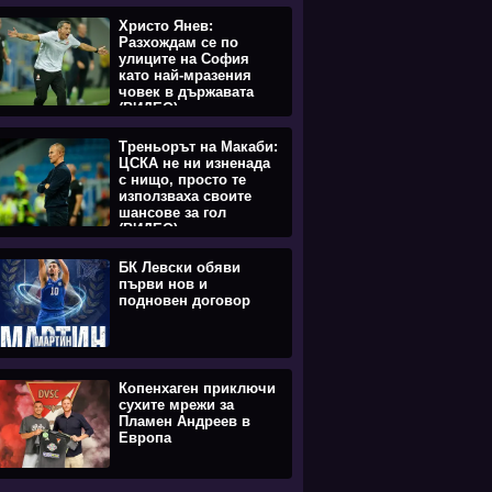
Христо Янев:
Разхождам се по
улиците на София
като най-мразения
човек в държавата
(ВИДЕО)
Треньорът на Макаби:
ЦСКА не ни изненада
с нищо, просто те
използваха своите
шансове за гол
(ВИДЕО)
БК Левски обяви
първи нов и
подновен договор
Копенхаген приключи
сухите мрежи за
Пламен Андреев в
Европа