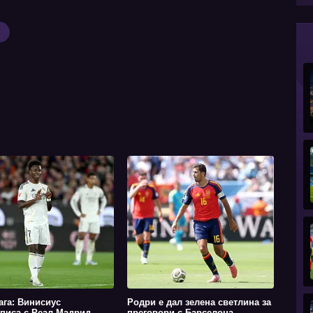
ага: Винисиус
Родри е дал зелена светлина за
писа с Реал Мадрид
преговори с Барселона