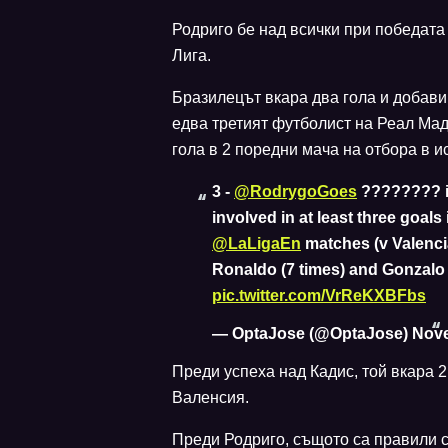
Родриго бе над всички при победата 
Лига.
Бразилецът вкара два гола и добави 
едва третият футболист на Реал Мадр
гола в 2 поредни мача на отбора в 
3 -
@RodrygoGoes
???????? is
involved in at least three goals
@LaLigaEn
matches (v Valencia
Ronaldo (7 times) and Gonzalo
pic.twitter.com/VrReKXBFbs
— OptaJose (@OptaJose)
Nove
Преди успеха над Кадис, той вкара 2
Валенсия.
Преди Родриго, същото са правили с