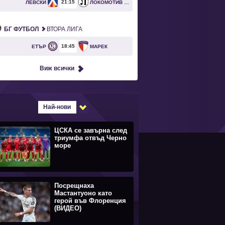
21
15
ЛЕВСКИ
ЛОКОМОТИВ ПЛОВДИВ
БГ ФУТБОЛ
ВТОРА ЛИГА
18
45
ЕТЪР
МАРЕК
Виж всички
Най-нови
ЦСКА се завърна след
триумфа отвъд Черно
море
Посрещнаха
Мастантуоно като
герой във Флоренция
(ВИДЕО)