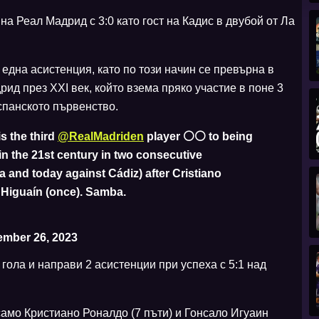
на Реал Мадрид с 3:0 като гост на Кадис в двубой от Ла
една асистенция, като по този начин се превърна в
ид през XXI век, който взема пряко участие в поне 3
испанското първенство.
 the third
@RealMadriden
player ⚪️⚪️ to being
 in the 21st century in two consecutive
 and today against Cádiz) after Cristiano
 Higuaín (once). Samba.
mber 26, 2023
 гола и направи 2 асистенции при успеха с 5:1 над
амо Кристиано Роналдо (7 пъти) и Гонсало Игуаин