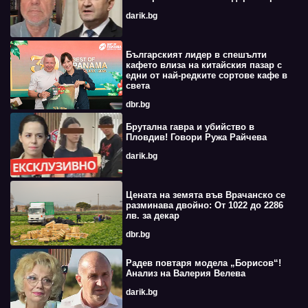
darik.bg
Българският лидер в спешълти
кафето влиза на китайския пазар с
едни от най-редките сортове кафе в
света
dbr.bg
Брутална гавра и убийство в
Пловдив! Говори Ружа Райчева
darik.bg
Цената на земята във Врачанско се
разминава двойно: От 1022 до 2286
лв. за декар
dbr.bg
Радев повтаря модела „Борисов“!
Анализ на Валерия Велева
darik.bg