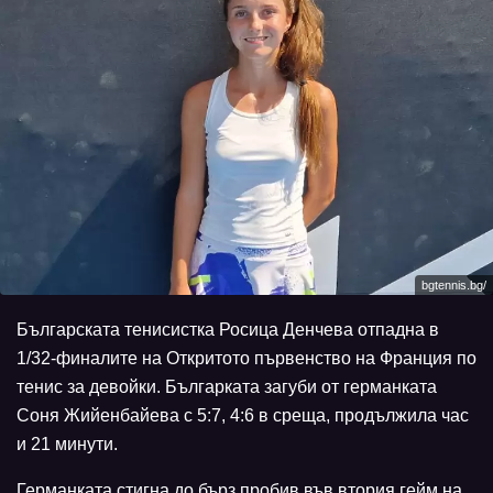
bgtennis.bg/
Българската тенисистка Росица Денчева отпадна в
1/32-финалите на Откритото първенство на Франция по
тенис за девойки. Българката загуби от германката
Соня Жийенбайева с 5:7, 4:6 в среща, продължила час
и 21 минути.
Германката стигна до бърз пробив във втория гейм на