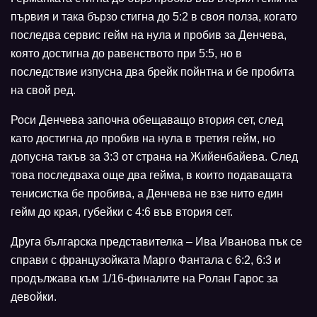
първия и така бързо стигна до 5:2 в своя полза, когато
последва сервис гейм на нула и пробив за Денчева,
която достигна до равенството при 5:5, но в
последствие изпусна два брейк пойнтна и бе пробита
на свой ред.
Роси Денчева започна обещаващо втория сет, след
като достигна до пробив на нула в третия гейм, но
допусна такъв за 3:3 от страна на Жийенбайева. След
това последваха още два гейма, в които подаващата
тенисистка бе пробива, а Денчева не взе нито един
гейм до края, губейки с 4:6 във втория сет.
Друга българска представителка – Ива Иванова пък се
справи с французойката Марго Фантала с 6:2, 6:3 и
продължава към 1/16-финалите на Ролан Гарос за
девойки.