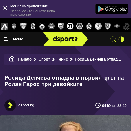
Мобилно приложение
Изпробвайте нашето ново
приложение
Меню
Начало
Спорт
Тенис
Росица Денчева отпадна в първия кръг на Ролан Гарос при девойките
Росица Денчева отпадна в първия кръг на
Ролан Гарос при девойките
dsport.bg
04 Юни | 22:40