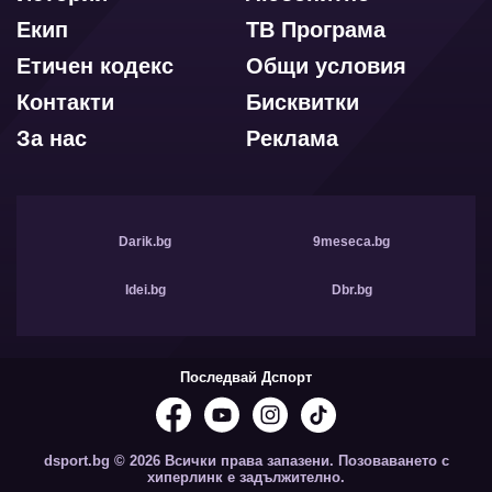
Екип
ТВ Програма
Етичен кодекс
Общи условия
Контакти
Бисквитки
За нас
Реклама
Darik.bg
9meseca.bg
Idei.bg
Dbr.bg
Последвай Дспорт
dsport.bg © 2026 Всички права запазени. Позоваването с
хиперлинк е задължително.