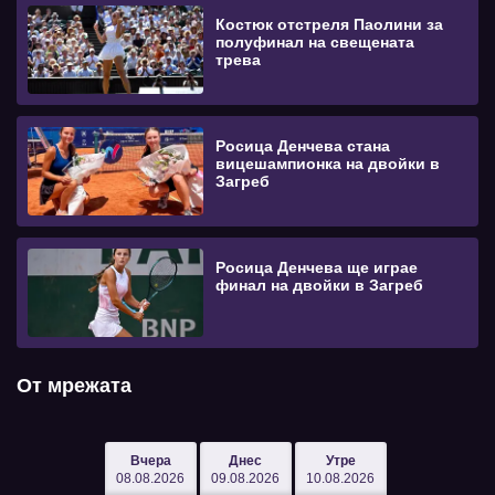
Костюк отстреля Паолини за
полуфинал на свещената
трева
Росица Денчева стана
вицешампионка на двойки в
Загреб
Росица Денчева ще играе
финал на двойки в Загреб
От мрежата
Вчера
Днес
Утре
08.08.2026
09.08.2026
10.08.2026