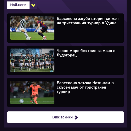
Най-нови
Барселона загуби втория си мач
на тристранния турнир в Удине
Черно море без трио за мача с
Лудогорец
Барселона хлъзна Нотингам в
скъсен мач от тристранен
турнир
Виж всички