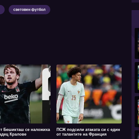
световен футбол
от Бешикташ се наложиха
ПСЖ подсили атаката си с един
адец Кралове
от талантите на Франция