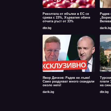
Реколтата от ябълки в ЕС се
Радев 
срива с 15%, Хърватия обаче
„Борис
отчита ръст от 33%
Велев
dbr.bg
darik.b
Явор Дачков: Радев не лъже!
Турски
Само раздухват много скандали
плати 
около него!
на син
darik.bg
dbr.bg