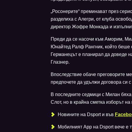
„Росонерите“ преминават през серио
разделиха с Алегри, от клуба освоб
директор Жофре Монкада и изпълни
Преди да се насочи към Аморим, Ми
Юнайтед Ралф Рангник, който беше о
Германецът е планирал да доведе н
Глазнер.
Впоследствие обаче преговорите ме
предпочете да удължи договора си с
В последните седмици с Милан бяха
Слот, но в крайна сметка изборът н
Новините на Dsport и във
Facebo
Мобилният Аpp на Dsport вече е ту