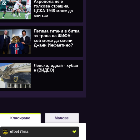
Акропола не е
толкова страшна,
ЦСКА 1948 може да
мечтае
Петима титани в битка
за трона на ФИФА:
кой може да смени
Джани Инфантино?
Левски, идвай - хубав
е (ВИДЕО)
Класиране
Мачове