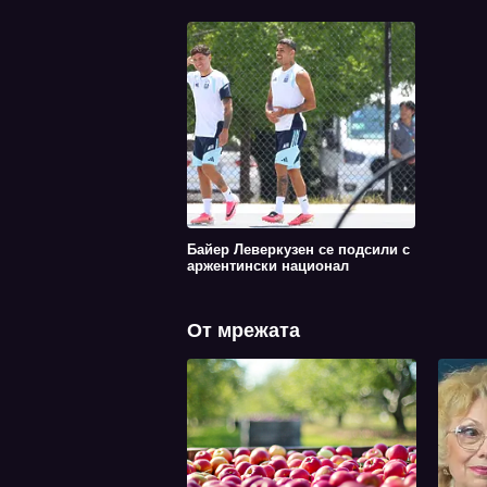
Байер Леверкузен се подсили с
аржентински национал
От мрежата