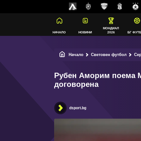
МОНДИАЛ
НАЧАЛО
НОВИНИ
2026
БГ ФУТ
Начало
Световен футбол
Се
Рубен Аморим поема М
договорена
dsport.bg