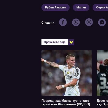
Рубен Аморим
Милан
Серия А
Сподели
Прочетете още
Посрещнаха Мастантуоно като
Десет 
герой във Флоренция (ВИДЕО)
над Хр