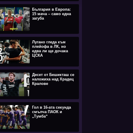
България в Европа:
15 мача – само една
загуба
Лугано гледа към
плейофа в ЛК, но
едва ли ще дочака
ЦСКА
Десет от Бешикташ се
наложиха над Храдец
Кралове
Гол в 16-ата секунда
смълча ПАОК и
„Тумба“