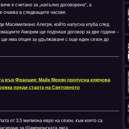
вече е считано за „напълно договорено“, а
е очаква в следващите часове.
ди Масимилиано Алегри, който напусна клуба след
ормациите Аморим ще подпише договор за две години –
кта ще има опция за удължаване с още един сезон до
га във Франция: Майк Менян пропусна ключова
ровка преди старта на Световното
ата от 3,5 милиона евро на сезон, към която са
ласиране за Шампионската лига.