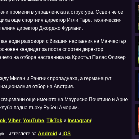
зни промени в управленската структура. Освен че се
одиха още спортния директор Игли Таре, техническия
телния директор Джорджо Фурлани.
лан води разговори с бившия наставник на Манчестър
сновен кандидат за поста спортен директор.
ачело на отбора наставника на Кристъл Палас Оливер
жду Милан и Рангник пропаднаха, а германецът
 националния отбор на Австрия.
 свързвани още имената на Маурисио Почетино и Арне
а клуба падна върху Рубен Аморим.
ok
,
Viber
,
YouTube
,
TikTok
и
Instagram
!
к - изтеглете за
Android
и
iOS