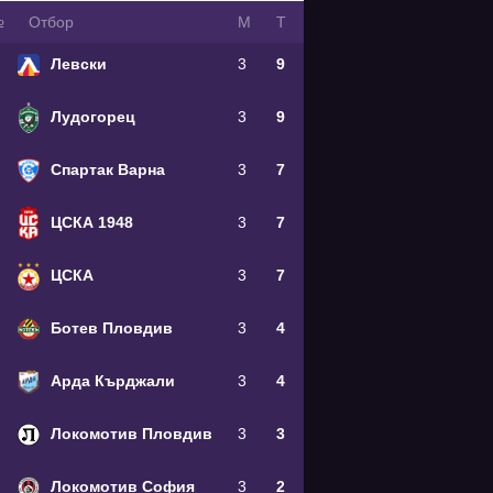
№
Oтбор
М
Т
Левски
3
9
Лудогорец
3
9
Спартак Варна
3
7
ЦСКА 1948
3
7
ЦСКА
3
7
Ботев Пловдив
3
4
Арда Кърджали
3
4
Локомотив Пловдив
3
3
Локомотив София
3
2