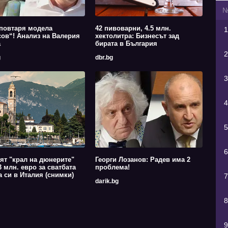
повтаря модела
42 пивоварни, 4.5 млн.
1
ов“! Анализ на Валерия
хектолитра: Бизнесът зад
а
бирата в България
2
g
dbr.bg
3
4
5
6
ят "крал на дюнерите"
Георги Лозанов: Радев има 2
3 млн. евро за сватбата
проблема!
а си в Италия (снимки)
7
darik.bg
8
9