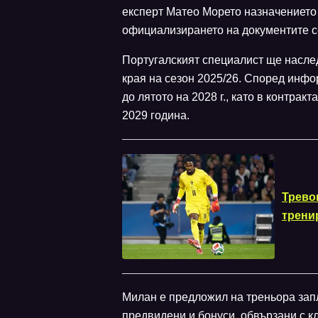
експерт Матео Морето назначението 
официализирането на документите с
Португалският специалист ще насле
края на сезон 2025/26. Според инф
до лятото на 2028 г., като в контра
2029 година.
Трево
трени
Милан е предложил на треньора запл
предвидени и бонуси, обвързани с к