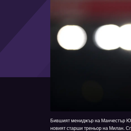
Бившият мениджър на Манчестър Юна
новият старши треньор на Милан. Сп