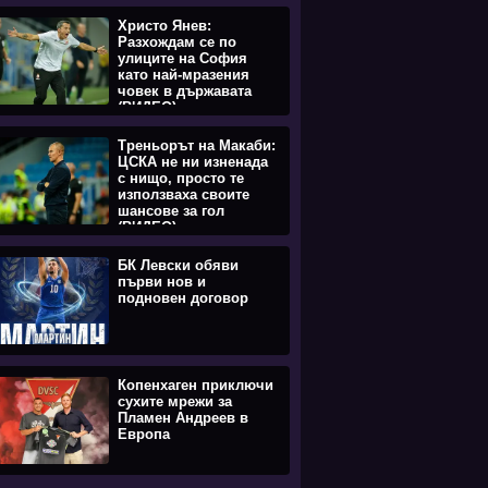
Христо Янев:
Разхождам се по
улиците на София
като най-мразения
човек в държавата
(ВИДЕО)
Треньорът на Макаби:
ЦСКА не ни изненада
с нищо, просто те
използваха своите
шансове за гол
(ВИДЕО)
БК Левски обяви
първи нов и
подновен договор
Копенхаген приключи
сухите мрежи за
Пламен Андреев в
Европа