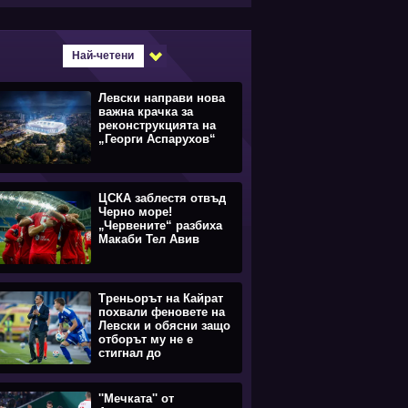
Най-четени
Левски направи нова
важна крачка за
реконструкцията на
„Георги Аспарухов“
ЦСКА заблестя отвъд
Черно море!
„Червените“ разбиха
Макаби Тел Авив
Треньорът на Кайрат
похвали феновете на
Левски и обясни защо
отборът му не е
стигнал до
равенството
''Мечката'' от