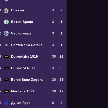
0
Славия
3
2
1
Ботев Враца
3
1
2
Черно море
3
1
3
Септември София
3
1
3
Dobrudzha 1919
30
26
4
Dunav ot Ruse
3
0
5
Beroe Stara Zagora
30
23
6
Montana 1921
30
17
4
Дунав Русе
0
0