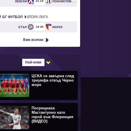
21
15
ЛЕВСКИ
ЛОКОМОТИВ ПЛОВДИВ
БГ ФУТБОЛ
ВТОРА ЛИГА
18
45
ЕТЪР
МАРЕК
Виж всички
Най-нови
ЦСКА се завърна след
триумфа отвъд Черно
море
Посрещнаха
Мастантуоно като
герой във Флоренция
(ВИДЕО)