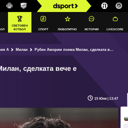
СВЕТОВЕН
БОЛ
ФУТБОЛ
СПОРТ
ЛЮБОПИТНО
ИСТОРИИ
LIVESCORE
рия А
Милан
Рубен Аморим поема Милан, сделката вече е договорена
илан, сделката вече е
15 Юни | 13:47